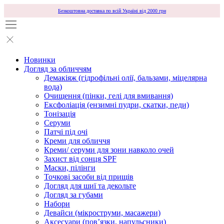
Безкоштовна доставка по всій Україні від 2000 грн
Новинки
Догляд за обличчям
Демакіяж (гідрофільні олії, бальзами, міцелярна
вода)
Очищення (пінки, гелі для вмивання)
Ексфоліація (ензимні пудри, скатки, педи)
Тонізація
Серуми
Патчі під очі
Креми для обличчя
Креми/ серуми для зони навколо очей
Захист від сонця SPF
Маски, пілінги
Точкові засоби від прищів
Догляд для шиї та декольте
Догляд за губами
Набори
Девайси (мікроструми, масажери)
Аксесуари (повʼязки, напульсники)