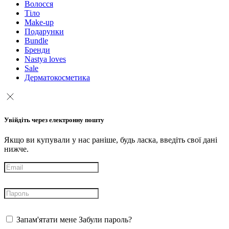
Волосся
Тіло
Make-up
Подарунки
Bundle
Бренди
Nastya loves
Sale
Дерматокосметика
Увійдіть через електронну пошту
Якщо ви купували у нас раніше, будь ласка, введіть свої дані
нижче.
Запам'ятати мене
Забули пароль?