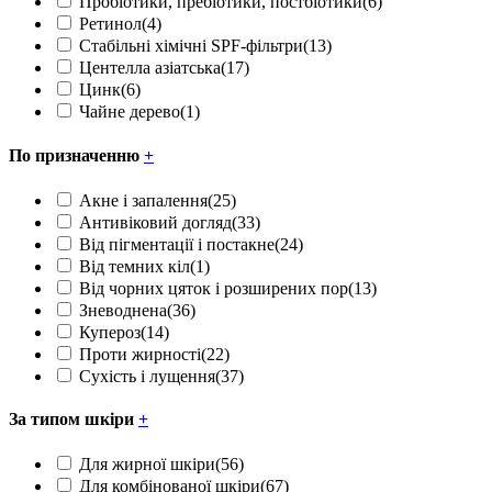
Пробіотики, пребіотики, постбіотики
(6)
Ретинол
(4)
Стабільні хімічні SPF-фільтри
(13)
Центелла азіатська
(17)
Цинк
(6)
Чайне дерево
(1)
По призначенню
+
Акне і запалення
(25)
Антивіковий догляд
(33)
Від пігментації і постакне
(24)
Від темних кіл
(1)
Від чорних цяток і розширених пор
(13)
Зневоднена
(36)
Купероз
(14)
Проти жирності
(22)
Сухість і лущення
(37)
За типом шкіри
+
Для жирної шкіри
(56)
Для комбінованої шкіри
(67)