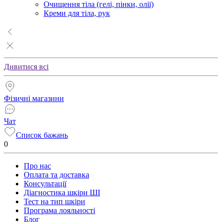
Очищення тіла (гелі, пінки, олії)
Креми для тіла, рук
Дивитися всі
Фізичні магазини
Чат
Список бажань
0
Про нас
Оплата та доставка
Консультації
Діагностика шкіри ШІ
Тест на тип шкіри
Програма лояльності
Блог