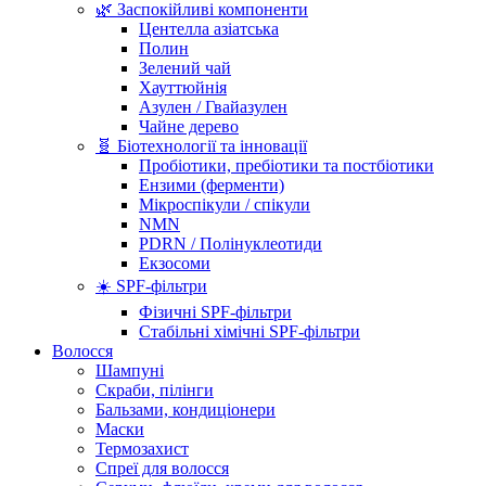
🌿 Заспокійливі компоненти
Центелла азіатська
Полин
Зелений чай
Хауттюйнія
Азулен / Гвайазулен
Чайне дерево
🧬 Біотехнології та інновації
Пробіотики, пребіотики та постбіотики
Ензими (ферменти)
Мікроспікули / спікули
NMN
PDRN / Полінуклеотиди
Екзосоми
☀️ SPF-фільтри
Фізичні SPF-фільтри
Стабільні хімічні SPF-фільтри
Волосся
Шампуні
Скраби, пілінги
Бальзами, кондиціонери
Маски
Термозахист
Спреї для волосся