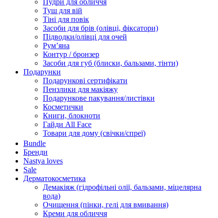
Пудри для обличчя
Туш для вій
Тіні для повік
Засоби для брів (олівці, фіксатори)
Підводки/олівці для очей
Румʼяна
Контур / бронзер
Засоби для губ (блиски, бальзами, тінти)
Подарунки
Подарункові сертифікати
Пензлики для макіяжу
Подарункове пакування/листівки
Косметички
Книги, блокноти
Гайди All Face
Товари для дому (свічки/спреї)
Bundle
Бренди
Nastya loves
Sale
Дерматокосметика
Демакіяж (гідрофільні олії, бальзами, міцелярна
вода)
Очищення (пінки, гелі для вмивання)
Креми для обличчя