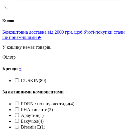
Кошик
Безкоштовна доставка від 2000 грн, щоб б’юті-покупки стали
ще приємнішими🔥
У кошику немає товарів.
Фільтр
Бренди
+
CUSKIN
(89)
За активними компонентами
+
PDRN / полінуклеотиди
(4)
PHA кислоти
(2)
Арбутин
(1)
Бакучіол
(4)
Вітамін Е
(1)