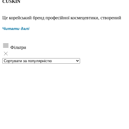
CUSKIN
Це корейський бренд професійної космецевтики, створений
фахівцями дерматологічної мережі
CleanUp Clinic
— однієї з
Читати далі
найбільших і найвідоміших клінік у Південній Кореї. CleanUp
має понад 10 клінік по всій країні, власні лабораторії та
виробничі потужності, що дозволяє бренду повністю
Фільтри
контролювати якість і ефективність продуктів.
Усі засоби CUSKIN розробляються лікарями-дерматологами з
урахуванням реальних клінічних потреб шкіри. Формули
проходять клінічні випробування та відповідають суворим
міжнародним стандартам
GMP
, що підтверджує їхню безпеку,
стабільність і терапевтичну дію.
CUSKIN — це не просто доглядова косметика, а
космецевтика
, тобто косметика з лікувальними
властивостями. Продукти бренду спрямовані на роботу з акне,
постакне, пігментацією, віковими змінами, порушеним
шкірним барʼєром і підвищеною чутливістю. Засоби часто