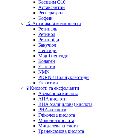
Коензим Q10
Астаксантин
Ресвератрол
Кофеїн
🔬 Антивікові компоненти
Ретиналь
Ретинол
Ретиноїди
Бакучіол
Пептиди
Мідні пептиди
Колаген
Еластин
NMN
PDRN / Полінуклеотиди
Екзосоми
🧪 Кислоти та ексфоліанти
Азелаїнова кислота
AHA кислоти
BHA (саліцилова) кислота
PHA-кислоти
Гліколева кислота
Молочна кислота
Мигдалева кислота
Транексамова кислота