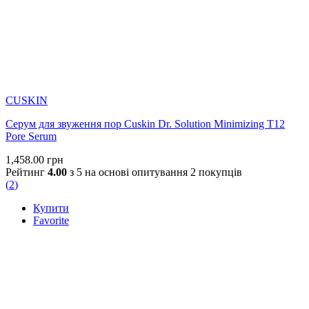
CUSKIN
Серум для звуження пор Cuskin Dr. Solution Minimizing T12
Pore Serum
1,458.00
грн
Рейтинг
4.00
з 5 на основі опитування
2
покупців
(
2
)
Купити
Favorite