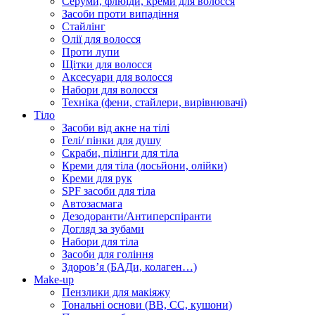
Серуми, флюїди, креми для волосся
Засоби проти випадіння
Стайлінг
Олії для волосся
Проти лупи
Щітки для волосся
Аксесуари для волосся
Набори для волосся
Техніка (фени, стайлери, вирівнювачі)
Тіло
Засоби від акне на тілі
Гелі/ пінки для душу
Скраби, пілінги для тіла
Креми для тіла (лосьйони, олійки)
Креми для рук
SPF засоби для тіла
Автозасмага
Дезодоранти/Антиперспіранти
Догляд за зубами
Набори для тіла
Засоби для гоління
Здоровʼя (БАДи, колаген…)
Make-up
Пензлики для макіяжу
Тональні основи (BB, CC, кушони)