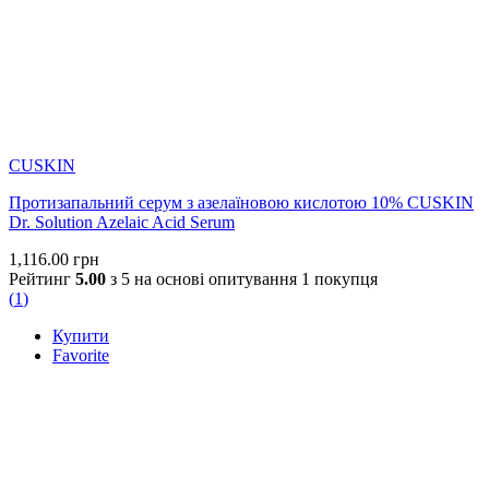
використовуються як частина дерматологічних протоколів або
Філософія бренду базується на точності: робочі концентрації
як підтримка між професійними процедурами.
активів, чітке призначення кожного продукту та
прогнозований результат при регулярному використанні.
CUSKIN не орієнтований на швидкий косметичний ефект —
бренд працює з причинами проблем шкіри, а не з їх
маскуванням.
Купити косметику CUSKIN в Україні можна в
ALL FACE
—
CUSKIN
ми обрали цей бренд за його клінічне походження,
Протизапальний серум з азелаїновою кислотою 10% CUSKIN
дерматологічну експертизу та доведену ефективність у роботі
Dr. Solution Azelaic Acid Serum
зі складними станами шкіри.
1,116.00
грн
Рейтинг
5.00
з 5 на основі опитування
1
покупця
(
1
)
Купити
Favorite