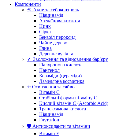
Компоненти
🎯 Акне та себоконтроль
Ніацинамід
Азелаїнова кислота
Цинк
Сірка
Бензоїл пероксид
Чайне дерево
Глина
Деревне вугілля
💧 Зволоження та відновлення бар’єру
Гіалуронова кислота
Пантенол
Кераміди (цераміди)
Ламелярна косметика
✨ Освітлення та сяйво
Вітамін С
Стабільні форми вітаміну С
Кислий вітамін С (Ascorbic Acid)
Транексамова кислота
Ніацинамід
Глутатіон
🛡️ Антиоксиданти та вітаміни
Вітамін Е