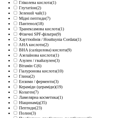
Гліколева кислота
(1)
Глутатіон
(2)
Зелений чай
(1)
Мідні пептиди
(7)
Пантенол
(18)
Транексамова кислота
(1)
Фізичні SPF-фільтри
(9)
Хауттюйнія / Houttuynia Cordata
(1)
AHA кислоти
(2)
BHA (саліцилова) кислота
(9)
Азелаїнова кислота
(1)
Азулен / гвайазулен
(3)
Вітамін С
(6)
Гіалуронова кислота
(10)
Глина
(2)
Ензими / ферменти
(3)
Кераміди (цераміди)
(19)
Колаген
(7)
Ламелярна косметика
(1)
Ніацинамід
(35)
Пептиди
(23)
Полин
(3)