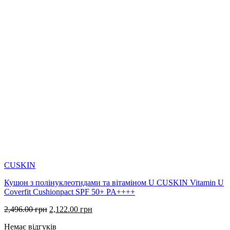
CUSKIN
Кушон з полінуклеотидами та вітаміном U CUSKIN Vitamin U
Coverfit Cushionpact SPF 50+ PA++++
Оригінальна
Поточна
2,496.00
грн
2,122.00
грн
ціна:
ціна:
Немає відгуків
2,496.00 грн.
2,122.00 грн.