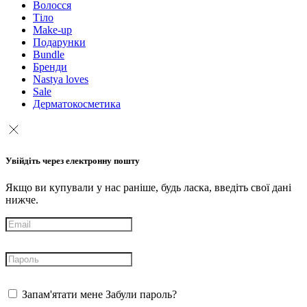
Волосся
Тіло
Make-up
Подарунки
Bundle
Бренди
Nastya loves
Sale
Дерматокосметика
Увійдіть через електронну пошту
Якщо ви купували у нас раніше, будь ласка, введіть свої дані
нижче.
Запам'ятати мене
Забули пароль?