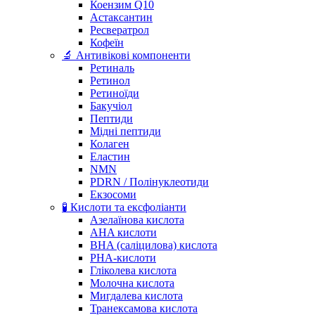
Коензим Q10
Астаксантин
Ресвератрол
Кофеїн
🔬 Антивікові компоненти
Ретиналь
Ретинол
Ретиноїди
Бакучіол
Пептиди
Мідні пептиди
Колаген
Еластин
NMN
PDRN / Полінуклеотиди
Екзосоми
🧪 Кислоти та ексфоліанти
Азелаїнова кислота
AHA кислоти
BHA (саліцилова) кислота
PHA-кислоти
Гліколева кислота
Молочна кислота
Мигдалева кислота
Транексамова кислота