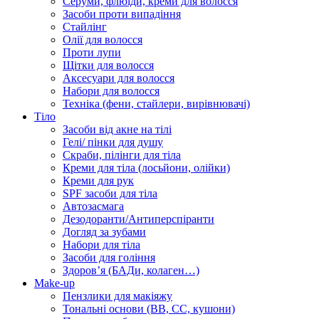
Серуми, флюїди, креми для волосся
Засоби проти випадіння
Стайлінг
Олії для волосся
Проти лупи
Щітки для волосся
Аксесуари для волосся
Набори для волосся
Техніка (фени, стайлери, вирівнювачі)
Тіло
Засоби від акне на тілі
Гелі/ пінки для душу
Скраби, пілінги для тіла
Креми для тіла (лосьйони, олійки)
Креми для рук
SPF засоби для тіла
Автозасмага
Дезодоранти/Антиперспіранти
Догляд за зубами
Набори для тіла
Засоби для гоління
Здоровʼя (БАДи, колаген…)
Make-up
Пензлики для макіяжу
Тональні основи (BB, CC, кушони)