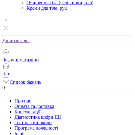
Очищення тіла (гелі, пінки, олії)
Креми для тіла, рук
Дивитися всі
Фізичні магазини
Чат
Список бажань
0
Про нас
Оплата та доставка
Консультації
Діагностика шкіри ШІ
Тест на тип шкіри
Програма лояльності
Блог