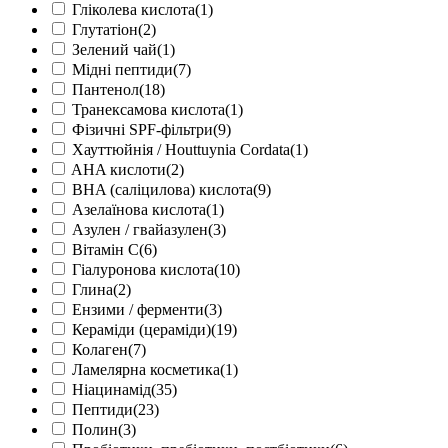
Гліколева кислота
(1)
Глутатіон
(2)
Зелений чай
(1)
Мідні пептиди
(7)
Пантенол
(18)
Транексамова кислота
(1)
Фізичні SPF-фільтри
(9)
Хауттюйнія / Houttuynia Cordata
(1)
AHA кислоти
(2)
BHA (саліцилова) кислота
(9)
Азелаїнова кислота
(1)
Азулен / гвайазулен
(3)
Вітамін С
(6)
Гіалуронова кислота
(10)
Глина
(2)
Ензими / ферменти
(3)
Кераміди (цераміди)
(19)
Колаген
(7)
Ламелярна косметика
(1)
Ніацинамід
(35)
Пептиди
(23)
Полин
(3)