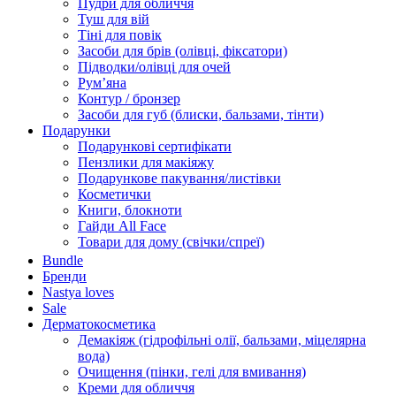
Пудри для обличчя
Туш для вій
Тіні для повік
Засоби для брів (олівці, фіксатори)
Підводки/олівці для очей
Румʼяна
Контур / бронзер
Засоби для губ (блиски, бальзами, тінти)
Подарунки
Подарункові сертифікати
Пензлики для макіяжу
Подарункове пакування/листівки
Косметички
Книги, блокноти
Гайди All Face
Товари для дому (свічки/спреї)
Bundle
Бренди
Nastya loves
Sale
Дерматокосметика
Демакіяж (гідрофільні олії, бальзами, міцелярна
вода)
Очищення (пінки, гелі для вмивання)
Креми для обличчя