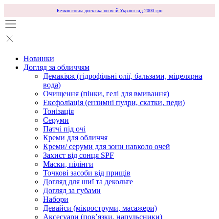
Безкоштовна доставка по всій Україні від 2000 грн
Новинки
Догляд за обличчям
Демакіяж (гідрофільні олії, бальзами, міцелярна
вода)
Очищення (пінки, гелі для вмивання)
Ексфоліація (ензимні пудри, скатки, педи)
Тонізація
Серуми
Патчі під очі
Креми для обличчя
Креми/ серуми для зони навколо очей
Захист від сонця SPF
Маски, пілінги
Точкові засоби від прищів
Догляд для шиї та декольте
Догляд за губами
Набори
Девайси (мікроструми, масажери)
Аксесуари (повʼязки, напульсники)