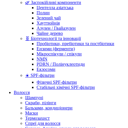
🌿 Заспокійливі компоненти
Центелла азіатська
Полин
Зелений чай
Хауттюйнія
Азулен / Гвайазулен
Чайне дерево
🧬 Біотехнології та інновації
Пробіотики, пребіотики та постбіотики
Ензими (ферменти)
Мікроспікули / спікули
NMN
PDRN / Полінуклеотиди
Екзосоми
☀️ SPF-фільтри
Фізичні SPF-фільтри
Стабільні хімічні SPF-фільтри
Волосся
Шампуні
Скраби, пілінги
Бальзами, кондиціонери
Маски
Термозахист
Спреї для волосся