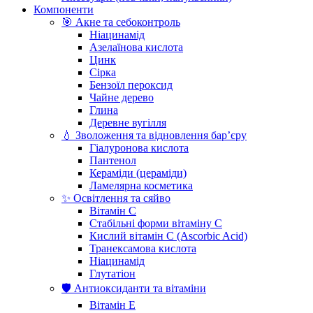
Компоненти
🎯 Акне та себоконтроль
Ніацинамід
Азелаїнова кислота
Цинк
Сірка
Бензоїл пероксид
Чайне дерево
Глина
Деревне вугілля
💧 Зволоження та відновлення бар’єру
Гіалуронова кислота
Пантенол
Кераміди (цераміди)
Ламелярна косметика
✨ Освітлення та сяйво
Вітамін С
Стабільні форми вітаміну С
Кислий вітамін С (Ascorbic Acid)
Транексамова кислота
Ніацинамід
Глутатіон
🛡️ Антиоксиданти та вітаміни
Вітамін Е