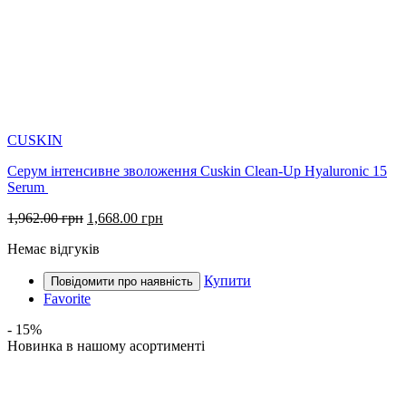
CUSKIN
Серум інтенсивне зволоження Cuskin Clean-Up Hyaluronic 15
Serum
Оригінальна
Поточна
1,962.00
грн
1,668.00
грн
ціна:
ціна:
Немає відгуків
1,962.00 грн.
1,668.00 грн.
Купити
Favorite
- 15%
Новинка в нашому асортименті