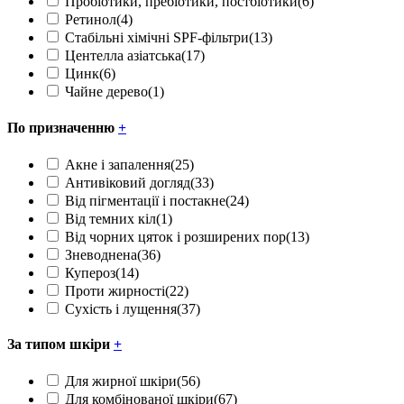
Пробіотики, пребіотики, постбіотики
(6)
Ретинол
(4)
Стабільні хімічні SPF-фільтри
(13)
Центелла азіатська
(17)
Цинк
(6)
Чайне дерево
(1)
По призначенню
+
Акне і запалення
(25)
Антивіковий догляд
(33)
Від пігментації і постакне
(24)
Від темних кіл
(1)
Від чорних цяток і розширених пор
(13)
Зневоднена
(36)
Купероз
(14)
Проти жирності
(22)
Сухість і лущення
(37)
За типом шкіри
+
Для жирної шкіри
(56)
Для комбінованої шкіри
(67)