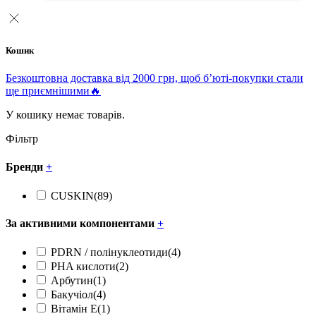
Кошик
Безкоштовна доставка від 2000 грн, щоб б’юті-покупки стали
ще приємнішими🔥
У кошику немає товарів.
Фільтр
Бренди
+
CUSKIN
(89)
За активними компонентами
+
PDRN / полінуклеотиди
(4)
PHA кислоти
(2)
Арбутин
(1)
Бакучіол
(4)
Вітамін Е
(1)