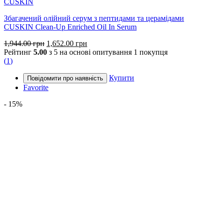
CUSKIN
Збагачений олійний серум з пептидами та церамідами
CUSKIN Clean-Up Enriched Oil In Serum
Оригінальна
Поточна
1,944.00
грн
1,652.00
грн
ціна:
ціна:
Рейтинг
5.00
з 5 на основі опитування
1
покупця
1,944.00 грн.
1,652.00 грн.
(
1
)
Купити
Favorite
- 15%