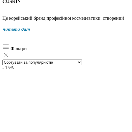
CUSKIN
Це корейський бренд професійної космецевтики, створений
фахівцями дерматологічної мережі
CleanUp Clinic
— однієї з
Читати далі
найбільших і найвідоміших клінік у Південній Кореї. CleanUp
має понад 10 клінік по всій країні, власні лабораторії та
виробничі потужності, що дозволяє бренду повністю
Фільтри
контролювати якість і ефективність продуктів.
Усі засоби CUSKIN розробляються лікарями-дерматологами з
урахуванням реальних клінічних потреб шкіри. Формули
- 15%
проходять клінічні випробування та відповідають суворим
міжнародним стандартам
GMP
, що підтверджує їхню безпеку,
стабільність і терапевтичну дію.
CUSKIN — це не просто доглядова косметика, а
космецевтика
, тобто косметика з лікувальними
властивостями. Продукти бренду спрямовані на роботу з акне,
постакне, пігментацією, віковими змінами, порушеним
шкірним барʼєром і підвищеною чутливістю. Засоби часто