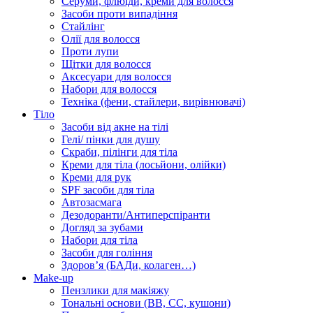
Серуми, флюїди, креми для волосся
Засоби проти випадіння
Стайлінг
Олії для волосся
Проти лупи
Щітки для волосся
Аксесуари для волосся
Набори для волосся
Техніка (фени, стайлери, вирівнювачі)
Тіло
Засоби від акне на тілі
Гелі/ пінки для душу
Скраби, пілінги для тіла
Креми для тіла (лосьйони, олійки)
Креми для рук
SPF засоби для тіла
Автозасмага
Дезодоранти/Антиперспіранти
Догляд за зубами
Набори для тіла
Засоби для гоління
Здоровʼя (БАДи, колаген…)
Make-up
Пензлики для макіяжу
Тональні основи (BB, CC, кушони)