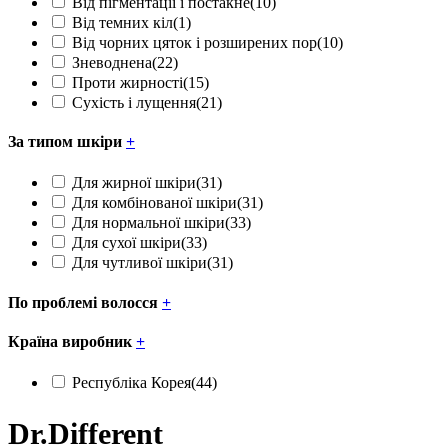
Від пігментації і постакне
(10)
Від темних кіл
(1)
Від чорних цяток і розширених пор
(10)
Зневоднена
(22)
Проти жирності
(15)
Сухість і лущення
(21)
За типом шкіри
+
Для жирної шкіри
(31)
Для комбінованої шкіри
(31)
Для нормальної шкіри
(33)
Для сухої шкіри
(33)
Для чутливої шкіри
(31)
По проблемі волосся
+
Країна виробник
+
Республіка Корея
(44)
Dr.Different