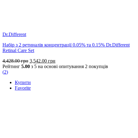
Dr.Different
Набір з 2 ретиналів концентрації 0.05% та 0.15% Dr.Different
Retinal Care Set
Оригінальна
Поточна
4,428.00
грн
3,542.00
грн
ціна:
ціна:
Рейтинг
5.00
з 5 на основі опитування
2
покупців
4,428.00 грн.
3,542.00 грн.
(
2
)
Купити
Favorite