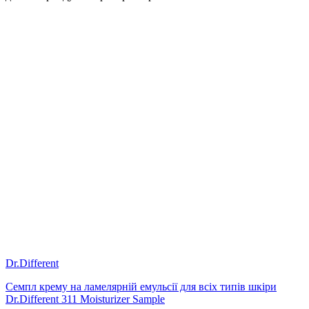
підібрані на основі клінічних даних і дерматологічної
практики.
Dr.Different не створює універсальні рішення «для всіх».
Засоби бренду розроблені з урахуванням конкретних станів
шкіри: акне, постакне, розацеа, вікові зміни, порушений
барʼєр, чутливість та зневоднення. Саме системний підхід
робить бренд одним із ключових у корейській космецевтиці.
Купити косметику Dr.Different в Україні можна в
ALL FACE
— ми є офіційним представником бренду та обрали
Dr.Different як один із стратегічно важливих брендів у нашому
асортименті завдяки його науковій базі, якості формул і
прогнозованим клінічним результатам.
Dr.Different
Семпл крему на ламелярній емульсії для всіх типів шкіри
Dr.Different 311 Moisturizer Sample