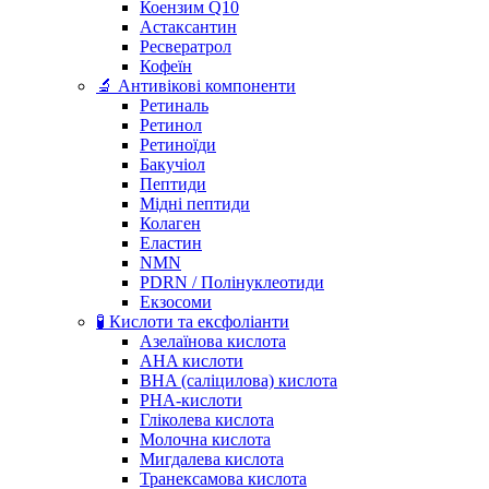
Коензим Q10
Астаксантин
Ресвератрол
Кофеїн
🔬 Антивікові компоненти
Ретиналь
Ретинол
Ретиноїди
Бакучіол
Пептиди
Мідні пептиди
Колаген
Еластин
NMN
PDRN / Полінуклеотиди
Екзосоми
🧪 Кислоти та ексфоліанти
Азелаїнова кислота
AHA кислоти
BHA (саліцилова) кислота
PHA-кислоти
Гліколева кислота
Молочна кислота
Мигдалева кислота
Транексамова кислота