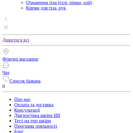
Очищення тіла (гелі, пінки, олії)
Креми для тіла, рук
Дивитися всі
Фізичні магазини
Чат
Список бажань
0
Про нас
Оплата та доставка
Консультації
Діагностика шкіри ШІ
Тест на тип шкіри
Програма лояльності
Блог