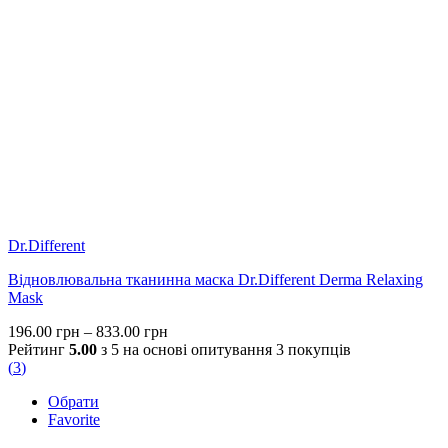
Dr.Different
Відновлювальна тканинна маска Dr.Different Derma Relaxing
Mask
Price
196.00
грн
–
833.00
грн
range:
Рейтинг
5.00
з 5 на основі опитування
3
покупців
196.00 грн
(
3
)
through
Обрати
833.00 грн
Favorite