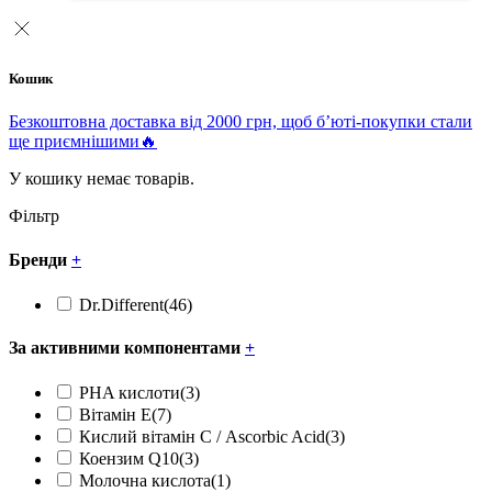
Кошик
Безкоштовна доставка від 2000 грн, щоб б’юті-покупки стали
ще приємнішими🔥
У кошику немає товарів.
Фільтр
Бренди
+
Dr.Different
(46)
За активними компонентами
+
PHA кислоти
(3)
Вітамін Е
(7)
Кислий вітамін С / Ascorbic Acid
(3)
Коензим Q10
(3)
Молочна кислота
(1)