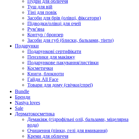
Пудри для обличчя
Туш для вій
Тіні для повік
Засоби для брів (олівці, фіксатори)
Підводки/олівці для очей
Румʼяна
Контур / бронзер
Засоби для губ (блиски, бальзами, тінти)
Подарунки
Подарункові сертифікати
Пензлики для макіяжу
Подарункове пакування/листівки
Косметички
Книги, блокноти
Гайди All Face
Товари для дому (свічки/спреї)
Bundle
Бренди
Nastya loves
Sale
Дерматокосметика
Демакіяж (гідрофільні олії, бальзами, міцелярна
вода)
Очищення (пінки, гелі для вмивання)
Креми для обличчя