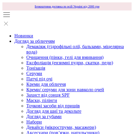
Безкоштовна доставка по всій Україні від 2000 грн
Новинки
Догляд за обличчям
Демакіяж (гідрофільні олії, бальзами, міцелярна
вода)
Очищення (пінки, гелі для вмивання)
Ексфоліація (ензимні пудри, скатки, педи)
Тонізація
Серуми
Патчі під очі
Креми для обличчя
Креми/ серуми для зони навколо очей
Захист від сонця SPF
Маски, пілінги
Точкові засоби від прищів
Догляд для шиї та декольте
Догляд за губами
Набори
Девайси (мікроструми, масажери)
Аксесуари (повʼязки, напульсники)