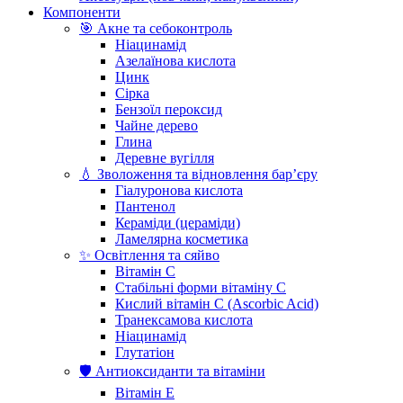
Компоненти
🎯 Акне та себоконтроль
Ніацинамід
Азелаїнова кислота
Цинк
Сірка
Бензоїл пероксид
Чайне дерево
Глина
Деревне вугілля
💧 Зволоження та відновлення бар’єру
Гіалуронова кислота
Пантенол
Кераміди (цераміди)
Ламелярна косметика
✨ Освітлення та сяйво
Вітамін С
Стабільні форми вітаміну С
Кислий вітамін С (Ascorbic Acid)
Транексамова кислота
Ніацинамід
Глутатіон
🛡️ Антиоксиданти та вітаміни
Вітамін Е