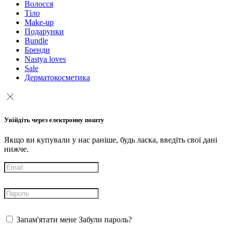
Волосся
Тіло
Make-up
Подарунки
Bundle
Бренди
Nastya loves
Sale
Дерматокосметика
Увійдіть через електронну пошту
Якщо ви купували у нас раніше, будь ласка, введіть свої дані
нижче.
Запам'ятати мене
Забули пароль?