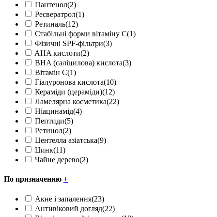
Пантенол
(2)
Ресвератрол
(1)
Ретиналь
(12)
Стабільні форми вітаміну С
(1)
Фізичні SPF-фільтри
(3)
AHA кислоти
(2)
BHA (саліцилова) кислота
(3)
Вітамін С
(1)
Гіалуронова кислота
(10)
Кераміди (цераміди)
(12)
Ламелярна косметика
(22)
Ніацинамід
(4)
Пептиди
(5)
Ретинол
(2)
Центелла азіатська
(9)
Цинк
(11)
Чайне дерево
(2)
По призначенню
+
Акне і запалення
(23)
Антивіковий догляд
(22)