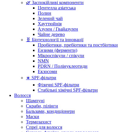
🌿 Заспокійливі компоненти
Центелла азіатська
Полин
Зелений чай
Хауттюйнія
Азулен / Гвайазулен
Чайне дерево
🧬 Біотехнології та інновації
Пробіотики, пребіотики та постбіотики
Ензими (ферменти)
Мікроспікули / спікули
NMN
PDRN / Полінуклеотиди
Екзосоми
☀️ SPF-фільтри
Фізичні SPF-фільтри
Стабільні хімічні SPF-фільтри
Волосся
Шампуні
Скраби, пілінги
Бальзами, кондиціонери
Маски
Термозахист
Спреї для волосся