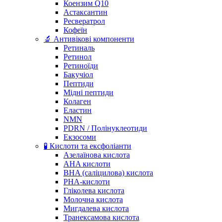
Коензим Q10
Астаксантин
Ресвератрол
Кофеїн
🔬 Антивікові компоненти
Ретиналь
Ретинол
Ретиноїди
Бакучіол
Пептиди
Мідні пептиди
Колаген
Еластин
NMN
PDRN / Полінуклеотиди
Екзосоми
🧪 Кислоти та ексфоліанти
Азелаїнова кислота
AHA кислоти
BHA (саліцилова) кислота
PHA-кислоти
Гліколева кислота
Молочна кислота
Мигдалева кислота
Транексамова кислота