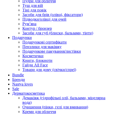
Пудри для обличчя
Туш для вій
Тіні для повік
Засоби для брів (олівці, фіксатори)
Підводки/олівці для очей
Румʼяна
Контур / бронзер
Засоби для губ (блиски, бальзами, тінти)
Подарунки
Подарункові сертифікати
Пензлики для макіяжу
Подарункове пакування/листівки
Косметички
Книги, блокноти
Гайди All Face
Товари для дому (свічки/спреї)
Bundle
Бренди
Nastya loves
Sale
Дерматокосметика
Демакіяж (гідрофільні олії, бальзами, міцелярна
вода)
Очищення (пінки, гелі для вмивання)
Креми для обличчя