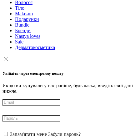
Волосся
Тіло
Make-up
Подарунки
Bundle
Бренди
Nastya loves
Sale
Дерматокосметика
Увійдіть через електронну пошту
Якщо ви купували у нас раніше, будь ласка, введіть свої дані
нижче.
Запам'ятати мене
Забули пароль?