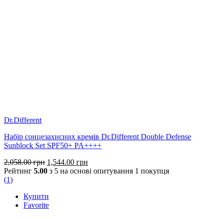
Dr.Different
Набір сонцезахисних кремів Dr.Different Double Defense
Sunblock Set SPF50+ PA++++
Оригінальна
Поточна
2,058.00
грн
1,544.00
грн
ціна:
ціна:
Рейтинг
5.00
з 5 на основі опитування
1
покупця
2,058.00 грн.
1,544.00 грн.
(
1
)
Купити
Favorite