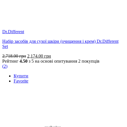
Dr.Different
Набір засобів для сухої шкіри (очищення і крем) Dr.Different
Set
Оригінальна
Поточна
2,718.00
грн
2,174.00
грн
ціна:
ціна:
Рейтинг
4.50
з 5 на основі опитування
2
покупців
2,718.00 грн.
2,174.00 грн.
(
2
)
Купити
Favorite