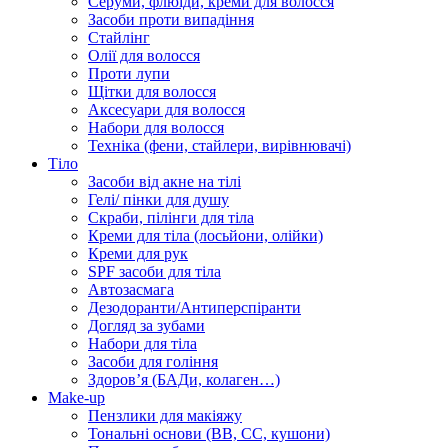
Серуми, флюїди, креми для волосся
Засоби проти випадіння
Стайлінг
Олії для волосся
Проти лупи
Щітки для волосся
Аксесуари для волосся
Набори для волосся
Техніка (фени, стайлери, вирівнювачі)
Тіло
Засоби від акне на тілі
Гелі/ пінки для душу
Скраби, пілінги для тіла
Креми для тіла (лосьйони, олійки)
Креми для рук
SPF засоби для тіла
Автозасмага
Дезодоранти/Антиперспіранти
Догляд за зубами
Набори для тіла
Засоби для гоління
Здоровʼя (БАДи, колаген…)
Make-up
Пензлики для макіяжу
Тональні основи (BB, CC, кушони)