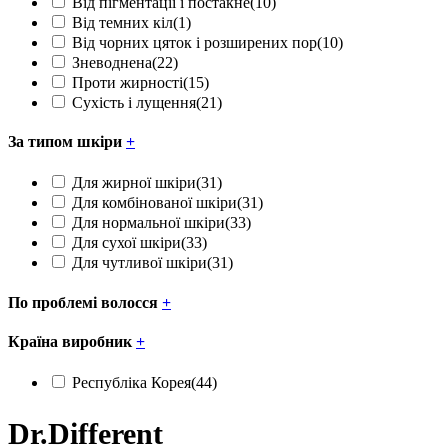
Від пігментації і постакне
(10)
Від темних кіл
(1)
Від чорних цяток і розширених пор
(10)
Зневоднена
(22)
Проти жирності
(15)
Сухість і лущення
(21)
За типом шкіри
+
Для жирної шкіри
(31)
Для комбінованої шкіри
(31)
Для нормальної шкіри
(33)
Для сухої шкіри
(33)
Для чутливої шкіри
(31)
По проблемі волосся
+
Країна виробник
+
Республіка Корея
(44)
Dr.Different