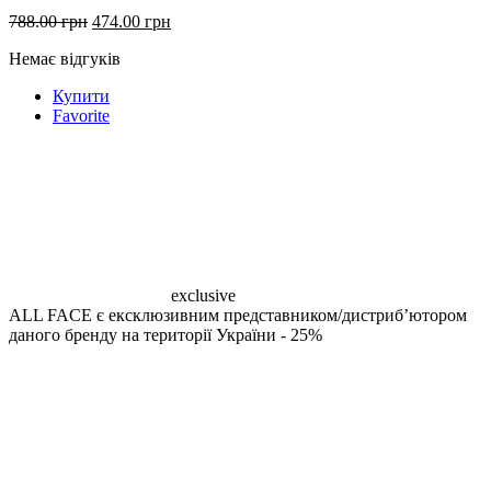
Оригінальна
Поточна
788.00
грн
474.00
грн
ціна:
ціна:
Немає відгуків
788.00 грн.
474.00 грн.
Купити
Favorite
exclusive
ALL FACE є ексклюзивним представником/дистрибʼютором
даного бренду на території України
- 25%