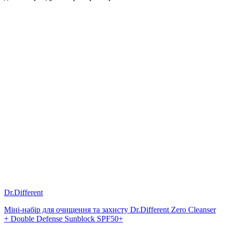
підібрані на основі клінічних даних і дерматологічної
практики.
Dr.Different не створює універсальні рішення «для всіх».
Засоби бренду розроблені з урахуванням конкретних станів
шкіри: акне, постакне, розацеа, вікові зміни, порушений
барʼєр, чутливість та зневоднення. Саме системний підхід
робить бренд одним із ключових у корейській космецевтиці.
Купити косметику Dr.Different в Україні можна в
ALL FACE
— ми є офіційним представником бренду та обрали
Dr.Different як один із стратегічно важливих брендів у нашому
асортименті завдяки його науковій базі, якості формул і
прогнозованим клінічним результатам.
Dr.Different
Міні-набір для очищення та захисту Dr.Different Zero Cleanser
+ Double Defense Sunblock SPF50+