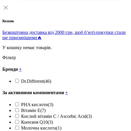
Кошик
Безкоштовна доставка від 2000 грн, щоб б’юті-покупки стали
ще приємнішими🔥
У кошику немає товарів.
Фільтр
Бренди
+
Dr.Different
(46)
За активними компонентами
+
PHA кислоти
(3)
Вітамін Е
(7)
Кислий вітамін С / Ascorbic Acid
(3)
Коензим Q10
(3)
Молочна кислота
(1)