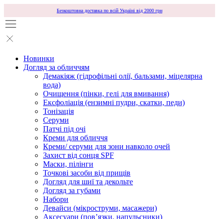
Безкоштовна доставка по всій Україні від 2000 грн
Новинки
Догляд за обличчям
Демакіяж (гідрофільні олії, бальзами, міцелярна
вода)
Очищення (пінки, гелі для вмивання)
Ексфоліація (ензимні пудри, скатки, педи)
Тонізація
Серуми
Патчі під очі
Креми для обличчя
Креми/ серуми для зони навколо очей
Захист від сонця SPF
Маски, пілінги
Точкові засоби від прищів
Догляд для шиї та декольте
Догляд за губами
Набори
Девайси (мікроструми, масажери)
Аксесуари (повʼязки, напульсники)