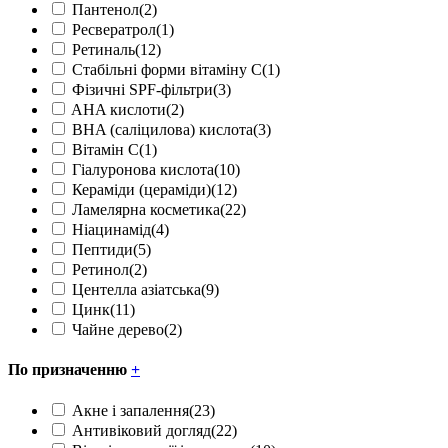
Пантенол
(2)
Ресвератрол
(1)
Ретиналь
(12)
Стабільні форми вітаміну С
(1)
Фізичні SPF-фільтри
(3)
AHA кислоти
(2)
BHA (саліцилова) кислота
(3)
Вітамін С
(1)
Гіалуронова кислота
(10)
Кераміди (цераміди)
(12)
Ламелярна косметика
(22)
Ніацинамід
(4)
Пептиди
(5)
Ретинол
(2)
Центелла азіатська
(9)
Цинк
(11)
Чайне дерево
(2)
По призначенню
+
Акне і запалення
(23)
Антивіковий догляд
(22)