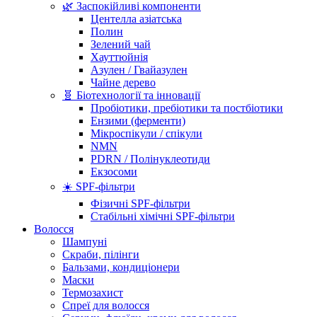
🌿 Заспокійливі компоненти
Центелла азіатська
Полин
Зелений чай
Хауттюйнія
Азулен / Гвайазулен
Чайне дерево
🧬 Біотехнології та інновації
Пробіотики, пребіотики та постбіотики
Ензими (ферменти)
Мікроспікули / спікули
NMN
PDRN / Полінуклеотиди
Екзосоми
☀️ SPF-фільтри
Фізичні SPF-фільтри
Стабільні хімічні SPF-фільтри
Волосся
Шампуні
Скраби, пілінги
Бальзами, кондиціонери
Маски
Термозахист
Спреї для волосся