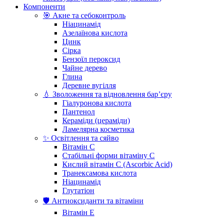
Компоненти
🎯 Акне та себоконтроль
Ніацинамід
Азелаїнова кислота
Цинк
Сірка
Бензоїл пероксид
Чайне дерево
Глина
Деревне вугілля
💧 Зволоження та відновлення бар’єру
Гіалуронова кислота
Пантенол
Кераміди (цераміди)
Ламелярна косметика
✨ Освітлення та сяйво
Вітамін С
Стабільні форми вітаміну С
Кислий вітамін С (Ascorbic Acid)
Транексамова кислота
Ніацинамід
Глутатіон
🛡️ Антиоксиданти та вітаміни
Вітамін Е