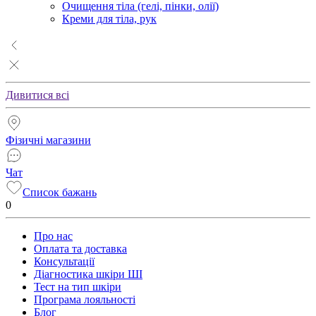
Очищення тіла (гелі, пінки, олії)
Креми для тіла, рук
Дивитися всі
Фізичні магазини
Чат
Список бажань
0
Про нас
Оплата та доставка
Консультації
Діагностика шкіри ШІ
Тест на тип шкіри
Програма лояльності
Блог