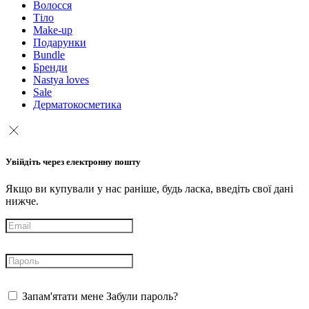
Волосся
Тіло
Make-up
Подарунки
Bundle
Бренди
Nastya loves
Sale
Дерматокосметика
Увійдіть через електронну пошту
Якщо ви купували у нас раніше, будь ласка, введіть свої дані
нижче.
Запам'ятати мене
Забули пароль?