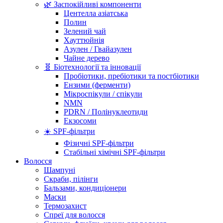
🌿 Заспокійливі компоненти
Центелла азіатська
Полин
Зелений чай
Хауттюйнія
Азулен / Гвайазулен
Чайне дерево
🧬 Біотехнології та інновації
Пробіотики, пребіотики та постбіотики
Ензими (ферменти)
Мікроспікули / спікули
NMN
PDRN / Полінуклеотиди
Екзосоми
☀️ SPF-фільтри
Фізичні SPF-фільтри
Стабільні хімічні SPF-фільтри
Волосся
Шампуні
Скраби, пілінги
Бальзами, кондиціонери
Маски
Термозахист
Спреї для волосся