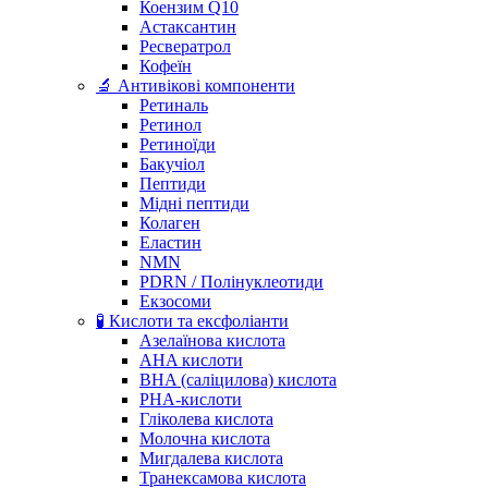
Коензим Q10
Астаксантин
Ресвератрол
Кофеїн
🔬 Антивікові компоненти
Ретиналь
Ретинол
Ретиноїди
Бакучіол
Пептиди
Мідні пептиди
Колаген
Еластин
NMN
PDRN / Полінуклеотиди
Екзосоми
🧪 Кислоти та ексфоліанти
Азелаїнова кислота
AHA кислоти
BHA (саліцилова) кислота
PHA-кислоти
Гліколева кислота
Молочна кислота
Мигдалева кислота
Транексамова кислота