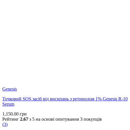
Genesis
Точковий SOS засіб від висипань з ретинолом 1% Genesis R-10
Serum
1,150.00
грн
Рейтинг
2.67
з 5 на основі опитування
3
покупців
(
3
)