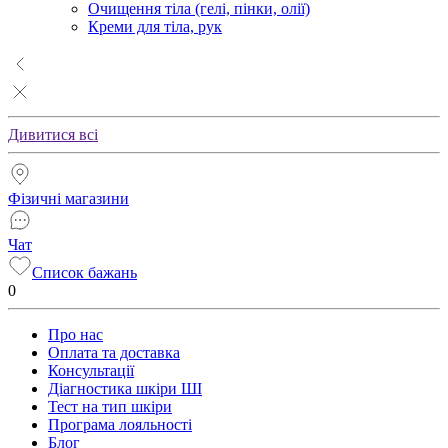
Очищення тіла (гелі, пінки, олії)
Креми для тіла, рук
Дивитися всі
Фізичні магазини
Чат
Список бажань
0
Про нас
Оплата та доставка
Консультації
Діагностика шкіри ШІ
Тест на тип шкіри
Програма лояльності
Блог