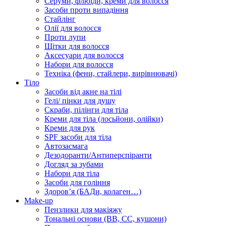
Серуми, флюїди, креми для волосся
Засоби проти випадіння
Стайлінг
Олії для волосся
Проти лупи
Щітки для волосся
Аксесуари для волосся
Набори для волосся
Техніка (фени, стайлери, вирівнювачі)
Тіло
Засоби від акне на тілі
Гелі/ пінки для душу
Скраби, пілінги для тіла
Креми для тіла (лосьйони, олійки)
Креми для рук
SPF засоби для тіла
Автозасмага
Дезодоранти/Антиперспіранти
Догляд за зубами
Набори для тіла
Засоби для гоління
Здоровʼя (БАДи, колаген…)
Make-up
Пензлики для макіяжу
Тональні основи (BB, CC, кушони)