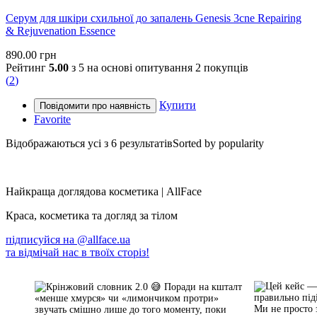
Серум для шкіри схильної до запалень Genesis 3cne Repairing
& Rejuvenation Essence
890.00
грн
Рейтинг
5.00
з 5 на основі опитування
2
покупців
(
2
)
Купити
Favorite
Відображаються усі з 6 результатів
Sorted by popularity
Найкраща доглядова косметика | AllFace
Краса, косметика та догляд за тілом
підписуйся на
@allface.ua
та відмічай нас в твоїх сторіз!