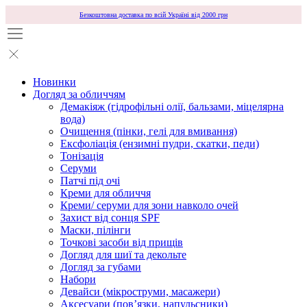
Безкоштовна доставка по всій Україні від 2000 грн
Новинки
Догляд за обличчям
Демакіяж (гідрофільні олії, бальзами, міцелярна
вода)
Очищення (пінки, гелі для вмивання)
Ексфоліація (ензимні пудри, скатки, педи)
Тонізація
Серуми
Патчі під очі
Креми для обличчя
Креми/ серуми для зони навколо очей
Захист від сонця SPF
Маски, пілінги
Точкові засоби від прищів
Догляд для шиї та декольте
Догляд за губами
Набори
Девайси (мікроструми, масажери)
Аксесуари (повʼязки, напульсники)