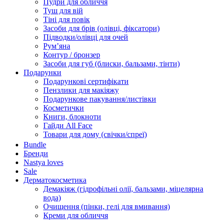
Пудри для обличчя
Туш для вій
Тіні для повік
Засоби для брів (олівці, фіксатори)
Підводки/олівці для очей
Румʼяна
Контур / бронзер
Засоби для губ (блиски, бальзами, тінти)
Подарунки
Подарункові сертифікати
Пензлики для макіяжу
Подарункове пакування/листівки
Косметички
Книги, блокноти
Гайди All Face
Товари для дому (свічки/спреї)
Bundle
Бренди
Nastya loves
Sale
Дерматокосметика
Демакіяж (гідрофільні олії, бальзами, міцелярна
вода)
Очищення (пінки, гелі для вмивання)
Креми для обличчя