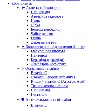
Компоненти
🎯 Акне та себоконтроль
Ніацинамід
Азелаїнова кислота
Цинк
Сірка
Бензоїл пероксид
Чайне дерево
Глина
Деревне вугілля
💧 Зволоження та відновлення бар’єру
Гіалуронова кислота
Пантенол
Кераміди (цераміди)
Ламелярна косметика
✨ Освітлення та сяйво
Вітамін С
Стабільні форми вітаміну С
Кислий вітамін С (Ascorbic Acid)
Транексамова кислота
Ніацинамід
Глутатіон
🛡️ Антиоксиданти та вітаміни
Вітамін Е