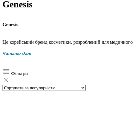
Genesis
Genesis
Це корейський бренд косметики, розроблений для медичного
догляду за шкірою, штатом провідних дерматологів із
Читати далі
клінічним досвідом лікування різних шкірних захворювань та
проведення косметичних процедур. GENESIS отримав
хорошу репутацію і був обраний як топ-100 дуже важливих
Фільтри
продуктів Азії 2009 року компанією Aving.