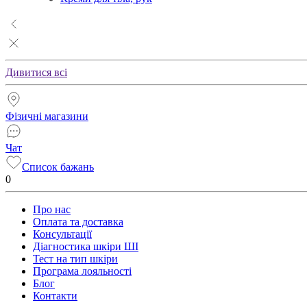
Дивитися всі
Фізичні магазини
Чат
Список бажань
0
Про нас
Оплата та доставка
Консультації
Діагностика шкіри ШІ
Тест на тип шкіри
Програма лояльності
Блог
Контакти