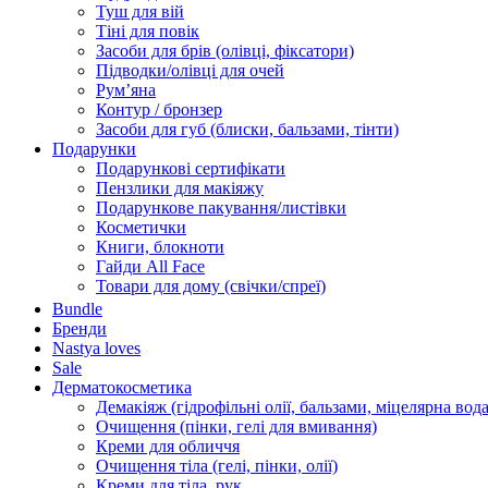
Туш для вій
Тіні для повік
Засоби для брів (олівці, фіксатори)
Підводки/олівці для очей
Румʼяна
Контур / бронзер
Засоби для губ (блиски, бальзами, тінти)
Подарунки
Подарункові сертифікати
Пензлики для макіяжу
Подарункове пакування/листівки
Косметички
Книги, блокноти
Гайди All Face
Товари для дому (свічки/спреї)
Bundle
Бренди
Nastya loves
Sale
Дерматокосметика
Демакіяж (гідрофільні олії, бальзами, міцелярна вода
Очищення (пінки, гелі для вмивання)
Креми для обличчя
Очищення тіла (гелі, пінки, олії)
Креми для тіла, рук