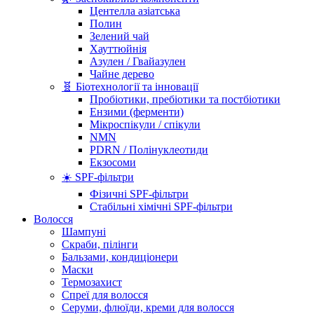
Центелла азіатська
Полин
Зелений чай
Хауттюйнія
Азулен / Гвайазулен
Чайне дерево
🧬 Біотехнології та інновації
Пробіотики, пребіотики та постбіотики
Ензими (ферменти)
Мікроспікули / спікули
NMN
PDRN / Полінуклеотиди
Екзосоми
☀️ SPF-фільтри
Фізичні SPF-фільтри
Стабільні хімічні SPF-фільтри
Волосся
Шампуні
Скраби, пілінги
Бальзами, кондиціонери
Маски
Термозахист
Спреї для волосся
Серуми, флюїди, креми для волосся