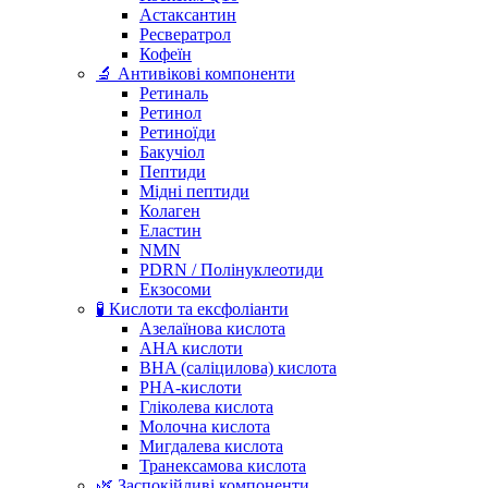
Астаксантин
Ресвератрол
Кофеїн
🔬 Антивікові компоненти
Ретиналь
Ретинол
Ретиноїди
Бакучіол
Пептиди
Мідні пептиди
Колаген
Еластин
NMN
PDRN / Полінуклеотиди
Екзосоми
🧪 Кислоти та ексфоліанти
Азелаїнова кислота
AHA кислоти
BHA (саліцилова) кислота
PHA-кислоти
Гліколева кислота
Молочна кислота
Мигдалева кислота
Транексамова кислота
🌿 Заспокійливі компоненти