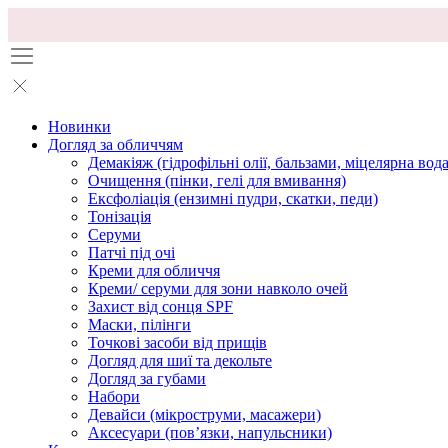
Новинки
Догляд за обличчям
Демакіяж (гідрофільні олії, бальзами, міцелярна вода
Очищення (пінки, гелі для вмивання)
Ексфоліація (ензимні пудри, скатки, педи)
Тонізація
Серуми
Патчі під очі
Креми для обличчя
Креми/ серуми для зони навколо очей
Захист від сонця SPF
Маски, пілінги
Точкові засоби від прищів
Догляд для шиї та декольте
Догляд за губами
Набори
Девайси (мікроструми, масажери)
Аксесуари (повʼязки, напульсники)