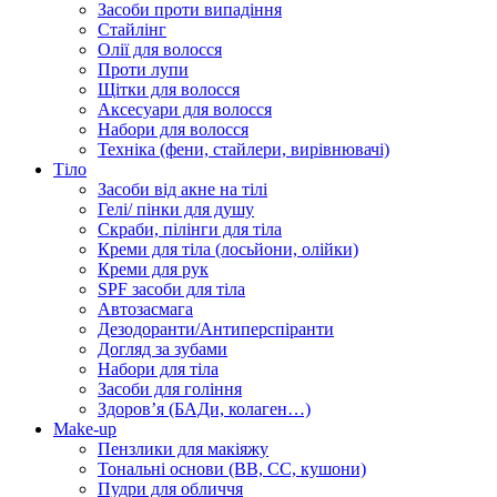
Засоби проти випадіння
Стайлінг
Олії для волосся
Проти лупи
Щітки для волосся
Аксесуари для волосся
Набори для волосся
Техніка (фени, стайлери, вирівнювачі)
Тіло
Засоби від акне на тілі
Гелі/ пінки для душу
Скраби, пілінги для тіла
Креми для тіла (лосьйони, олійки)
Креми для рук
SPF засоби для тіла
Автозасмага
Дезодоранти/Антиперспіранти
Догляд за зубами
Набори для тіла
Засоби для гоління
Здоровʼя (БАДи, колаген…)
Make-up
Пензлики для макіяжу
Тональні основи (BB, CC, кушони)
Пудри для обличчя