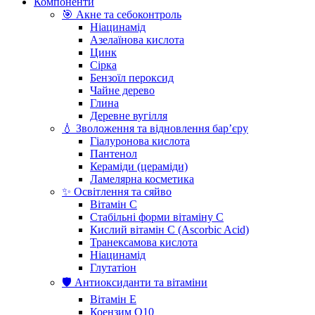
Компоненти
🎯 Акне та себоконтроль
Ніацинамід
Азелаїнова кислота
Цинк
Сірка
Бензоїл пероксид
Чайне дерево
Глина
Деревне вугілля
💧 Зволоження та відновлення бар’єру
Гіалуронова кислота
Пантенол
Кераміди (цераміди)
Ламелярна косметика
✨ Освітлення та сяйво
Вітамін С
Стабільні форми вітаміну С
Кислий вітамін С (Ascorbic Acid)
Транексамова кислота
Ніацинамід
Глутатіон
🛡️ Антиоксиданти та вітаміни
Вітамін Е
Коензим Q10