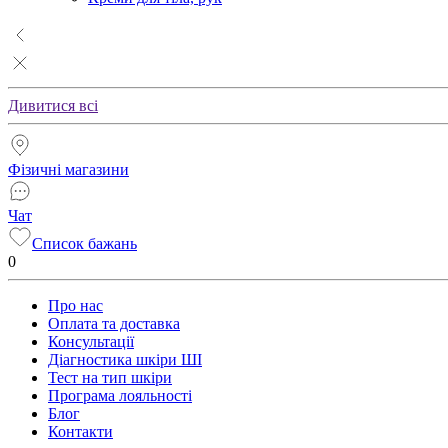
Дивитися всі
Фізичні магазини
Чат
Список бажань
0
Про нас
Оплата та доставка
Консультації
Діагностика шкіри ШІ
Тест на тип шкіри
Програма лояльності
Блог
Контакти