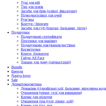
Туш для вій
Тіні для повік
Засоби для брів (олівці, фіксатори)
Підводки/олівці для очей
Румʼяна
Контур / бронзер
Засоби для губ (блиски, бальзами, тінти)
Подарунки
Подарункові сертифікати
Пензлики для макіяжу
Подарункове пакування/листівки
Косметички
Книги, блокноти
Гайди All Face
Товари для дому (свічки/спреї)
Bundle
Бренди
Nastya loves
Sale
Дерматокосметика
Демакіяж (гідрофільні олії, бальзами, міцелярна вода
Очищення (пінки, гелі для вмивання)
Креми для обличчя
Очищення тіла (гелі, пінки, олії)
Креми для тіла, рук