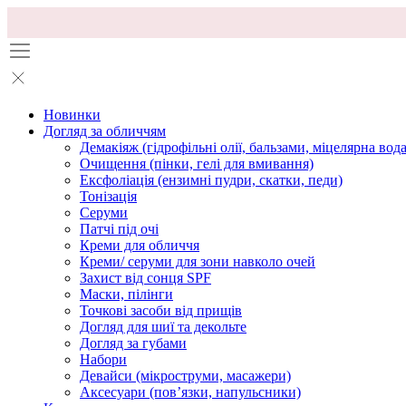
Новинки
Догляд за обличчям
Демакіяж (гідрофільні олії, бальзами, міцелярна вода
Очищення (пінки, гелі для вмивання)
Ексфоліація (ензимні пудри, скатки, педи)
Тонізація
Серуми
Патчі під очі
Креми для обличчя
Креми/ серуми для зони навколо очей
Захист від сонця SPF
Маски, пілінги
Точкові засоби від прищів
Догляд для шиї та декольте
Догляд за губами
Набори
Девайси (мікроструми, масажери)
Аксесуари (повʼязки, напульсники)