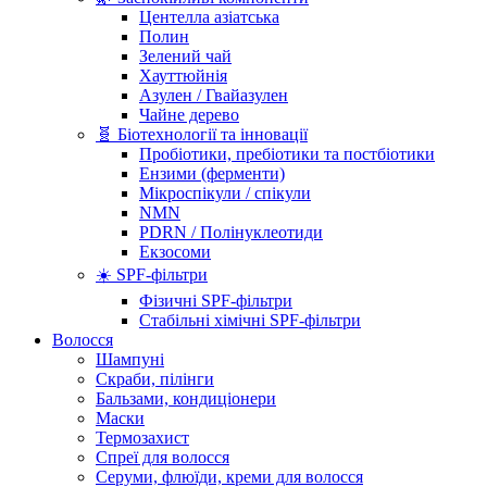
Центелла азіатська
Полин
Зелений чай
Хауттюйнія
Азулен / Гвайазулен
Чайне дерево
🧬 Біотехнології та інновації
Пробіотики, пребіотики та постбіотики
Ензими (ферменти)
Мікроспікули / спікули
NMN
PDRN / Полінуклеотиди
Екзосоми
☀️ SPF-фільтри
Фізичні SPF-фільтри
Стабільні хімічні SPF-фільтри
Волосся
Шампуні
Скраби, пілінги
Бальзами, кондиціонери
Маски
Термозахист
Спреї для волосся
Серуми, флюїди, креми для волосся