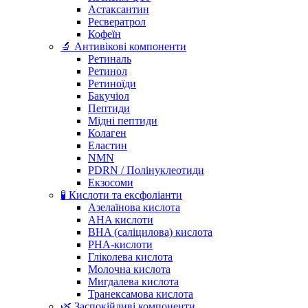
Астаксантин
Ресвератрол
Кофеїн
🔬 Антивікові компоненти
Ретиналь
Ретинол
Ретиноїди
Бакучіол
Пептиди
Мідні пептиди
Колаген
Еластин
NMN
PDRN / Полінуклеотиди
Екзосоми
🧪 Кислоти та ексфоліанти
Азелаїнова кислота
AHA кислоти
BHA (саліцилова) кислота
PHA-кислоти
Гліколева кислота
Молочна кислота
Мигдалева кислота
Транексамова кислота
🌿 Заспокійливі компоненти