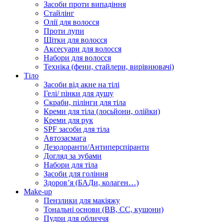
Засоби проти випадіння
Стайлінг
Олії для волосся
Проти лупи
Щітки для волосся
Аксесуари для волосся
Набори для волосся
Техніка (фени, стайлери, вирівнювачі)
Тіло
Засоби від акне на тілі
Гелі/ пінки для душу
Скраби, пілінги для тіла
Креми для тіла (лосьйони, олійки)
Креми для рук
SPF засоби для тіла
Автозасмага
Дезодоранти/Антиперспіранти
Догляд за зубами
Набори для тіла
Засоби для гоління
Здоровʼя (БАДи, колаген…)
Make-up
Пензлики для макіяжу
Тональні основи (BB, CC, кушони)
Пудри для обличчя