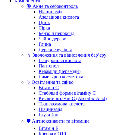
Компоненти
🎯 Акне та себоконтроль
Ніацинамід
Азелаїнова кислота
Цинк
Сірка
Бензоїл пероксид
Чайне дерево
Глина
Деревне вугілля
💧 Зволоження та відновлення бар’єру
Гіалуронова кислота
Пантенол
Кераміди (цераміди)
Ламелярна косметика
✨ Освітлення та сяйво
Вітамін С
Стабільні форми вітаміну С
Кислий вітамін С (Ascorbic Acid)
Транексамова кислота
Ніацинамід
Глутатіон
🛡️ Антиоксиданти та вітаміни
Вітамін Е
Коензим Q10