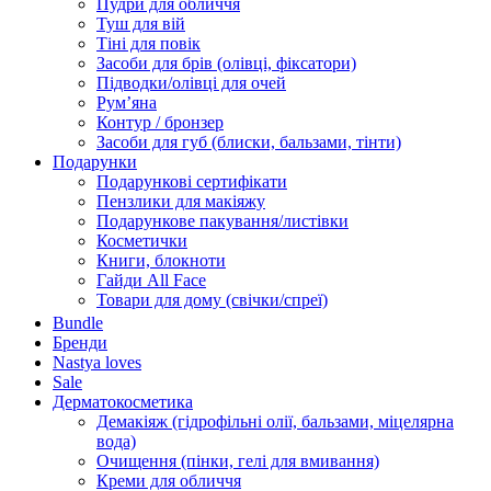
Пудри для обличчя
Туш для вій
Тіні для повік
Засоби для брів (олівці, фіксатори)
Підводки/олівці для очей
Румʼяна
Контур / бронзер
Засоби для губ (блиски, бальзами, тінти)
Подарунки
Подарункові сертифікати
Пензлики для макіяжу
Подарункове пакування/листівки
Косметички
Книги, блокноти
Гайди All Face
Товари для дому (свічки/спреї)
Bundle
Бренди
Nastya loves
Sale
Дерматокосметика
Демакіяж (гідрофільні олії, бальзами, міцелярна
вода)
Очищення (пінки, гелі для вмивання)
Креми для обличчя