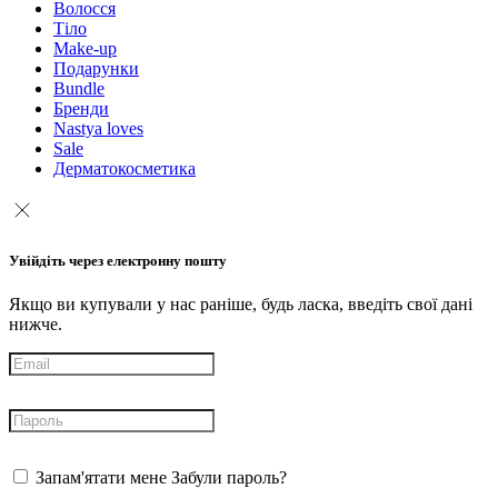
Волосся
Тіло
Make-up
Подарунки
Bundle
Бренди
Nastya loves
Sale
Дерматокосметика
Увійдіть через електронну пошту
Якщо ви купували у нас раніше, будь ласка, введіть свої дані
нижче.
Запам'ятати мене
Забули пароль?