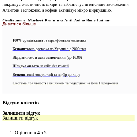
покращує еластичність шкіри та забезпечує інтенсивне зволоження.
Алантоїн заспокоює, а кофеїн активізує мікро циркуляцію.
Особливості Marbert Profutura Anti-Aging Body Lotion:
Дивитися більше
– дерматологічно протестований;
100% оригінальна
та сертифікована косметика
– має легку шовковисту консистенцію, яка ефективно поглинається
шкірою;
Безкоштовна
доставка по Україні від 2000 грн
– містить корисні олію авокадо і масло ши;
Відправляємо
в день замовлення
(до 16:00)
Швидка оплата
на сайті без комісій
– насичує клітини цілющою вологою, вітамінами і поживними
речовинами;
Безкоштовні
консультації та підбір догляду
Система лояльності
з кешбеком та подарунок на День Народження
– стимулює обмінні процеси і мікроциркуляцію крові епідермісу
завдяки кофеїну;
– має антиоксидантну активність;
Відгуки клієнтів
– надає розгладжувальну, тонізувальну і підтягувальну дії;
Залишити відгук
Залишити відгук
– запобігає запальним процесам, появі сухості і лущення;
– надає шкірі гладкість, пружність і сяйво.
Оцінено в
4
з 5