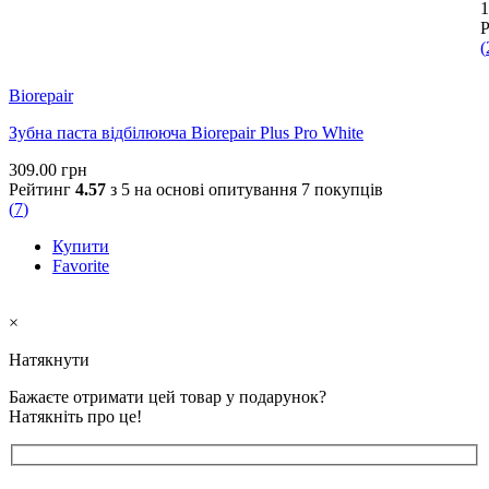
1
(
Biorepair
Зубна паста відбілююча Biorepair Plus Pro White
309.00
грн
Рейтинг
4.57
з 5 на основі опитування
7
покупців
(
7
)
Купити
Favorite
×
Натякнути
Бажаєте отримати цей товар у подарунок?
Натякніть про це!