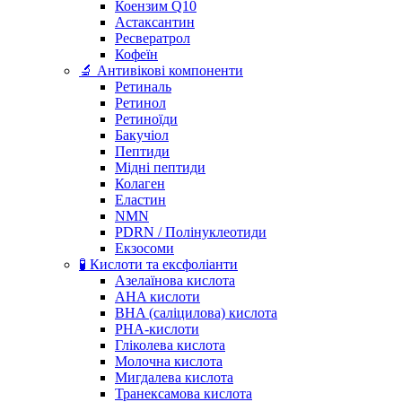
Коензим Q10
Астаксантин
Ресвератрол
Кофеїн
🔬 Антивікові компоненти
Ретиналь
Ретинол
Ретиноїди
Бакучіол
Пептиди
Мідні пептиди
Колаген
Еластин
NMN
PDRN / Полінуклеотиди
Екзосоми
🧪 Кислоти та ексфоліанти
Азелаїнова кислота
AHA кислоти
BHA (саліцилова) кислота
PHA-кислоти
Гліколева кислота
Молочна кислота
Мигдалева кислота
Транексамова кислота