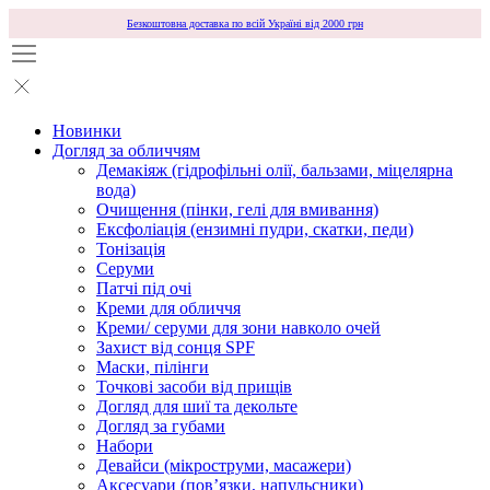
Безкоштовна доставка по всій Україні від 2000 грн
Новинки
Догляд за обличчям
Демакіяж (гідрофільні олії, бальзами, міцелярна
вода)
Очищення (пінки, гелі для вмивання)
Ексфоліація (ензимні пудри, скатки, педи)
Тонізація
Серуми
Патчі під очі
Креми для обличчя
Креми/ серуми для зони навколо очей
Захист від сонця SPF
Маски, пілінги
Точкові засоби від прищів
Догляд для шиї та декольте
Догляд за губами
Набори
Девайси (мікроструми, масажери)
Аксесуари (повʼязки, напульсники)