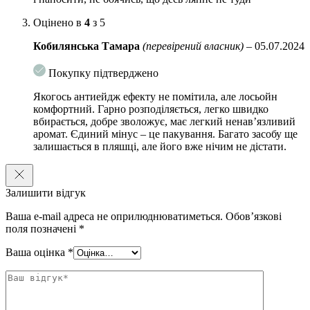
Оцінено в
4
з 5
Кобилянська Тамара
(перевірений власник)
–
05.07.2024
Покупку підтверджено
Якогось антиейдж ефекту не помітила, але лосьойн
комфортний. Гарно розподіляється, легко швидко
вбирається, добре зволожує, має легкий ненав’язливий
аромат. Єдиний мінус – це пакування. Багато засобу ще
залишається в пляшці, але його вже нічим не дістати.
Залишити відгук
Ваша e-mail адреса не оприлюднюватиметься.
Обов’язкові
поля позначені
*
Ваша оцінка
*