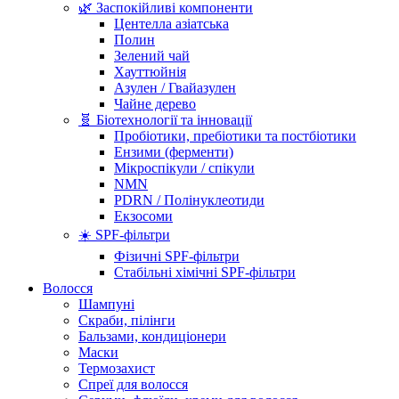
🌿 Заспокійливі компоненти
Центелла азіатська
Полин
Зелений чай
Хауттюйнія
Азулен / Гвайазулен
Чайне дерево
🧬 Біотехнології та інновації
Пробіотики, пребіотики та постбіотики
Ензими (ферменти)
Мікроспікули / спікули
NMN
PDRN / Полінуклеотиди
Екзосоми
☀️ SPF-фільтри
Фізичні SPF-фільтри
Стабільні хімічні SPF-фільтри
Волосся
Шампуні
Скраби, пілінги
Бальзами, кондиціонери
Маски
Термозахист
Спреї для волосся