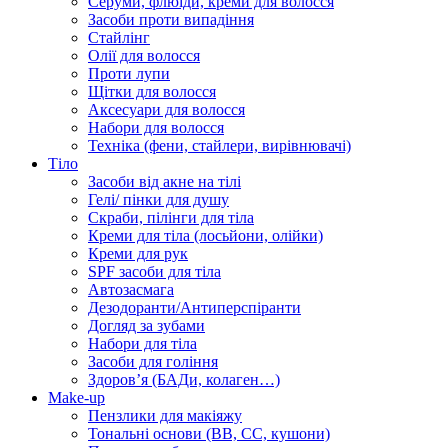
Серуми, флюїди, креми для волосся
Засоби проти випадіння
Стайлінг
Олії для волосся
Проти лупи
Щітки для волосся
Аксесуари для волосся
Набори для волосся
Техніка (фени, стайлери, вирівнювачі)
Тіло
Засоби від акне на тілі
Гелі/ пінки для душу
Скраби, пілінги для тіла
Креми для тіла (лосьйони, олійки)
Креми для рук
SPF засоби для тіла
Автозасмага
Дезодоранти/Антиперспіранти
Догляд за зубами
Набори для тіла
Засоби для гоління
Здоровʼя (БАДи, колаген…)
Make-up
Пензлики для макіяжу
Тональні основи (BB, CC, кушони)