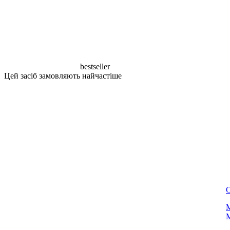
bestseller
Цей засіб замовляють найчастіше
М
M