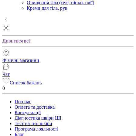
Очищення тіла (гелі, пінки, олії)
Креми для тіла, рук
Дивитися всі
Фізичні магазини
Чат
Список бажань
0
Про нас
Оплата та доставка
Консультації
Діагностика шкіри ШІ
Тест на тип шкіри
Програма лояльності
Блог