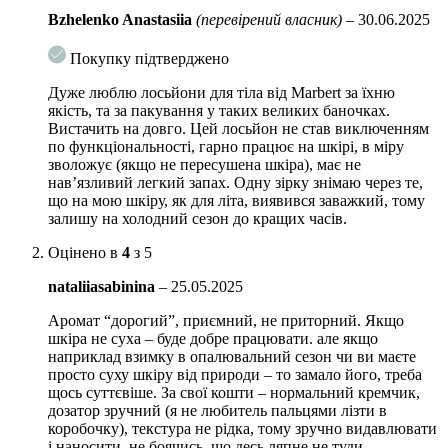
Спосіб застосування:
Легкими, масажними рухами нанесіть лосьйон
Bzhelenko Anastasiia
(перевірений власник)
–
30.06.2025
на попередньо очищену шкіру до повного вбирання.
Покупку підтверджено
Обʼєм: 400 мл
Дуже люблю лосьйони для тіла від Marbert за їхню
якість, та за пакування у таких великих баночках.
Вистачить на довго. Цей лосьйон не став виключенням
по функціональності, гарно працює на шкірі, в міру
зволожує (якщо не пересушена шкіра), має не
нав’язливий легкий запах. Одну зірку знімаю через те,
що на мою шкіру, як для літа, виявився заважкий, тому
залишу на холодний сезон до кращих часів.
Оцінено в
4
з 5
nataliiasabinina
–
25.05.2025
Аромат “дорогий”, приємний, не приторний. Якщо
шкіра не суха – буде добре працювати. але якщо
наприклад взимку в опалювальний сезон чи ви маєте
просто суху шкіру від природи – то замало його, треба
щось суттєвіше. За свої кошти – нормальний кремчик,
дозатор зручний (я не любитель пальцями лізти в
коробочку), текстура не рідка, тому зручно видавлювати
і наносити, не боячись, що десь ляпне не туди