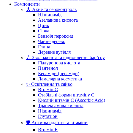
Компоненти
🎯 Акне та себоконтроль
Ніацинамід
Азелаїнова кислота
Цинк
Сірка
Бензоїл пероксид
Чайне дерево
Глина
Деревне вугілля
💧 Зволоження та відновлення бар’єру
Гіалуронова кислота
Пантенол
Кераміди (цераміди)
Ламелярна косметика
✨ Освітлення та сяйво
Вітамін С
Стабільні форми вітаміну С
Кислий вітамін С (Ascorbic Acid)
Транексамова кислота
Ніацинамід
Глутатіон
🛡️ Антиоксиданти та вітаміни
Вітамін Е