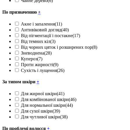
Чайне дерево
(6)
По призначенню
+
Акне і запалення
(11)
Антивіковий догляд
(40)
Від пігментації і постакне
(17)
Від темних кіл
(3)
Від чорних цяток і розширених пор
(8)
Зневоднена
(28)
Купероз
(7)
Проти жирності
(9)
Сухість і лущення
(26)
За типом шкіри
+
Для жирної шкіри
(41)
Для комбінованої шкіри
(46)
Для нормальної шкіри
(44)
Для сухої шкіри
(39)
Для чутливої шкіри
(38)
По проблемі волосся
+