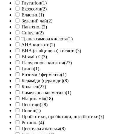
Глутатіон
(1)
Екзосоми
(2)
Еластин
(1)
Зелений чай
(2)
Пантенол
(2)
Спікули
(2)
Транексамова кислота
(1)
AHA кислоти
(2)
BHA (саліцилова) кислота
(3)
Вітамін С
(3)
Гіалуронова кислота
(27)
Глина
(1)
Ензими / ферменти
(1)
Кераміди (цераміди)
(8)
Колаген
(27)
Ламелярна косметика
(1)
Ніацинамід
(18)
Пептиди
(28)
Полин
(1)
Пробіотики, пребіотики, постбіотики
(7)
Ретинол
(4)
Центелла азіатська
(8)