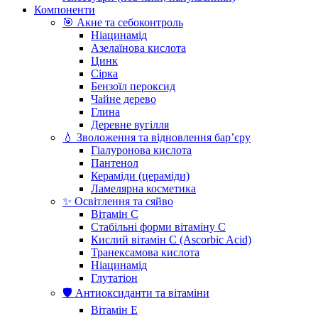
Компоненти
🎯 Акне та себоконтроль
Ніацинамід
Азелаїнова кислота
Цинк
Сірка
Бензоїл пероксид
Чайне дерево
Глина
Деревне вугілля
💧 Зволоження та відновлення бар’єру
Гіалуронова кислота
Пантенол
Кераміди (цераміди)
Ламелярна косметика
✨ Освітлення та сяйво
Вітамін С
Стабільні форми вітаміну С
Кислий вітамін С (Ascorbic Acid)
Транексамова кислота
Ніацинамід
Глутатіон
🛡️ Антиоксиданти та вітаміни
Вітамін Е