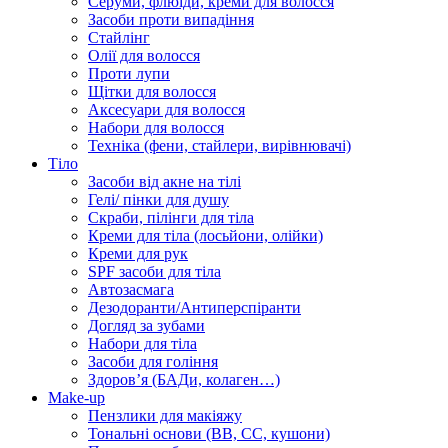
Серуми, флюїди, креми для волосся
Засоби проти випадіння
Стайлінг
Олії для волосся
Проти лупи
Щітки для волосся
Аксесуари для волосся
Набори для волосся
Техніка (фени, стайлери, вирівнювачі)
Тіло
Засоби від акне на тілі
Гелі/ пінки для душу
Скраби, пілінги для тіла
Креми для тіла (лосьйони, олійки)
Креми для рук
SPF засоби для тіла
Автозасмага
Дезодоранти/Антиперспіранти
Догляд за зубами
Набори для тіла
Засоби для гоління
Здоровʼя (БАДи, колаген…)
Make-up
Пензлики для макіяжу
Тональні основи (BB, CC, кушони)