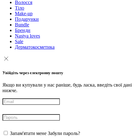
Волосся
Тіло
Make-up
Подарунки
Bundle
Бренди
Nastya loves
Sale
Дерматокосметика
Увійдіть через електронну пошту
Якщо ви купували у нас раніше, будь ласка, введіть свої дані
нижче.
Запам'ятати мене
Забули пароль?