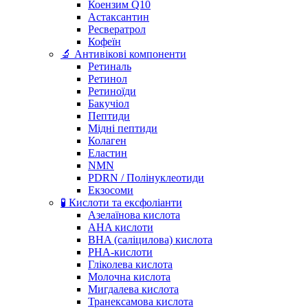
Коензим Q10
Астаксантин
Ресвератрол
Кофеїн
🔬 Антивікові компоненти
Ретиналь
Ретинол
Ретиноїди
Бакучіол
Пептиди
Мідні пептиди
Колаген
Еластин
NMN
PDRN / Полінуклеотиди
Екзосоми
🧪 Кислоти та ексфоліанти
Азелаїнова кислота
AHA кислоти
BHA (саліцилова) кислота
PHA-кислоти
Гліколева кислота
Молочна кислота
Мигдалева кислота
Транексамова кислота