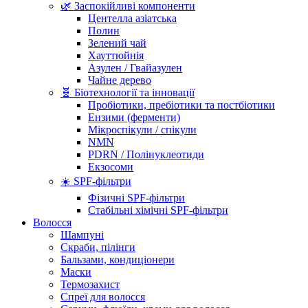
🌿 Заспокійливі компоненти
Центелла азіатська
Полин
Зелений чай
Хауттюйнія
Азулен / Гвайазулен
Чайне дерево
🧬 Біотехнології та інновації
Пробіотики, пребіотики та постбіотики
Ензими (ферменти)
Мікроспікули / спікули
NMN
PDRN / Полінуклеотиди
Екзосоми
☀️ SPF-фільтри
Фізичні SPF-фільтри
Стабільні хімічні SPF-фільтри
Волосся
Шампуні
Скраби, пілінги
Бальзами, кондиціонери
Маски
Термозахист
Спреї для волосся