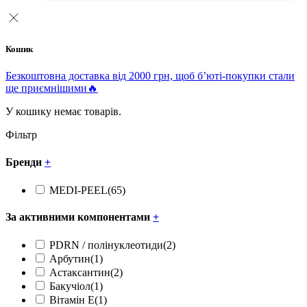
Кошик
Безкоштовна доставка від 2000 грн, щоб б’юті-покупки стали
ще приємнішими🔥
У кошику немає товарів.
Фільтр
Бренди
+
MEDI-PEEL
(65)
За активними компонентами
+
PDRN / полінуклеотиди
(2)
Арбутин
(1)
Астаксантин
(2)
Бакучіол
(1)
Вітамін Е
(1)