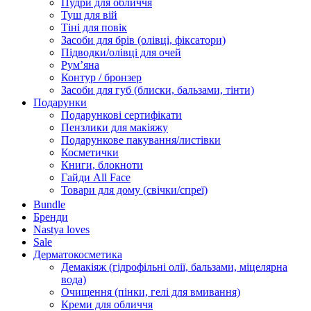
Пудри для обличчя
Туш для вій
Тіні для повік
Засоби для брів (олівці, фіксатори)
Підводки/олівці для очей
Румʼяна
Контур / бронзер
Засоби для губ (блиски, бальзами, тінти)
Подарунки
Подарункові сертифікати
Пензлики для макіяжу
Подарункове пакування/листівки
Косметички
Книги, блокноти
Гайди All Face
Товари для дому (свічки/спреї)
Bundle
Бренди
Nastya loves
Sale
Дерматокосметика
Демакіяж (гідрофільні олії, бальзами, міцелярна
вода)
Очищення (пінки, гелі для вмивання)
Креми для обличчя