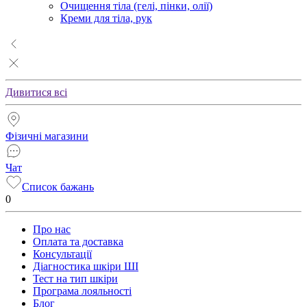
Очищення тіла (гелі, пінки, олії)
Креми для тіла, рук
Дивитися всі
Фізичні магазини
Чат
Список бажань
0
Про нас
Оплата та доставка
Консультації
Діагностика шкіри ШІ
Тест на тип шкіри
Програма лояльності
Блог