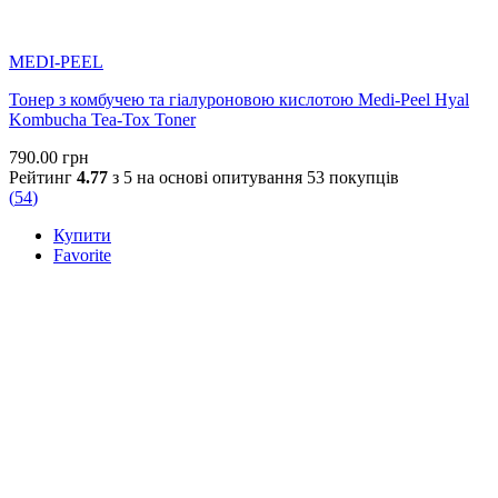
MEDI-PEEL
Тонер з комбучею та гіалуроновою кислотою Medi-Peel Hyal
Kombucha Tea-Tox Toner
790.00
грн
Рейтинг
4.77
з 5 на основі опитування
53
покупців
(
54
)
Купити
Favorite