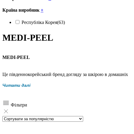
Країна виробник
+
Республіка Корея
(63)
MEDI-PEEL
MEDI-PEEL
Це південнокорейський бренд догляду за шкірою в домашніх
умовах, що поєднує в собі запатентовану дерматологічну
Читати далі
технологію та високоякісні інгредієнти, ретельно відібрані
експертами краси на основі багаторічного ноу-хау корейських
експертів у галузі космецевтики.
Фільтри