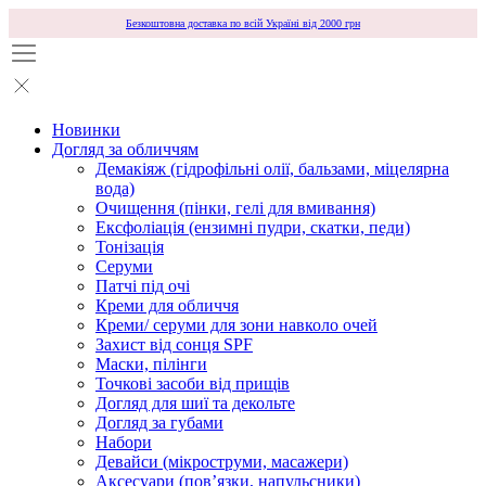
Безкоштовна доставка по всій Україні від 2000 грн
Новинки
Догляд за обличчям
Демакіяж (гідрофільні олії, бальзами, міцелярна
вода)
Очищення (пінки, гелі для вмивання)
Ексфоліація (ензимні пудри, скатки, педи)
Тонізація
Серуми
Патчі під очі
Креми для обличчя
Креми/ серуми для зони навколо очей
Захист від сонця SPF
Маски, пілінги
Точкові засоби від прищів
Догляд для шиї та декольте
Догляд за губами
Набори
Девайси (мікроструми, масажери)
Аксесуари (повʼязки, напульсники)