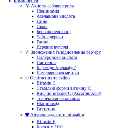
Компоненти
🎯 Акне та себоконтроль
Ніацинамід
Азелаїнова кислота
Цинк
Сірка
Бензоїл пероксид
Чайне дерево
Глина
Деревне вугілля
💧 Зволоження та відновлення бар’єру
Гіалуронова кислота
Пантенол
Кераміди (цераміди)
Ламелярна косметика
✨ Освітлення та сяйво
Вітамін С
Стабільні форми вітаміну С
Кислий вітамін С (Ascorbic Acid)
Транексамова кислота
Ніацинамід
Глутатіон
🛡️ Антиоксиданти та вітаміни
Вітамін Е
Коензим Q10