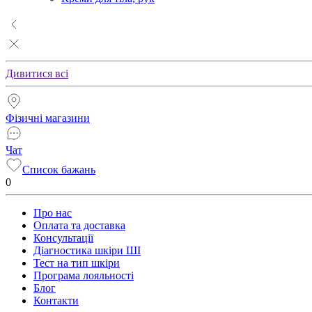
Дивитися всі
Фізичні магазини
Чат
Список бажань
0
Про нас
Оплата та доставка
Консультації
Діагностика шкіри ШІ
Тест на тип шкіри
Програма лояльності
Блог
Контакти