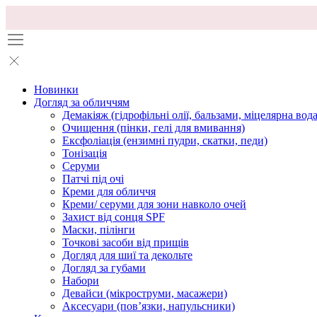
Новинки
Догляд за обличчям
Демакіяж (гідрофільні олії, бальзами, міцелярна вода
Очищення (пінки, гелі для вмивання)
Ексфоліація (ензимні пудри, скатки, педи)
Тонізація
Серуми
Патчі під очі
Креми для обличчя
Креми/ серуми для зони навколо очей
Захист від сонця SPF
Маски, пілінги
Точкові засоби від прищів
Догляд для шиї та декольте
Догляд за губами
Набори
Девайси (мікроструми, масажери)
Аксесуари (повʼязки, напульсники)