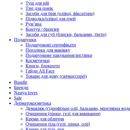
Туш для вій
Тіні для повік
Засоби для брів (олівці, фіксатори)
Підводки/олівці для очей
Румʼяна
Контур / бронзер
Засоби для губ (блиски, бальзами, тінти)
Подарунки
Подарункові сертифікати
Пензлики для макіяжу
Подарункове пакування/листівки
Косметички
Книги, блокноти
Гайди All Face
Товари для дому (свічки/спреї)
Bundle
Бренди
Nastya loves
Sale
Дерматокосметика
Демакіяж (гідрофільні олії, бальзами, міцелярна вода
Очищення (пінки, гелі для вмивання)
Креми для обличчя
Очищення тіла (гелі, пінки, олії)
Креми для тіла, рук