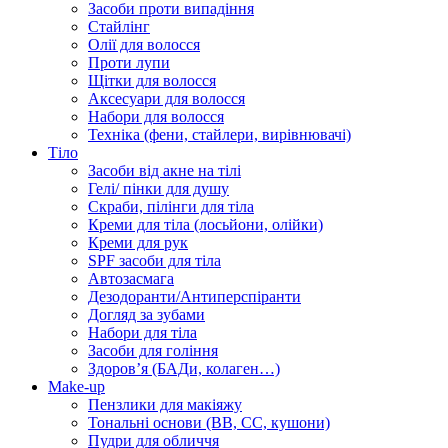
Засоби проти випадіння
Стайлінг
Олії для волосся
Проти лупи
Щітки для волосся
Аксесуари для волосся
Набори для волосся
Техніка (фени, стайлери, вирівнювачі)
Тіло
Засоби від акне на тілі
Гелі/ пінки для душу
Скраби, пілінги для тіла
Креми для тіла (лосьйони, олійки)
Креми для рук
SPF засоби для тіла
Автозасмага
Дезодоранти/Антиперспіранти
Догляд за зубами
Набори для тіла
Засоби для гоління
Здоровʼя (БАДи, колаген…)
Make-up
Пензлики для макіяжу
Тональні основи (BB, CC, кушони)
Пудри для обличчя