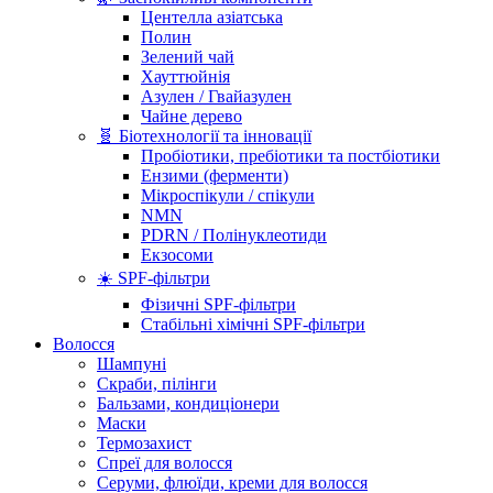
Центелла азіатська
Полин
Зелений чай
Хауттюйнія
Азулен / Гвайазулен
Чайне дерево
🧬 Біотехнології та інновації
Пробіотики, пребіотики та постбіотики
Ензими (ферменти)
Мікроспікули / спікули
NMN
PDRN / Полінуклеотиди
Екзосоми
☀️ SPF-фільтри
Фізичні SPF-фільтри
Стабільні хімічні SPF-фільтри
Волосся
Шампуні
Скраби, пілінги
Бальзами, кондиціонери
Маски
Термозахист
Спреї для волосся
Серуми, флюїди, креми для волосся