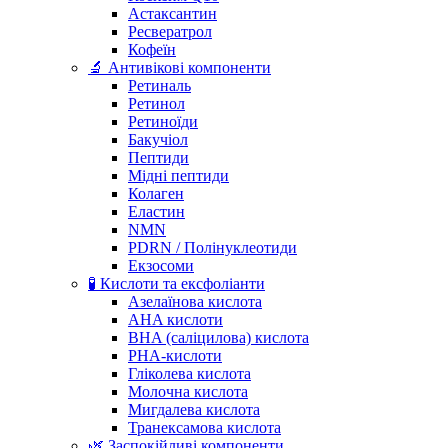
Астаксантин
Ресвератрол
Кофеїн
🔬 Антивікові компоненти
Ретиналь
Ретинол
Ретиноїди
Бакучіол
Пептиди
Мідні пептиди
Колаген
Еластин
NMN
PDRN / Полінуклеотиди
Екзосоми
🧪 Кислоти та ексфоліанти
Азелаїнова кислота
AHA кислоти
BHA (саліцилова) кислота
PHA-кислоти
Гліколева кислота
Молочна кислота
Мигдалева кислота
Транексамова кислота
🌿 Заспокійливі компоненти