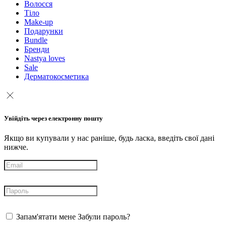
Волосся
Тіло
Make-up
Подарунки
Bundle
Бренди
Nastya loves
Sale
Дерматокосметика
Увійдіть через електронну пошту
Якщо ви купували у нас раніше, будь ласка, введіть свої дані
нижче.
Запам'ятати мене
Забули пароль?