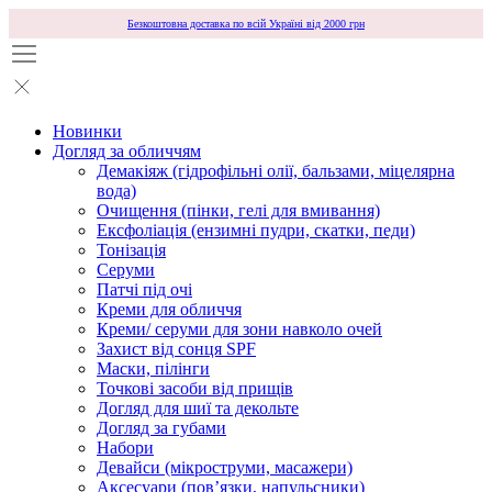
Безкоштовна доставка по всій Україні від 2000 грн
Новинки
Догляд за обличчям
Демакіяж (гідрофільні олії, бальзами, міцелярна
вода)
Очищення (пінки, гелі для вмивання)
Ексфоліація (ензимні пудри, скатки, педи)
Тонізація
Серуми
Патчі під очі
Креми для обличчя
Креми/ серуми для зони навколо очей
Захист від сонця SPF
Маски, пілінги
Точкові засоби від прищів
Догляд для шиї та декольте
Догляд за губами
Набори
Девайси (мікроструми, масажери)
Аксесуари (повʼязки, напульсники)