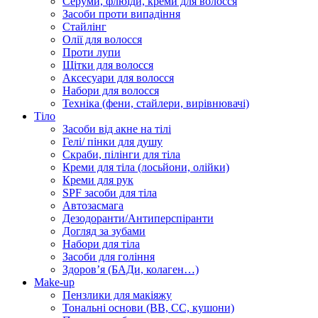
Серуми, флюїди, креми для волосся
Засоби проти випадіння
Стайлінг
Олії для волосся
Проти лупи
Щітки для волосся
Аксесуари для волосся
Набори для волосся
Техніка (фени, стайлери, вирівнювачі)
Тіло
Засоби від акне на тілі
Гелі/ пінки для душу
Скраби, пілінги для тіла
Креми для тіла (лосьйони, олійки)
Креми для рук
SPF засоби для тіла
Автозасмага
Дезодоранти/Антиперспіранти
Догляд за зубами
Набори для тіла
Засоби для гоління
Здоровʼя (БАДи, колаген…)
Make-up
Пензлики для макіяжу
Тональні основи (BB, CC, кушони)