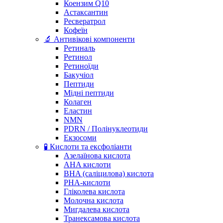
Коензим Q10
Астаксантин
Ресвератрол
Кофеїн
🔬 Антивікові компоненти
Ретиналь
Ретинол
Ретиноїди
Бакучіол
Пептиди
Мідні пептиди
Колаген
Еластин
NMN
PDRN / Полінуклеотиди
Екзосоми
🧪 Кислоти та ексфоліанти
Азелаїнова кислота
AHA кислоти
BHA (саліцилова) кислота
PHA-кислоти
Гліколева кислота
Молочна кислота
Мигдалева кислота
Транексамова кислота