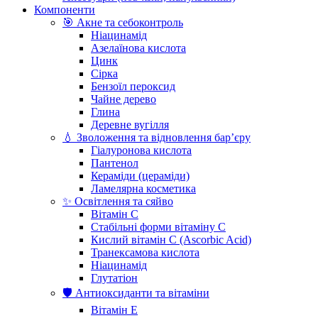
Компоненти
🎯 Акне та себоконтроль
Ніацинамід
Азелаїнова кислота
Цинк
Сірка
Бензоїл пероксид
Чайне дерево
Глина
Деревне вугілля
💧 Зволоження та відновлення бар’єру
Гіалуронова кислота
Пантенол
Кераміди (цераміди)
Ламелярна косметика
✨ Освітлення та сяйво
Вітамін С
Стабільні форми вітаміну С
Кислий вітамін С (Ascorbic Acid)
Транексамова кислота
Ніацинамід
Глутатіон
🛡️ Антиоксиданти та вітаміни
Вітамін Е