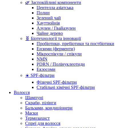
🌿 Заспокійливі компоненти
Центелла азіатська
Полин
Зелений чай
Хауттюйнія
Азулен / Гвайазулен
Чайне дерево
🧬 Біотехнології та інновації
Пробіотики, пребіотики та постбіотики
Ензими (ферменти)
Мікроспікули / спікули
NMN
PDRN / Полінуклеотиди
Екзосоми
☀️ SPF-фільтри
Фізичні SPF-фільтри
Стабільні хімічні SPF-фільтри
Волосся
Шампуні
Скраби, пілінги
Бальзами, кондиціонери
Маски
Термозахист
Спреї для волосся