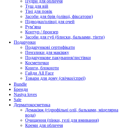
Пудри для обличчя
Туш для вій
Тіні для повік
Засоби для брів (олівці, фіксатори)
Підводки/олівці для очей
Румʼяна
Контур / бронзер
Засоби для губ (блиски, бальзами, тінти)
Подарунки
Подарункові сертифікати
Пензлики для макіяжу
Подарункове пакування/листівки
Косметички
Книги, блокноти
Гайди All Face
Товари для дому (свічки/спреї)
Bundle
Бренди
Nastya loves
Sale
Дерматокосметика
Демакіяж (гідрофільні олії, бальзами, міцелярна
вода)
Очищення (пінки, гелі для вмивання)
Креми для обличчя