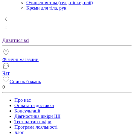
Очищення тіла (гелі, пінки, олії)
Креми для тіла, рук
Дивитися всі
Фізичні магазини
Чат
Список бажань
0
Про нас
Оплата та доставка
Консультації
Діагностика шкіри ШІ
Тест на тип шкіри
Програма лояльності
Блог