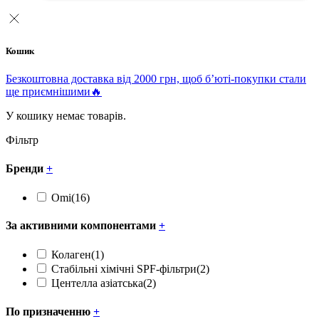
Кошик
Безкоштовна доставка від 2000 грн, щоб б’юті-покупки стали
ще приємнішими🔥
У кошику немає товарів.
Фільтр
Бренди
+
Omi
(16)
За активними компонентами
+
Колаген
(1)
Стабільні хімічні SPF-фільтри
(2)
Центелла азіатська
(2)
По призначенню
+