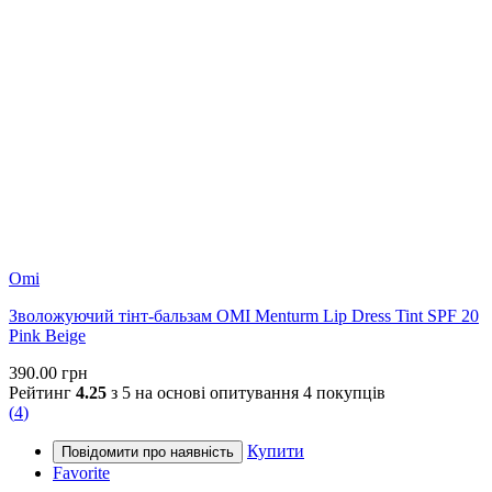
Omi
Зволожуючий тінт-бальзам OMI Menturm Lip Dress Tint SPF 20
Pink Beige
390.00
грн
Рейтинг
4.25
з 5 на основі опитування
4
покупців
(
4
)
Купити
Favorite