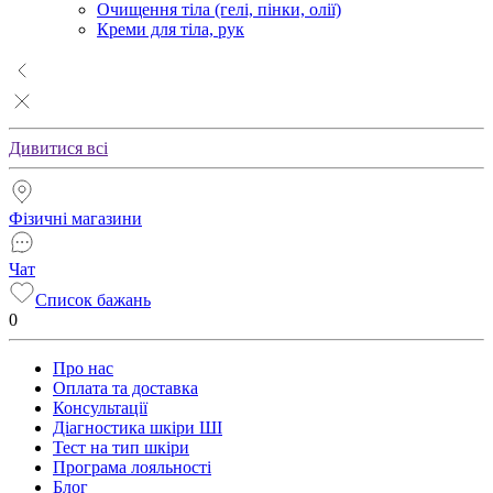
Очищення тіла (гелі, пінки, олії)
Креми для тіла, рук
Дивитися всі
Фізичні магазини
Чат
Список бажань
0
Про нас
Оплата та доставка
Консультації
Діагностика шкіри ШІ
Тест на тип шкіри
Програма лояльності
Блог