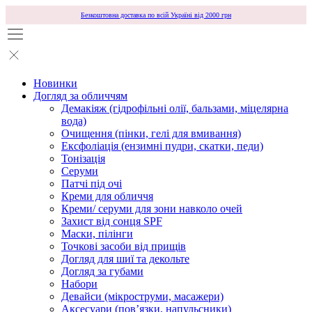
Безкоштовна доставка по всій Україні від 2000 грн
Новинки
Догляд за обличчям
Демакіяж (гідрофільні олії, бальзами, міцелярна
вода)
Очищення (пінки, гелі для вмивання)
Ексфоліація (ензимні пудри, скатки, педи)
Тонізація
Серуми
Патчі під очі
Креми для обличчя
Креми/ серуми для зони навколо очей
Захист від сонця SPF
Маски, пілінги
Точкові засоби від прищів
Догляд для шиї та декольте
Догляд за губами
Набори
Девайси (мікроструми, масажери)
Аксесуари (повʼязки, напульсники)