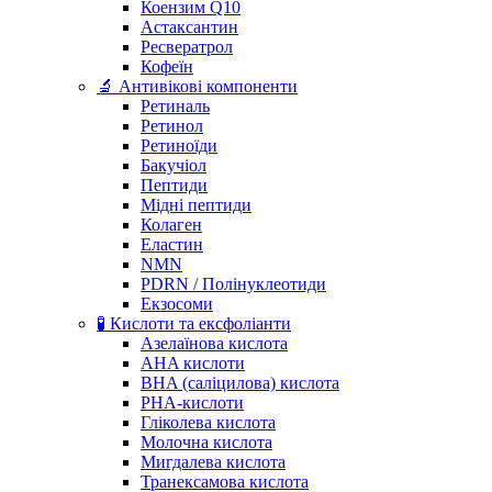
Коензим Q10
Астаксантин
Ресвератрол
Кофеїн
🔬 Антивікові компоненти
Ретиналь
Ретинол
Ретиноїди
Бакучіол
Пептиди
Мідні пептиди
Колаген
Еластин
NMN
PDRN / Полінуклеотиди
Екзосоми
🧪 Кислоти та ексфоліанти
Азелаїнова кислота
AHA кислоти
BHA (саліцилова) кислота
PHA-кислоти
Гліколева кислота
Молочна кислота
Мигдалева кислота
Транексамова кислота