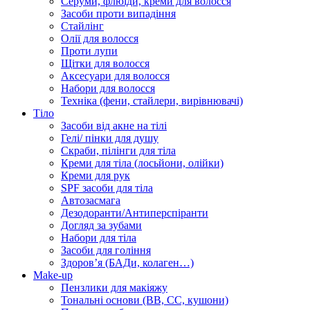
Серуми, флюїди, креми для волосся
Засоби проти випадіння
Стайлінг
Олії для волосся
Проти лупи
Щітки для волосся
Аксесуари для волосся
Набори для волосся
Техніка (фени, стайлери, вирівнювачі)
Тіло
Засоби від акне на тілі
Гелі/ пінки для душу
Скраби, пілінги для тіла
Креми для тіла (лосьйони, олійки)
Креми для рук
SPF засоби для тіла
Автозасмага
Дезодоранти/Антиперспіранти
Догляд за зубами
Набори для тіла
Засоби для гоління
Здоровʼя (БАДи, колаген…)
Make-up
Пензлики для макіяжу
Тональні основи (BB, CC, кушони)