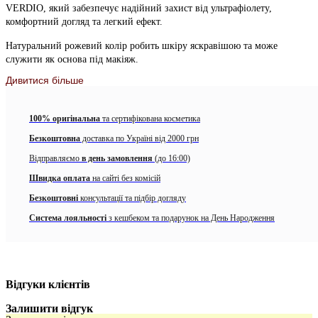
VERDIO, який забезпечує надійний захист від ультрафіолету,
комфортний догляд та легкий ефект.
Натуральний рожевий колір робить шкіру яскравішою та може
служити як основа під макіяж.
Дивитися більше
UV-фільтри : Zinc Oxide, Octinoxate, Titanium Dioxide & Uvinul A
Plus.
100% оригінальна
та сертифікована косметика
・Трояндовий колір пригнічує темні ділянки шкіри
Безкоштовна
доставка по Україні від 2000 грн
・Дрібні перлинні пудри покривають тьмяність і нерівності шкіри
Відправляємо
в день замовлення
(до 16:00)
Особливості продукту:
Швидка оплата
на сайті без комісій
• Потужний захист шкіри від ультрафіолету. Зберігає шкіру вологою
Безкоштовні
консультації та підбір догляду
та забезпечує легкий ефект макіяжу
Система лояльності
з кешбеком та подарунок на День Народження
• Не містить ароматизаторів, барвників, мінеральних олій,
консервантів та спирт
•
Містить 5 рослинних екстрактів
: екстракт листя Центалі Азіатської
(CICA), екстракт Перлової крупи, екстракт Морінги, екстракт
Відгуки клієнтів
Щитівок, екстракт Leontopodium Alpinum
Залишити відгук