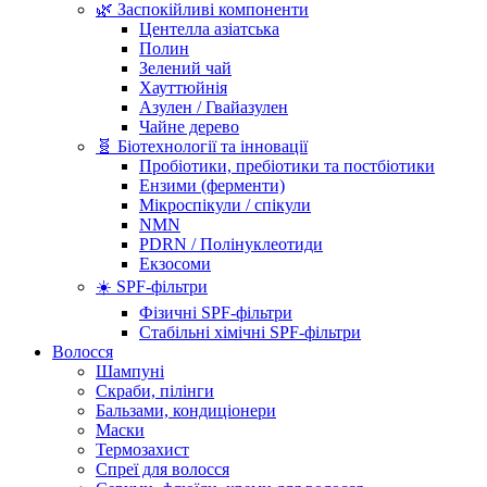
🌿 Заспокійливі компоненти
Центелла азіатська
Полин
Зелений чай
Хауттюйнія
Азулен / Гвайазулен
Чайне дерево
🧬 Біотехнології та інновації
Пробіотики, пребіотики та постбіотики
Ензими (ферменти)
Мікроспікули / спікули
NMN
PDRN / Полінуклеотиди
Екзосоми
☀️ SPF-фільтри
Фізичні SPF-фільтри
Стабільні хімічні SPF-фільтри
Волосся
Шампуні
Скраби, пілінги
Бальзами, кондиціонери
Маски
Термозахист
Спреї для волосся