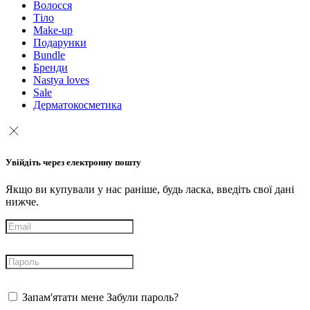
Волосся
Тіло
Make-up
Подарунки
Bundle
Бренди
Nastya loves
Sale
Дерматокосметика
Увійдіть через електронну пошту
Якщо ви купували у нас раніше, будь ласка, введіть свої дані
нижче.
Запам'ятати мене
Забули пароль?