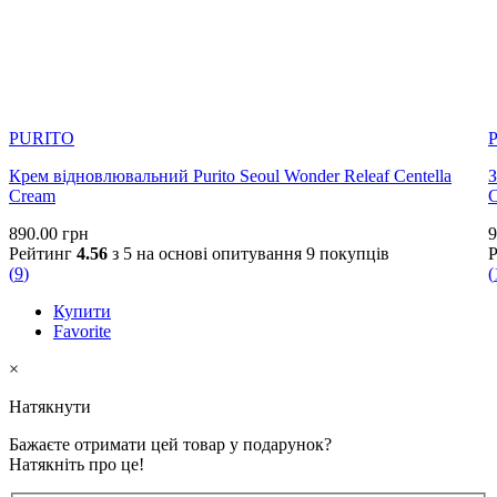
PURITO
Крем відновлювальний Purito Seoul Wonder Releaf Centella
З
Cream
890.00
грн
9
Рейтинг
4.56
з 5 на основі опитування
9
покупців
(
9
)
(
Купити
Favorite
×
Натякнути
Бажаєте отримати цей товар у подарунок?
Натякніть про це!