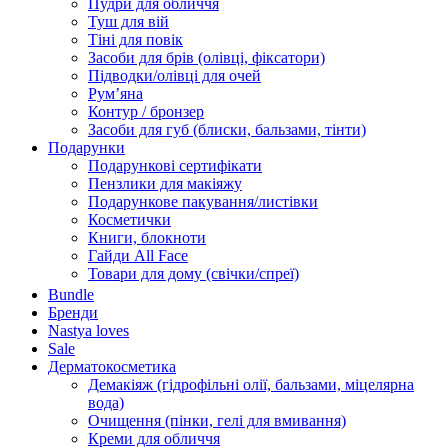
Пудри для обличчя
Туш для вій
Тіні для повік
Засоби для брів (олівці, фіксатори)
Підводки/олівці для очей
Румʼяна
Контур / бронзер
Засоби для губ (блиски, бальзами, тінти)
Подарунки
Подарункові сертифікати
Пензлики для макіяжу
Подарункове пакування/листівки
Косметички
Книги, блокноти
Гайди All Face
Товари для дому (свічки/спреї)
Bundle
Бренди
Nastya loves
Sale
Дерматокосметика
Демакіяж (гідрофільні олії, бальзами, міцелярна
вода)
Очищення (пінки, гелі для вмивання)
Креми для обличчя