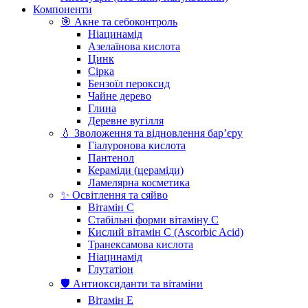
Компоненти
🎯 Акне та себоконтроль
Ніацинамід
Азелаїнова кислота
Цинк
Сірка
Бензоїл пероксид
Чайне дерево
Глина
Деревне вугілля
💧 Зволоження та відновлення бар’єру
Гіалуронова кислота
Пантенол
Кераміди (цераміди)
Ламелярна косметика
✨ Освітлення та сяйво
Вітамін С
Стабільні форми вітаміну С
Кислий вітамін С (Ascorbic Acid)
Транексамова кислота
Ніацинамід
Глутатіон
🛡️ Антиоксиданти та вітаміни
Вітамін Е