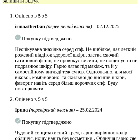
Залишити відгук
• Захищає від УФ променів навіть при контакті з водою та появі поту
• Структура есенції лягає легким невідчутним шаром, швидко
Оцінено в
5
з 5
вбирається та зволожує на клітинному рівні тривалий час
irina.stherban
(перевірений власник)
–
02.12.2025
• Легко змивається: використовуйте пінку, мило або гель для душу,
щоб видалити залишки засобу зі шкіри
Покупку підтверджено
• При щоденному використанні значно запобігає появі зморшок
Неочікувана знахідка серед спф. Не вибілює, дає легкий
рожевий віддіток здорової шкіри, злегка сяючий
• Підходить як основа під макіяж
сатиновий фініш, не провокує висипи, не пощипує та не
подразнює шкіру. Гарно лягає під макіяж, та й у
Рекомендації щодо використання:
Візьміть потрібну кількість в
самостійному вигляді теж супер. Однозначно, для моєї
руки, а потім рівномірно нанесіть на шкіру.тЩоб зберегти ефект,
вікової, комбіновоної та схильної до висипів шкіри,
наносите кожні 2-3 години повторно. Також повторно наносьте після
фаворит навіть серед більш дорожчих спф. Буду
водних процедур.
повторювати.
Обʼєм:
50 мл
Оцінено в
5
з 5
Ірина
(перевірений власник)
–
25.02.2024
Покупку підтверджено
Чудовий сонцезахисний крем, гарно вирівнює колір
обличчя, ношу навіть без косметики . Обличчя гарно сяє