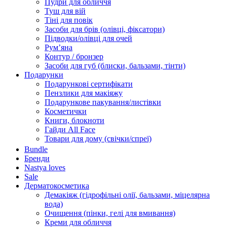
Пудри для обличчя
Туш для вій
Тіні для повік
Засоби для брів (олівці, фіксатори)
Підводки/олівці для очей
Румʼяна
Контур / бронзер
Засоби для губ (блиски, бальзами, тінти)
Подарунки
Подарункові сертифікати
Пензлики для макіяжу
Подарункове пакування/листівки
Косметички
Книги, блокноти
Гайди All Face
Товари для дому (свічки/спреї)
Bundle
Бренди
Nastya loves
Sale
Дерматокосметика
Демакіяж (гідрофільні олії, бальзами, міцелярна
вода)
Очищення (пінки, гелі для вмивання)
Креми для обличчя