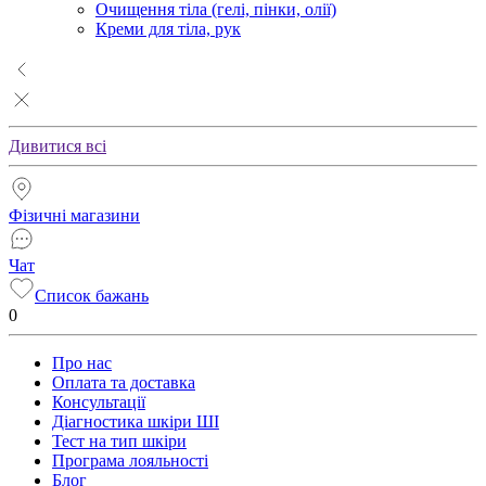
Очищення тіла (гелі, пінки, олії)
Креми для тіла, рук
Дивитися всі
Фізичні магазини
Чат
Список бажань
0
Про нас
Оплата та доставка
Консультації
Діагностика шкіри ШІ
Тест на тип шкіри
Програма лояльності
Блог