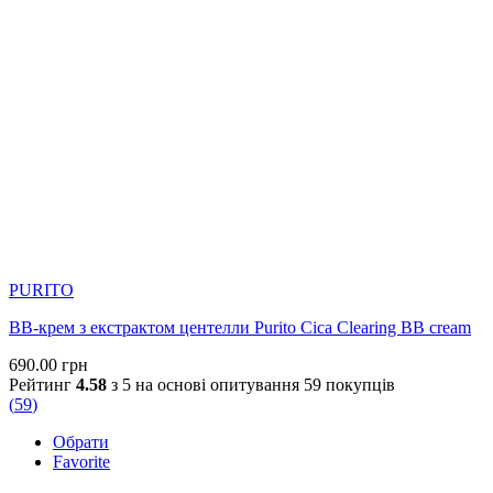
PURITO
BB-крем з екстрактом центелли Purito Cica Clearing BB cream
690.00
грн
Рейтинг
4.58
з 5 на основі опитування
59
покупців
(
59
)
Обрати
Favorite