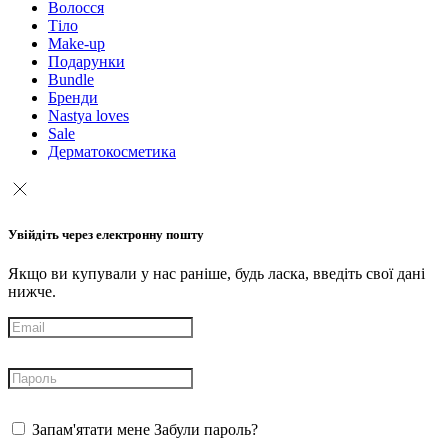
Волосся
Тіло
Make-up
Подарунки
Bundle
Бренди
Nastya loves
Sale
Дерматокосметика
Увійдіть через електронну пошту
Якщо ви купували у нас раніше, будь ласка, введіть свої дані
нижче.
Запам'ятати мене
Забули пароль?