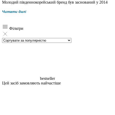
Молодий південнокорейський бренд був заснований у 2014
році та швидко завоював популярність завдяки виробництву
Читати далі
еко-косметики. Вся продукція бренду PURITO має у складі
максимальну кількість натуральних компонентів, що не
містить консервантів, SLS, барвників та ароматизаторів і що
Фільтри
немало важливо, не тестується на тваринах.
bestseller
Цей засіб замовляють найчастіше