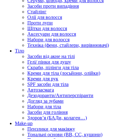
Серуми, флюїди, креми для волосся
Засоби проти випадіння
Стайлінг
Олії для волосся
Проти лупи
Щітки для волосся
Аксесуари для волосся
Набори для волосся
Техніка (фени, стайлери, вирівнювачі)
Тіло
Засоби від акне на тілі
Гелі/ пінки для душу
Скраби, пілінги для тіла
Креми для тіла (лосьйони, олійки)
Креми для рук
SPF засоби для тіла
Автозасмага
Дезодоранти/Антиперспіранти
Догляд за зубами
Набори для тіла
Засоби для гоління
Здоровʼя (БАДи, колаген…)
Make-up
Пензлики для макіяжу
Тональні основи (BB, CC, кушони)