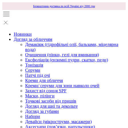
Безкоштовна доставка по всій Україні від 2000 грн
Новинки
Догляд за обличчям
Демакіяж (гідрофільні олії, бальзами, міцелярна
вода)
Очищення (пінки, гелі для вмивання)
Ексфоліація (ензимні пудри, скатки, педи)
Тонізація
Серуми
Патчі під очі
Креми для обличчя
Креми/ серуми для зони навколо очей
Захист від сонця SPF
Маски, пілінги
Точкові засоби від прищів
Догляд для шиї та декольте
Догляд за губами
Набори
Девайси (мікроструми, масажери)
Аксесуари (повʼязки, напульсники)