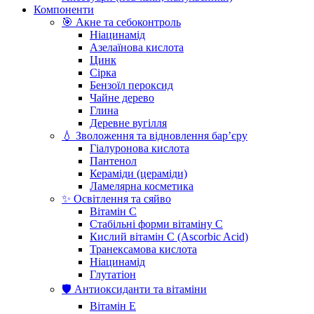
Компоненти
🎯 Акне та себоконтроль
Ніацинамід
Азелаїнова кислота
Цинк
Сірка
Бензоїл пероксид
Чайне дерево
Глина
Деревне вугілля
💧 Зволоження та відновлення бар’єру
Гіалуронова кислота
Пантенол
Кераміди (цераміди)
Ламелярна косметика
✨ Освітлення та сяйво
Вітамін С
Стабільні форми вітаміну С
Кислий вітамін С (Ascorbic Acid)
Транексамова кислота
Ніацинамід
Глутатіон
🛡️ Антиоксиданти та вітаміни
Вітамін Е