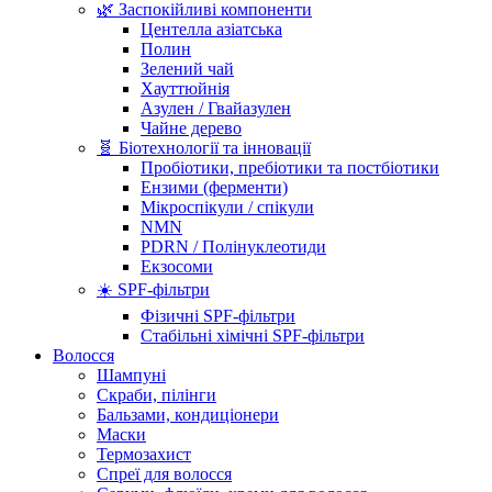
🌿 Заспокійливі компоненти
Центелла азіатська
Полин
Зелений чай
Хауттюйнія
Азулен / Гвайазулен
Чайне дерево
🧬 Біотехнології та інновації
Пробіотики, пребіотики та постбіотики
Ензими (ферменти)
Мікроспікули / спікули
NMN
PDRN / Полінуклеотиди
Екзосоми
☀️ SPF-фільтри
Фізичні SPF-фільтри
Стабільні хімічні SPF-фільтри
Волосся
Шампуні
Скраби, пілінги
Бальзами, кондиціонери
Маски
Термозахист
Спреї для волосся