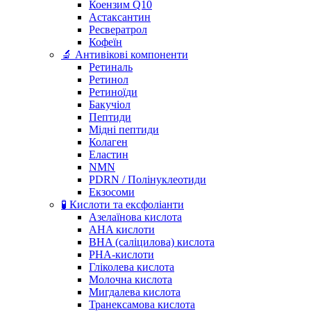
Коензим Q10
Астаксантин
Ресвератрол
Кофеїн
🔬 Антивікові компоненти
Ретиналь
Ретинол
Ретиноїди
Бакучіол
Пептиди
Мідні пептиди
Колаген
Еластин
NMN
PDRN / Полінуклеотиди
Екзосоми
🧪 Кислоти та ексфоліанти
Азелаїнова кислота
AHA кислоти
BHA (саліцилова) кислота
PHA-кислоти
Гліколева кислота
Молочна кислота
Мигдалева кислота
Транексамова кислота