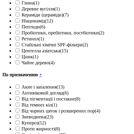
Глина
(1)
Деревне вугілля
(1)
Кераміди (цераміди)
(7)
Ніацинамід
(12)
Пептиди
(6)
Пробіотики, пребіотики, постбіотики
(2)
Ретинол
(1)
Стабільні хімічні SPF-фільтри
(2)
Центелла азіатська
(15)
Цинк
(1)
Чайне дерево
(4)
По призначенню
+
Акне і запалення
(13)
Антивіковий догляд
(6)
Від пігментації і постакне
(8)
Від темних кіл
(1)
Від чорних цяток і розширених пор
(4)
Зневоднена
(23)
Купероз
(12)
Проти жирності
(8)