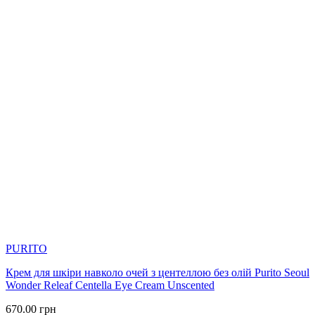
PURITO
Крем для шкіри навколо очей з центеллою без олій Purito Seoul
Wonder Releaf Centella Eye Cream Unscented
670.00
грн