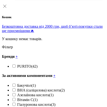
Кошик
Безкоштовна доставка від 2000 грн, щоб б’юті-покупки стали
ще приємнішими🔥
У кошику немає товарів.
Фільтр
Бренди
+
PURITO
(42)
За активними компонентами
+
Бакучіол
(1)
BHA (саліцилова) кислота
(2)
Азелаїнова кислота
(1)
Вітамін С
(1)
Гіалуронова кислота
(3)