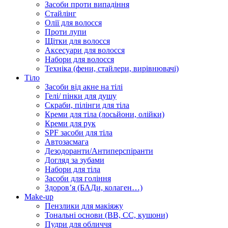
Засоби проти випадіння
Стайлінг
Олії для волосся
Проти лупи
Щітки для волосся
Аксесуари для волосся
Набори для волосся
Техніка (фени, стайлери, вирівнювачі)
Тіло
Засоби від акне на тілі
Гелі/ пінки для душу
Скраби, пілінги для тіла
Креми для тіла (лосьйони, олійки)
Креми для рук
SPF засоби для тіла
Автозасмага
Дезодоранти/Антиперспіранти
Догляд за зубами
Набори для тіла
Засоби для гоління
Здоровʼя (БАДи, колаген…)
Make-up
Пензлики для макіяжу
Тональні основи (BB, CC, кушони)
Пудри для обличчя