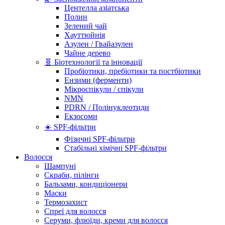
Центелла азіатська
Полин
Зелений чай
Хауттюйнія
Азулен / Гвайазулен
Чайне дерево
🧬 Біотехнології та інновації
Пробіотики, пребіотики та постбіотики
Ензими (ферменти)
Мікроспікули / спікули
NMN
PDRN / Полінуклеотиди
Екзосоми
☀️ SPF-фільтри
Фізичні SPF-фільтри
Стабільні хімічні SPF-фільтри
Волосся
Шампуні
Скраби, пілінги
Бальзами, кондиціонери
Маски
Термозахист
Спреї для волосся
Серуми, флюїди, креми для волосся