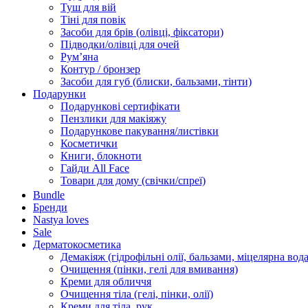
Туш для вій
Тіні для повік
Засоби для брів (олівці, фіксатори)
Підводки/олівці для очей
Румʼяна
Контур / бронзер
Засоби для губ (блиски, бальзами, тінти)
Подарунки
Подарункові сертифікати
Пензлики для макіяжу
Подарункове пакування/листівки
Косметички
Книги, блокноти
Гайди All Face
Товари для дому (свічки/спреї)
Bundle
Бренди
Nastya loves
Sale
Дерматокосметика
Демакіяж (гідрофільні олії, бальзами, міцелярна вода
Очищення (пінки, гелі для вмивання)
Креми для обличчя
Очищення тіла (гелі, пінки, олії)
Креми для тіла, рук