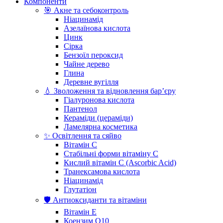
Компоненти
🎯 Акне та себоконтроль
Ніацинамід
Азелаїнова кислота
Цинк
Сірка
Бензоїл пероксид
Чайне дерево
Глина
Деревне вугілля
💧 Зволоження та відновлення бар’єру
Гіалуронова кислота
Пантенол
Кераміди (цераміди)
Ламелярна косметика
✨ Освітлення та сяйво
Вітамін С
Стабільні форми вітаміну С
Кислий вітамін С (Ascorbic Acid)
Транексамова кислота
Ніацинамід
Глутатіон
🛡️ Антиоксиданти та вітаміни
Вітамін Е
Коензим Q10