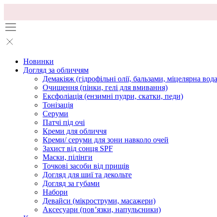
Новинки
Догляд за обличчям
Демакіяж (гідрофільні олії, бальзами, міцелярна вода
Очищення (пінки, гелі для вмивання)
Ексфоліація (ензимні пудри, скатки, педи)
Тонізація
Серуми
Патчі під очі
Креми для обличчя
Креми/ серуми для зони навколо очей
Захист від сонця SPF
Маски, пілінги
Точкові засоби від прищів
Догляд для шиї та декольте
Догляд за губами
Набори
Девайси (мікроструми, масажери)
Аксесуари (повʼязки, напульсники)