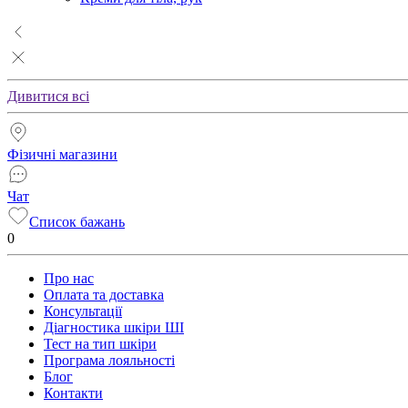
Дивитися всі
Фізичні магазини
Чат
Список бажань
0
Про нас
Оплата та доставка
Консультації
Діагностика шкіри ШІ
Тест на тип шкіри
Програма лояльності
Блог
Контакти