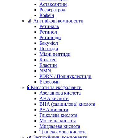
Астаксантин
Ресвератрол
Кофеїн
🔬 Антивікові компоненти
Ретиналь
Ретинол
Ретиноїди
Бакучіол
Пептиди
Мідні пептиди
Колаген
Еластин
NMN
PDRN / Полінуклеотиди
Екзосоми
🧪 Кислоти та ексфоліанти
Азелаїнова кислота
AHA кислоти
BHA (саліцилова) кислота
PHA-кислоти
Гліколева кислота
Молочна кислота
Мигдалева кислота
Транексамова кислота
🌿 Заспокійливі компоненти