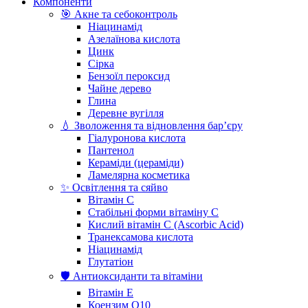
Компоненти
🎯 Акне та себоконтроль
Ніацинамід
Азелаїнова кислота
Цинк
Сірка
Бензоїл пероксид
Чайне дерево
Глина
Деревне вугілля
💧 Зволоження та відновлення бар’єру
Гіалуронова кислота
Пантенол
Кераміди (цераміди)
Ламелярна косметика
✨ Освітлення та сяйво
Вітамін С
Стабільні форми вітаміну С
Кислий вітамін С (Ascorbic Acid)
Транексамова кислота
Ніацинамід
Глутатіон
🛡️ Антиоксиданти та вітаміни
Вітамін Е
Коензим Q10