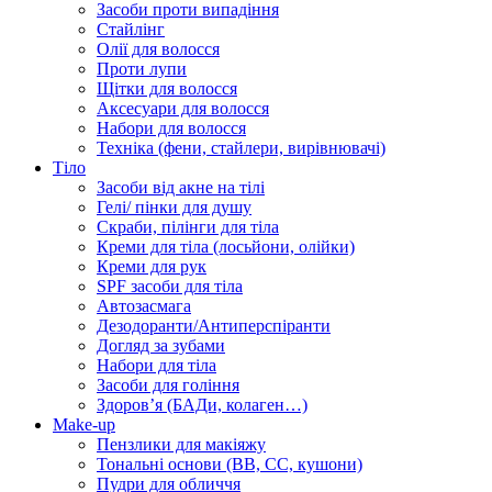
Засоби проти випадіння
Стайлінг
Олії для волосся
Проти лупи
Щітки для волосся
Аксесуари для волосся
Набори для волосся
Техніка (фени, стайлери, вирівнювачі)
Тіло
Засоби від акне на тілі
Гелі/ пінки для душу
Скраби, пілінги для тіла
Креми для тіла (лосьйони, олійки)
Креми для рук
SPF засоби для тіла
Автозасмага
Дезодоранти/Антиперспіранти
Догляд за зубами
Набори для тіла
Засоби для гоління
Здоровʼя (БАДи, колаген…)
Make-up
Пензлики для макіяжу
Тональні основи (BB, CC, кушони)
Пудри для обличчя