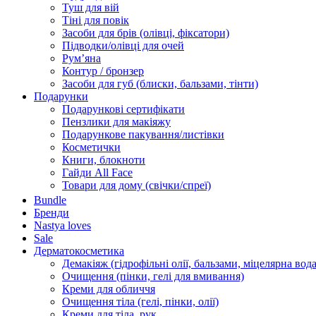
Туш для вій
Тіні для повік
Засоби для брів (олівці, фіксатори)
Підводки/олівці для очей
Румʼяна
Контур / бронзер
Засоби для губ (блиски, бальзами, тінти)
Подарунки
Подарункові сертифікати
Пензлики для макіяжу
Подарункове пакування/листівки
Косметички
Книги, блокноти
Гайди All Face
Товари для дому (свічки/спреї)
Bundle
Бренди
Nastya loves
Sale
Дерматокосметика
Демакіяж (гідрофільні олії, бальзами, міцелярна вода
Очищення (пінки, гелі для вмивання)
Креми для обличчя
Очищення тіла (гелі, пінки, олії)
Креми для тіла, рук