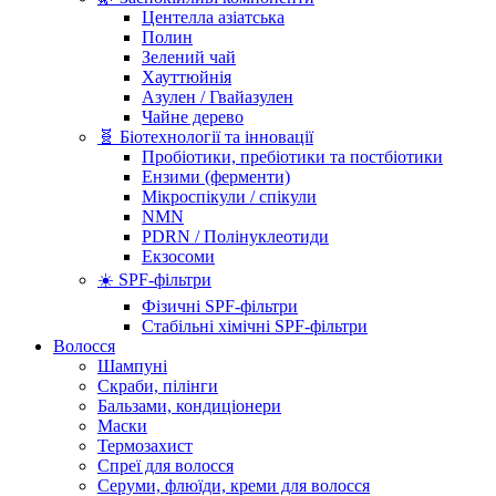
Центелла азіатська
Полин
Зелений чай
Хауттюйнія
Азулен / Гвайазулен
Чайне дерево
🧬 Біотехнології та інновації
Пробіотики, пребіотики та постбіотики
Ензими (ферменти)
Мікроспікули / спікули
NMN
PDRN / Полінуклеотиди
Екзосоми
☀️ SPF-фільтри
Фізичні SPF-фільтри
Стабільні хімічні SPF-фільтри
Волосся
Шампуні
Скраби, пілінги
Бальзами, кондиціонери
Маски
Термозахист
Спреї для волосся
Серуми, флюїди, креми для волосся