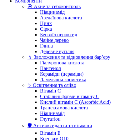
Компоненти
🎯 Акне та себоконтроль
Ніацинамід
Азелаїнова кислота
Цинк
Сірка
Бензоїл пероксид
Чайне дерево
Глина
Деревне вугілля
💧 Зволоження та відновлення бар’єру
Гіалуронова кислота
Пантенол
Кераміди (цераміди)
Ламелярна косметика
✨ Освітлення та сяйво
Вітамін С
Стабільні форми вітаміну С
Кислий вітамін С (Ascorbic Acid)
Транексамова кислота
Ніацинамід
Глутатіон
🛡️ Антиоксиданти та вітаміни
Вітамін Е
Коензим Q10