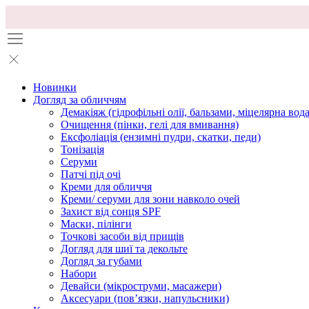
Новинки
Догляд за обличчям
Демакіяж (гідрофільні олії, бальзами, міцелярна вода
Очищення (пінки, гелі для вмивання)
Ексфоліація (ензимні пудри, скатки, педи)
Тонізація
Серуми
Патчі під очі
Креми для обличчя
Креми/ серуми для зони навколо очей
Захист від сонця SPF
Маски, пілінги
Точкові засоби від прищів
Догляд для шиї та декольте
Догляд за губами
Набори
Девайси (мікроструми, масажери)
Аксесуари (повʼязки, напульсники)