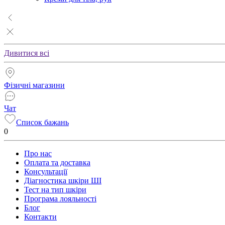
Дивитися всі
Фізичні магазини
Чат
Список бажань
0
Про нас
Оплата та доставка
Консультації
Діагностика шкіри ШІ
Тест на тип шкіри
Програма лояльності
Блог
Контакти