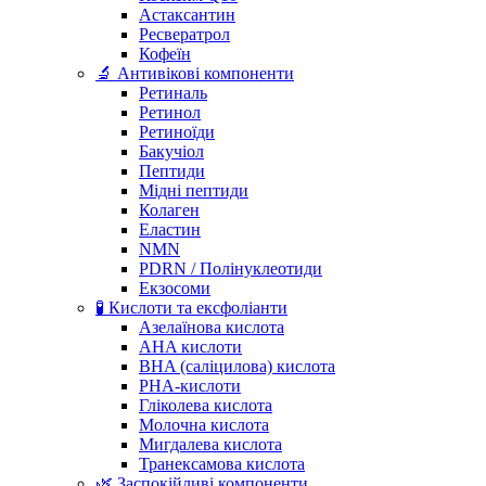
Астаксантин
Ресвератрол
Кофеїн
🔬 Антивікові компоненти
Ретиналь
Ретинол
Ретиноїди
Бакучіол
Пептиди
Мідні пептиди
Колаген
Еластин
NMN
PDRN / Полінуклеотиди
Екзосоми
🧪 Кислоти та ексфоліанти
Азелаїнова кислота
AHA кислоти
BHA (саліцилова) кислота
PHA-кислоти
Гліколева кислота
Молочна кислота
Мигдалева кислота
Транексамова кислота
🌿 Заспокійливі компоненти