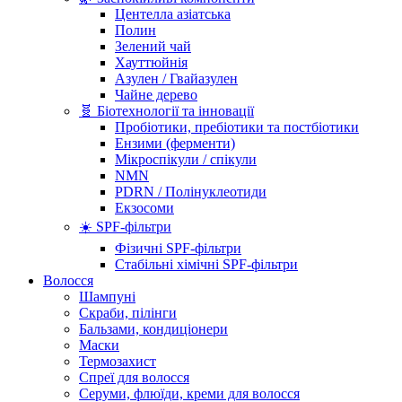
Центелла азіатська
Полин
Зелений чай
Хауттюйнія
Азулен / Гвайазулен
Чайне дерево
🧬 Біотехнології та інновації
Пробіотики, пребіотики та постбіотики
Ензими (ферменти)
Мікроспікули / спікули
NMN
PDRN / Полінуклеотиди
Екзосоми
☀️ SPF-фільтри
Фізичні SPF-фільтри
Стабільні хімічні SPF-фільтри
Волосся
Шампуні
Скраби, пілінги
Бальзами, кондиціонери
Маски
Термозахист
Спреї для волосся
Серуми, флюїди, креми для волосся