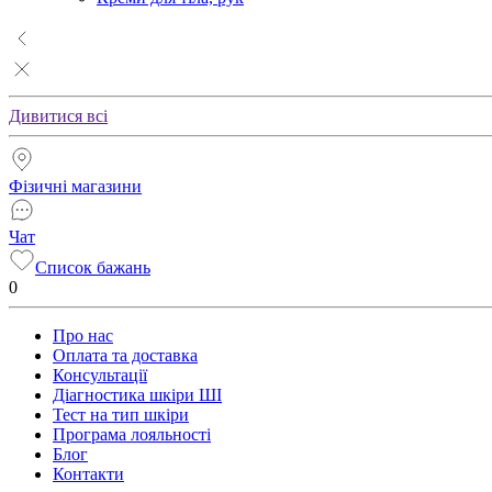
Дивитися всі
Фізичні магазини
Чат
Список бажань
0
Про нас
Оплата та доставка
Консультації
Діагностика шкіри ШІ
Тест на тип шкіри
Програма лояльності
Блог
Контакти