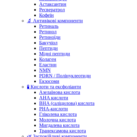
Астаксантин
Ресвератрол
Кофеїн
🔬 Антивікові компоненти
Ретиналь
Ретинол
Ретиноїди
Бакучіол
Пептиди
Мідні пептиди
Колаген
Еластин
NMN
PDRN / Полінуклеотиди
Екзосоми
🧪 Кислоти та ексфоліанти
Азелаїнова кислота
AHA кислоти
BHA (саліцилова) кислота
PHA-кислоти
Гліколева кислота
Молочна кислота
Мигдалева кислота
Транексамова кислота
🌿 Заспокійливі компоненти