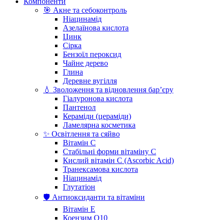
Компоненти
🎯 Акне та себоконтроль
Ніацинамід
Азелаїнова кислота
Цинк
Сірка
Бензоїл пероксид
Чайне дерево
Глина
Деревне вугілля
💧 Зволоження та відновлення бар’єру
Гіалуронова кислота
Пантенол
Кераміди (цераміди)
Ламелярна косметика
✨ Освітлення та сяйво
Вітамін С
Стабільні форми вітаміну С
Кислий вітамін С (Ascorbic Acid)
Транексамова кислота
Ніацинамід
Глутатіон
🛡️ Антиоксиданти та вітаміни
Вітамін Е
Коензим Q10