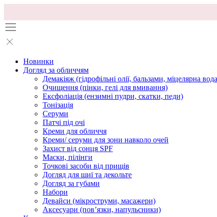
Новинки
Догляд за обличчям
Демакіяж (гідрофільні олії, бальзами, міцелярна вода
Очищення (пінки, гелі для вмивання)
Ексфоліація (ензимні пудри, скатки, педи)
Тонізація
Серуми
Патчі під очі
Креми для обличчя
Креми/ серуми для зони навколо очей
Захист від сонця SPF
Маски, пілінги
Точкові засоби від прищів
Догляд для шиї та декольте
Догляд за губами
Набори
Девайси (мікроструми, масажери)
Аксесуари (повʼязки, напульсники)