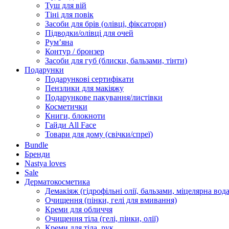
Туш для вій
Тіні для повік
Засоби для брів (олівці, фіксатори)
Підводки/олівці для очей
Румʼяна
Контур / бронзер
Засоби для губ (блиски, бальзами, тінти)
Подарунки
Подарункові сертифікати
Пензлики для макіяжу
Подарункове пакування/листівки
Косметички
Книги, блокноти
Гайди All Face
Товари для дому (свічки/спреї)
Bundle
Бренди
Nastya loves
Sale
Дерматокосметика
Демакіяж (гідрофільні олії, бальзами, міцелярна вода
Очищення (пінки, гелі для вмивання)
Креми для обличчя
Очищення тіла (гелі, пінки, олії)
Креми для тіла, рук