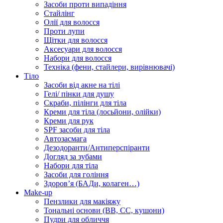
Засоби проти випадіння
Стайлінг
Олії для волосся
Проти лупи
Щітки для волосся
Аксесуари для волосся
Набори для волосся
Техніка (фени, стайлери, вирівнювачі)
Тіло
Засоби від акне на тілі
Гелі/ пінки для душу
Скраби, пілінги для тіла
Креми для тіла (лосьйони, олійки)
Креми для рук
SPF засоби для тіла
Автозасмага
Дезодоранти/Антиперспіранти
Догляд за зубами
Набори для тіла
Засоби для гоління
Здоровʼя (БАДи, колаген…)
Make-up
Пензлики для макіяжу
Тональні основи (BB, CC, кушони)
Пудри для обличчя