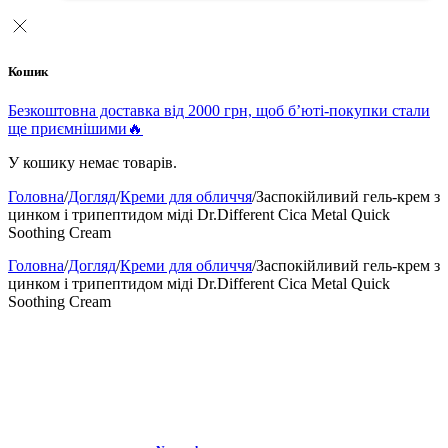
Кошик
Безкоштовна доставка від 2000 грн, щоб б’юті-покупки стали
ще приємнішими🔥
У кошику немає товарів.
Головна
/
Догляд
/
Креми для обличчя
/
Заспокійливий гель-крем з
цинком і трипептидом міді Dr.Different Cica Metal Quick
Soothing Cream
Головна
/
Догляд
/
Креми для обличчя
/
Заспокійливий гель-крем з
цинком і трипептидом міді Dr.Different Cica Metal Quick
Soothing Cream