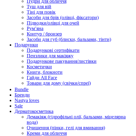
Пудри для обличчя
Туш для вій
Тіні для повік
Засоби для брів (олівці, фіксатори)
Підводки/олівці для очей
Румʼяна
Контур / бронзер
Засоби для губ (блиски, бальзами, тінти)
Подарунки
Подарункові сертифікати
Пензлики для макіяжу
Подарункове пакування/листівки
Косметички
Книги, блокноти
Гайди All Face
Товари для дому (свічки/спреї)
Bundle
Бренди
Nastya loves
Sale
Дерматокосметика
Демакіяж (гідрофільні олії, бальзами, міцелярна
вода)
Очищення (пінки, гелі для вмивання)
Креми для обличчя