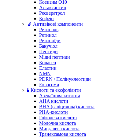
Коензим Q10
Астаксантин
Ресвератрол
Кофеїн
🔬 Антивікові компоненти
Ретиналь
Ретинол
Ретиноїди
Бакучіол
Пептиди
Мідні пептиди
Колаген
Еластин
NMN
PDRN / Полінуклеотиди
Екзосоми
🧪 Кислоти та ексфоліанти
Азелаїнова кислота
AHA кислоти
BHA (саліцилова) кислота
PHA-кислоти
Гліколева кислота
Молочна кислота
Мигдалева кислота
Транексамова кислота