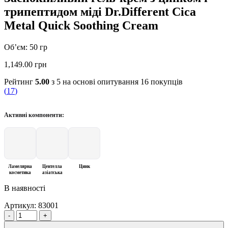
трипептидом міді Dr.Different Cica
Metal Quick Soothing Cream
Об’єм: 50 гр
1,149.00
грн
Рейтинг
5.00
з 5 на основі опитування
16
покупців
(
17
)
Активні компоненти:
Ламелярна
Центелла
Цинк
косметика
азіатська
В наявності
Артикул:
83001
Quantity