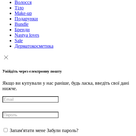
Волосся
Тіло
Make-up
Подарунки
Bundle
Бренди
Nastya loves
Sale
Дерматокосметика
Увійдіть через електронну пошту
Якщо ви купували у нас раніше, будь ласка, введіть свої дані
нижче.
Запам'ятати мене
Забули пароль?