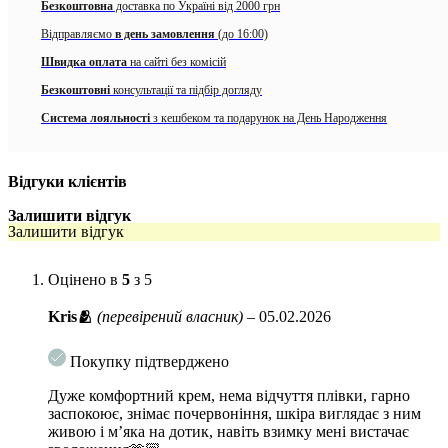
Безкоштовна
доставка по Україні від 2000 грн
включаючи чутливу.
Відправляємо
в день замовлення
(до 16:00)
Вирішує наступні проблеми зі шкірою:
зміцнення захисного
барʼєру; прибирає почервоніння, зменшує чутливість шкіри; зволожує
Швидка оплата
на сайті без комісій
шкіру, попереджує сухість.
Безкоштовні
консультації та підбір догляду
Особливості:
Система лояльності
з кешбеком та подарунок на День Народження
Ніжна текстура завдяки ламелярній емульсії.
Відгуки клієнтів
Підходить для шкіри, схильної до акне (має сертифікат
некомедогенності).
Залишити відгук
Залишити відгук
Ефективний заспокійливий ефект завдяки мадеказозиду та
дерма-металам.
Оцінено в
5
з 5
Швидко поглинається без липкості та наповнює легким
відчуттям вологи.
Kris🫂
(перевірений власник)
–
05.02.2026
Унікальний метод охолодження Dr. Different швидко знижує
Покупку підтверджено
температуру шкіри та заспокоює шкіру та почервоніння,
викликане зовнішнім теплом.
Дуже комфортний крем, нема відчуття плівки, гарно
заспокоює, знімає почервоніння, шкіра виглядає з ним
Замість олії ши тут 8 видів гіалуронової кислоти, що значно
живою і мʼяка на дотик, навіть взимку мені вистачає
полегшило текстуру крему.