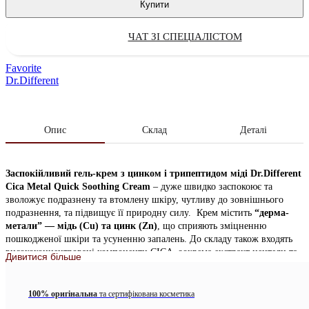
Купити
ЧАТ ЗІ СПЕЦІАЛІСТОМ
Favorite
Dr.Different
Опис
Склад
Деталі
Заспокійливий гель-крем з цинком і трипептидом міді Dr.Different
Cica Metal Quick Soothing Cream
– дуже швидко заспокоює та
зволожує подразнену та втомлену шкіру, чутливу до зовнішнього
подразнення, та підвищує її природну силу. Крем містить
“дерма-
метали” — мідь (Cu) та цинк (Zn)
, що сприяють зміцненню
пошкодженої шкіри та усуненню запалень. До складу також входять
висококонцентровані компоненти CICA, зокрема екстракт центели та
Дивитися більше
мадекасосид, які сприяють регенерації шкіри, забезпечують
зволоження та зміцнюють захисний бар’єр.
100% оригінальна
та сертифікована косметика
Для якого типу шкіри підходить:
Підходить для всіх типів шкіри,