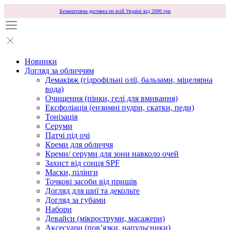
Безкоштовна доставка по всій Україні від 2000 грн
Новинки
Догляд за обличчям
Демакіяж (гідрофільні олії, бальзами, міцелярна
вода)
Очищення (пінки, гелі для вмивання)
Ексфоліація (ензимні пудри, скатки, педи)
Тонізація
Серуми
Патчі під очі
Креми для обличчя
Креми/ серуми для зони навколо очей
Захист від сонця SPF
Маски, пілінги
Точкові засоби від прищів
Догляд для шиї та декольте
Догляд за губами
Набори
Девайси (мікроструми, масажери)
Аксесуари (повʼязки, напульсники)