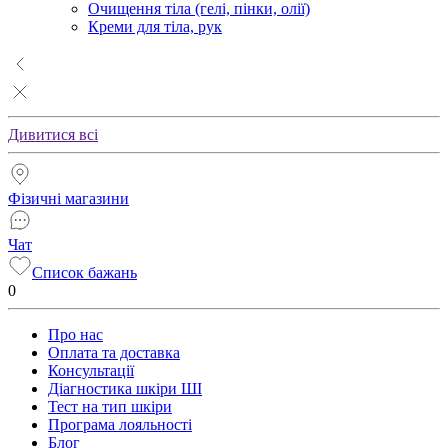
Очищення тіла (гелі, пінки, олії)
Креми для тіла, рук
Дивитися всі
Фізичні магазини
Чат
Список бажань
0
Про нас
Оплата та доставка
Консультації
Діагностика шкіри ШІ
Тест на тип шкіри
Програма лояльності
Блог