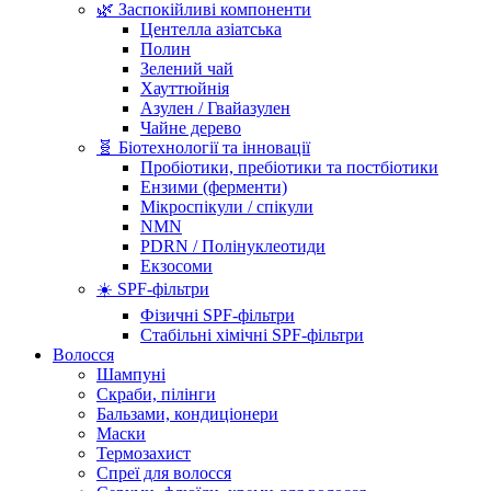
🌿 Заспокійливі компоненти
Центелла азіатська
Полин
Зелений чай
Хауттюйнія
Азулен / Гвайазулен
Чайне дерево
🧬 Біотехнології та інновації
Пробіотики, пребіотики та постбіотики
Ензими (ферменти)
Мікроспікули / спікули
NMN
PDRN / Полінуклеотиди
Екзосоми
☀️ SPF-фільтри
Фізичні SPF-фільтри
Стабільні хімічні SPF-фільтри
Волосся
Шампуні
Скраби, пілінги
Бальзами, кондиціонери
Маски
Термозахист
Спреї для волосся