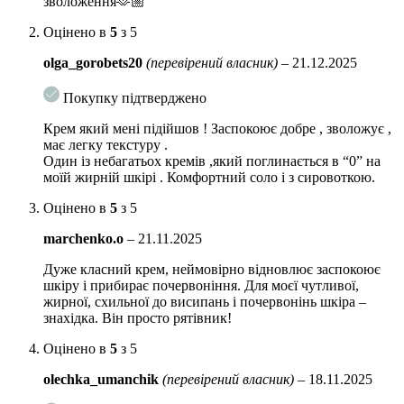
зволоження🫶🏼
Активні компоненти:
Оцінено в
5
з 5
Ламелярна емульсія 5-го покоління
створює
olga_gorobets20
(перевірений власник)
–
21.12.2025
структуровану матрицю, яка імітує природний ліпідний
бар’єр шкіри, що покращує доставку активних інгредієнтів,
Покупку підтверджено
зволоження та зменшує втрату води.
Крем який мені підійшов ! Заспокоює добре , зволожує ,
Суміш мадекасосиду та екстракту центели азіатської
:
має легку текстуру .
зменшує запалення, покращує мікроциркуляцію, знижує
Один із небагатьох кремів ,який поглинається в “0” на
подразнення, зміцнює бар’єрну функцію та є потужним
моїй жирній шкірі . Комфортний соло і з сировоткою.
антиоксидантом.
Оцінено в
5
з 5
Дерма-метали Cu+Zn:
marchenko.o
–
21.11.2025
Мідь:
Дуже класний крем, неймовірно відновлює заспокоює
1 Стимуляція колагену і еластину:
сприяє виробленню колагену та
шкіру і прибирає почервоніння. Для моєї чутливої,
еластину, що допомагає підтримувати пружність і еластичність шкіри.
жирної, схильної до висипань і почервонінь шкіра –
знахідка. Він просто рятівник!
2 Антиоксидантні властивості:
має потужні антиоксидантні
властивості, захищаючи шкіру від окисного стресу і запобігаючи
Оцінено в
5
з 5
передчасному старінню.
olechka_umanchik
(перевірений власник)
–
18.11.2025
3 Заживлення ран:
сприяє загоєнню шкіри та покращує відновлення