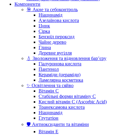
Компоненти
🎯 Акне та себоконтроль
Ніацинамід
Азелаїнова кислота
Цинк
Сірка
Бензоїл пероксид
Чайне дерево
Глина
Деревне вугілля
💧 Зволоження та відновлення бар’єру
Гіалуронова кислота
Пантенол
Кераміди (цераміди)
Ламелярна косметика
✨ Освітлення та сяйво
Вітамін С
Стабільні форми вітаміну С
Кислий вітамін С (Ascorbic Acid)
Транексамова кислота
Ніацинамід
Глутатіон
🛡️ Антиоксиданти та вітаміни
Вітамін Е