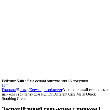
Рейтинг
5.00
з 5 на основі опитування
16
покупців
(
17
)
Головна
/
Догляд
/
Креми для обличчя
/
Заспокійливий гель-крем з
цинком і трипептидом міді Dr.Different Cica Metal Quick
Soothing Cream
Заспокійливий гель-крем з цинком і