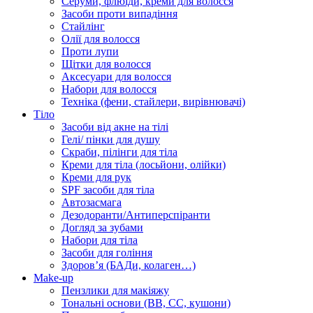
Серуми, флюїди, креми для волосся
Засоби проти випадіння
Стайлінг
Олії для волосся
Проти лупи
Щітки для волосся
Аксесуари для волосся
Набори для волосся
Техніка (фени, стайлери, вирівнювачі)
Тіло
Засоби від акне на тілі
Гелі/ пінки для душу
Скраби, пілінги для тіла
Креми для тіла (лосьйони, олійки)
Креми для рук
SPF засоби для тіла
Автозасмага
Дезодоранти/Антиперспіранти
Догляд за зубами
Набори для тіла
Засоби для гоління
Здоровʼя (БАДи, колаген…)
Make-up
Пензлики для макіяжу
Тональні основи (BB, CC, кушони)