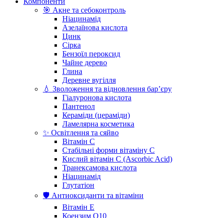
Компоненти
🎯 Акне та себоконтроль
Ніацинамід
Азелаїнова кислота
Цинк
Сірка
Бензоїл пероксид
Чайне дерево
Глина
Деревне вугілля
💧 Зволоження та відновлення бар’єру
Гіалуронова кислота
Пантенол
Кераміди (цераміди)
Ламелярна косметика
✨ Освітлення та сяйво
Вітамін С
Стабільні форми вітаміну С
Кислий вітамін С (Ascorbic Acid)
Транексамова кислота
Ніацинамід
Глутатіон
🛡️ Антиоксиданти та вітаміни
Вітамін Е
Коензим Q10