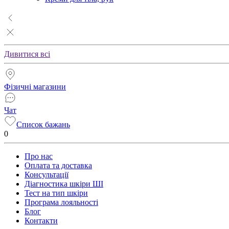
Дивитися всі
Фізичні магазини
Чат
Список бажань
0
Про нас
Оплата та доставка
Консультації
Діагностика шкіри ШІ
Тест на тип шкіри
Програма лояльності
Блог
Контакти