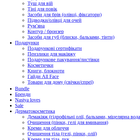
Туш для вій
Тіні для повік
Засоби для брів (олівці, фіксатори)
Підводки/олівці для очей
Румʼяна
Контур / бронзер
Засоби для губ (блиски, бальзами, тінти)
Подарунки
Подарункові сертифікати
Пензлики для макіяжу
Подарункове пакування/листівки
Косметички
Книги, блокноти
Гайди All Face
Товари для дому (свічки/спреї)
Bundle
Бренди
Nastya loves
Sale
Дерматокосметика
Демакіяж (гідрофільні олії, бальзами, міцелярна вода
Очищення (пінки, гелі для вмивання)
Креми для обличчя
Очищення тіла (гелі, пінки, олії)
Креми для тіла, рук