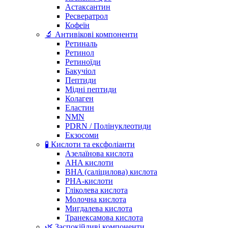
Астаксантин
Ресвератрол
Кофеїн
🔬 Антивікові компоненти
Ретиналь
Ретинол
Ретиноїди
Бакучіол
Пептиди
Мідні пептиди
Колаген
Еластин
NMN
PDRN / Полінуклеотиди
Екзосоми
🧪 Кислоти та ексфоліанти
Азелаїнова кислота
AHA кислоти
BHA (саліцилова) кислота
PHA-кислоти
Гліколева кислота
Молочна кислота
Мигдалева кислота
Транексамова кислота
🌿 Заспокійливі компоненти