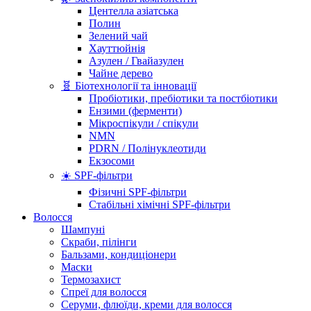
Центелла азіатська
Полин
Зелений чай
Хауттюйнія
Азулен / Гвайазулен
Чайне дерево
🧬 Біотехнології та інновації
Пробіотики, пребіотики та постбіотики
Ензими (ферменти)
Мікроспікули / спікули
NMN
PDRN / Полінуклеотиди
Екзосоми
☀️ SPF-фільтри
Фізичні SPF-фільтри
Стабільні хімічні SPF-фільтри
Волосся
Шампуні
Скраби, пілінги
Бальзами, кондиціонери
Маски
Термозахист
Спреї для волосся
Серуми, флюїди, креми для волосся