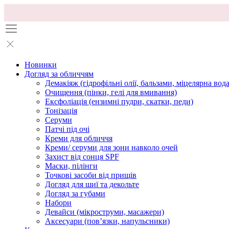
Новинки
Догляд за обличчям
Демакіяж (гідрофільні олії, бальзами, міцелярна вода
Очищення (пінки, гелі для вмивання)
Ексфоліація (ензимні пудри, скатки, педи)
Тонізація
Серуми
Патчі під очі
Креми для обличчя
Креми/ серуми для зони навколо очей
Захист від сонця SPF
Маски, пілінги
Точкові засоби від прищів
Догляд для шиї та декольте
Догляд за губами
Набори
Девайси (мікроструми, масажери)
Аксесуари (повʼязки, напульсники)