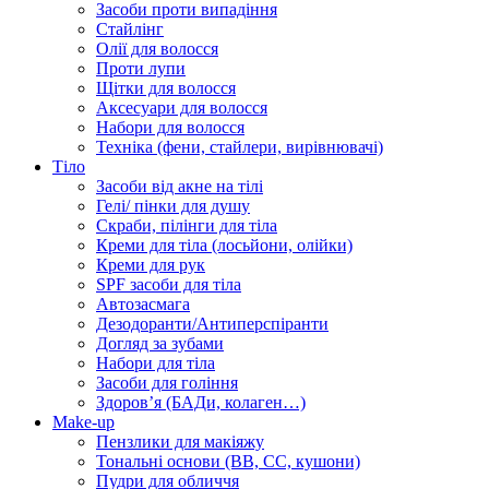
Засоби проти випадіння
Стайлінг
Олії для волосся
Проти лупи
Щітки для волосся
Аксесуари для волосся
Набори для волосся
Техніка (фени, стайлери, вирівнювачі)
Тіло
Засоби від акне на тілі
Гелі/ пінки для душу
Скраби, пілінги для тіла
Креми для тіла (лосьйони, олійки)
Креми для рук
SPF засоби для тіла
Автозасмага
Дезодоранти/Антиперспіранти
Догляд за зубами
Набори для тіла
Засоби для гоління
Здоровʼя (БАДи, колаген…)
Make-up
Пензлики для макіяжу
Тональні основи (BB, CC, кушони)
Пудри для обличчя