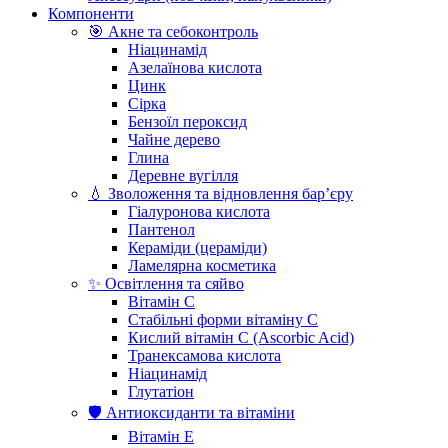
Компоненти
🎯 Акне та себоконтроль
Ніацинамід
Азелаїнова кислота
Цинк
Сірка
Бензоїл пероксид
Чайне дерево
Глина
Деревне вугілля
💧 Зволоження та відновлення бар’єру
Гіалуронова кислота
Пантенол
Кераміди (цераміди)
Ламелярна косметика
✨ Освітлення та сяйво
Вітамін С
Стабільні форми вітаміну С
Кислий вітамін С (Ascorbic Acid)
Транексамова кислота
Ніацинамід
Глутатіон
🛡️ Антиоксиданти та вітаміни
Вітамін Е