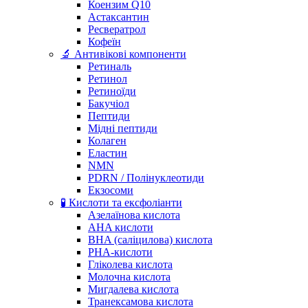
Коензим Q10
Астаксантин
Ресвератрол
Кофеїн
🔬 Антивікові компоненти
Ретиналь
Ретинол
Ретиноїди
Бакучіол
Пептиди
Мідні пептиди
Колаген
Еластин
NMN
PDRN / Полінуклеотиди
Екзосоми
🧪 Кислоти та ексфоліанти
Азелаїнова кислота
AHA кислоти
BHA (саліцилова) кислота
PHA-кислоти
Гліколева кислота
Молочна кислота
Мигдалева кислота
Транексамова кислота