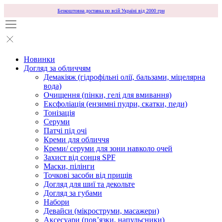
Безкоштовна доставка по всій Україні від 2000 грн
Новинки
Догляд за обличчям
Демакіяж (гідрофільні олії, бальзами, міцелярна
вода)
Очищення (пінки, гелі для вмивання)
Ексфоліація (ензимні пудри, скатки, педи)
Тонізація
Серуми
Патчі під очі
Креми для обличчя
Креми/ серуми для зони навколо очей
Захист від сонця SPF
Маски, пілінги
Точкові засоби від прищів
Догляд для шиї та декольте
Догляд за губами
Набори
Девайси (мікроструми, масажери)
Аксесуари (повʼязки, напульсники)