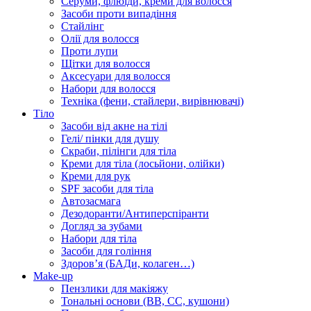
Серуми, флюїди, креми для волосся
Засоби проти випадіння
Стайлінг
Олії для волосся
Проти лупи
Щітки для волосся
Аксесуари для волосся
Набори для волосся
Техніка (фени, стайлери, вирівнювачі)
Тіло
Засоби від акне на тілі
Гелі/ пінки для душу
Скраби, пілінги для тіла
Креми для тіла (лосьйони, олійки)
Креми для рук
SPF засоби для тіла
Автозасмага
Дезодоранти/Антиперспіранти
Догляд за зубами
Набори для тіла
Засоби для гоління
Здоровʼя (БАДи, колаген…)
Make-up
Пензлики для макіяжу
Тональні основи (BB, CC, кушони)