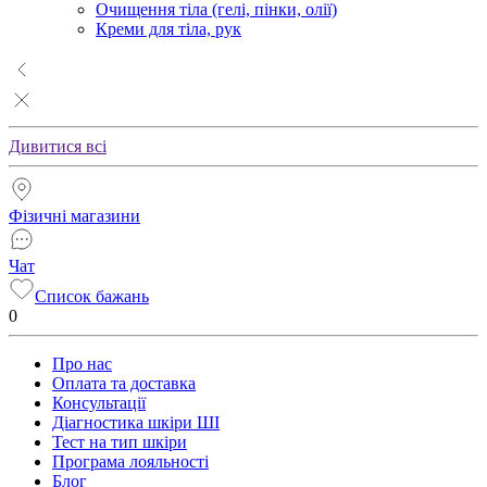
Очищення тіла (гелі, пінки, олії)
Креми для тіла, рук
Дивитися всі
Фізичні магазини
Чат
Список бажань
0
Про нас
Оплата та доставка
Консультації
Діагностика шкіри ШІ
Тест на тип шкіри
Програма лояльності
Блог