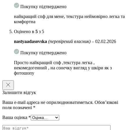
Покупку підтверджено
найкращий спф для мене, текстура неймовірно легка та
комфортна
Оцінено в
5
з 5
nastyaadasovska
(перевірений власник)
–
02.02.2026
Покупку підтверджено
Просто найкращий спф ,текстура легка ,
некомедогенний , на сонечку вигляд у шкіри як з
фотошопу
Залишити відгук
Ваша e-mail адреса не оприлюднюватиметься.
Обов’язкові
поля позначені
*
Ваша оцінка
*