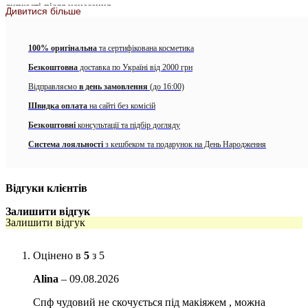
липкості після нанесення.
Дивитися більше
Всі інгредієнти у складі сертифіковані EWG і безпечні для
використання. Засіб дерматологічно протестований та визнаний
100% оригінальна
та сертифікована косметика
безпечним для чутливої ​​шкіри обличчя.
Безкоштовна
доставка по Україні від 2000 грн
В складі наступні хімічні фільтри:
Відправляємо
в день замовлення
(до 16:00)
Uvinul A Plus
Швидка оплата
на сайті без комісій
Безкоштовні
консультації та підбір догляду
Uvinul T 150
Система лояльності
з кешбеком та подарунок на День Народження
Tinosorb M
Uvasorb HEB
Відгуки клієнтів
Активні компоненти:
Залишити відгук
– Екстракт рису у складі (30%). З
багачений великою кількістю
Залишити відгук
корисними біоактивних речовин, включаючи вітаміни та потужні
натуральні антиоксиданти, завдяки чому надає зволожуючу та
Оцінено в
5
з 5
поживну дію, захищає шкіру та стимулює клітинний обмін,
прискорюючи процеси регенерації, пом’якшує дерму та допомагає
Alina
–
09.08.2026
м’яко.
Спф чудовий не скочується під макіяжем , можна