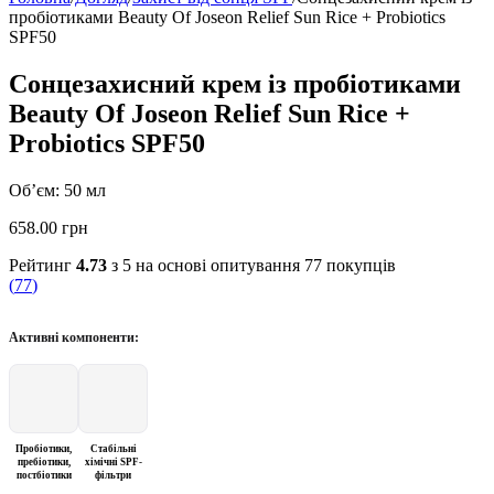
пробіотиками Beauty Of Joseon Relief Sun Rice + Probiotics
SPF50
Сонцезахисний крем із пробіотиками
Beauty Of Joseon Relief Sun Rice +
Probiotics SPF50
Об’єм: 50 мл
658.00
грн
Рейтинг
4.73
з 5 на основі опитування
77
покупців
(
77
)
Активні компоненти:
Пробіотики,
Стабільні
пребіотики,
хімічні SPF-
постбіотики
фільтри