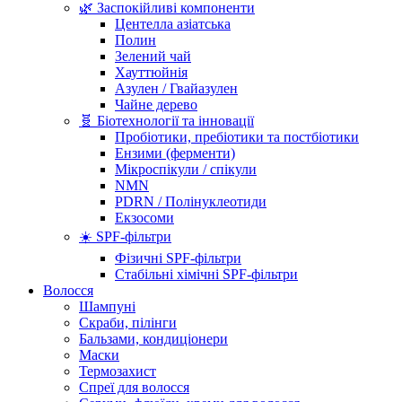
🌿 Заспокійливі компоненти
Центелла азіатська
Полин
Зелений чай
Хауттюйнія
Азулен / Гвайазулен
Чайне дерево
🧬 Біотехнології та інновації
Пробіотики, пребіотики та постбіотики
Ензими (ферменти)
Мікроспікули / спікули
NMN
PDRN / Полінуклеотиди
Екзосоми
☀️ SPF-фільтри
Фізичні SPF-фільтри
Стабільні хімічні SPF-фільтри
Волосся
Шампуні
Скраби, пілінги
Бальзами, кондиціонери
Маски
Термозахист
Спреї для волосся