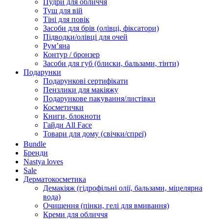
Пудри для обличчя
Туш для вій
Тіні для повік
Засоби для брів (олівці, фіксатори)
Підводки/олівці для очей
Румʼяна
Контур / бронзер
Засоби для губ (блиски, бальзами, тінти)
Подарунки
Подарункові сертифікати
Пензлики для макіяжу
Подарункове пакування/листівки
Косметички
Книги, блокноти
Гайди All Face
Товари для дому (свічки/спреї)
Bundle
Бренди
Nastya loves
Sale
Дерматокосметика
Демакіяж (гідрофільні олії, бальзами, міцелярна
вода)
Очищення (пінки, гелі для вмивання)
Креми для обличчя