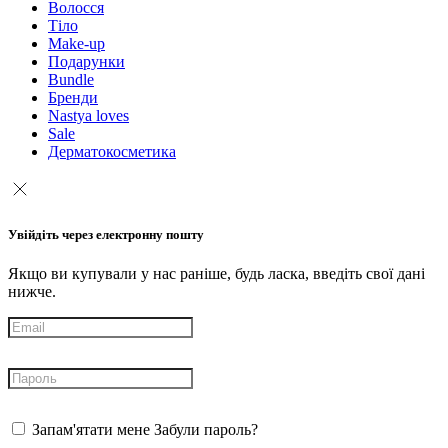
Волосся
Тіло
Make-up
Подарунки
Bundle
Бренди
Nastya loves
Sale
Дерматокосметика
Увійдіть через електронну пошту
Якщо ви купували у нас раніше, будь ласка, введіть свої дані
нижче.
Запам'ятати мене
Забули пароль?