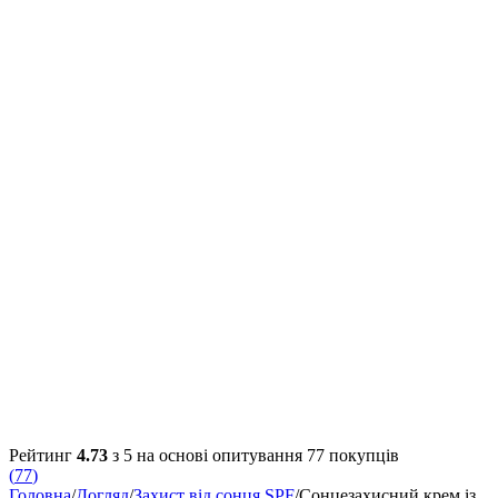
Рейтинг
4.73
з 5 на основі опитування
77
покупців
(
77
)
Головна
/
Догляд
/
Захист від сонця SPF
/
Сонцезахисний крем із