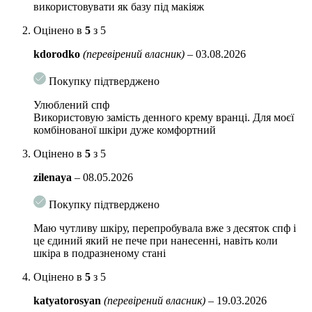
– Комплекс пробіотиків та ферментованих злаків Grain probiotics
використовувати як базу під макіяж
complex.
Зміцнює шкіру та стимулює її захисні фукнції. Легкі
молекули ферментів легко проникають у глибокі шари шкіри,
Оцінено в
5
з 5
запускаючи регенерацію клітин, що допомагає інтенсивно
kdorodko
(перевірений власник)
–
03.08.2026
ревіталізувати шкіру, вирівнюється рельєф шкіри
– Пробіотики (Лактобактерії).
Сприяють відновленню мікробіоми
Покупку підтверджено
епідермісу, що оздоровлює шкіру, підвищує її захисні властивості,
Улюблений спф
відновлює бар’єрну функцію, допомагає зберегти оптимальний рівень
Використовую замість денного крему вранці. Для моєї
зволоженості та блокують запальні процеси.
комбінованої шкіри дуже комфортний
Спосіб застосування:
використовуйте для щоденного застосування як
Оцінено в
5
з 5
останній етап у догляді, нанесіть крем за 10-20 хвилин до виходу на
вулицю. Наносите крем повторно, через кожні 2-3 години протягом
zilenaya
–
08.05.2026
дня, якщо перебуваєте на активному сонці. Для міського ритму можна
не оновлювати протягом протягом дня, якщо більшість часу ви не
Покупку підтверджено
перебуваєте під відкритим сонцем.
Маю чутливу шкіру, перепробувала вже з десяток спф і
Об’єм:
50 мл
це єдиний який не пече при нанесенні, навіть коли
шкіра в подразненому стані
Оцінено в
5
з 5
katyatorosyan
(перевірений власник)
–
19.03.2026