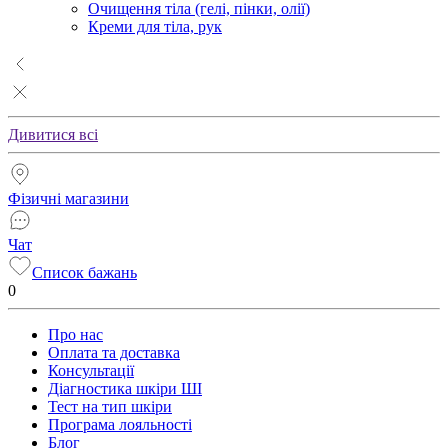
Очищення тіла (гелі, пінки, олії)
Креми для тіла, рук
Дивитися всі
Фізичні магазини
Чат
Список бажань
0
Про нас
Оплата та доставка
Консультації
Діагностика шкіри ШІ
Тест на тип шкіри
Програма лояльності
Блог