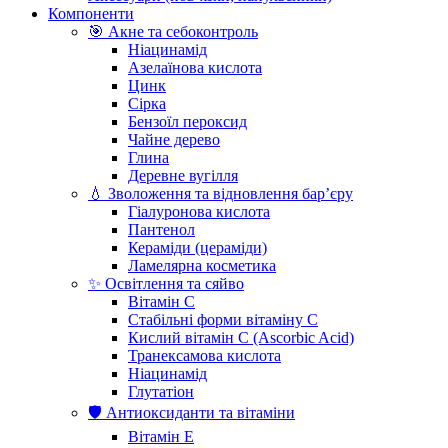
Компоненти
🎯 Акне та себоконтроль
Ніацинамід
Азелаїнова кислота
Цинк
Сірка
Бензоїл пероксид
Чайне дерево
Глина
Деревне вугілля
💧 Зволоження та відновлення бар’єру
Гіалуронова кислота
Пантенол
Кераміди (цераміди)
Ламелярна косметика
✨ Освітлення та сяйво
Вітамін С
Стабільні форми вітаміну С
Кислий вітамін С (Ascorbic Acid)
Транексамова кислота
Ніацинамід
Глутатіон
🛡️ Антиоксиданти та вітаміни
Вітамін Е