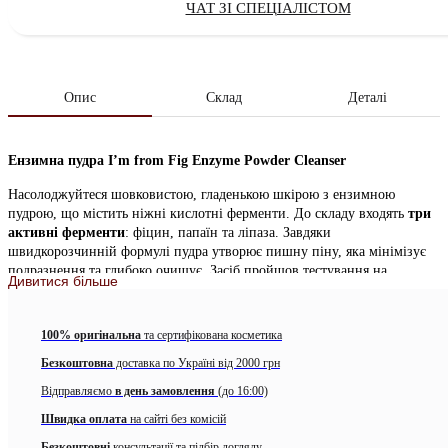
ЧАТ ЗІ СПЕЦІАЛІСТОМ
Опис
Склад
Деталі
Ензимна пудра I’m from Fig Enzyme Powder Cleanser
Насолоджуйтеся шовковистою, гладенькою шкірою з ензимною
пудрою, що містить ніжні кислотні ферменти. До складу входять
три
активні ферменти
: фіцин, папаїн та ліпаза. Завдяки
швидкорозчинній формулі пудра утворює пишну піну, яка мінімізує
подразнення та глибоко очищує. Засіб пройшов тестування на
Дивитися більше
чутливість шкіри, тому підходить навіть для дуже ніжної шкіри.
Окрім того, пудра забезпечує зволоження завдяки інжировій воді,
рослинному гліцерину та гіалуроновій кислоті.
100% оригінальна
та сертифікована косметика
Особливості I’m from Fig Enzyme Powder Cleanser:
Безкоштовна
доставка по Україні від 2000 грн
Відправляємо
в день замовлення
(до 16:00)
Робить шкіру чистою, гладенькою, шовковистою та
пружною, вирівнює мікрорельєф
Швидка оплата
на сайті без комісій
Безкоштовні
консультації та підбір догляду