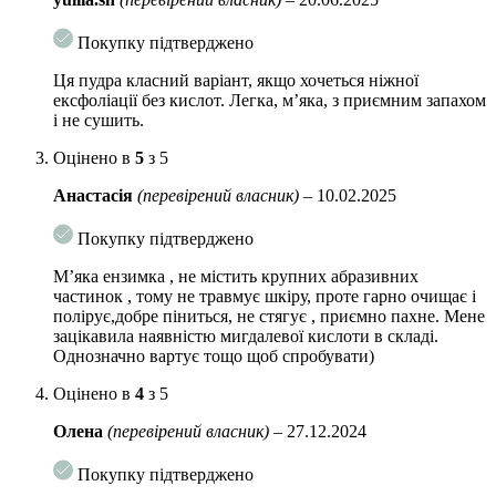
Невелику кількість пудри змішати з водою, нанести на вологе
Покупку підтверджено
обличчя, промасажувати, потім змити.
Ця пудра класний варіант, якщо хочеться ніжної
ексфоліації без кислот. Легка, м’яка, з приємним запахом
і не сушить.
Оцінено в
5
з 5
Анастасія
(перевірений власник)
–
10.02.2025
Покупку підтверджено
М’яка ензимка , не містить крупних абразивних
частинок , тому не травмує шкіру, проте гарно очищає і
полірує,добре піниться, не стягує , приємно пахне. Мене
зацікавила наявністю мигдалевої кислоти в складі.
Однозначно вартує тощо щоб спробувати)
Оцінено в
4
з 5
Олена
(перевірений власник)
–
27.12.2024
Покупку підтверджено