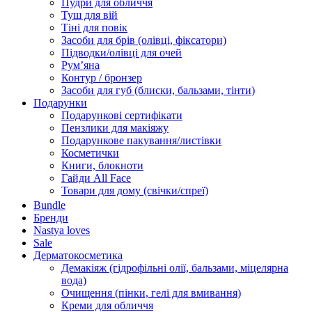
Пудри для обличчя
Туш для вій
Тіні для повік
Засоби для брів (олівці, фіксатори)
Підводки/олівці для очей
Румʼяна
Контур / бронзер
Засоби для губ (блиски, бальзами, тінти)
Подарунки
Подарункові сертифікати
Пензлики для макіяжу
Подарункове пакування/листівки
Косметички
Книги, блокноти
Гайди All Face
Товари для дому (свічки/спреї)
Bundle
Бренди
Nastya loves
Sale
Дерматокосметика
Демакіяж (гідрофільні олії, бальзами, міцелярна
вода)
Очищення (пінки, гелі для вмивання)
Креми для обличчя