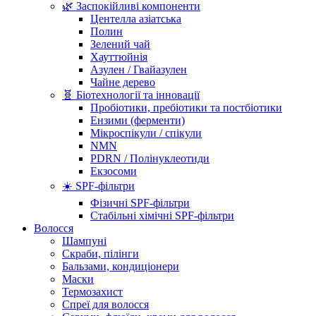
🌿 Заспокійливі компоненти
Центелла азіатська
Полин
Зелений чай
Хауттюйнія
Азулен / Гвайазулен
Чайне дерево
🧬 Біотехнології та інновації
Пробіотики, пребіотики та постбіотики
Ензими (ферменти)
Мікроспікули / спікули
NMN
PDRN / Полінуклеотиди
Екзосоми
☀️ SPF-фільтри
Фізичні SPF-фільтри
Стабільні хімічні SPF-фільтри
Волосся
Шампуні
Скраби, пілінги
Бальзами, кондиціонери
Маски
Термозахист
Спреї для волосся