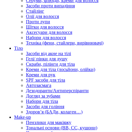
Серуми, флюїди, креми для волосся
Засоби проти випадіння
Стайлінг
Олії для волосся
Проти лупи
Щітки для волосся
Аксесуари для волосся
Набори для волосся
Техніка (фени, стайлери, вирівнювачі)
Тіло
Засоби від акне на тілі
Гелі/ пінки для душу
Скраби, пілінги для тіла
Креми для тіла (лосьйони, олійки)
Креми для рук
SPF засоби для тіла
Автозасмага
Дезодоранти/Антиперспіранти
Догляд за зубами
Набори для тіла
Засоби для гоління
Здоровʼя (БАДи, колаген…)
Make-up
Пензлики для макіяжу
Тональні основи (BB, CC, кушони)