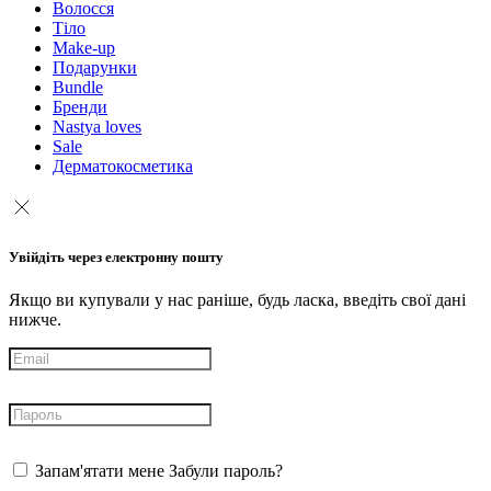
Волосся
Тіло
Make-up
Подарунки
Bundle
Бренди
Nastya loves
Sale
Дерматокосметика
Увійдіть через електронну пошту
Якщо ви купували у нас раніше, будь ласка, введіть свої дані
нижче.
Запам'ятати мене
Забули пароль?