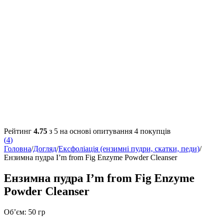
Рейтинг
4.75
з 5 на основі опитування
4
покупців
(
4
)
Головна
/
Догляд
/
Ексфоліація (ензимні пудри, скатки, педи)
/
Ензимна пудра I’m from Fig Enzyme Powder Cleanser
Ензимна пудра I’m from Fig Enzyme
Powder Cleanser
Об’єм: 50 гр