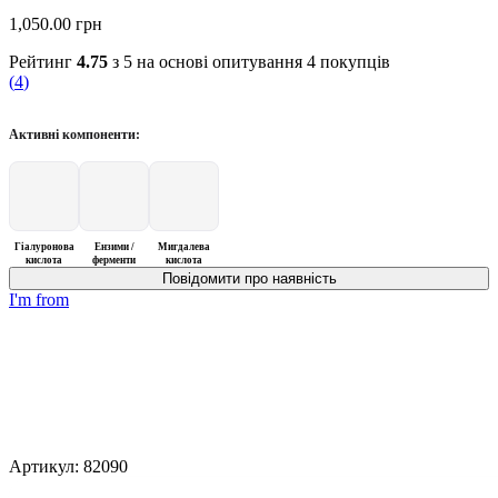
1,050.00
грн
Рейтинг
4.75
з 5 на основі опитування
4
покупців
(
4
)
Активні компоненти:
Гіалуронова
Ензими /
Мигдалева
кислота
ферменти
кислота
I'm from
Артикул:
82090