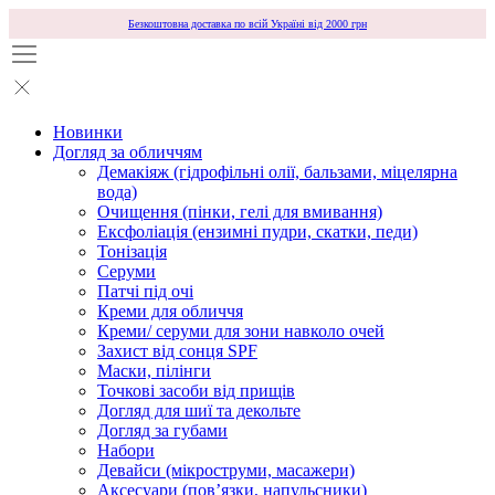
Безкоштовна доставка по всій Україні від 2000 грн
Новинки
Догляд за обличчям
Демакіяж (гідрофільні олії, бальзами, міцелярна
вода)
Очищення (пінки, гелі для вмивання)
Ексфоліація (ензимні пудри, скатки, педи)
Тонізація
Серуми
Патчі під очі
Креми для обличчя
Креми/ серуми для зони навколо очей
Захист від сонця SPF
Маски, пілінги
Точкові засоби від прищів
Догляд для шиї та декольте
Догляд за губами
Набори
Девайси (мікроструми, масажери)
Аксесуари (повʼязки, напульсники)