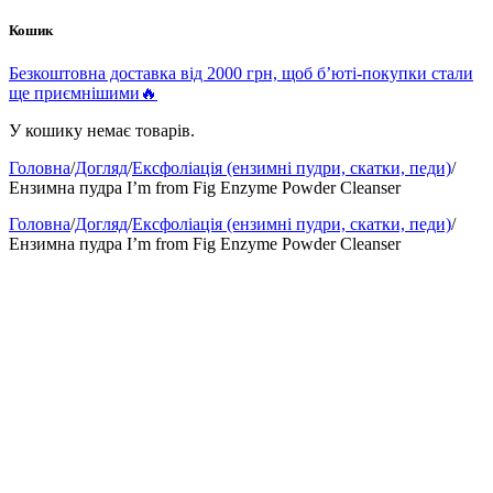
Кошик
Безкоштовна доставка від 2000 грн, щоб б’юті-покупки стали
ще приємнішими🔥
У кошику немає товарів.
Головна
/
Догляд
/
Ексфоліація (ензимні пудри, скатки, педи)
/
Ензимна пудра I’m from Fig Enzyme Powder Cleanser
Головна
/
Догляд
/
Ексфоліація (ензимні пудри, скатки, педи)
/
Ензимна пудра I’m from Fig Enzyme Powder Cleanser