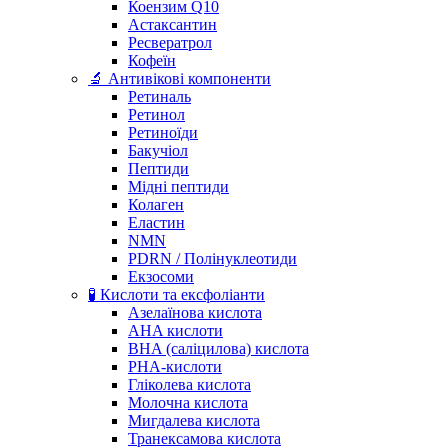
Коензим Q10
Астаксантин
Ресвератрол
Кофеїн
🔬 Антивікові компоненти
Ретиналь
Ретинол
Ретиноїди
Бакучіол
Пептиди
Мідні пептиди
Колаген
Еластин
NMN
PDRN / Полінуклеотиди
Екзосоми
🧪 Кислоти та ексфоліанти
Азелаїнова кислота
AHA кислоти
BHA (саліцилова) кислота
PHA-кислоти
Гліколева кислота
Молочна кислота
Мигдалева кислота
Транексамова кислота