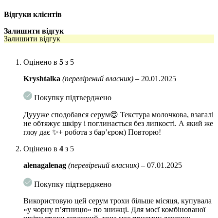
захисний бар’єр, зменшує жирний блиск у Т-зоні, має
‼️ 10.08 ‼️ Цей день точно варто позначити в календарі 👀
антиоксидантну та себорегулюючу дію.
Відгуки клієнтів
Зустрічаємось в ALL FACE: гарантовані подарунки до
кожного замовлення та старт шалених знижок на бренд
Екстракт рису
– зволожує, освітлює та вирівнює тон,
Залишити відгук
CUSKIN. Таке точно не можна пропустити 🤍 Лише
зменшує тьмяність, робить шкіру м’якою і бархатистою.
Залишити відгук
онлайн.
Гідроксипінаколон ретиноат
– стабільна форма ретинолу,
Оцінено в
5
з 5
яка стимулює вироблення колагену, зменшує зморшки та
9 години ago
бореться з акне і пігментацією.
Kryshtalka
(перевірений власник)
–
20.01.2025
View on Instagram
|
2/4
Особливості використання
:
Покупку підтверджено
Після очищення та тонізування шкіри нанесіть серум на обличчя,
Дуууже сподобався серум😍 Текстура молочкова, взагалі
рівномірно розподіліть та залиште до повного вбирання.
не обтяжує шкіру і поглинається без липкості. А який же
глоу дає ✨+ робота з барʼєром) Повторю!
Оцінено в
4
з 5
alenagalenag
(перевірений власник)
–
07.01.2025
Покупку підтверджено
Використовую цей серум трохи більше місяця, купувала
«у чорну пʼятницю» по знижці. Для моєї комбінованої