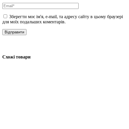
Зберегти моє ім'я, e-mail, та адресу сайту в цьому браузері
для моїх подальших коментарів.
Схожі товари
@allface.ua
•
Follow
Кого обираєте ви? 👀 Надсилайте тому, кого взяли б із
собою!