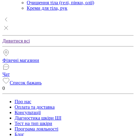
Очищення тіла (гелі, пінки, олії)
Креми для тіла, рук
Дивитися всі
Фізичні магазини
Чат
Список бажань
0
Про нас
Оплата та доставка
Консультації
Діагностика шкіри ШІ
Тест на тип шкіри
Програма лояльності
Блог