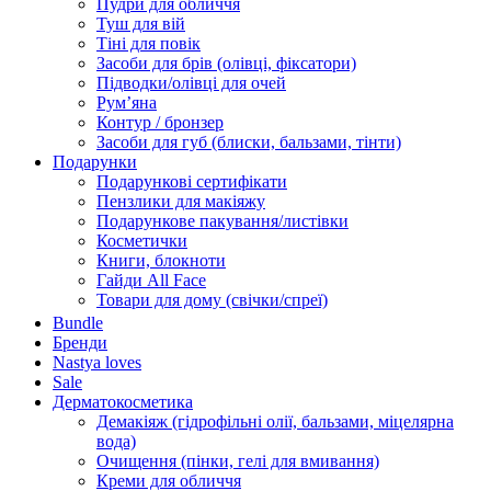
Пудри для обличчя
Туш для вій
Тіні для повік
Засоби для брів (олівці, фіксатори)
Підводки/олівці для очей
Румʼяна
Контур / бронзер
Засоби для губ (блиски, бальзами, тінти)
Подарунки
Подарункові сертифікати
Пензлики для макіяжу
Подарункове пакування/листівки
Косметички
Книги, блокноти
Гайди All Face
Товари для дому (свічки/спреї)
Bundle
Бренди
Nastya loves
Sale
Дерматокосметика
Демакіяж (гідрофільні олії, бальзами, міцелярна
вода)
Очищення (пінки, гелі для вмивання)
Креми для обличчя