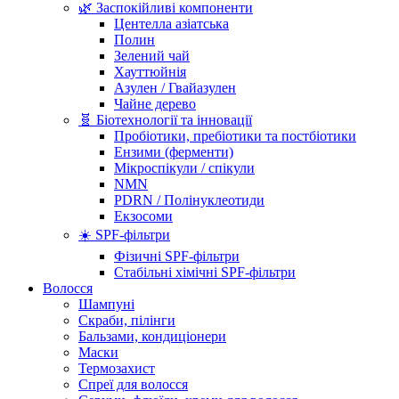
🌿 Заспокійливі компоненти
Центелла азіатська
Полин
Зелений чай
Хауттюйнія
Азулен / Гвайазулен
Чайне дерево
🧬 Біотехнології та інновації
Пробіотики, пребіотики та постбіотики
Ензими (ферменти)
Мікроспікули / спікули
NMN
PDRN / Полінуклеотиди
Екзосоми
☀️ SPF-фільтри
Фізичні SPF-фільтри
Стабільні хімічні SPF-фільтри
Волосся
Шампуні
Скраби, пілінги
Бальзами, кондиціонери
Маски
Термозахист
Спреї для волосся