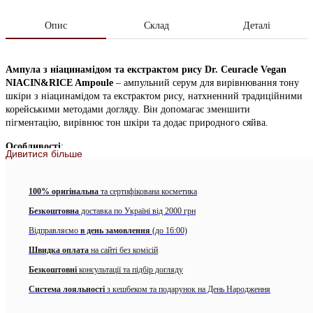
починаються саме з цих міфів про сонцезахист!☀️ Зібрали
5 найпоширеніших з них і пояснили, як усе працює
Опис
Склад
Деталі
насправді. Якщо чули хоча б один з них — напишіть
коментар 👀
Ампула з ніацинамідом та екстрактом рису Dr. Ceuracle Vegan
1 годину ago
NIACIN&RICE Ampoule
– ампульний серум для вирівнювання тону
шкіри з ніацинамідом та екстрактом рису, натхненний традиційними
корейськими методами догляду. Він допомагає зменшити
View on Instagram
|
1/4
пігментацію, вирівнює тон шкіри та додає природного сяйва.
Особливості
:
Дивитися більше
Освітлює пігментні плями та вирівнює тон шкіри
100% оригінальна
та сертифікована косметика
Надає сяйво, усуває тьмяність
Безкоштовна
доставка по Україні від 2000 грн
Підвищує пружність і захисні властивості шкіри
Відправляємо
в день замовлення
(до 16:00)
Має ніжну молочну текстуру, яка залишає шовковистий
Швидка оплата
на сайті без комісій
фініш
Безкоштовні
консультації та підбір догляду
@allface.ua
•
Follow
Активні компоненти
:
Система лояльності
з кешбеком та подарунок на День Народження
Ніацинамід (2%)
– висвітлює пігментацію, укріплює