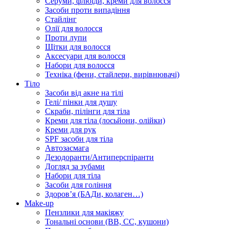
Серуми, флюїди, креми для волосся
Засоби проти випадіння
Стайлінг
Олії для волосся
Проти лупи
Щітки для волосся
Аксесуари для волосся
Набори для волосся
Техніка (фени, стайлери, вирівнювачі)
Тіло
Засоби від акне на тілі
Гелі/ пінки для душу
Скраби, пілінги для тіла
Креми для тіла (лосьйони, олійки)
Креми для рук
SPF засоби для тіла
Автозасмага
Дезодоранти/Антиперспіранти
Догляд за зубами
Набори для тіла
Засоби для гоління
Здоровʼя (БАДи, колаген…)
Make-up
Пензлики для макіяжу
Тональні основи (BB, CC, кушони)