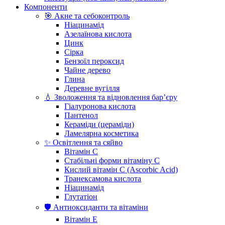
Компоненти
🎯 Акне та себоконтроль
Ніацинамід
Азелаїнова кислота
Цинк
Сірка
Бензоїл пероксид
Чайне дерево
Глина
Деревне вугілля
💧 Зволоження та відновлення бар’єру
Гіалуронова кислота
Пантенол
Кераміди (цераміди)
Ламелярна косметика
✨ Освітлення та сяйво
Вітамін С
Стабільні форми вітаміну С
Кислий вітамін С (Ascorbic Acid)
Транексамова кислота
Ніацинамід
Глутатіон
🛡️ Антиоксиданти та вітаміни
Вітамін Е