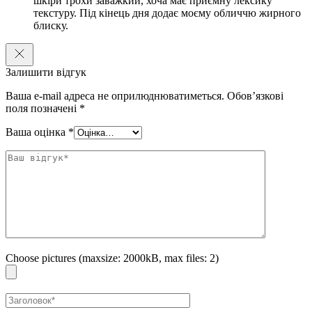
шкіри трохи заважкий, хоча має приємну лексику
текстуру. Під кінець дня додає моєму обличчю жирного
блиску.
Залишити відгук
Ваша e-mail адреса не оприлюднюватиметься.
Обов’язкові
поля позначені
*
Ваша оцінка
*
Choose pictures (maxsize: 2000kB, max files: 2)