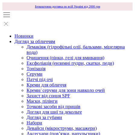
Безкоштовна доставка по всій Україні від 2000 грн
Новинки
Догляд за обличчям
Демакіяж (гідрофільні олії, бальзами, міцелярна
вода)
Очищення (пінки, гелі для вмивання)
Ексфоліація (ензимні пудри, скатки, педи)
Тонізація
Серуми
Патчі під очі
Креми для обличчя
Креми/ серуми для зони навколо очей
Захист від сонця SPF
Маски, пілінги
Точкові засоби від прищів
Догляд для шиї та декольте
Догляд за губами
Набори
Девайси (мікроструми, масажери)
Аксесуари (повʼязки, напульсники)