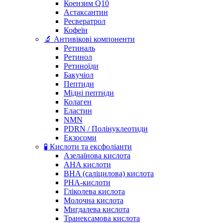
Коензим Q10
Астаксантин
Ресвератрол
Кофеїн
🔬 Антивікові компоненти
Ретиналь
Ретинол
Ретиноїди
Бакучіол
Пептиди
Мідні пептиди
Колаген
Еластин
NMN
PDRN / Полінуклеотиди
Екзосоми
🧪 Кислоти та ексфоліанти
Азелаїнова кислота
AHA кислоти
BHA (саліцилова) кислота
PHA-кислоти
Гліколева кислота
Молочна кислота
Мигдалева кислота
Транексамова кислота