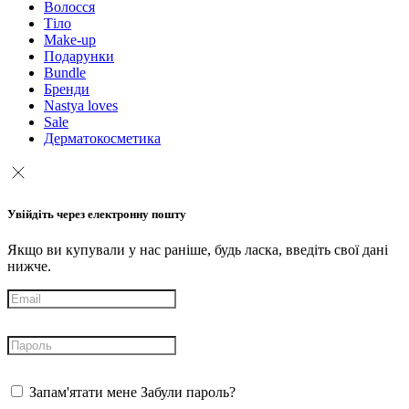
Волосся
Тіло
Make-up
Подарунки
Bundle
Бренди
Nastya loves
Sale
Дерматокосметика
Увійдіть через електронну пошту
Якщо ви купували у нас раніше, будь ласка, введіть свої дані
нижче.
Запам'ятати мене
Забули пароль?