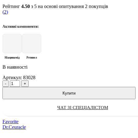
Рейтинг
4.50
з 5 на основі опитування
2
покупців
(
2
)
Активні компоненти:
Ніацинамід
Ретинол
В наявності
Артикул:
83028
Quantity
Купити
ЧАТ ЗІ СПЕЦІАЛІСТОМ
@allface.ua
•
Follow
Favorite
Dr.Ceuracle
Пігментація, передчасне старіння та страх перед SPF