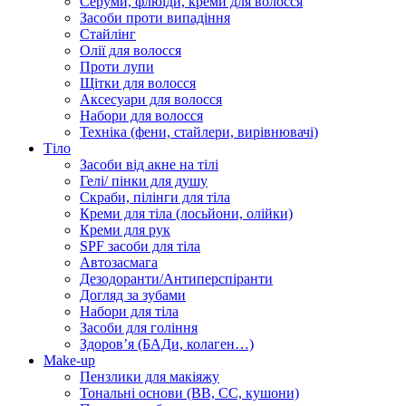
Серуми, флюїди, креми для волосся
Засоби проти випадіння
Стайлінг
Олії для волосся
Проти лупи
Щітки для волосся
Аксесуари для волосся
Набори для волосся
Техніка (фени, стайлери, вирівнювачі)
Тіло
Засоби від акне на тілі
Гелі/ пінки для душу
Скраби, пілінги для тіла
Креми для тіла (лосьйони, олійки)
Креми для рук
SPF засоби для тіла
Автозасмага
Дезодоранти/Антиперспіранти
Догляд за зубами
Набори для тіла
Засоби для гоління
Здоровʼя (БАДи, колаген…)
Make-up
Пензлики для макіяжу
Тональні основи (BB, CC, кушони)