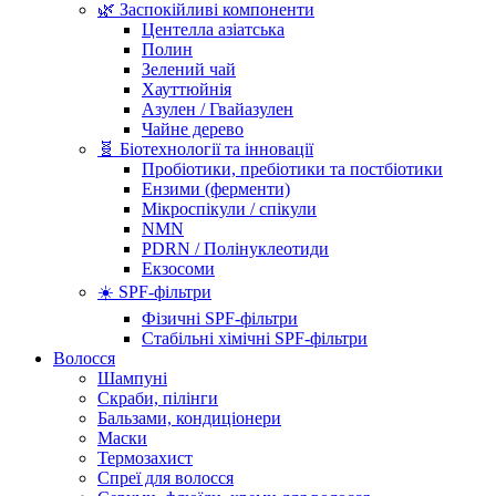
🌿 Заспокійливі компоненти
Центелла азіатська
Полин
Зелений чай
Хауттюйнія
Азулен / Гвайазулен
Чайне дерево
🧬 Біотехнології та інновації
Пробіотики, пребіотики та постбіотики
Ензими (ферменти)
Мікроспікули / спікули
NMN
PDRN / Полінуклеотиди
Екзосоми
☀️ SPF-фільтри
Фізичні SPF-фільтри
Стабільні хімічні SPF-фільтри
Волосся
Шампуні
Скраби, пілінги
Бальзами, кондиціонери
Маски
Термозахист
Спреї для волосся