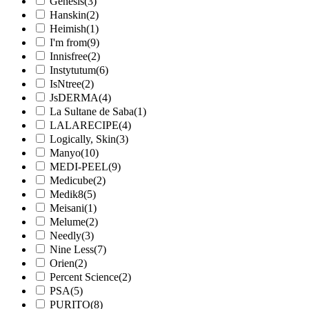
Genesis
(3)
Hanskin
(2)
Heimish
(1)
I'm from
(9)
Innisfree
(2)
Instytutum
(6)
IsNtree
(2)
JsDERMA
(4)
La Sultane de Saba
(1)
LALARECIPE
(4)
Logically, Skin
(3)
Manyo
(10)
MEDI-PEEL
(9)
Medicube
(2)
Medik8
(5)
Meisani
(1)
Melume
(2)
Needly
(3)
Nine Less
(7)
Orien
(2)
Percent Science
(2)
PSA
(5)
PURITO
(8)