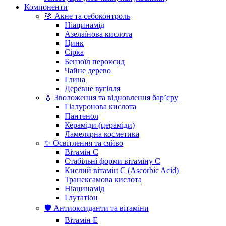
Компоненти
🎯 Акне та себоконтроль
Ніацинамід
Азелаїнова кислота
Цинк
Сірка
Бензоїл пероксид
Чайне дерево
Глина
Деревне вугілля
💧 Зволоження та відновлення бар’єру
Гіалуронова кислота
Пантенол
Кераміди (цераміди)
Ламелярна косметика
✨ Освітлення та сяйво
Вітамін С
Стабільні форми вітаміну С
Кислий вітамін С (Ascorbic Acid)
Транексамова кислота
Ніацинамід
Глутатіон
🛡️ Антиоксиданти та вітаміни
Вітамін Е