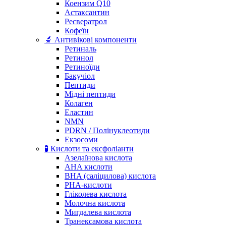
Коензим Q10
Астаксантин
Ресвератрол
Кофеїн
🔬 Антивікові компоненти
Ретиналь
Ретинол
Ретиноїди
Бакучіол
Пептиди
Мідні пептиди
Колаген
Еластин
NMN
PDRN / Полінуклеотиди
Екзосоми
🧪 Кислоти та ексфоліанти
Азелаїнова кислота
AHA кислоти
BHA (саліцилова) кислота
PHA-кислоти
Гліколева кислота
Молочна кислота
Мигдалева кислота
Транексамова кислота