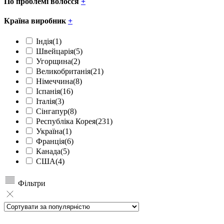
По проблемі волосся
+
Країна виробник
+
Індія
(1)
Швейцарія
(5)
Угорщина
(2)
Великобританія
(21)
Німеччина
(8)
Іспанія
(16)
Італія
(3)
Сінгапур
(8)
Республіка Корея
(231)
Україна
(1)
Франція
(6)
Канада
(5)
США
(4)
Фільтри