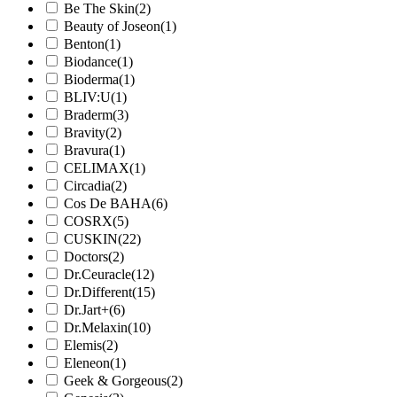
Be The Skin
(2)
Beauty of Joseon
(1)
Benton
(1)
Biodance
(1)
Bioderma
(1)
BLIV:U
(1)
Braderm
(3)
Bravity
(2)
Bravura
(1)
CELIMAX
(1)
Circadia
(2)
Cos De BAHA
(6)
COSRX
(5)
CUSKIN
(22)
Doctors
(2)
Dr.Ceuracle
(12)
Dr.Different
(15)
Dr.Jart+
(6)
Dr.Melaxin
(10)
Elemis
(2)
Eleneon
(1)
Geek & Gorgeous
(2)