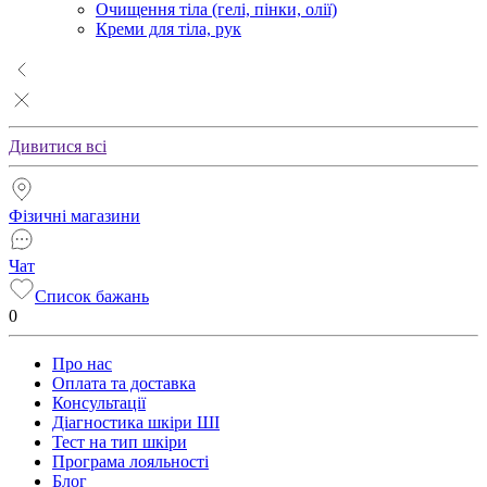
Очищення тіла (гелі, пінки, олії)
Креми для тіла, рук
Дивитися всі
Фізичні магазини
Чат
Список бажань
0
Про нас
Оплата та доставка
Консультації
Діагностика шкіри ШІ
Тест на тип шкіри
Програма лояльності
Блог