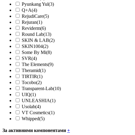
Pyunkang Yul
(3)
Q+A
(4)
RejudiCare
(5)
Rejuran
(1)
Reviderm
(6)
Round Lab
(13)
SKIN & LAB
(2)
SKIN1004
(2)
Some By Mi
(8)
SVR
(4)
The Elements
(9)
Theramid
(1)
TIRTIR
(1)
Tocobo
(2)
Transparent-Lab
(10)
UIQ
(1)
UNLEASHIA
(1)
Usolab
(4)
VT Cosmetics
(1)
Whipped
(5)
За активними компонентами
+