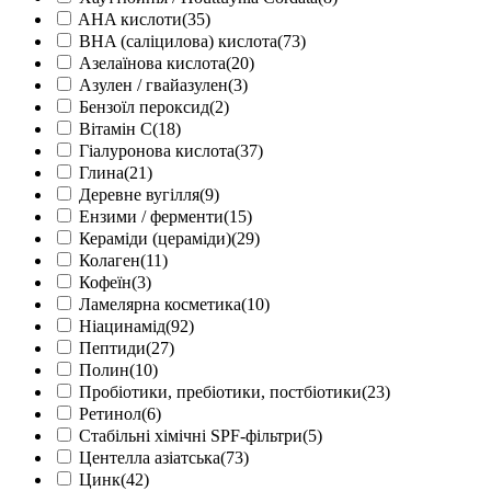
AHA кислоти
(35)
BHA (саліцилова) кислота
(73)
Азелаїнова кислота
(20)
Азулен / гвайазулен
(3)
Бензоїл пероксид
(2)
Вітамін С
(18)
Гіалуронова кислота
(37)
Глина
(21)
Деревне вугілля
(9)
Ензими / ферменти
(15)
Кераміди (цераміди)
(29)
Колаген
(11)
Кофеїн
(3)
Ламелярна косметика
(10)
Ніацинамід
(92)
Пептиди
(27)
Полин
(10)
Пробіотики, пребіотики, постбіотики
(23)
Ретинол
(6)
Стабільні хімічні SPF-фільтри
(5)
Центелла азіатська
(73)
Цинк
(42)