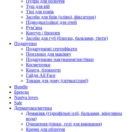
Пудри для обличчя
Туш для вій
Тіні для повік
Засоби для брів (олівці, фіксатори)
Підводки/олівці для очей
Румʼяна
Контур / бронзер
Засоби для губ (блиски, бальзами, тінти)
Подарунки
Подарункові сертифікати
Пензлики для макіяжу
Подарункове пакування/листівки
Косметички
Книги, блокноти
Гайди All Face
Товари для дому (свічки/спреї)
Bundle
Бренди
Nastya loves
Sale
Дерматокосметика
Демакіяж (гідрофільні олії, бальзами, міцелярна
вода)
Очищення (пінки, гелі для вмивання)
Креми для обличчя