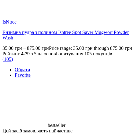
IsNtree
Ензимна пудра з полином Isntree Spot Saver Mugwort Powder
Wash
35.00
грн
–
875.00
грн
Price range: 35.00 грн through 875.00 грн
Рейтинг
4.79
з 5 на основі опитування
105
покупців
(
105
)
Обрати
Favorite
bestseller
Цей засіб замовляють найчастіше