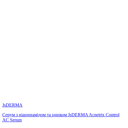
JsDERMA
Серум з ніацинамідом та цинком JsDERMA Acnetrix Control
AC Serum