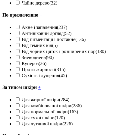
Чайне дерево
(32)
По призначенню
+
Акне і запалення
(237)
Антивіковий догляд
(52)
Від пігментації і постакне
(136)
Від темних кіл
(5)
Від чорних цяток і розширених пор
(180)
Зневоднена
(90)
Купероз
(26)
Проти жирності
(315)
Сухість і лущення
(45)
За типом шкіри
+
Для жирної шкіри
(284)
Для комбінованої шкіри
(286)
Для нормальної шкіри
(163)
Для сухої шкіри
(120)
Для чутливої шкіри
(226)