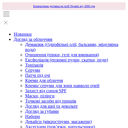
Безкоштовна доставка по всій Україні від 2000 грн
Новинки
Догляд за обличчям
Демакіяж (гідрофільні олії, бальзами, міцелярна
вода)
Очищення (пінки, гелі для вмивання)
Ексфоліація (ензимні пудри, скатки, педи)
Тонізація
Серуми
Патчі під очі
Креми для обличчя
Креми/ серуми для зони навколо очей
Захист від сонця SPF
Маски, пілінги
Точкові засоби від прищів
Догляд для шиї та декольте
Догляд за губами
Набори
Девайси (мікроструми, масажери)
Аксесуари (повʼязки, напульсники)