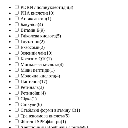
PDRN / полінуклеотиди
(3)
PHA кислоти
(10)
Астаксантин
(1)
Бакучіол
(4)
Вітамін Е
(9)
Гліколева кислота
(5)
Глутатіон
(2)
Екзосоми
(2)
Зелений чай
(10)
Коензим Q10
(1)
Мигдалева кислота
(4)
Мідні пептиди
(1)
Молочна кислота
(4)
Пантенол
(17)
Ретиналь
(3)
Ретиноїди
(4)
Сірка
(1)
Спікули
(6)
Стабільні форми вітаміну С
(1)
Транексамова кислота
(5)
Фізичні SPF-фільтри
(1)
Хауттюйнія / Houttuynia Cordata
(8)