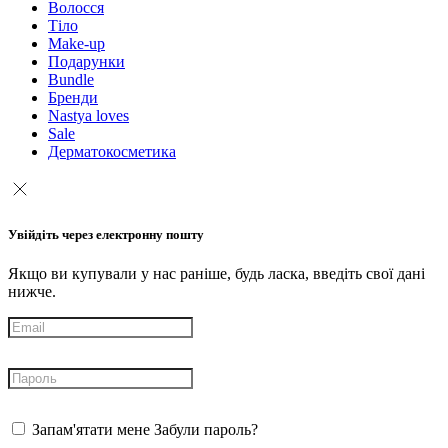
Волосся
Тіло
Make-up
Подарунки
Bundle
Бренди
Nastya loves
Sale
Дерматокосметика
Увійдіть через електронну пошту
Якщо ви купували у нас раніше, будь ласка, введіть свої дані
нижче.
Запам'ятати мене
Забули пароль?