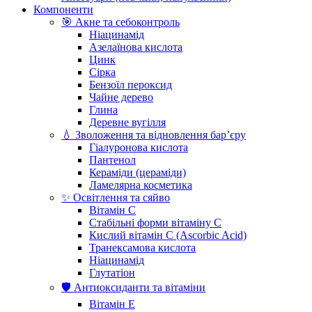
Компоненти
🎯 Акне та себоконтроль
Ніацинамід
Азелаїнова кислота
Цинк
Сірка
Бензоїл пероксид
Чайне дерево
Глина
Деревне вугілля
💧 Зволоження та відновлення бар’єру
Гіалуронова кислота
Пантенол
Кераміди (цераміди)
Ламелярна косметика
✨ Освітлення та сяйво
Вітамін С
Стабільні форми вітаміну С
Кислий вітамін С (Ascorbic Acid)
Транексамова кислота
Ніацинамід
Глутатіон
🛡️ Антиоксиданти та вітаміни
Вітамін Е