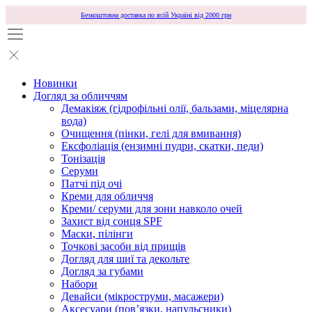
Безкоштовна доставка по всій Україні від 2000 грн
Новинки
Догляд за обличчям
Демакіяж (гідрофільні олії, бальзами, міцелярна
вода)
Очищення (пінки, гелі для вмивання)
Ексфоліація (ензимні пудри, скатки, педи)
Тонізація
Серуми
Патчі під очі
Креми для обличчя
Креми/ серуми для зони навколо очей
Захист від сонця SPF
Маски, пілінги
Точкові засоби від прищів
Догляд для шиї та декольте
Догляд за губами
Набори
Девайси (мікроструми, масажери)
Аксесуари (повʼязки, напульсники)