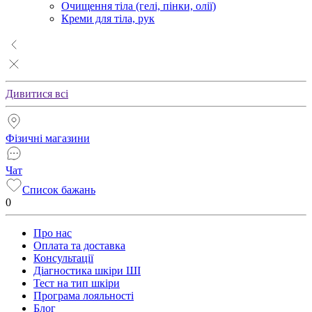
Очищення тіла (гелі, пінки, олії)
Креми для тіла, рук
Дивитися всі
Фізичні магазини
Чат
Список бажань
0
Про нас
Оплата та доставка
Консультації
Діагностика шкіри ШІ
Тест на тип шкіри
Програма лояльності
Блог