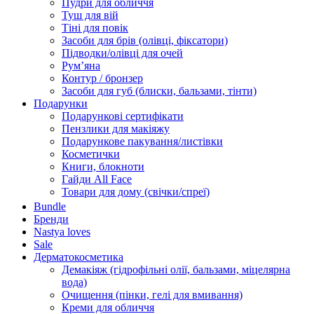
Пудри для обличчя
Туш для вій
Тіні для повік
Засоби для брів (олівці, фіксатори)
Підводки/олівці для очей
Румʼяна
Контур / бронзер
Засоби для губ (блиски, бальзами, тінти)
Подарунки
Подарункові сертифікати
Пензлики для макіяжу
Подарункове пакування/листівки
Косметички
Книги, блокноти
Гайди All Face
Товари для дому (свічки/спреї)
Bundle
Бренди
Nastya loves
Sale
Дерматокосметика
Демакіяж (гідрофільні олії, бальзами, міцелярна
вода)
Очищення (пінки, гелі для вмивання)
Креми для обличчя