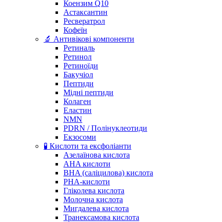
Коензим Q10
Астаксантин
Ресвератрол
Кофеїн
🔬 Антивікові компоненти
Ретиналь
Ретинол
Ретиноїди
Бакучіол
Пептиди
Мідні пептиди
Колаген
Еластин
NMN
PDRN / Полінуклеотиди
Екзосоми
🧪 Кислоти та ексфоліанти
Азелаїнова кислота
AHA кислоти
BHA (саліцилова) кислота
PHA-кислоти
Гліколева кислота
Молочна кислота
Мигдалева кислота
Транексамова кислота