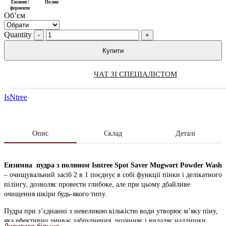
Ензими /
Полин
ферменти
Обʼєм
Quantity
Купити
ЧАТ ЗІ СПЕЦІАЛІСТОМ
IsNtree
Опис
Склад
Деталі
Ензимна пудра з полином Isntree Spot Saver Mugwort Powder Wash
– очищувальний засіб 2 в 1 поєднує в собі функції пінки і делікатного
пілінгу, дозволяє провести глибоке, але при цьому дбайливе
очищення шкіри будь-якого типу.
Пудра при з’єднанні з невеликою кількістю води утворює м’яку піну,
яка ефективно змиває забруднення, розчиняє і видаляє надлишки