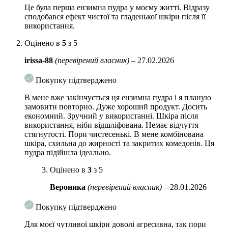
Це була перша ензимна пудра у моєму житті. Відразу
Аллатоін
– пом’якшує роговий шар, стимулює видалення відмерлих
сподобався ефект чистої та гладенької шкіри після її
клітин. Також ефективно запобігає закупорці пор, утворенню
використання.
комедонів і запальних елементів. Також мінімізує ризик утворення
шрамів після травм.
Оцінено в
5
з 5
Регулярне застосування пудри прискорює оновлення шкіри, сприяє
irissa-88
(перевірений власник)
–
27.02.2026
звуженню очищених пор, завдяки чому поверхня шкіри стає більш
гладкою, зменшується пігментація, вирівнюється колір обличчя.
Покупку підтверджено
Застосування
: трохи пудри змішати з невеликою кількістю води,
В мене вже закінчується ця ензимна пудра і я планую
спінити, нанести легкими круговими рухами на обличчя, уникаючи
замовити повторно. Дуже хороший продукт. Досить
області навколо очей, ніжно помасажувати і змити теплою водою.
економний. Зручний у використанні. Шкіра після
Використовувати 2-3 рази в тиждень.
використання, ніби відшліфована. Немає відчуття
стягнутості. Пори чистесенькі. В мене комбінована
1 шт – 1 грам
шкіра, схильна до жирності та закритих комедонів. Ця
пудра підійшла ідеально.
Оцінено в
3
з 5
Вероника
(перевірений власник)
–
28.01.2026
Покупку підтверджено
Для моєї чутливої шкіри доволі агресивна, так пори