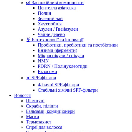
🌿 Заспокійливі компоненти
Центелла азіатська
Полин
Зелений чай
Хауттюйнія
Азулен / Гвайазулен
Чайне дерево
🧬 Біотехнології та інновації
Пробіотики, пребіотики та постбіотики
Ензими (ферменти)
Мікроспікули / спікули
NMN
PDRN / Полінуклеотиди
Екзосоми
☀️ SPF-фільтри
Фізичні SPF-фільтри
Стабільні хімічні SPF-фільтри
Волосся
Шампуні
Скраби, пілінги
Бальзами, кондиціонери
Маски
Термозахист
Спреї для волосся