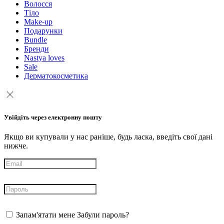
Волосся
Тіло
Make-up
Подарунки
Bundle
Бренди
Nastya loves
Sale
Дерматокосметика
Увійдіть через електронну пошту
Якщо ви купували у нас раніше, будь ласка, введіть свої дані
нижче.
Запам'ятати мене
Забули пароль?