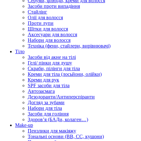
Серуми, флюїди, креми для волосся
Засоби проти випадіння
Стайлінг
Олії для волосся
Проти лупи
Щітки для волосся
Аксесуари для волосся
Набори для волосся
Техніка (фени, стайлери, вирівнювачі)
Тіло
Засоби від акне на тілі
Гелі/ пінки для душу
Скраби, пілінги для тіла
Креми для тіла (лосьйони, олійки)
Креми для рук
SPF засоби для тіла
Автозасмага
Дезодоранти/Антиперспіранти
Догляд за зубами
Набори для тіла
Засоби для гоління
Здоровʼя (БАДи, колаген…)
Make-up
Пензлики для макіяжу
Тональні основи (BB, CC, кушони)