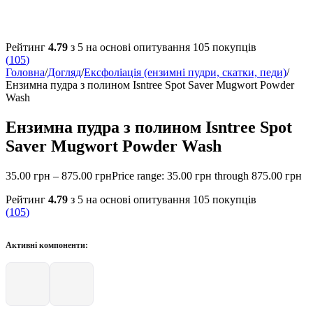
Рейтинг
4.79
з 5 на основі опитування
105
покупців
(
105
)
Головна
/
Догляд
/
Ексфоліація (ензимні пудри, скатки, педи)
/
Ензимна пудра з полином Isntree Spot Saver Mugwort Powder
Wash
Ензимна пудра з полином Isntree Spot
Saver Mugwort Powder Wash
35.00
грн
–
875.00
грн
Price range: 35.00 грн through 875.00 грн
Рейтинг
4.79
з 5 на основі опитування
105
покупців
(
105
)
Активні компоненти: