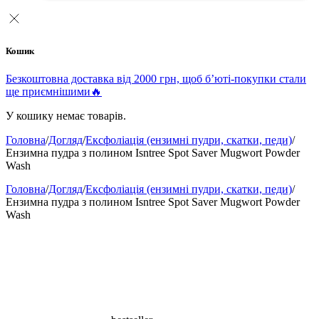
Кошик
Безкоштовна доставка від 2000 грн, щоб б’юті-покупки стали
ще приємнішими🔥
У кошику немає товарів.
Головна
/
Догляд
/
Ексфоліація (ензимні пудри, скатки, педи)
/
Ензимна пудра з полином Isntree Spot Saver Mugwort Powder
Wash
Головна
/
Догляд
/
Ексфоліація (ензимні пудри, скатки, педи)
/
Ензимна пудра з полином Isntree Spot Saver Mugwort Powder
Wash