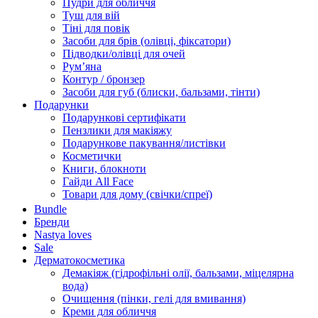
Пудри для обличчя
Туш для вій
Тіні для повік
Засоби для брів (олівці, фіксатори)
Підводки/олівці для очей
Румʼяна
Контур / бронзер
Засоби для губ (блиски, бальзами, тінти)
Подарунки
Подарункові сертифікати
Пензлики для макіяжу
Подарункове пакування/листівки
Косметички
Книги, блокноти
Гайди All Face
Товари для дому (свічки/спреї)
Bundle
Бренди
Nastya loves
Sale
Дерматокосметика
Демакіяж (гідрофільні олії, бальзами, міцелярна
вода)
Очищення (пінки, гелі для вмивання)
Креми для обличчя