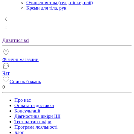
Очищення тіла (гелі, пінки, олії)
Креми для тіла, рук
Дивитися всі
Фізичні магазини
Чат
Список бажань
0
Про нас
Оплата та доставка
Консультації
Діагностика шкіри ШІ
Тест на тип шкіри
Програма лояльності
Блог