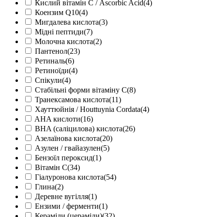
Кислий вітамін С / Ascorbic Acid
(4)
Коензим Q10
(4)
Мигдалева кислота
(3)
Мідні пептиди
(7)
Молочна кислота
(2)
Пантенол
(23)
Ретиналь
(6)
Ретиноїди
(4)
Спікули
(4)
Стабільні форми вітаміну С
(8)
Транексамова кислота
(11)
Хауттюйнія / Houttuynia Cordata
(4)
AHA кислоти
(16)
BHA (саліцилова) кислота
(26)
Азелаїнова кислота
(20)
Азулен / гвайазулен
(5)
Бензоїл пероксид
(1)
Вітамін С
(34)
Гіалуронова кислота
(54)
Глина
(2)
Деревне вугілля
(1)
Ензими / ферменти
(1)
Кераміди (цераміди)
(32)