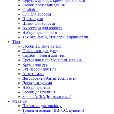
Серуми, флюїди, креми для волосся
Засоби проти випадіння
Стайлінг
Олії для волосся
Проти лупи
Щітки для волосся
Аксесуари для волосся
Набори для волосся
Техніка (фени, стайлери, вирівнювачі)
Тіло
Засоби від акне на тілі
Гелі/ пінки для душу
Скраби, пілінги для тіла
Креми для тіла (лосьйони, олійки)
Креми для рук
SPF засоби для тіла
Автозасмага
Дезодоранти/Антиперспіранти
Догляд за зубами
Набори для тіла
Засоби для гоління
Здоровʼя (БАДи, колаген…)
Make-up
Пензлики для макіяжу
Тональні основи (BB, CC, кушони)