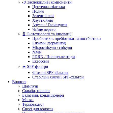
🌿 Заспокійливі компоненти
Центелла азіатська
Полин
Зелений чай
Хауттюйнія
Азулен / Гвайазулен
Чайне дерево
🧬 Біотехнології та інновації
Пробіотики, пребіотики та постбіотики
Ензими (ферменти)
Мікроспікули / спікули
NMN
PDRN / Полінуклеотиди
Екзосоми
☀️ SPF-фільтри
Фізичні SPF-фільтри
Стабільні хімічні SPF-фільтри
Волосся
Шампуні
Скраби, пілінги
Бальзами, кондиціонери
Маски
Термозахист
Спреї для волосся