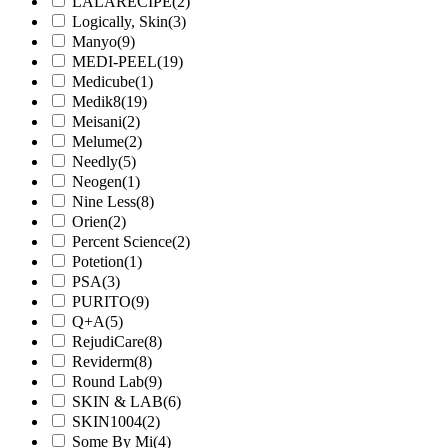
LALARECIPE
(2)
Logically, Skin
(3)
Manyo
(9)
MEDI-PEEL
(19)
Medicube
(1)
Medik8
(19)
Meisani
(2)
Melume
(2)
Needly
(5)
Neogen
(1)
Nine Less
(8)
Orien
(2)
Percent Science
(2)
Potetion
(1)
PSA
(3)
PURITO
(9)
Q+A
(5)
RejudiCare
(8)
Reviderm
(8)
Round Lab
(9)
SKIN & LAB
(6)
SKIN1004
(2)
Some By Mi
(4)