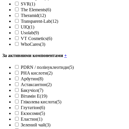
SVR
(1)
The Elements
(6)
Theramid
(12)
Transparent-Lab
(12)
UIQ
(1)
Usolab
(9)
VT Cosmetics
(6)
WhoCares
(3)
За активними компонентами
+
PDRN / полінуклеотиди
(5)
PHA кислоти
(2)
Арбутин
(8)
Астаксантин
(2)
Бакучіол
(7)
Вітамін Е
(19)
Гліколева кислота
(5)
Глутатіон
(6)
Екзосоми
(5)
Еластин
(1)
Зелений чай
(3)