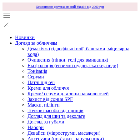
Безкоштовна доставка по всій Україні від 2000 грн
Новинки
Догляд за обличчям
Демакіяж (гідрофільні олії, бальзами, міцелярна
вода)
Очищення (пінки, гелі для вмивання)
Ексфоліація (ензимні пудри, скатки, педи)
Тонізація
Серуми
Патчі під очі
Креми для обличчя
Креми/ серуми для зони навколо очей
Захист від сонця SPF
Маски, пілінги
Точкові засоби від прищів
Догляд для шиї та декольте
Догляд за губами
Набори
Девайси (мікроструми, масажери)
Аксесуари (повʼязки, напульсники)