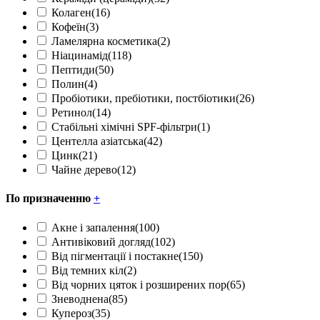
Колаген
(16)
Кофеїн
(3)
Ламелярна косметика
(2)
Ніацинамід
(118)
Пептиди
(50)
Полин
(4)
Пробіотики, пребіотики, постбіотики
(26)
Ретинол
(14)
Стабільні хімічні SPF-фільтри
(1)
Центелла азіатська
(42)
Цинк
(21)
Чайне дерево
(12)
По призначенню
+
Акне і запалення
(100)
Антивіковий догляд
(102)
Від пігментації і постакне
(150)
Від темних кіл
(2)
Від чорних цяток і розширених пор
(65)
Зневоднена
(85)
Купероз
(35)