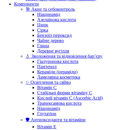
Компоненти
🎯 Акне та себоконтроль
Ніацинамід
Азелаїнова кислота
Цинк
Сірка
Бензоїл пероксид
Чайне дерево
Глина
Деревне вугілля
💧 Зволоження та відновлення бар’єру
Гіалуронова кислота
Пантенол
Кераміди (цераміди)
Ламелярна косметика
✨ Освітлення та сяйво
Вітамін С
Стабільні форми вітаміну С
Кислий вітамін С (Ascorbic Acid)
Транексамова кислота
Ніацинамід
Глутатіон
🛡️ Антиоксиданти та вітаміни
Вітамін Е