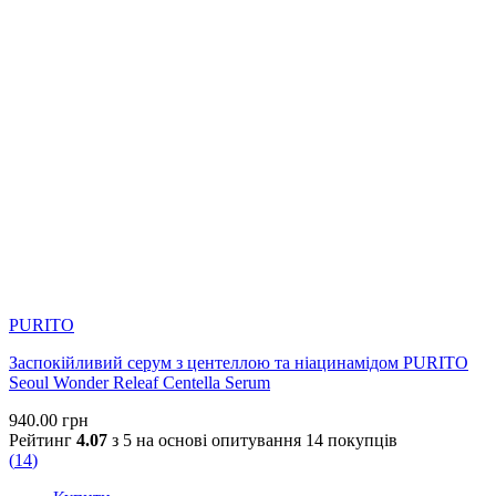
PURITO
Заспокійливий серум з центеллою та ніацинамідом PURITO
Seoul Wonder Releaf Centella Serum
940.00
грн
Рейтинг
4.07
з 5 на основі опитування
14
покупців
(
14
)