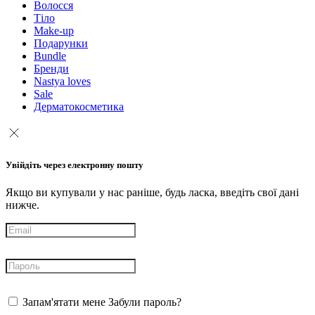
Волосся
Тіло
Make-up
Подарунки
Bundle
Бренди
Nastya loves
Sale
Дерматокосметика
Увійдіть через електронну пошту
Якщо ви купували у нас раніше, будь ласка, введіть свої дані
нижче.
Запам'ятати мене
Забули пароль?