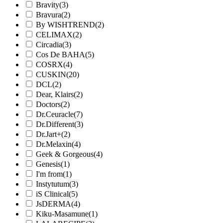
Bravity
(3)
Bravura
(2)
By WISHTREND
(2)
CELIMAX
(2)
Circadia
(3)
Cos De BAHA
(5)
COSRX
(4)
CUSKIN
(20)
DCL
(2)
Dear, Klairs
(2)
Doctors
(2)
Dr.Ceuracle
(7)
Dr.Different
(3)
Dr.Jart+
(2)
Dr.Melaxin
(4)
Geek & Gorgeous
(4)
Genesis
(1)
I'm from
(1)
Instytutum
(3)
iS Clinical
(5)
JsDERMA
(4)
Kiku-Masamune
(1)