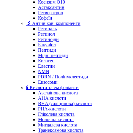
Коензим Q10
Астаксантин
Ресвератрол
Кофеїн
🔬 Антивікові компоненти
Ретиналь
Ретинол
Ретиноїди
Бакучіол
Пептиди
Мідні пептиди
Колаген
Еластин
NMN
PDRN / Полінуклеотиди
Екзосоми
🧪 Кислоти та ексфоліанти
Азелаїнова кислота
AHA кислоти
BHA (саліцилова) кислота
PHA-кислоти
Гліколева кислота
Молочна кислота
Мигдалева кислота
Транексамова кислота