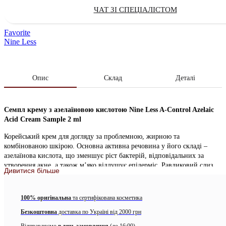
ЧАТ ЗІ СПЕЦІАЛІСТОМ
Favorite
Nine Less
Опис
Склад
Деталі
Семпл крему з азелаїновою кислотою Nine Less A-Control Azelaic
Acid Cream Sample 2 ml
Корейський крем для догляду за проблемною, жирною та
комбінованою шкірою. Основна активна речовина у його складі –
азелаїнова кислота, що зменшує ріст бактерій, відповідальних за
утворення акне, а також м’яко відлущує епідерміс. Равликовий слиз
Дивитися більше
додатково покращує рівень зволоження шкіри та візуально звужує
пори. Пантенол у складі крему заспокоює подразнення та запалення.
Водночас молочна кислота підсилює зволожувальну дію засобу, а
100% оригінальна
та сертифікована косметика
екстракт центелли азіатської сприяє регенерації епідермісу. Доповнює
Безкоштовна
доставка по Україні від 2000 грн
композицію екстракт листя зеленого чаю, який зменшує кількість
себуму. Крем має легку текстуру, що швидко поглинається і не