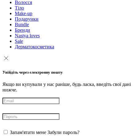
Волосся
Тіло
Make-up
Подарунки
Bundle
Бренди
Nastya loves
Sale
Дерматокосметика
Увійдіть через електронну пошту
Якщо ви купували у нас раніше, будь ласка, введіть свої дані
нижче.
Запам'ятати мене
Забули пароль?