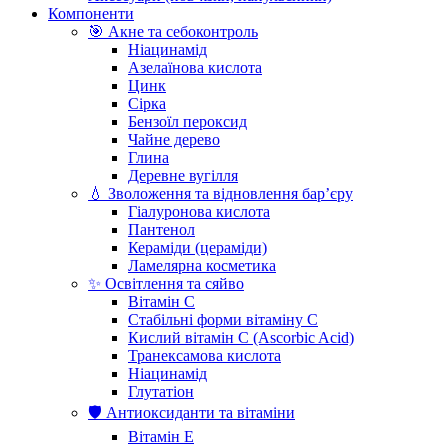
Компоненти
🎯 Акне та себоконтроль
Ніацинамід
Азелаїнова кислота
Цинк
Сірка
Бензоїл пероксид
Чайне дерево
Глина
Деревне вугілля
💧 Зволоження та відновлення бар’єру
Гіалуронова кислота
Пантенол
Кераміди (цераміди)
Ламелярна косметика
✨ Освітлення та сяйво
Вітамін С
Стабільні форми вітаміну С
Кислий вітамін С (Ascorbic Acid)
Транексамова кислота
Ніацинамід
Глутатіон
🛡️ Антиоксиданти та вітаміни
Вітамін Е