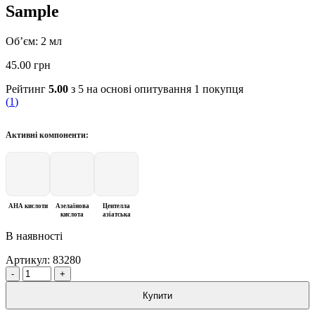
Sample
Об’єм: 2 мл
45.00
грн
Рейтинг
5.00
з 5 на основі опитування
1
покупця
(
1
)
Активні компоненти:
AHA кислоти
Азелаїнова
Центелла
кислота
азіатська
В наявності
Артикул:
83280
Quantity
Купити