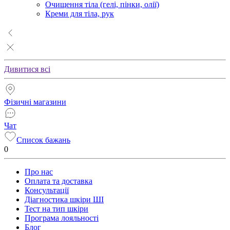
Очищення тіла (гелі, пінки, олії)
Креми для тіла, рук
Дивитися всі
Фізичні магазини
Чат
Список бажань
0
Про нас
Оплата та доставка
Консультації
Діагностика шкіри ШІ
Тест на тип шкіри
Програма лояльності
Блог