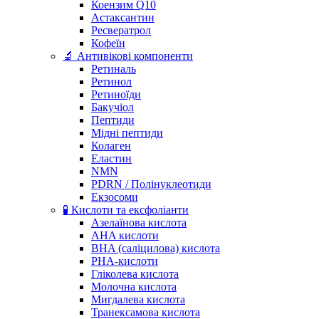
Коензим Q10
Астаксантин
Ресвератрол
Кофеїн
🔬 Антивікові компоненти
Ретиналь
Ретинол
Ретиноїди
Бакучіол
Пептиди
Мідні пептиди
Колаген
Еластин
NMN
PDRN / Полінуклеотиди
Екзосоми
🧪 Кислоти та ексфоліанти
Азелаїнова кислота
AHA кислоти
BHA (саліцилова) кислота
PHA-кислоти
Гліколева кислота
Молочна кислота
Мигдалева кислота
Транексамова кислота