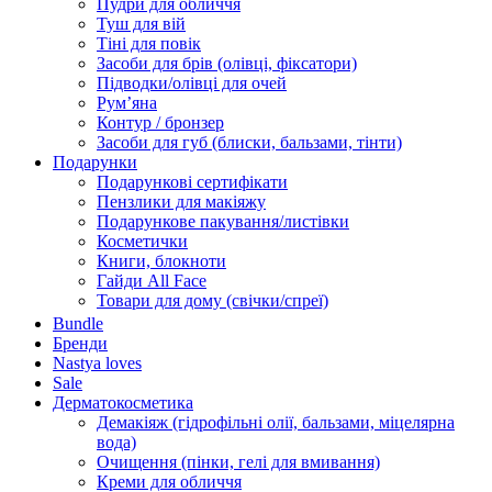
Пудри для обличчя
Туш для вій
Тіні для повік
Засоби для брів (олівці, фіксатори)
Підводки/олівці для очей
Румʼяна
Контур / бронзер
Засоби для губ (блиски, бальзами, тінти)
Подарунки
Подарункові сертифікати
Пензлики для макіяжу
Подарункове пакування/листівки
Косметички
Книги, блокноти
Гайди All Face
Товари для дому (свічки/спреї)
Bundle
Бренди
Nastya loves
Sale
Дерматокосметика
Демакіяж (гідрофільні олії, бальзами, міцелярна
вода)
Очищення (пінки, гелі для вмивання)
Креми для обличчя