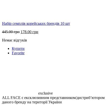
Набір семплів корейських брендів 10 шт
Оригінальна
Поточна
445.00
грн
178.00
грн
ціна:
ціна:
Немає відгуків
445.00 грн.
178.00 грн.
Купити
Favorite
exclusive
ALL FACE є ексклюзивним представником/дистрибʼютором
даного бренду на території України