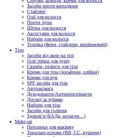
Серуми, флюїди, креми для волосся
Засоби проти випадіння
Стайлінг
Олії для волосся
Проти лупи
Щітки для волосся
Аксесуари для волосся
Набори для волосся
Техніка (фени, стайлери, вирівнювачі)
Тіло
Засоби від акне на тілі
Гелі/ пінки для душу
Скраби, пілінги для тіла
Креми для тіла (лосьйони, олійки)
Креми для рук
SPF засоби для тіла
Автозасмага
Дезодоранти/Антиперспіранти
Догляд за зубами
Набори для тіла
Засоби для гоління
Здоровʼя (БАДи, колаген…)
Make-up
Пензлики для макіяжу
Тональні основи (BB, CC, кушони)