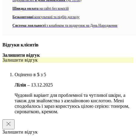
Відправляємо
в день замовлення
(до 16:00)
залишає липкого шару.
Швидка оплата
на сайті без комісій
Повнорозмірний формат доступний за посиланням –
Nine Less A-
Безкоштовні
консультації та підбір догляду
Control Azelaic Acid Cream Sample
Система лояльності
з кешбеком та подарунок на День Народження
Особливості Nine Less A-Control Azelaic Acid Cream:
Бореться з акне
Відгуки клієнтів
Зволожує
Залишити відгук
Залишити відгук
Має протизапальну дію
Зменшує кількість себуму
Оцінено в
5
з 5
Регенерує
Лілія
–
13.12.2025
Заспокоює
Чудовий варіант для проблемної та чутливої шкіри, а
також для знайомства з азелаїновою кислотою. Мені
Кому підійде Nine Less A-Control Azelaic Acid Cream:
сподобалось і зараз користуюсь цілою серією: тонером,
сироваткою, кремом.
Підійде для жирної шкіри, комбінованої та шкіри з акне
Активні компоненти:
Залишити відгук
Азелаїнова кислота
—
зменшує ріст бактерій,