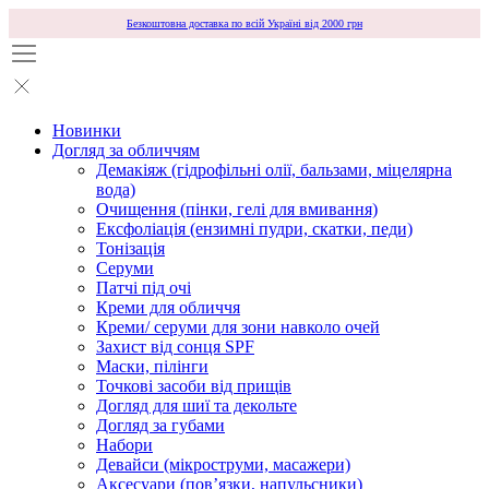
Безкоштовна доставка по всій Україні від 2000 грн
Новинки
Догляд за обличчям
Демакіяж (гідрофільні олії, бальзами, міцелярна
вода)
Очищення (пінки, гелі для вмивання)
Ексфоліація (ензимні пудри, скатки, педи)
Тонізація
Серуми
Патчі під очі
Креми для обличчя
Креми/ серуми для зони навколо очей
Захист від сонця SPF
Маски, пілінги
Точкові засоби від прищів
Догляд для шиї та декольте
Догляд за губами
Набори
Девайси (мікроструми, масажери)
Аксесуари (повʼязки, напульсники)