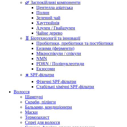
🌿 Заспокійливі компоненти
Центелла азіатська
Полин
Зелений чай
Хауттюйнія
Азулен / Гвайазулен
Чайне дерево
🧬 Біотехнології та інновації
Пробіотики, пребіотики та постбіотики
Ензими (ферменти)
Мікроспікули / спікули
NMN
PDRN / Полінуклеотиди
Екзосоми
☀️ SPF-фільтри
Фізичні SPF-фільтри
Стабільні хімічні SPF-фільтри
Волосся
Шампуні
Скраби, пілінги
Бальзами, кондиціонери
Маски
Термозахист
Спреї для волосся