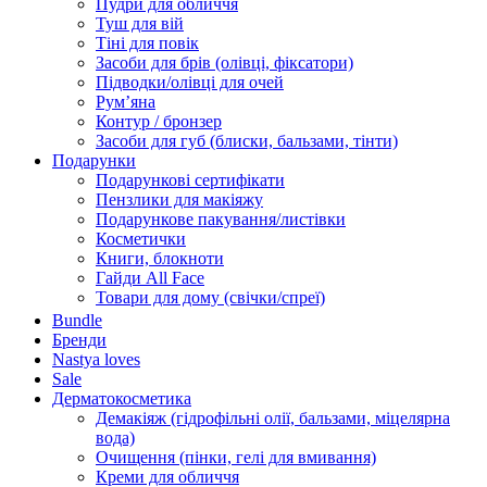
Пудри для обличчя
Туш для вій
Тіні для повік
Засоби для брів (олівці, фіксатори)
Підводки/олівці для очей
Румʼяна
Контур / бронзер
Засоби для губ (блиски, бальзами, тінти)
Подарунки
Подарункові сертифікати
Пензлики для макіяжу
Подарункове пакування/листівки
Косметички
Книги, блокноти
Гайди All Face
Товари для дому (свічки/спреї)
Bundle
Бренди
Nastya loves
Sale
Дерматокосметика
Демакіяж (гідрофільні олії, бальзами, міцелярна
вода)
Очищення (пінки, гелі для вмивання)
Креми для обличчя