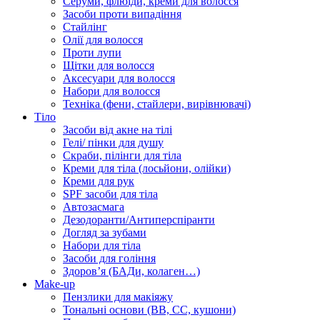
Серуми, флюїди, креми для волосся
Засоби проти випадіння
Стайлінг
Олії для волосся
Проти лупи
Щітки для волосся
Аксесуари для волосся
Набори для волосся
Техніка (фени, стайлери, вирівнювачі)
Тіло
Засоби від акне на тілі
Гелі/ пінки для душу
Скраби, пілінги для тіла
Креми для тіла (лосьйони, олійки)
Креми для рук
SPF засоби для тіла
Автозасмага
Дезодоранти/Антиперспіранти
Догляд за зубами
Набори для тіла
Засоби для гоління
Здоровʼя (БАДи, колаген…)
Make-up
Пензлики для макіяжу
Тональні основи (BB, CC, кушони)