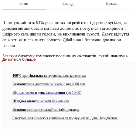
Опис
Склад
Деталі
Шампунь містить 94% рослинних інгредієнтів і деревне вугілля, за
допомогою яких засіб миттєво допомагає позбутися від жирності і
шкірного сала шкіри голови, не викликаючи сухості. Дарує відчуття
свіжості як після миття волосся. Дбайливо і безпечно для шкіри
голови.
Завдяки багатому комплексу рослинних екстрактів, сухий шампунь
Дивитися більше
регулює роботу сальних залоз, поглинає надлишки себума і дозволяє
людям з жирним волоссям рідше використовувати рідкі шампуні.
Вже через кілька хвилин після нанесення волосся стає об’ємними і
100% оригінальна
та сертифікована косметика
легкими.
Безкоштовна
доставка по Україні від 2000 грн
Маленькі частки не мають кольору, тому не залишають білі сліди.
Відправляємо
в день замовлення
(до 16:00)
Спеціальні абсорбенти вбирають надлишок себума і вологи, завдяки
чому з’являється ефект тільки що вимитих волосся.
Швидка оплата
на сайті без комісій
Безкоштовні
консультації та підбір догляду
Активні інгредієнти:
Система лояльності
з кешбеком та подарунок на День Народження
порошок деревного вугілля сприяє глибокому очищенню
волосся і шкіри голови від зайвого жиру, бруду, залишаючи
їх чистими, свіжими;