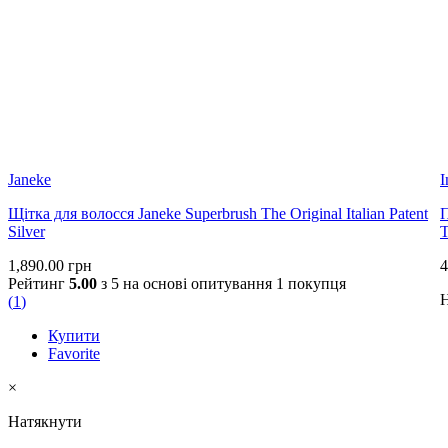
Janeke
I
Щітка для волосся Janeke Superbrush The Original Italian Patent
П
Silver
T
1,890.00
грн
4
Рейтинг
5.00
з 5 на основі опитування
1
покупця
Н
(
1
)
Купити
Favorite
×
Натякнути