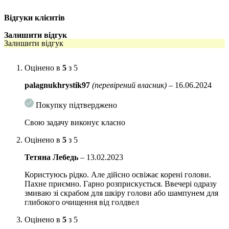
комплекс рослинних екстрактів глибоко живлять,
Відгуки клієнтів
відновлюють пошкоджену структуру волосся, допомагають
позбутися проблеми з лущенням і лупою, себорегуляція.
Залишити відгук
Залишити відгук
Спосіб застосування:
Оцінено в
5
з 5
1. Добре струсіть перед використанням і рівномірно розподіліть на 30
см від волосся
palagnukhrystik97
(перевірений власник)
–
16.06.2024
2. Дайте сухому шампуню трохи вбратися
3. Розчешіть волосся від коренів до кінчиків, щоб волосся стали
Покупку підтверджено
шовковисто-гладкими.
Свою задачу виконує класно
Об’єм:
150 мл
Оцінено в
5
з 5
Тетяна Лебедь
–
13.02.2023
Користуюсь рідко. Але дійсно освіжає корені голови.
Пахне приємно. Гарно розприскується. Ввечері одразу
змиваю зі скрабом для шкіру голови або шампунем для
глибокого очищення від голдвел
Оцінено в
5
з 5