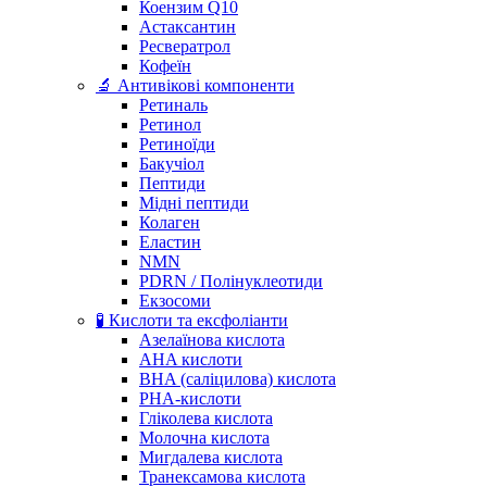
Коензим Q10
Астаксантин
Ресвератрол
Кофеїн
🔬 Антивікові компоненти
Ретиналь
Ретинол
Ретиноїди
Бакучіол
Пептиди
Мідні пептиди
Колаген
Еластин
NMN
PDRN / Полінуклеотиди
Екзосоми
🧪 Кислоти та ексфоліанти
Азелаїнова кислота
AHA кислоти
BHA (саліцилова) кислота
PHA-кислоти
Гліколева кислота
Молочна кислота
Мигдалева кислота
Транексамова кислота