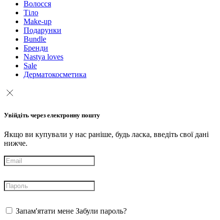
Волосся
Тіло
Make-up
Подарунки
Bundle
Бренди
Nastya loves
Sale
Дерматокосметика
Увійдіть через електронну пошту
Якщо ви купували у нас раніше, будь ласка, введіть свої дані
нижче.
Запам'ятати мене
Забули пароль?