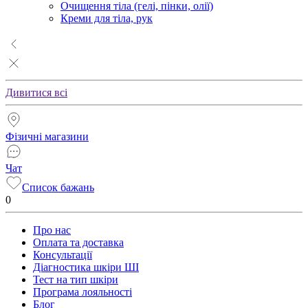
Очищення тіла (гелі, пінки, олії)
Креми для тіла, рук
Дивитися всі
Фізичні магазини
Чат
Список бажань
0
Про нас
Оплата та доставка
Консультації
Діагностика шкіри ШІ
Тест на тип шкіри
Програма лояльності
Блог