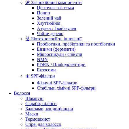
🌿 Заспокійливі компоненти
Центелла азіатська
Полин
Зелений чай
Хауттюйнія
Азулен / Гвайазулен
Чайне дерево
🧬 Біотехнології та інновації
Пробіотики, пребіотики та постбіотики
Ензими (ферменти)
Мікроспікули / спікули
NMN
PDRN / Полінуклеотиди
Екзосоми
☀️ SPF-фільтри
Фізичні SPF-фільтри
Стабільні хімічні SPF-фільтри
Волосся
Шампуні
Скраби, пілінги
Бальзами, кондиціонери
Маски
Термозахист
Спреї для волосся