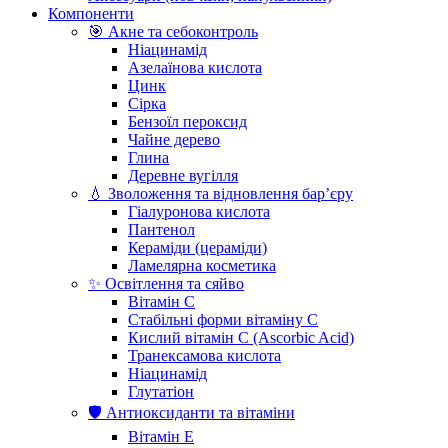
Компоненти
🎯 Акне та себоконтроль
Ніацинамід
Азелаїнова кислота
Цинк
Сірка
Бензоїл пероксид
Чайне дерево
Глина
Деревне вугілля
💧 Зволоження та відновлення бар’єру
Гіалуронова кислота
Пантенол
Кераміди (цераміди)
Ламелярна косметика
✨ Освітлення та сяйво
Вітамін С
Стабільні форми вітаміну С
Кислий вітамін С (Ascorbic Acid)
Транексамова кислота
Ніацинамід
Глутатіон
🛡️ Антиоксиданти та вітаміни
Вітамін Е