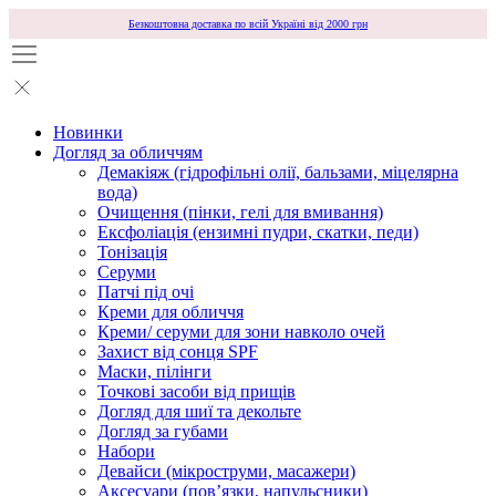
Безкоштовна доставка по всій Україні від 2000 грн
Новинки
Догляд за обличчям
Демакіяж (гідрофільні олії, бальзами, міцелярна
вода)
Очищення (пінки, гелі для вмивання)
Ексфоліація (ензимні пудри, скатки, педи)
Тонізація
Серуми
Патчі під очі
Креми для обличчя
Креми/ серуми для зони навколо очей
Захист від сонця SPF
Маски, пілінги
Точкові засоби від прищів
Догляд для шиї та декольте
Догляд за губами
Набори
Девайси (мікроструми, масажери)
Аксесуари (повʼязки, напульсники)