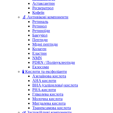
Астаксантин
Ресвератрол
Кофеїн
🔬 Антивікові компоненти
Ретиналь
Ретинол
Ретиноїди
Бакучіол
Пептиди
Мідні пептиди
Колаген
Еластин
NMN
PDRN / Полінуклеотиди
Екзосоми
🧪 Кислоти та ексфоліанти
Азелаїнова кислота
AHA кислоти
BHA (саліцилова) кислота
PHA-кислоти
Гліколева кислота
Молочна кислота
Мигдалева кислота
Транексамова кислота
🌿 Заспокійливі компоненти