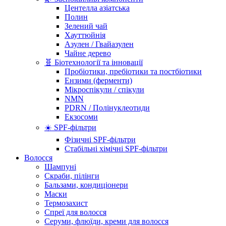
Центелла азіатська
Полин
Зелений чай
Хауттюйнія
Азулен / Гвайазулен
Чайне дерево
🧬 Біотехнології та інновації
Пробіотики, пребіотики та постбіотики
Ензими (ферменти)
Мікроспікули / спікули
NMN
PDRN / Полінуклеотиди
Екзосоми
☀️ SPF-фільтри
Фізичні SPF-фільтри
Стабільні хімічні SPF-фільтри
Волосся
Шампуні
Скраби, пілінги
Бальзами, кондиціонери
Маски
Термозахист
Спреї для волосся
Серуми, флюїди, креми для волосся