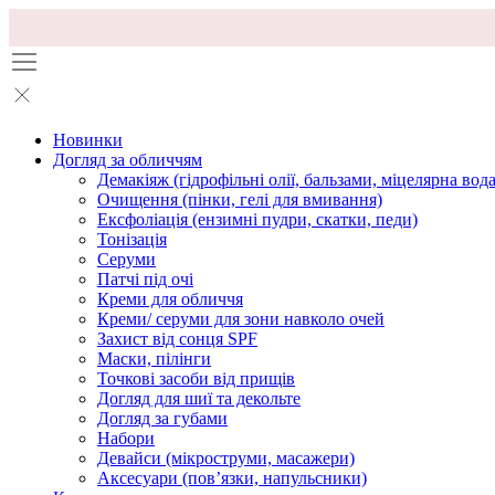
Новинки
Догляд за обличчям
Демакіяж (гідрофільні олії, бальзами, міцелярна вода
Очищення (пінки, гелі для вмивання)
Ексфоліація (ензимні пудри, скатки, педи)
Тонізація
Серуми
Патчі під очі
Креми для обличчя
Креми/ серуми для зони навколо очей
Захист від сонця SPF
Маски, пілінги
Точкові засоби від прищів
Догляд для шиї та декольте
Догляд за губами
Набори
Девайси (мікроструми, масажери)
Аксесуари (повʼязки, напульсники)