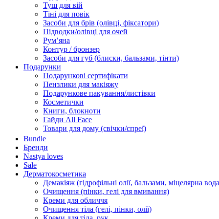
Туш для вій
Тіні для повік
Засоби для брів (олівці, фіксатори)
Підводки/олівці для очей
Румʼяна
Контур / бронзер
Засоби для губ (блиски, бальзами, тінти)
Подарунки
Подарункові сертифікати
Пензлики для макіяжу
Подарункове пакування/листівки
Косметички
Книги, блокноти
Гайди All Face
Товари для дому (свічки/спреї)
Bundle
Бренди
Nastya loves
Sale
Дерматокосметика
Демакіяж (гідрофільні олії, бальзами, міцелярна вода
Очищення (пінки, гелі для вмивання)
Креми для обличчя
Очищення тіла (гелі, пінки, олії)
Креми для тіла, рук