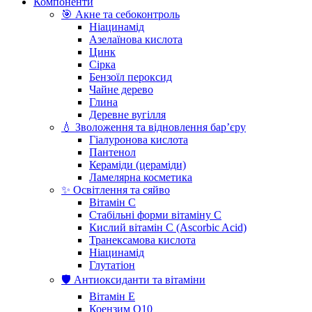
Компоненти
🎯 Акне та себоконтроль
Ніацинамід
Азелаїнова кислота
Цинк
Сірка
Бензоїл пероксид
Чайне дерево
Глина
Деревне вугілля
💧 Зволоження та відновлення бар’єру
Гіалуронова кислота
Пантенол
Кераміди (цераміди)
Ламелярна косметика
✨ Освітлення та сяйво
Вітамін С
Стабільні форми вітаміну С
Кислий вітамін С (Ascorbic Acid)
Транексамова кислота
Ніацинамід
Глутатіон
🛡️ Антиоксиданти та вітаміни
Вітамін Е
Коензим Q10