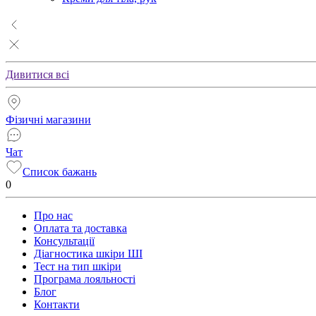
Дивитися всі
Фізичні магазини
Чат
Список бажань
0
Про нас
Оплата та доставка
Консультації
Діагностика шкіри ШІ
Тест на тип шкіри
Програма лояльності
Блог
Контакти