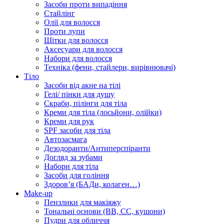
Засоби проти випадіння
Стайлінг
Олії для волосся
Проти лупи
Щітки для волосся
Аксесуари для волосся
Набори для волосся
Техніка (фени, стайлери, вирівнювачі)
Тіло
Засоби від акне на тілі
Гелі/ пінки для душу
Скраби, пілінги для тіла
Креми для тіла (лосьйони, олійки)
Креми для рук
SPF засоби для тіла
Автозасмага
Дезодоранти/Антиперспіранти
Догляд за зубами
Набори для тіла
Засоби для гоління
Здоровʼя (БАДи, колаген…)
Make-up
Пензлики для макіяжу
Тональні основи (BB, CC, кушони)
Пудри для обличчя