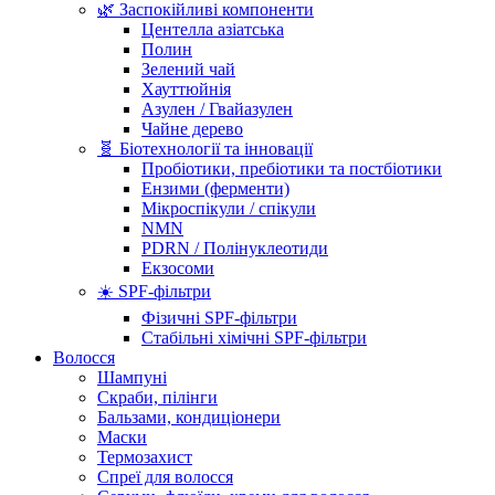
🌿 Заспокійливі компоненти
Центелла азіатська
Полин
Зелений чай
Хауттюйнія
Азулен / Гвайазулен
Чайне дерево
🧬 Біотехнології та інновації
Пробіотики, пребіотики та постбіотики
Ензими (ферменти)
Мікроспікули / спікули
NMN
PDRN / Полінуклеотиди
Екзосоми
☀️ SPF-фільтри
Фізичні SPF-фільтри
Стабільні хімічні SPF-фільтри
Волосся
Шампуні
Скраби, пілінги
Бальзами, кондиціонери
Маски
Термозахист
Спреї для волосся