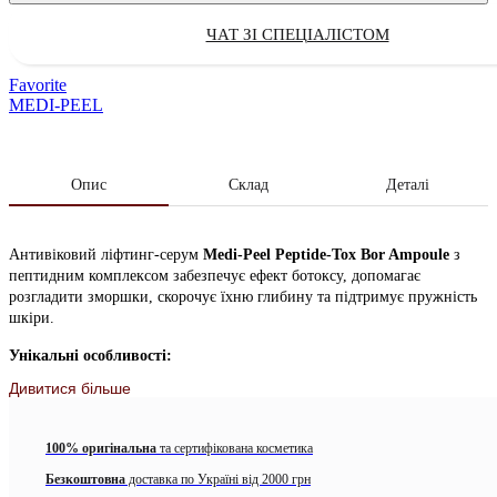
ЧАТ ЗІ СПЕЦІАЛІСТОМ
Favorite
MEDI-PEEL
Опис
Склад
Деталі
Антивіковий ліфтинг-серум
Medi-Peel Peptide-Tox Bor Ampoule
з
пептидним комплексом забезпечує ефект ботоксу, допомагає
розгладити зморшки, скорочує їхню глибину та підтримує пружність
шкіри.
Унікальні особливості:
Дивитися більше
Висококонцентрований склад для боротьби зі зморшками та
профілактики їхньої появи.
100% оригінальна
та сертифікована косметика
Ліфтинг-ефект для підвищення пружності та зміцнення
овалу обличчя.
Безкоштовна
доставка по Україні від 2000 грн