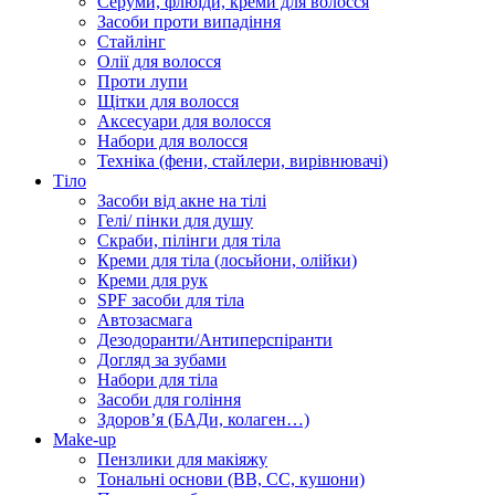
Серуми, флюїди, креми для волосся
Засоби проти випадіння
Стайлінг
Олії для волосся
Проти лупи
Щітки для волосся
Аксесуари для волосся
Набори для волосся
Техніка (фени, стайлери, вирівнювачі)
Тіло
Засоби від акне на тілі
Гелі/ пінки для душу
Скраби, пілінги для тіла
Креми для тіла (лосьйони, олійки)
Креми для рук
SPF засоби для тіла
Автозасмага
Дезодоранти/Антиперспіранти
Догляд за зубами
Набори для тіла
Засоби для гоління
Здоровʼя (БАДи, колаген…)
Make-up
Пензлики для макіяжу
Тональні основи (BB, CC, кушони)