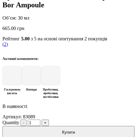
Bor Ampoule
Об’єм: 30 мл
665.00
грн
Рейтинг
5.00
з 5 на основі опитування
2
покупців
(
2
)
Активні компоненти:
Гіалуронова
Пептиди
Пробіотики,
кислота
пребіотики,
постбіотики
В наявності
Артикул:
83089
Quantity
Купити