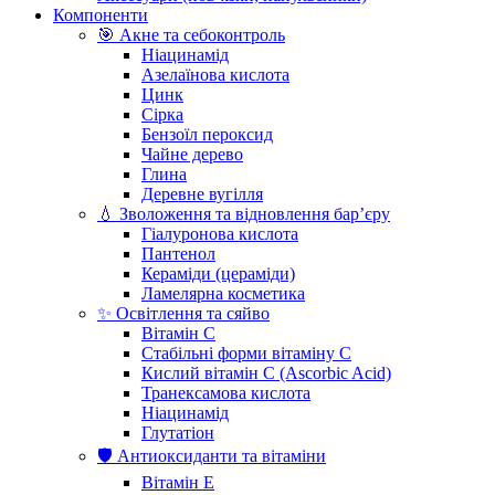
Компоненти
🎯 Акне та себоконтроль
Ніацинамід
Азелаїнова кислота
Цинк
Сірка
Бензоїл пероксид
Чайне дерево
Глина
Деревне вугілля
💧 Зволоження та відновлення бар’єру
Гіалуронова кислота
Пантенол
Кераміди (цераміди)
Ламелярна косметика
✨ Освітлення та сяйво
Вітамін С
Стабільні форми вітаміну С
Кислий вітамін С (Ascorbic Acid)
Транексамова кислота
Ніацинамід
Глутатіон
🛡️ Антиоксиданти та вітаміни
Вітамін Е