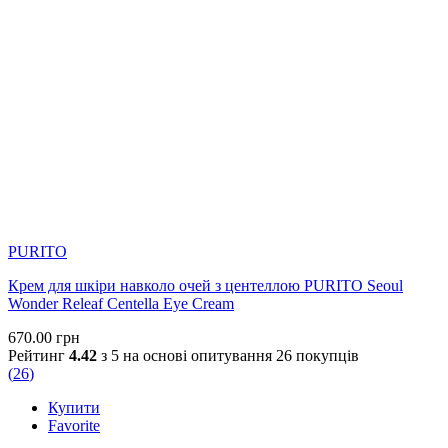
PURITO
Крем для шкіри навколо очей з центеллою PURITO Seoul
Wonder Releaf Centella Eye Cream
670.00
грн
Рейтинг
4.42
з 5 на основі опитування
26
покупців
(
26
)
Купити
Favorite