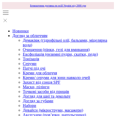
Безкоштовна доставка по всій Україні від 2000 грн
Новинки
Догляд за обличчям
Демакіяж (гідрофільні олії, бальзами, міцелярна
вода)
Очищення (пінки, гелі для вмивання)
Ексфоліація (ензимні пудри, скатки, педи)
Тонізація
Серуми
Патчі під очі
Креми для обличчя
Креми/ серуми для зони навколо очей
Захист від сонця SPF
Маски, пілінги
Точкові засоби від прищів
Догляд для шиї та декольте
Догляд за губами
Набори
Девайси (мікроструми, масажери)
Аксесуари (повʼязки, напульсники)