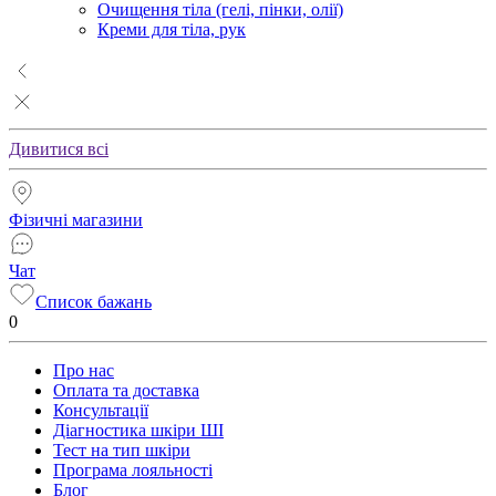
Очищення тіла (гелі, пінки, олії)
Креми для тіла, рук
Дивитися всі
Фізичні магазини
Чат
Список бажань
0
Про нас
Оплата та доставка
Консультації
Діагностика шкіри ШІ
Тест на тип шкіри
Програма лояльності
Блог