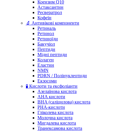
Коензим Q10
Астаксантин
Ресвератрол
Кофеїн
🔬 Антивікові компоненти
Ретиналь
Ретинол
Ретиноїди
Бакучіол
Пептиди
Мідні пептиди
Колаген
Еластин
NMN
PDRN / Полінуклеотиди
Екзосоми
🧪 Кислоти та ексфоліанти
Азелаїнова кислота
AHA кислоти
BHA (саліцилова) кислота
PHA-кислоти
Гліколева кислота
Молочна кислота
Мигдалева кислота
Транексамова кислота