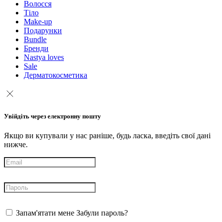
Волосся
Тіло
Make-up
Подарунки
Bundle
Бренди
Nastya loves
Sale
Дерматокосметика
Увійдіть через електронну пошту
Якщо ви купували у нас раніше, будь ласка, введіть свої дані
нижче.
Запам'ятати мене
Забули пароль?