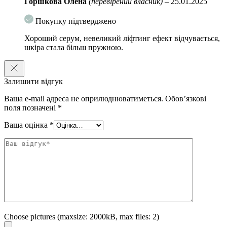
Горшкова Олена
(перевірений власник)
–
25.01.2025
Гіалуронова кислота
– проникає глибоко в епідерміс
Покупку підтверджено
покликаний усунути дегідратацію шкіри, заповнити нестачу
вологи, усунути сухість та захищати від старіння шкіри.
Хороший серум, невеликий ліфтинг ефект відчувається,
шкіра стала більш пружною.
Комплекс із 5-ти видів пептидів
– збільшує пружність та
еластичність шкіри, прискорює процеси вироблення
організмом власних волокон колагену та еластину.
Залишити відгук
Особливості використання:
Ваша e-mail адреса не оприлюднюватиметься.
Обов’язкові
Нанесіть легкими масажними рухами невелику кількість на проблемні
поля позначені
*
зони. Курс використання засобу розрахований на 4 тижні.
Ваша оцінка
*
Choose pictures (maxsize: 2000kB, max files: 2)