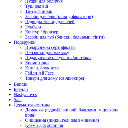
Пудри для обличчя
Туш для вій
Тіні для повік
Засоби для брів (олівці, фіксатори)
Підводки/олівці для очей
Румʼяна
Контур / бронзер
Засоби для губ (блиски, бальзами, тінти)
Подарунки
Подарункові сертифікати
Пензлики для макіяжу
Подарункове пакування/листівки
Косметички
Книги, блокноти
Гайди All Face
Товари для дому (свічки/спреї)
Bundle
Бренди
Nastya loves
Sale
Дерматокосметика
Демакіяж (гідрофільні олії, бальзами, міцелярна
вода)
Очищення (пінки, гелі для вмивання)
Креми для обличчя