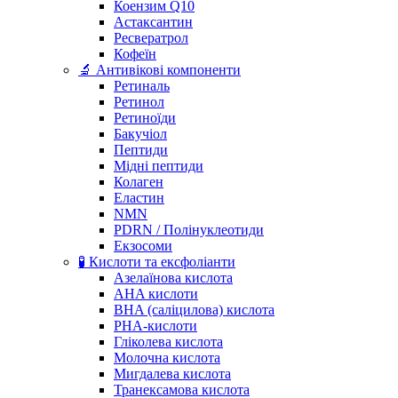
Коензим Q10
Астаксантин
Ресвератрол
Кофеїн
🔬 Антивікові компоненти
Ретиналь
Ретинол
Ретиноїди
Бакучіол
Пептиди
Мідні пептиди
Колаген
Еластин
NMN
PDRN / Полінуклеотиди
Екзосоми
🧪 Кислоти та ексфоліанти
Азелаїнова кислота
AHA кислоти
BHA (саліцилова) кислота
PHA-кислоти
Гліколева кислота
Молочна кислота
Мигдалева кислота
Транексамова кислота