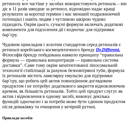
ретинолу все частіше у засобах використовують ретиналь – він
діє в 11 разів швидше за ретинол, відповідно надає кращі
результати за коротші терміни і має менший подразнюючий
потенціал і навіть людям з чутливою шкірою чудово
підходить. Окрім цього, сучасні формули включать додаткові
компоненти для підсилення дії і водночас для підтримки
бар’єру.
Чудовим прикладом і золотим стандартом серед ретиналів є
ретиналі корейського космецевтичного бренду
Dr.Different.
Філософія бренду побудована навколо принципу “правильна
формула — правильна концентрація — правильна система
доставки”. Саме тому окрім запатентованої ліпосомальній
технології стабілізації за рахунок безповітряної туби, формула
їх ретиналів містить ламелярну емульсію для підтримки
бар’єру, що робить цей актив повноцінним доглядовим
продуктом і не потребує додаткового закриття відновлюючим
кремом, як більшість ретиналів. Тобто цей продукт слугує як
актив і відновлення в одному засобі, виконує декілька
функцій одночасно і за потреби може бути єдиним продуктом
після демакіяжу та очищення у вечірній рутині.
Приклади засобів