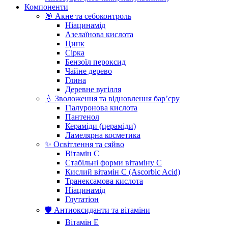
Компоненти
🎯 Акне та себоконтроль
Ніацинамід
Азелаїнова кислота
Цинк
Сірка
Бензоїл пероксид
Чайне дерево
Глина
Деревне вугілля
💧 Зволоження та відновлення бар’єру
Гіалуронова кислота
Пантенол
Кераміди (цераміди)
Ламелярна косметика
✨ Освітлення та сяйво
Вітамін С
Стабільні форми вітаміну С
Кислий вітамін С (Ascorbic Acid)
Транексамова кислота
Ніацинамід
Глутатіон
🛡️ Антиоксиданти та вітаміни
Вітамін Е