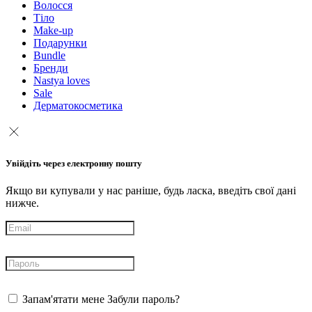
Волосся
Тіло
Make-up
Подарунки
Bundle
Бренди
Nastya loves
Sale
Дерматокосметика
Увійдіть через електронну пошту
Якщо ви купували у нас раніше, будь ласка, введіть свої дані
нижче.
Запам'ятати мене
Забули пароль?