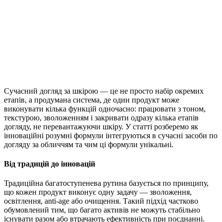
Сучасний догляд за шкірою — це не просто набір окремих
етапів, а продумана система, де один продукт може
виконувати кілька функцій одночасно: працювати з тоном,
текстурою, зволоженням і закривати одразу кілька етапів
догляду, не перевантажуючи шкіру. У статті розберемо як
інноваційні розумні формули інтегруються в сучасні засоби по
догляду за обличчям та чим ці формули унікальні.
Від традицій до інновацій
Традиційна багатоступенева рутина базується по принципу,
що кожен продукт виконує одну задачу — зволоження,
освітлення, anti-age або очищення. Такий підхід частково
обумовлений тим, що багато активів не можуть стабільно
існувати разом або втрачають ефективність при поєднанні.