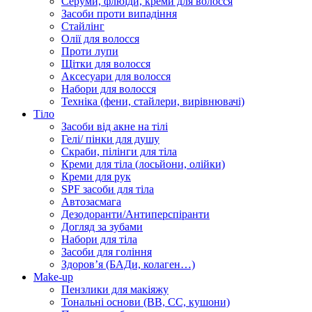
Серуми, флюїди, креми для волосся
Засоби проти випадіння
Стайлінг
Олії для волосся
Проти лупи
Щітки для волосся
Аксесуари для волосся
Набори для волосся
Техніка (фени, стайлери, вирівнювачі)
Тіло
Засоби від акне на тілі
Гелі/ пінки для душу
Скраби, пілінги для тіла
Креми для тіла (лосьйони, олійки)
Креми для рук
SPF засоби для тіла
Автозасмага
Дезодоранти/Антиперспіранти
Догляд за зубами
Набори для тіла
Засоби для гоління
Здоровʼя (БАДи, колаген…)
Make-up
Пензлики для макіяжу
Тональні основи (BB, CC, кушони)