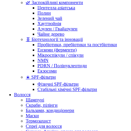
🌿 Заспокійливі компоненти
Центелла азіатська
Полин
Зелений чай
Хауттюйнія
Азулен / Гвайазулен
Чайне дерево
🧬 Біотехнології та інновації
Пробіотики, пребіотики та постбіотики
Ензими (ферменти)
Мікроспікули / спікули
NMN
PDRN / Полінуклеотиди
Екзосоми
☀️ SPF-фільтри
Фізичні SPF-фільтри
Стабільні хімічні SPF-фільтри
Волосся
Шампуні
Скраби, пілінги
Бальзами, кондиціонери
Маски
Термозахист
Спреї для волосся