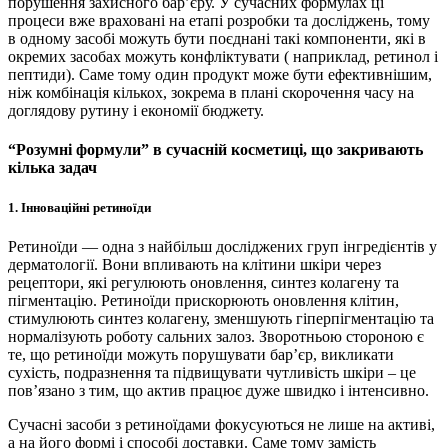
порушення захисного бар’єру. У сучасних формулах ці
процеси вже враховані на етапі розробки та досліджень, тому
в одному засобі можуть бути поєднані такі компоненти, які в
окремих засобах можуть конфліктувати ( наприклад, ретинол і
пептиди). Саме тому один продукт може бути ефективнішим,
ніж комбінація кількох, зокрема в плані скорочення часу на
доглядову рутину і економії бюджету.
“Розумні формули” в сучасній косметиці, що закривають
кілька задач
1. Інноваційні ретиноїди
Ретиноїди — одна з найбільш досліджених груп інгредієнтів у
дерматології. Вони впливають на клітини шкіри через
рецептори, які регулюють оновлення, синтез колагену та
пігментацію. Ретиноїди прискорюють оновлення клітин,
стимулюють синтез колагену, зменшують гіперпігментацію та
нормалізують роботу сальних залоз. Зворотньою стороною є
те, що ретиноїди можуть порушувати бар’єр, викликати
сухість, подразнення та підвищувати чутливість шкіри – це
пов’язано з тим, що актив працює дуже швидко і інтенсивно.
Сучасні засоби з ретиноїдами фокусуються не лише на активі,
а на його формі і способі доставки. Саме тому замість