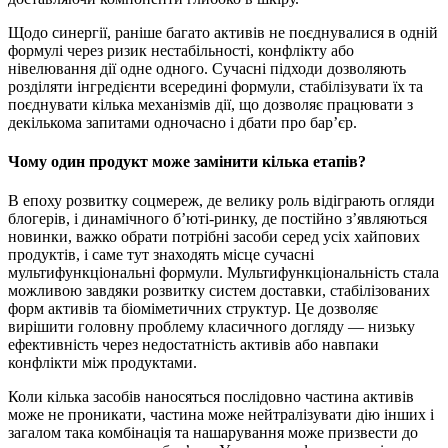
Щодо синергії, раніше багато активів не поєднувалися в одній
формулі через ризик нестабільності, конфлікту або
нівелювання дії одне одного. Сучасні підходи дозволяють
розділяти інгредієнти всередині формули, стабілізувати їх та
поєднувати кілька механізмів дії, що дозволяє працювати з
декількома запитами одночасно і дбати про бар’єр.
Чому один продукт може замінити кілька етапів?
В епоху розвитку соцмереж, де велику роль відіграють огляди
блогерів, і динамічного б’юті-ринку, де постійно з’являються
новинки, важко обрати потрібні засоби серед усіх хайпових
продуктів, і саме тут знаходять місце сучасні
мультифункціональні формули. Мультифункціональність стала
можливою завдяки розвитку систем доставки, стабілізованих
форм активів та біоміметичних структур. Це дозволяє
вирішити головну проблему класичного догляду — низьку
ефективність через недостатність активів або навпаки
конфлікти між продуктами.
Коли кілька засобів наносяться послідовно частина активів
може не проникати, частина може нейтралізувати дію інших і
загалом така комбінація та нашарування може призвести до