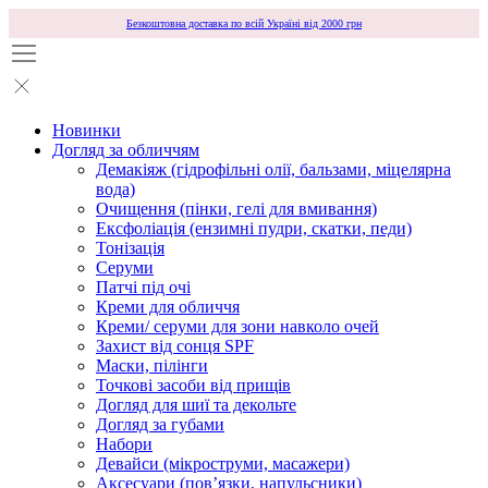
Безкоштовна доставка по всій Україні від 2000 грн
Новинки
Догляд за обличчям
Демакіяж (гідрофільні олії, бальзами, міцелярна
вода)
Очищення (пінки, гелі для вмивання)
Ексфоліація (ензимні пудри, скатки, педи)
Тонізація
Серуми
Патчі під очі
Креми для обличчя
Креми/ серуми для зони навколо очей
Захист від сонця SPF
Маски, пілінги
Точкові засоби від прищів
Догляд для шиї та декольте
Догляд за губами
Набори
Девайси (мікроструми, масажери)
Аксесуари (повʼязки, напульсники)