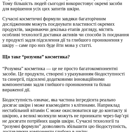
Тому більшість людей сьогодні використовує окремі засоби
для вирішення усіх цих запитів шкіри.
Сучасні косметичні формули завдяки багаторічним
дослідженням можуть поєднувати властивості окремих
продуктів, закриваючи декілька етапів догляду, містять
особливі технології доставки активів чи способи їх поєднання
у продукті задля підсилення дії та глибшого проникнення у
шкіру – саме про них буде йти мова у статті.
Що таке “розумна” косметика?
“Розумна” косметика — це не просто багатокомпонентні
засоби. Це продукти, створені з урахуванням біодоступності
та синергії, підсилені додатковими інноваційними
компонентами задля глибшого проникнення та більш
вираженої дії.
Біодоступність означає, яка частина інгредієнта реально
досягає шкіри і може взаємодіяти з клітинами. Наприклад
нестабільний вітамін C може окислюватися ще до контакту зі
шкірою, а великі молекули можуть не проникати через бар’єрі
не досягати потрібних шарів шкіри. Сучасні технології та
“розумні формули” дозволяють збільшити цю біодоступність,
доставляючи компоненти глибоко в шкіру.