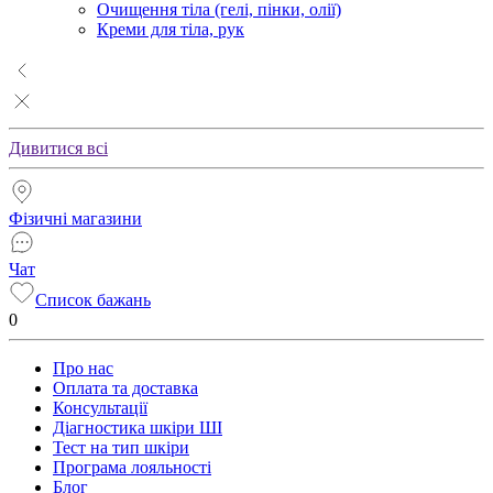
Очищення тіла (гелі, пінки, олії)
Креми для тіла, рук
Дивитися всі
Фізичні магазини
Чат
Список бажань
0
Про нас
Оплата та доставка
Консультації
Діагностика шкіри ШІ
Тест на тип шкіри
Програма лояльності
Блог