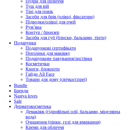
Пудри для обличчя
Туш для вій
Тіні для повік
Засоби для брів (олівці, фіксатори)
Підводки/олівці для очей
Румʼяна
Контур / бронзер
Засоби для губ (блиски, бальзами, тінти)
Подарунки
Подарункові сертифікати
Пензлики для макіяжу
Подарункове пакування/листівки
Косметички
Книги, блокноти
Гайди All Face
Товари для дому (свічки/спреї)
Bundle
Бренди
Nastya loves
Sale
Дерматокосметика
Демакіяж (гідрофільні олії, бальзами, міцелярна
вода)
Очищення (пінки, гелі для вмивання)
Креми для обличчя