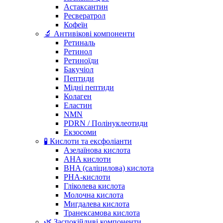
Астаксантин
Ресвератрол
Кофеїн
🔬 Антивікові компоненти
Ретиналь
Ретинол
Ретиноїди
Бакучіол
Пептиди
Мідні пептиди
Колаген
Еластин
NMN
PDRN / Полінуклеотиди
Екзосоми
🧪 Кислоти та ексфоліанти
Азелаїнова кислота
AHA кислоти
BHA (саліцилова) кислота
PHA-кислоти
Гліколева кислота
Молочна кислота
Мигдалева кислота
Транексамова кислота
🌿 Заспокійливі компоненти