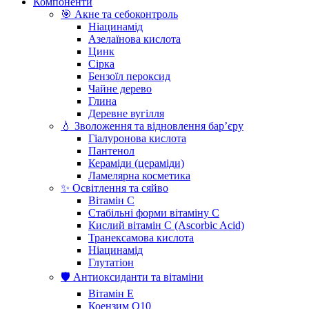
Компоненти
🎯 Акне та себоконтроль
Ніацинамід
Азелаїнова кислота
Цинк
Сірка
Бензоїл пероксид
Чайне дерево
Глина
Деревне вугілля
💧 Зволоження та відновлення бар’єру
Гіалуронова кислота
Пантенол
Кераміди (цераміди)
Ламелярна косметика
✨ Освітлення та сяйво
Вітамін С
Стабільні форми вітаміну С
Кислий вітамін С (Ascorbic Acid)
Транексамова кислота
Ніацинамід
Глутатіон
🛡️ Антиоксиданти та вітаміни
Вітамін Е
Коензим Q10