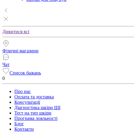
Дивитися всі
Фізичні магазини
Чат
Список бажань
0
Про нас
Оплата та доставка
Консультації
Діагностика шкіри ШІ
Тест на тип шкіри
Програма лояльності
Блог
Контакти