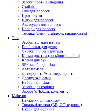
Засоби проти випадіння
Стайлінг
Олії для волосся
Проти лупи
Щітки для волосся
Аксесуари для волосся
Набори для волосся
Техніка (фени, стайлери, вирівнювачі)
Тіло
Засоби від акне на тілі
Гелі/ пінки для душу
Скраби, пілінги для тіла
Креми для тіла (лосьйони, олійки)
Креми для рук
SPF засоби для тіла
Автозасмага
Дезодоранти/Антиперспіранти
Догляд за зубами
Набори для тіла
Засоби для гоління
Здоровʼя (БАДи, колаген…)
Make-up
Пензлики для макіяжу
Тональні основи (BB, CC, кушони)
Пудри для обличчя