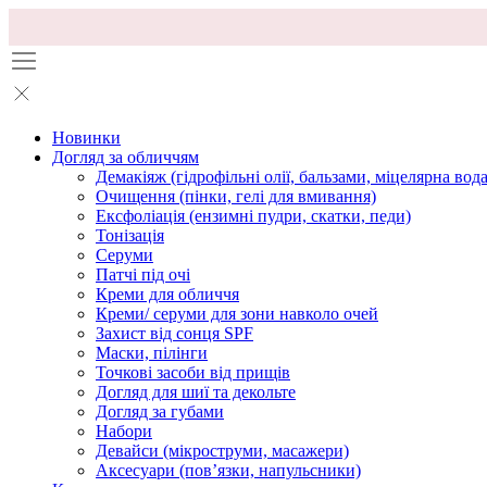
Новинки
Догляд за обличчям
Демакіяж (гідрофільні олії, бальзами, міцелярна вода
Очищення (пінки, гелі для вмивання)
Ексфоліація (ензимні пудри, скатки, педи)
Тонізація
Серуми
Патчі під очі
Креми для обличчя
Креми/ серуми для зони навколо очей
Захист від сонця SPF
Маски, пілінги
Точкові засоби від прищів
Догляд для шиї та декольте
Догляд за губами
Набори
Девайси (мікроструми, масажери)
Аксесуари (повʼязки, напульсники)