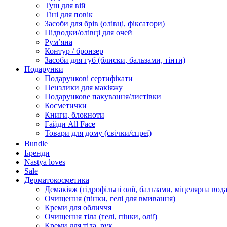
Туш для вій
Тіні для повік
Засоби для брів (олівці, фіксатори)
Підводки/олівці для очей
Румʼяна
Контур / бронзер
Засоби для губ (блиски, бальзами, тінти)
Подарунки
Подарункові сертифікати
Пензлики для макіяжу
Подарункове пакування/листівки
Косметички
Книги, блокноти
Гайди All Face
Товари для дому (свічки/спреї)
Bundle
Бренди
Nastya loves
Sale
Дерматокосметика
Демакіяж (гідрофільні олії, бальзами, міцелярна вода
Очищення (пінки, гелі для вмивання)
Креми для обличчя
Очищення тіла (гелі, пінки, олії)
Креми для тіла, рук