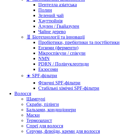
Центелла азіатська
Полин
Зелений чай
Хауттюйнія
Азулен / Гвайазулен
Чайне дерево
🧬 Біотехнології та інновації
Пробіотики, пребіотики та постбіотики
Ензими (ферменти)
Мікроспікули / спікули
NMN
PDRN / Полінуклеотиди
Екзосоми
☀️ SPF-фільтри
Фізичні SPF-фільтри
Стабільні хімічні SPF-фільтри
Волосся
Шампуні
Скраби, пілінги
Бальзами, кондиціонери
Маски
Термозахист
Спреї для волосся
Серуми, флюїди, креми для волосся