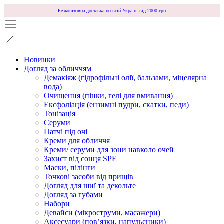
Безкоштовна доставка по всій Україні від 2000 грн
Новинки
Догляд за обличчям
Демакіяж (гідрофільні олії, бальзами, міцелярна
вода)
Очищення (пінки, гелі для вмивання)
Ексфоліація (ензимні пудри, скатки, педи)
Тонізація
Серуми
Патчі під очі
Креми для обличчя
Креми/ серуми для зони навколо очей
Захист від сонця SPF
Маски, пілінги
Точкові засоби від прищів
Догляд для шиї та декольте
Догляд за губами
Набори
Девайси (мікроструми, масажери)
Аксесуари (повʼязки, напульсники)