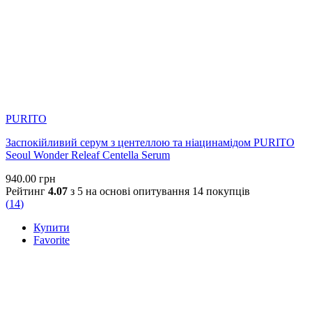
PURITO
Заспокійливий серум з центеллою та ніацинамідом PURITO
Seoul Wonder Releaf Centella Serum
940.00
грн
Рейтинг
4.07
з 5 на основі опитування
14
покупців
(
14
)
Купити
Favorite