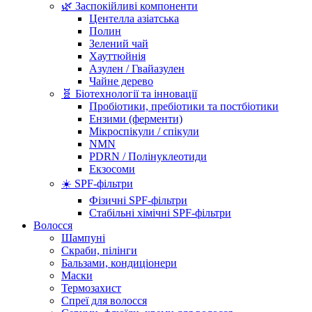
🌿 Заспокійливі компоненти
Центелла азіатська
Полин
Зелений чай
Хауттюйнія
Азулен / Гвайазулен
Чайне дерево
🧬 Біотехнології та інновації
Пробіотики, пребіотики та постбіотики
Ензими (ферменти)
Мікроспікули / спікули
NMN
PDRN / Полінуклеотиди
Екзосоми
☀️ SPF-фільтри
Фізичні SPF-фільтри
Стабільні хімічні SPF-фільтри
Волосся
Шампуні
Скраби, пілінги
Бальзами, кондиціонери
Маски
Термозахист
Спреї для волосся