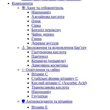
Компоненти
🎯 Акне та себоконтроль
Ніацинамід
Азелаїнова кислота
Цинк
Сірка
Бензоїл пероксид
Чайне дерево
Глина
Деревне вугілля
💧 Зволоження та відновлення бар’єру
Гіалуронова кислота
Пантенол
Кераміди (цераміди)
Ламелярна косметика
✨ Освітлення та сяйво
Вітамін С
Стабільні форми вітаміну С
Кислий вітамін С (Ascorbic Acid)
Транексамова кислота
Ніацинамід
Глутатіон
🛡️ Антиоксиданти та вітаміни
Вітамін Е