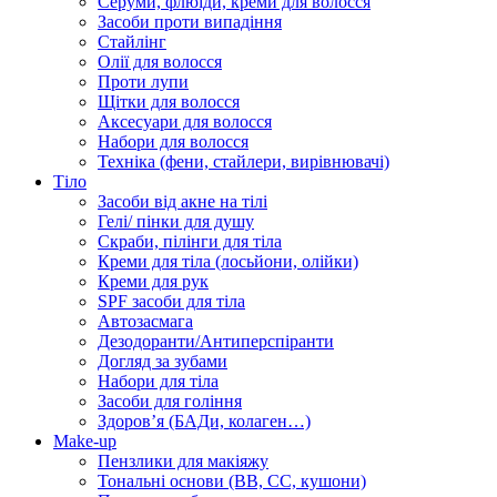
Серуми, флюїди, креми для волосся
Засоби проти випадіння
Стайлінг
Олії для волосся
Проти лупи
Щітки для волосся
Аксесуари для волосся
Набори для волосся
Техніка (фени, стайлери, вирівнювачі)
Тіло
Засоби від акне на тілі
Гелі/ пінки для душу
Скраби, пілінги для тіла
Креми для тіла (лосьйони, олійки)
Креми для рук
SPF засоби для тіла
Автозасмага
Дезодоранти/Антиперспіранти
Догляд за зубами
Набори для тіла
Засоби для гоління
Здоровʼя (БАДи, колаген…)
Make-up
Пензлики для макіяжу
Тональні основи (BB, CC, кушони)