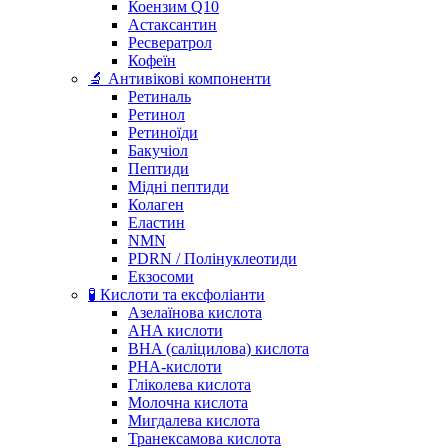
Коензим Q10
Астаксантин
Ресвератрол
Кофеїн
🔬 Антивікові компоненти
Ретиналь
Ретинол
Ретиноїди
Бакучіол
Пептиди
Мідні пептиди
Колаген
Еластин
NMN
PDRN / Полінуклеотиди
Екзосоми
🧪 Кислоти та ексфоліанти
Азелаїнова кислота
AHA кислоти
BHA (саліцилова) кислота
PHA-кислоти
Гліколева кислота
Молочна кислота
Мигдалева кислота
Транексамова кислота