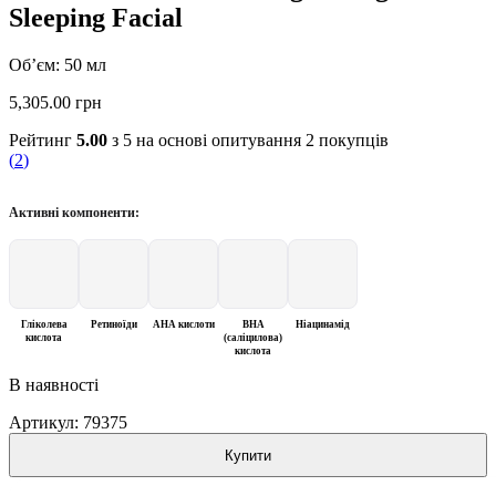
Sleeping Facial
Об’єм: 50 мл
5,305.00
грн
Рейтинг
5.00
з 5 на основі опитування
2
покупців
(
2
)
Активні компоненти:
Гліколева
Ретиноїди
AHA кислоти
BHA
Ніацинамід
кислота
(саліцилова)
кислота
В наявності
Артикул:
79375
Купити