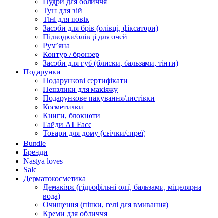
Пудри для обличчя
Туш для вій
Тіні для повік
Засоби для брів (олівці, фіксатори)
Підводки/олівці для очей
Румʼяна
Контур / бронзер
Засоби для губ (блиски, бальзами, тінти)
Подарунки
Подарункові сертифікати
Пензлики для макіяжу
Подарункове пакування/листівки
Косметички
Книги, блокноти
Гайди All Face
Товари для дому (свічки/спреї)
Bundle
Бренди
Nastya loves
Sale
Дерматокосметика
Демакіяж (гідрофільні олії, бальзами, міцелярна
вода)
Очищення (пінки, гелі для вмивання)
Креми для обличчя