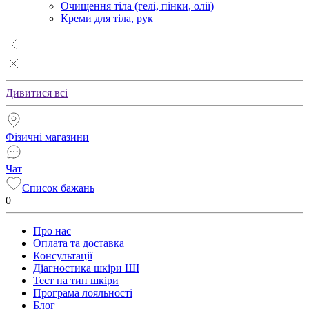
Очищення тіла (гелі, пінки, олії)
Креми для тіла, рук
Дивитися всі
Фізичні магазини
Чат
Список бажань
0
Про нас
Оплата та доставка
Консультації
Діагностика шкіри ШІ
Тест на тип шкіри
Програма лояльності
Блог