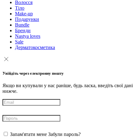
Волосся
Тіло
Make-up
Подарунки
Bundle
Бренди
Nastya loves
Sale
Дерматокосметика
Увійдіть через електронну пошту
Якщо ви купували у нас раніше, будь ласка, введіть свої дані
нижче.
Запам'ятати мене
Забули пароль?