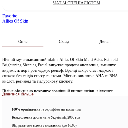
ЧАТ ЗІ СПЕЦІАЛІСТОМ
Favorite
Allies Of Skin
Опис
Склад
Деталі
Нічний мультикислотний пілінг Allies Of Skin Multi Acids Retinoid
Brightening Sleeping Facial запускає процеси оновлення, зменшує
видимість пор і розгладжує рельєф. Вранці шкіра стає гладкою і
сяючою без слідів стресу та втоми. Містить комплекс AHA та BHA
кислот, ретиноїд та гіалуронову кислоту.
Пілінг ефективно покращує зовнішній вигляд шкіри, відлущує
Дивитися більше
ороговілі клітини, робить шкіру гладкою і бархатистою. Пом’якшує
сухі ділянки, підвищує рівень зволоженості, усуває зневоднення.
Освітлює небажану пігментацію та постакне, вирівнює тон обличчя та
100% оригінальна
та сертифікована косметика
надає шкірі здорового сяйва.
Безкоштовна
доставка по Україні від 2000 грн
Головним інгредієнтом пілінгу, що діє, є комплекс кислот (7%):
Відправляємо
в день замовлення
(до 16:00)