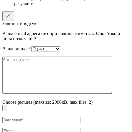
результат.
колагену, зменшує глибину зморшок.
Галова кислота
пригнічує синтез меланіну, запобігає появі
небажаної пігментації, вирівнює тон обличчя.
Залишити відгук
Ніацинамід
уповільнює доставку меланіну до епідермісу,
Ваша e-mail адреса не оприлюднюватиметься.
Обов’язкові
запобігає утворенню пігментних плям. Знижує чутливість
поля позначені
*
шкіри до зовнішніх подразників, сприяє виробництву
колагену та підвищенню щільності шкіри.
Ваша оцінка
*
Різномолекулярна гіалуронова кислота
проникає в
глибокі шари епідермісу, активно зволожує клітини, сприяє
утриманню вологи в шкірі. Утворює захисний шар, який не
дає волозі випаровуватися.
Бісаболол
– актив, що отримується з аптечної ромашки.
Ефективно заспокоює, знімає подразнення та почервоніння,
прискорює процеси регенерації. Покращує проникність
інших активних компонентів.
Choose pictures (maxsize: 2000kB, max files: 2)
Сахароміцети
збагачують шкіру мінералами,
амінокислотами, бета-глюканом та вітамінами. Активно
зволожують, сприяє освітленню шкіри та зменшенню
зморшок. Надають заспокійливий ефект.