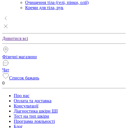
Очищення тіла (гелі, пінки, олії)
Креми для тіла, рук
Дивитися всі
Фізичні магазини
Чат
Список бажань
0
Про нас
Оплата та доставка
Консультації
Діагностика шкіри ШІ
Тест на тип шкіри
Програма лояльності
Блог