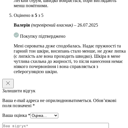
Легкий серум, швидко вбирається, пори виглядають
колагену.
менш помітними.
Екстракт солодки
має регенеруючу дію, допомагає
Оцінено в
5
з 5
зменшити ознаки подразнення та набряклість, заспокоює
шкіру та стимулює синтез колагену. спрямованої на боротьбу
Валерія
(перевірений власник)
–
26.07.2025
із надмірною пігментацією.
Покупку підтверджено
Лізофосфатидна кислота
активно стимулює розподіл
клітин, прискорює процеси регенерації, робить шкіру
Мені сироватка дуже сподобалась. Надає пружності та
щільнішою.
гарний тон шкіри, висипань стало менше, не дуже липка
(є липкість але вона проходить швидко). Шкіра в мене
Ресвератрол
– потужний антиоксидант, ефективно бореться
чутлива схильна до жирності, то після нанесення немає
із вільними радикалами та підвищує захисні функції шкіри.
ніякого почервоніння і вона справляється з
Уповільнює процеси старіння, перешкоджає появі зморшок.
себерогуляцією шкіри.
Підходить для всіх типів шкіри.
Спосіб застосування:
на очищену та тонізовану шкіру нанесіть
Залишити відгук
невелику кількість сироватки. Підходить для щоденного використання
Ваша e-mail адреса не оприлюднюватиметься.
Обов’язкові
вранці та ввечері. Можна додавати інші сироватки, креми і маски для
поля позначені
*
більш вираженого ефекту.
Ваша оцінка
*
Об’єм
: 50 мл