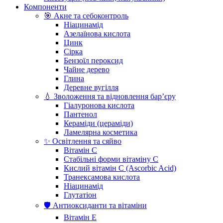
Компоненти
🎯 Акне та себоконтроль
Ніацинамід
Азелаїнова кислота
Цинк
Сірка
Бензоїл пероксид
Чайне дерево
Глина
Деревне вугілля
💧 Зволоження та відновлення бар’єру
Гіалуронова кислота
Пантенол
Кераміди (цераміди)
Ламелярна косметика
✨ Освітлення та сяйво
Вітамін С
Стабільні форми вітаміну С
Кислий вітамін С (Ascorbic Acid)
Транексамова кислота
Ніацинамід
Глутатіон
🛡️ Антиоксиданти та вітаміни
Вітамін Е