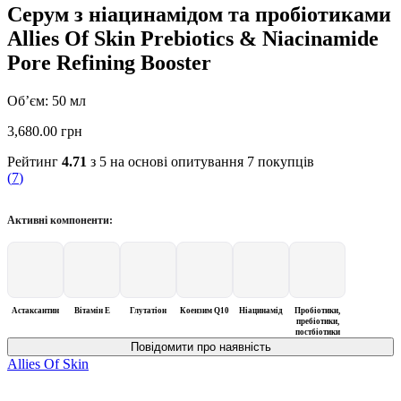
Серум з ніацинамідом та пробіотиками
Allies Of Skin Prebiotics & Niacinamide
Pore Refining Booster
Об’єм: 50 мл
3,680.00
грн
Рейтинг
4.71
з 5 на основі опитування
7
покупців
(
7
)
Активні компоненти:
Астаксантин
Вітамін Е
Глутатіон
Коензим Q10
Ніацинамід
Пробіотики,
пребіотики,
постбіотики
Allies Of Skin