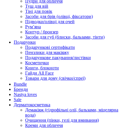
Пудри для обличчя
Туш для вій
Тіні для повік
Засоби для брів (олівці, фіксатори)
Підводки/олівці для очей
Румʼяна
Контур / бронзер
Засоби для губ (блиски, бальзами, тінти)
Подарунки
Подарункові сертифікати
Пензлики для макіяжу
Подарункове пакування/листівки
Косметички
Книги, блокноти
Гайди All Face
Товари для дому (свічки/спреї)
Bundle
Бренди
Nastya loves
Sale
Дерматокосметика
Демакіяж (гідрофільні олії, бальзами, міцелярна
вода)
Очищення (пінки, гелі для вмивання)
Креми для обличчя