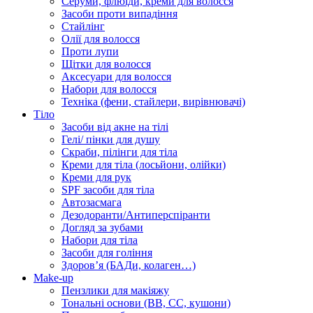
Серуми, флюїди, креми для волосся
Засоби проти випадіння
Стайлінг
Олії для волосся
Проти лупи
Щітки для волосся
Аксесуари для волосся
Набори для волосся
Техніка (фени, стайлери, вирівнювачі)
Тіло
Засоби від акне на тілі
Гелі/ пінки для душу
Скраби, пілінги для тіла
Креми для тіла (лосьйони, олійки)
Креми для рук
SPF засоби для тіла
Автозасмага
Дезодоранти/Антиперспіранти
Догляд за зубами
Набори для тіла
Засоби для гоління
Здоровʼя (БАДи, колаген…)
Make-up
Пензлики для макіяжу
Тональні основи (BB, CC, кушони)