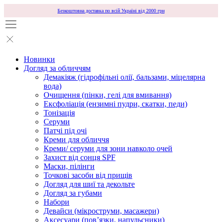
Безкоштовна доставка по всій Україні від 2000 грн
Новинки
Догляд за обличчям
Демакіяж (гідрофільні олії, бальзами, міцелярна
вода)
Очищення (пінки, гелі для вмивання)
Ексфоліація (ензимні пудри, скатки, педи)
Тонізація
Серуми
Патчі під очі
Креми для обличчя
Креми/ серуми для зони навколо очей
Захист від сонця SPF
Маски, пілінги
Точкові засоби від прищів
Догляд для шиї та декольте
Догляд за губами
Набори
Девайси (мікроструми, масажери)
Аксесуари (повʼязки, напульсники)