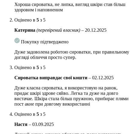
Зміцнюють захисний шар шкіри, який захищає від
Хороша сироватка, не липка, вигляд шкіри став більш
негативного впливу зовнішнього середовища.
здоровим і наповненим
Бісаболол
– актив, що отримується з аптечної ромашки.
Оцінено в
5
з 5
Ефективно заспокоює, знімає подразнення та почервоніння,
прискорює процеси регенерації. Покращує проникність
Катерина
(перевірений власник)
–
20.12.2025
інших активних компонентів.
Покупку підтверджено
Астаксантин
– потужний антиоксидант, забезпечує захист
від ультрафіолету та УФ-ушкоджень, зменшує зморшки та
Дуже задоволена роботою сироватки, при правильному
освітлює вікові плями.
догляді обличчя просто супер.
Коензим Q10
має омолоджуючу та антиоксидантну дію,
Оцінено в
5
з 5
сприяє розгладжуванню зморшок, прискорює регенерацію та
Сироватка виправдає свої кошти
–
02.12.2025
синтез колагенових волокон у клітинах шкіри. Стимулює
зростання сполучної тканини, захищає клітини від
Дуже класна сироватка, я використовую на ранок,
руйнування.
придає шкірі здрове сяйво. Легка та дуже на довго
вистачае. Шкіра стала більш пружною, прибирає плями
Вітамін Е (Токоферол)
зменшує глибину зморшок,
пост акне при довгому використанні
стимулює синтез колагену, запобігає пігментації,
уповільнює прояв вікової в’ялості шкіри. Сприяє
Оцінено в
5
з 5
утриманню вологи у шкірі, надає гладкості, тонізує.
Настя
–
03.09.2025
Екстракт ягід годжі
— природний антиоксидант та
джерело вітаміну С. Освітлює тон, стимулює синтез