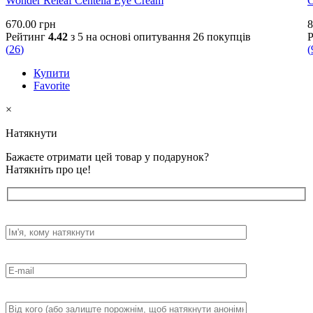
Wonder Releaf Centella Eye Cream
670.00
грн
8
Рейтинг
4.42
з 5 на основі опитування
26
покупців
(
26
)
(
Купити
Favorite
×
Натякнути
Бажаєте отримати цей товар у подарунок?
Натякніть про це!