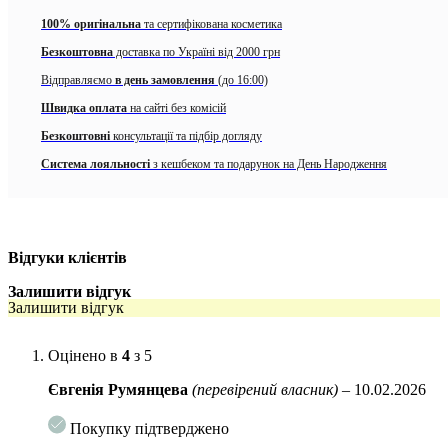
100% оригінальна
та сертифікована косметика
Засіб має дуже легку текстуру, приємно освіжає і швидко вбирається.
Представлено у зручній упаковці з дозатором.
Безкоштовна
доставка по Україні від 2000 грн
Відправляємо
в день замовлення
(до 16:00)
Серум не містить ефірних олій, силіконів, сульфатів, спирту,
синтетичних барвників та ароматизаторів. Чи не тестується на тварин.
Швидка оплата
на сайті без комісій
Рівень pH 5.2 – 6.1.
Безкоштовні
консультації та підбір догляду
Основні діючі інгредієнти:
Система лояльності
з кешбеком та подарунок на День Народження
Ніацинамід
збільшує синтез керамідів, усуває сухість,
стягнутість та лущення. Уповільнює доставку меланіну до
епідермісу, запобігає утворенню пігментних плям. Знижує
чутливість шкіри до зовнішніх подразників, сприяє
Відгуки клієнтів
виробництву колагену та підвищенню щільності шкіри.
Зменшує трансепідермальну втрату вологи та підтримує
Залишити відгук
захисний бар’єр шкіри.
Залишити відгук
Пре-і пробіотики (Alpha-Glucan Oligosaccharide,
Оцінено в
4
з 5
Lactobacillus)
підтримують нормальну мікрофлору шкіри, а
також сприяють освітленню пігментації та вирівнюють тон
Євгенія Румянцева
(перевірений власник)
–
10.02.2026
шкіри. Зволожують, усувають почервоніння, регулює
вироблення меланіну в епідермісі, м’яко відлущують
Покупку підтверджено
ороговілий шар і прискорюють процеси регенерації.