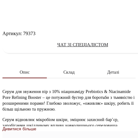
Артикул:
79373
ЧАТ ЗІ СПЕЦІАЛІСТОМ
Опис
Склад
Деталі
Серум для звуження пір з 10% ніацинаміду Prebiotics & Niacinamide
Pore Refining Booster – це потужний бустер для боротьби з тьмяністю і
розширеними порами! Глибоко зволожує, «оживляє» шкіру, робить її
більш щільною та пружною.
Серум відновлює мікробіом шкіри, зміцнює захисний бар’єр,
запобігаючи шкідливому впливу навколишнього середовища.
Дивитися більше
Перешкоджає появі запалень, заспокоює почервоніння, вирівнює тон
та наповнює шкіру здоровим сяйвом.