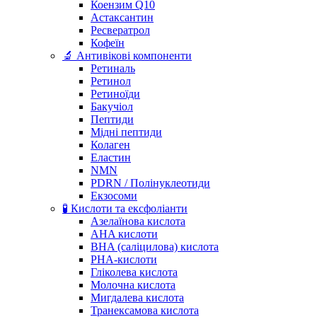
Коензим Q10
Астаксантин
Ресвератрол
Кофеїн
🔬 Антивікові компоненти
Ретиналь
Ретинол
Ретиноїди
Бакучіол
Пептиди
Мідні пептиди
Колаген
Еластин
NMN
PDRN / Полінуклеотиди
Екзосоми
🧪 Кислоти та ексфоліанти
Азелаїнова кислота
AHA кислоти
BHA (саліцилова) кислота
PHA-кислоти
Гліколева кислота
Молочна кислота
Мигдалева кислота
Транексамова кислота