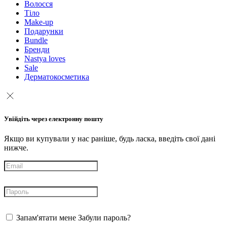
Волосся
Тіло
Make-up
Подарунки
Bundle
Бренди
Nastya loves
Sale
Дерматокосметика
Увійдіть через електронну пошту
Якщо ви купували у нас раніше, будь ласка, введіть свої дані
нижче.
Запам'ятати мене
Забули пароль?