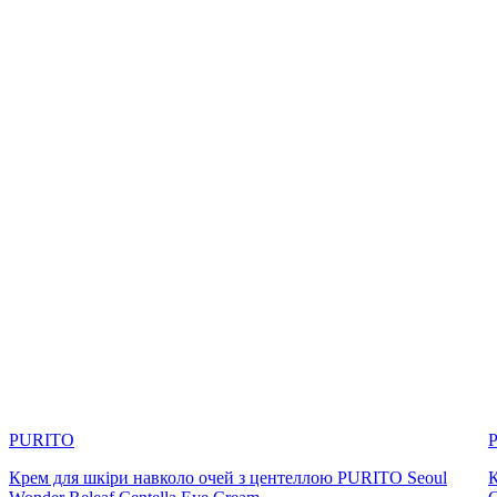
PURITO
Крем для шкіри навколо очей з центеллою PURITO Seoul
К