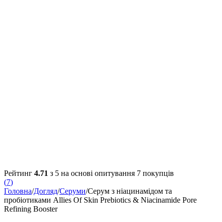
Рейтинг
4.71
з 5 на основі опитування
7
покупців
(
7
)
Головна
/
Догляд
/
Серуми
/
Серум з ніацинамідом та
пробіотиками Allies Of Skin Prebiotics & Niacinamide Pore
Refining Booster