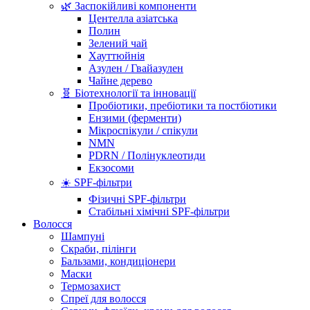
🌿 Заспокійливі компоненти
Центелла азіатська
Полин
Зелений чай
Хауттюйнія
Азулен / Гвайазулен
Чайне дерево
🧬 Біотехнології та інновації
Пробіотики, пребіотики та постбіотики
Ензими (ферменти)
Мікроспікули / спікули
NMN
PDRN / Полінуклеотиди
Екзосоми
☀️ SPF-фільтри
Фізичні SPF-фільтри
Стабільні хімічні SPF-фільтри
Волосся
Шампуні
Скраби, пілінги
Бальзами, кондиціонери
Маски
Термозахист
Спреї для волосся