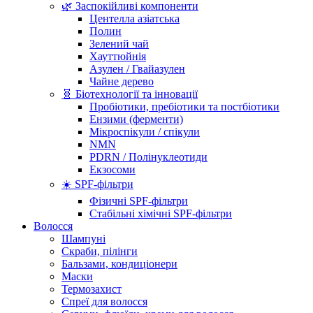
🌿 Заспокійливі компоненти
Центелла азіатська
Полин
Зелений чай
Хауттюйнія
Азулен / Гвайазулен
Чайне дерево
🧬 Біотехнології та інновації
Пробіотики, пребіотики та постбіотики
Ензими (ферменти)
Мікроспікули / спікули
NMN
PDRN / Полінуклеотиди
Екзосоми
☀️ SPF-фільтри
Фізичні SPF-фільтри
Стабільні хімічні SPF-фільтри
Волосся
Шампуні
Скраби, пілінги
Бальзами, кондиціонери
Маски
Термозахист
Спреї для волосся