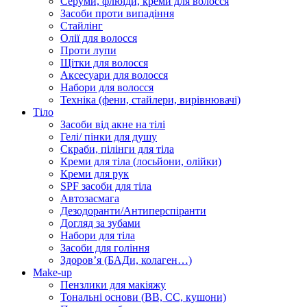
Серуми, флюїди, креми для волосся
Засоби проти випадіння
Стайлінг
Олії для волосся
Проти лупи
Щітки для волосся
Аксесуари для волосся
Набори для волосся
Техніка (фени, стайлери, вирівнювачі)
Тіло
Засоби від акне на тілі
Гелі/ пінки для душу
Скраби, пілінги для тіла
Креми для тіла (лосьйони, олійки)
Креми для рук
SPF засоби для тіла
Автозасмага
Дезодоранти/Антиперспіранти
Догляд за зубами
Набори для тіла
Засоби для гоління
Здоровʼя (БАДи, колаген…)
Make-up
Пензлики для макіяжу
Тональні основи (BB, CC, кушони)