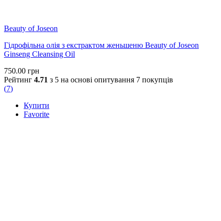
Beauty of Joseon
Гідрофільна олія з екстрактом женьшеню Beauty of Joseon
Ginseng Cleansing Oil
750.00
грн
Рейтинг
4.71
з 5 на основі опитування
7
покупців
(
7
)
Купити
Favorite