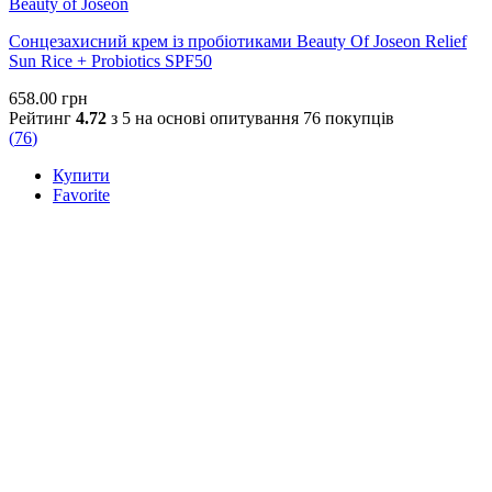
Beauty of Joseon
Сонцезахисний крем із пробіотиками Beauty Of Joseon Relief
Sun Rice + Probiotics SPF50
658.00
грн
Рейтинг
4.72
з 5 на основі опитування
76
покупців
(
76
)
Купити
Favorite