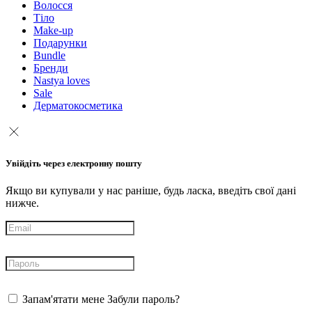
Волосся
Тіло
Make-up
Подарунки
Bundle
Бренди
Nastya loves
Sale
Дерматокосметика
Увійдіть через електронну пошту
Якщо ви купували у нас раніше, будь ласка, введіть свої дані
нижче.
Запам'ятати мене
Забули пароль?