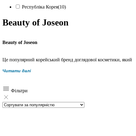
Республіка Корея
(10)
Beauty of Joseon
Beauty of Joseon
Це популярний корейський бренд доглядової косметики, який
поєднує давні традиції догляду за шкірою епохи Чосон із
Читати далі
сучасними дерматологічними підходами. Beauty of Joseon
створює продукти для делікатного відновлення природного
сяйва шкіри, роблячи акцент на баланс, комфорт і поступовий
Фільтри
результат.
Філософія бренду базується на використанні традиційних
східних компонентів, які століттями застосовувалися у
корейському догляді за шкірою. У формулах Beauty of Joseon
часто використовуються женьшень, рис, ферментовані
екстракти та рослинні комплекси, відомі своїми