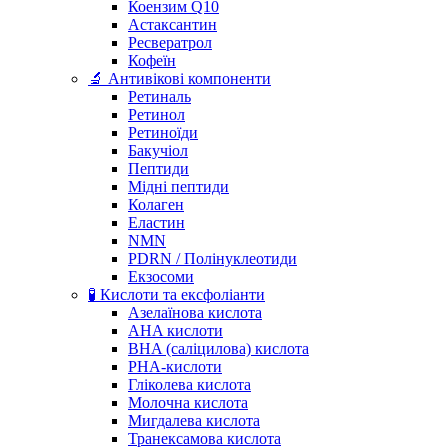
Коензим Q10
Астаксантин
Ресвератрол
Кофеїн
🔬 Антивікові компоненти
Ретиналь
Ретинол
Ретиноїди
Бакучіол
Пептиди
Мідні пептиди
Колаген
Еластин
NMN
PDRN / Полінуклеотиди
Екзосоми
🧪 Кислоти та ексфоліанти
Азелаїнова кислота
AHA кислоти
BHA (саліцилова) кислота
PHA-кислоти
Гліколева кислота
Молочна кислота
Мигдалева кислота
Транексамова кислота