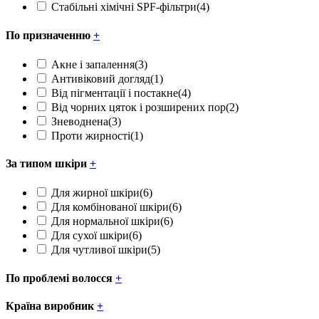
Стабільні хімічні SPF-фільтри
(4)
По призначенню
+
Акне і запалення
(3)
Антивіковий догляд
(1)
Від пігментації і постакне
(4)
Від чорних цяток і розширених пор
(2)
Зневоднена
(3)
Проти жирності
(1)
За типом шкіри
+
Для жирної шкіри
(6)
Для комбінованої шкіри
(6)
Для нормальної шкіри
(6)
Для сухої шкіри
(6)
Для чутливої шкіри
(5)
По проблемі волосся
+
Країна виробник
+