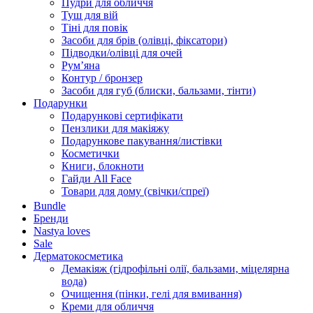
Пудри для обличчя
Туш для вій
Тіні для повік
Засоби для брів (олівці, фіксатори)
Підводки/олівці для очей
Румʼяна
Контур / бронзер
Засоби для губ (блиски, бальзами, тінти)
Подарунки
Подарункові сертифікати
Пензлики для макіяжу
Подарункове пакування/листівки
Косметички
Книги, блокноти
Гайди All Face
Товари для дому (свічки/спреї)
Bundle
Бренди
Nastya loves
Sale
Дерматокосметика
Демакіяж (гідрофільні олії, бальзами, міцелярна
вода)
Очищення (пінки, гелі для вмивання)
Креми для обличчя