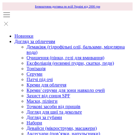
Безкоштовна доставка по всій Україні від 2000 грн
Новинки
Догляд за обличчям
Демакіяж (гідрофільні олії, бальзами, міцелярна
вода)
Очищення (пінки, гелі для вмивання)
Ексфоліація (ензимні пудри, скатки, педи)
Тонізація
Серуми
Патчі під очі
Креми для обличчя
Креми/ серуми для зони навколо очей
Захист від сонця SPF
Маски, пілінги
Точкові засоби від прищів
Догляд для шиї та декольте
Догляд за губами
Набори
Девайси (мікроструми, масажери)
Аксесуари (повʼязки, напульсники)