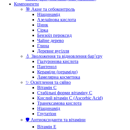
Компоненти
🎯 Акне та себоконтроль
Ніацинамід
Азелаїнова кислота
Цинк
Сірка
Бензоїл пероксид
Чайне дерево
Глина
Деревне вугілля
💧 Зволоження та відновлення бар’єру
Гіалуронова кислота
Пантенол
Кераміди (цераміди)
Ламелярна косметика
✨ Освітлення та сяйво
Вітамін С
Стабільні форми вітаміну С
Кислий вітамін С (Ascorbic Acid)
Транексамова кислота
Ніацинамід
Глутатіон
🛡️ Антиоксиданти та вітаміни
Вітамін Е