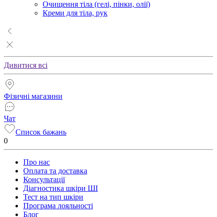
Очищення тіла (гелі, пінки, олії)
Креми для тіла, рук
Дивитися всі
Фізичні магазини
Чат
Список бажань
0
Про нас
Оплата та доставка
Консультації
Діагностика шкіри ШІ
Тест на тип шкіри
Програма лояльності
Блог