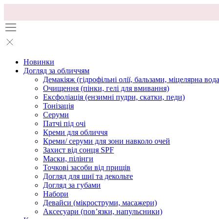
Новинки
Догляд за обличчям
Демакіяж (гідрофільні олії, бальзами, міцелярна вода
Очищення (пінки, гелі для вмивання)
Ексфоліація (ензимні пудри, скатки, педи)
Тонізація
Серуми
Патчі під очі
Креми для обличчя
Креми/ серуми для зони навколо очей
Захист від сонця SPF
Маски, пілінги
Точкові засоби від прищів
Догляд для шиї та декольте
Догляд за губами
Набори
Девайси (мікроструми, масажери)
Аксесуари (повʼязки, напульсники)