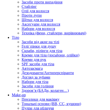
Засоби проти випадіння
Стайлінг
Олії для волосся
Проти лупи
Щітки для волосся
Аксесуари для волосся
Набори для волосся
Техніка (фени, стайлери, вирівнювачі)
Тіло
Засоби від акне на тілі
Гелі/ пінки для душу
Скраби, пілінги для тіла
Креми для тіла (лосьйони, олійки)
Креми для рук
SPF засоби для тіла
Автозасмага
Дезодоранти/Антиперспіранти
Догляд за зубами
Набори для тіла
Засоби для гоління
Здоровʼя (БАДи, колаген…)
Make-up
Пензлики для макіяжу
Тональні основи (BB, CC, кушони)
Пудри для обличчя