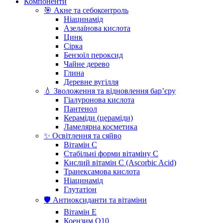
Компоненти
🎯 Акне та себоконтроль
Ніацинамід
Азелаїнова кислота
Цинк
Сірка
Бензоїл пероксид
Чайне дерево
Глина
Деревне вугілля
💧 Зволоження та відновлення бар’єру
Гіалуронова кислота
Пантенол
Кераміди (цераміди)
Ламелярна косметика
✨ Освітлення та сяйво
Вітамін С
Стабільні форми вітаміну С
Кислий вітамін С (Ascorbic Acid)
Транексамова кислота
Ніацинамід
Глутатіон
🛡️ Антиоксиданти та вітаміни
Вітамін Е
Коензим Q10