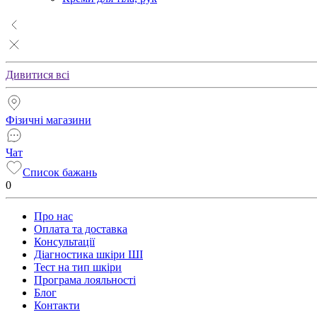
Дивитися всі
Фізичні магазини
Чат
Список бажань
0
Про нас
Оплата та доставка
Консультації
Діагностика шкіри ШІ
Тест на тип шкіри
Програма лояльності
Блог
Контакти