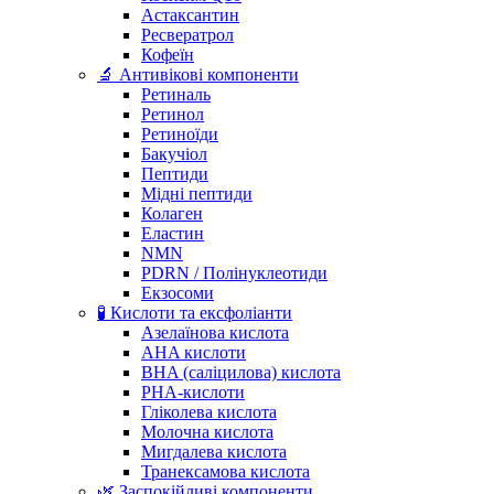
Астаксантин
Ресвератрол
Кофеїн
🔬 Антивікові компоненти
Ретиналь
Ретинол
Ретиноїди
Бакучіол
Пептиди
Мідні пептиди
Колаген
Еластин
NMN
PDRN / Полінуклеотиди
Екзосоми
🧪 Кислоти та ексфоліанти
Азелаїнова кислота
AHA кислоти
BHA (саліцилова) кислота
PHA-кислоти
Гліколева кислота
Молочна кислота
Мигдалева кислота
Транексамова кислота
🌿 Заспокійливі компоненти