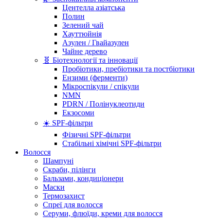
Центелла азіатська
Полин
Зелений чай
Хауттюйнія
Азулен / Гвайазулен
Чайне дерево
🧬 Біотехнології та інновації
Пробіотики, пребіотики та постбіотики
Ензими (ферменти)
Мікроспікули / спікули
NMN
PDRN / Полінуклеотиди
Екзосоми
☀️ SPF-фільтри
Фізичні SPF-фільтри
Стабільні хімічні SPF-фільтри
Волосся
Шампуні
Скраби, пілінги
Бальзами, кондиціонери
Маски
Термозахист
Спреї для волосся
Серуми, флюїди, креми для волосся