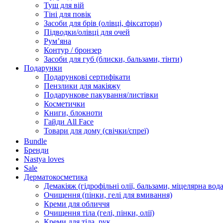
Туш для вій
Тіні для повік
Засоби для брів (олівці, фіксатори)
Підводки/олівці для очей
Румʼяна
Контур / бронзер
Засоби для губ (блиски, бальзами, тінти)
Подарунки
Подарункові сертифікати
Пензлики для макіяжу
Подарункове пакування/листівки
Косметички
Книги, блокноти
Гайди All Face
Товари для дому (свічки/спреї)
Bundle
Бренди
Nastya loves
Sale
Дерматокосметика
Демакіяж (гідрофільні олії, бальзами, міцелярна вода
Очищення (пінки, гелі для вмивання)
Креми для обличчя
Очищення тіла (гелі, пінки, олії)
Креми для тіла, рук