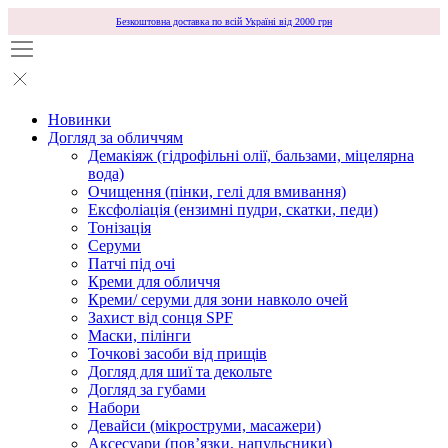
Безкоштовна доставка по всій Україні від 2000 грн
Новинки
Догляд за обличчям
Демакіяж (гідрофільні олії, бальзами, міцелярна
вода)
Очищення (пінки, гелі для вмивання)
Ексфоліація (ензимні пудри, скатки, педи)
Тонізація
Серуми
Патчі під очі
Креми для обличчя
Креми/ серуми для зони навколо очей
Захист від сонця SPF
Маски, пілінги
Точкові засоби від прищів
Догляд для шиї та декольте
Догляд за губами
Набори
Девайси (мікроструми, масажери)
Аксесуари (повʼязки, напульсники)