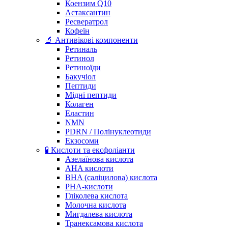
Коензим Q10
Астаксантин
Ресвератрол
Кофеїн
🔬 Антивікові компоненти
Ретиналь
Ретинол
Ретиноїди
Бакучіол
Пептиди
Мідні пептиди
Колаген
Еластин
NMN
PDRN / Полінуклеотиди
Екзосоми
🧪 Кислоти та ексфоліанти
Азелаїнова кислота
AHA кислоти
BHA (саліцилова) кислота
PHA-кислоти
Гліколева кислота
Молочна кислота
Мигдалева кислота
Транексамова кислота