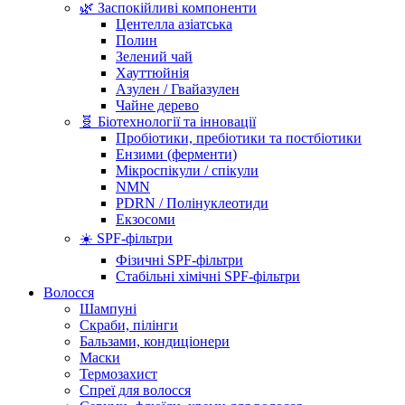
🌿 Заспокійливі компоненти
Центелла азіатська
Полин
Зелений чай
Хауттюйнія
Азулен / Гвайазулен
Чайне дерево
🧬 Біотехнології та інновації
Пробіотики, пребіотики та постбіотики
Ензими (ферменти)
Мікроспікули / спікули
NMN
PDRN / Полінуклеотиди
Екзосоми
☀️ SPF-фільтри
Фізичні SPF-фільтри
Стабільні хімічні SPF-фільтри
Волосся
Шампуні
Скраби, пілінги
Бальзами, кондиціонери
Маски
Термозахист
Спреї для волосся