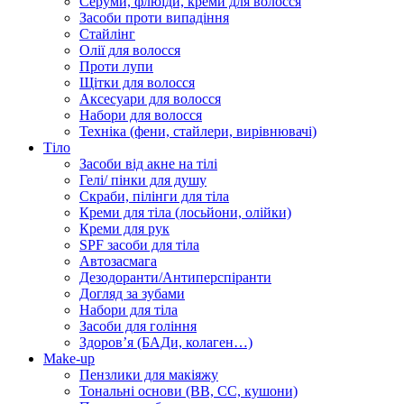
Серуми, флюїди, креми для волосся
Засоби проти випадіння
Стайлінг
Олії для волосся
Проти лупи
Щітки для волосся
Аксесуари для волосся
Набори для волосся
Техніка (фени, стайлери, вирівнювачі)
Тіло
Засоби від акне на тілі
Гелі/ пінки для душу
Скраби, пілінги для тіла
Креми для тіла (лосьйони, олійки)
Креми для рук
SPF засоби для тіла
Автозасмага
Дезодоранти/Антиперспіранти
Догляд за зубами
Набори для тіла
Засоби для гоління
Здоровʼя (БАДи, колаген…)
Make-up
Пензлики для макіяжу
Тональні основи (BB, CC, кушони)