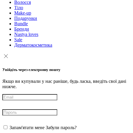
Волосся
Тіло
Make-up
Подарунки
Bundle
Бренди
Nastya loves
Sale
Дерматокосметика
Увійдіть через електронну пошту
Якщо ви купували у нас раніше, будь ласка, введіть свої дані
нижче.
Запам'ятати мене
Забули пароль?