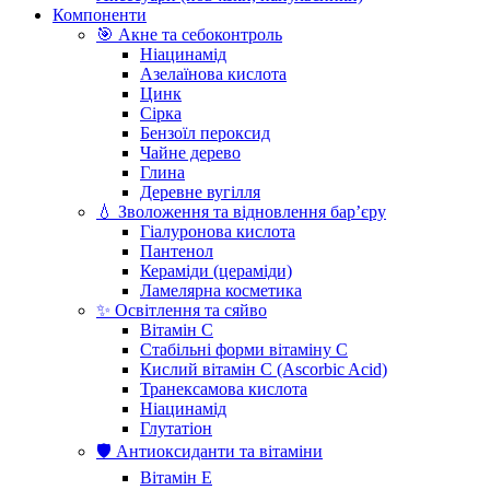
Компоненти
🎯 Акне та себоконтроль
Ніацинамід
Азелаїнова кислота
Цинк
Сірка
Бензоїл пероксид
Чайне дерево
Глина
Деревне вугілля
💧 Зволоження та відновлення бар’єру
Гіалуронова кислота
Пантенол
Кераміди (цераміди)
Ламелярна косметика
✨ Освітлення та сяйво
Вітамін С
Стабільні форми вітаміну С
Кислий вітамін С (Ascorbic Acid)
Транексамова кислота
Ніацинамід
Глутатіон
🛡️ Антиоксиданти та вітаміни
Вітамін Е