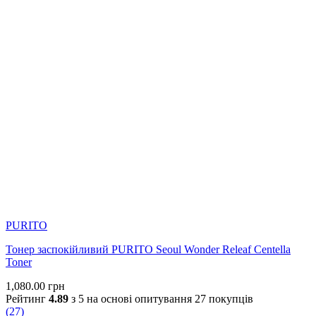
Hydresia G2 (Carthamus Tinctorius (Safflower) Oleosomes)
–
інноваційна технологія олеосом, яка дозволяє
застосовувати ретинол навіть на чутливій шкірі, адже
олеосоми створені з насіння сафлору, який знімає
подразнення.
Ферулова кислота
– потужний антиоксидант, зменшує
гіперпігментацію та знижує себопродукцію, вирівнює тон та
робить його яскравим.
Комплекс із 6 пептидів (Hexapeptide-9, Hexapeptide-11,
MATRIXYL, ALDENINE, Copper Tripeptide-1)
–
посилюють синтез колагену, що допомагає покращити
пружність шкіри, чудово працюють з фотопошкодженням
шкіри та віковими змінами, зменшують глибину зморшок та
надають ефект ліфтингу.
PURITO
Лецитин та алантоїн
– забезпечують оздоровлення шкіри
Тонер заспокійливий PURITO Seoul Wonder Releaf Centella
та відновлюють захисний бар’єр.
Toner
Особливості використання
:
1,080.00
грн
Рейтинг
4.89
з 5 на основі опитування
27
покупців
Нанесіть невелику кількість засобу на суху шкіру, розподіліть,
(
27
)