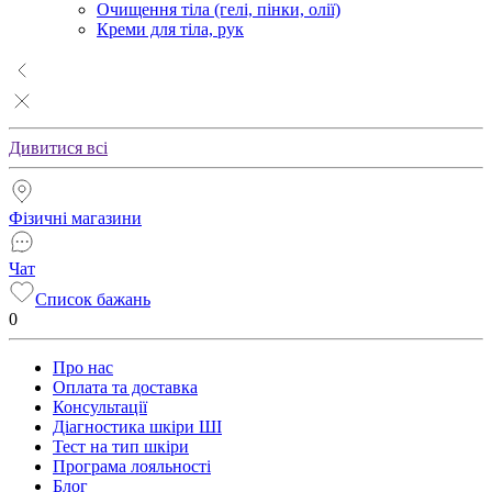
Очищення тіла (гелі, пінки, олії)
Креми для тіла, рук
Дивитися всі
Фізичні магазини
Чат
Список бажань
0
Про нас
Оплата та доставка
Консультації
Діагностика шкіри ШІ
Тест на тип шкіри
Програма лояльності
Блог