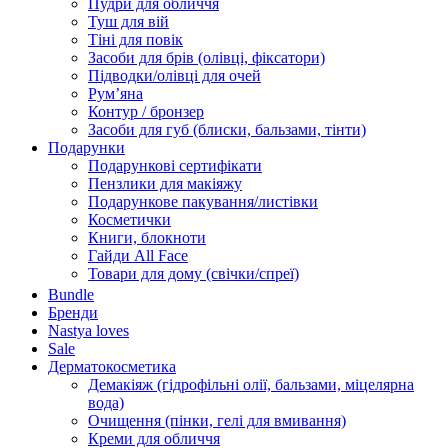
Пудри для обличчя
Туш для вій
Тіні для повік
Засоби для брів (олівці, фіксатори)
Підводки/олівці для очей
Румʼяна
Контур / бронзер
Засоби для губ (блиски, бальзами, тінти)
Подарунки
Подарункові сертифікати
Пензлики для макіяжу
Подарункове пакування/листівки
Косметички
Книги, блокноти
Гайди All Face
Товари для дому (свічки/спреї)
Bundle
Бренди
Nastya loves
Sale
Дерматокосметика
Демакіяж (гідрофільні олії, бальзами, міцелярна
вода)
Очищення (пінки, гелі для вмивання)
Креми для обличчя