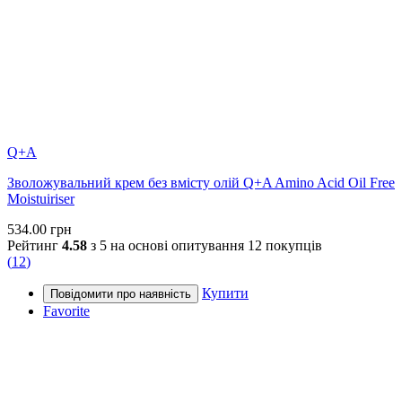
Q+A
Зволожувальний крем без вмісту олій Q+A Amino Acid Oil Free
Moistuiriser
534.00
грн
Рейтинг
4.58
з 5 на основі опитування
12
покупців
(
12
)
Купити
Favorite