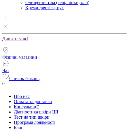
Очищення тіла (гелі, пінки, олії)
Креми для тіла, рук
Дивитися всі
Фізичні магазини
Чат
Список бажань
0
Про нас
Оплата та доставка
Консультації
Діагностика шкіри ШІ
Тест на тип шкіри
Програма лояльності
Блог