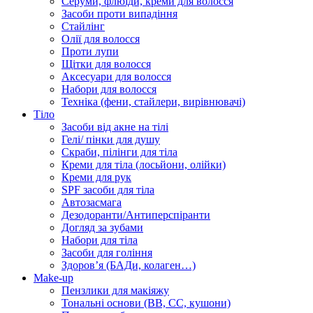
Серуми, флюїди, креми для волосся
Засоби проти випадіння
Стайлінг
Олії для волосся
Проти лупи
Щітки для волосся
Аксесуари для волосся
Набори для волосся
Техніка (фени, стайлери, вирівнювачі)
Тіло
Засоби від акне на тілі
Гелі/ пінки для душу
Скраби, пілінги для тіла
Креми для тіла (лосьйони, олійки)
Креми для рук
SPF засоби для тіла
Автозасмага
Дезодоранти/Антиперспіранти
Догляд за зубами
Набори для тіла
Засоби для гоління
Здоровʼя (БАДи, колаген…)
Make-up
Пензлики для макіяжу
Тональні основи (BB, CC, кушони)