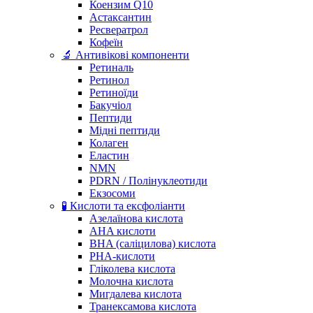
Коензим Q10
Астаксантин
Ресвератрол
Кофеїн
🔬 Антивікові компоненти
Ретиналь
Ретинол
Ретиноїди
Бакучіол
Пептиди
Мідні пептиди
Колаген
Еластин
NMN
PDRN / Полінуклеотиди
Екзосоми
🧪 Кислоти та ексфоліанти
Азелаїнова кислота
AHA кислоти
BHA (саліцилова) кислота
PHA-кислоти
Гліколева кислота
Молочна кислота
Мигдалева кислота
Транексамова кислота