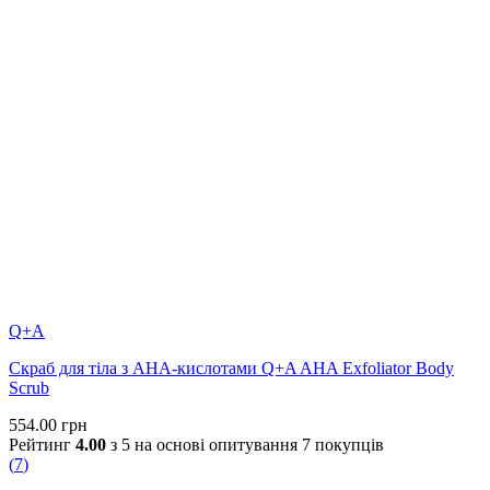
Q+A
Скраб для тіла з AHA-кислотами Q+A AHA Exfoliator Body
Scrub
554.00
грн
Рейтинг
4.00
з 5 на основі опитування
7
покупців
(
7
)