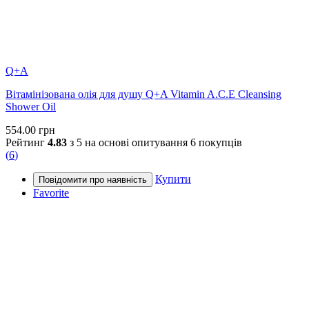
Q+A
Вітамінізована олія для душу Q+A Vitamin A.C.E Cleansing
Shower Oil
554.00
грн
Рейтинг
4.83
з 5 на основі опитування
6
покупців
(
6
)
Купити
Favorite