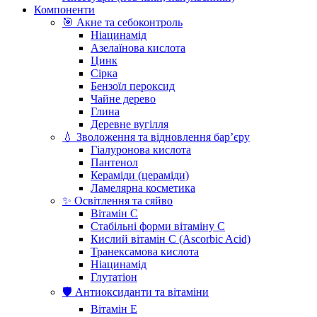
Компоненти
🎯 Акне та себоконтроль
Ніацинамід
Азелаїнова кислота
Цинк
Сірка
Бензоїл пероксид
Чайне дерево
Глина
Деревне вугілля
💧 Зволоження та відновлення бар’єру
Гіалуронова кислота
Пантенол
Кераміди (цераміди)
Ламелярна косметика
✨ Освітлення та сяйво
Вітамін С
Стабільні форми вітаміну С
Кислий вітамін С (Ascorbic Acid)
Транексамова кислота
Ніацинамід
Глутатіон
🛡️ Антиоксиданти та вітаміни
Вітамін Е