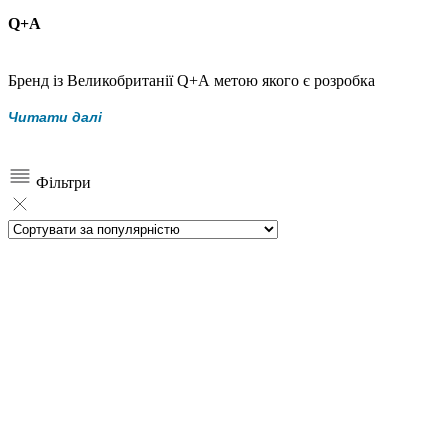
Q+A
Бренд із Великобританії Q+A метою якого є розробка
оглядової косметики з фокусом на певних компонентах, які
Читати далі
показують ефективність використання за доступною ціною.
Фільтри