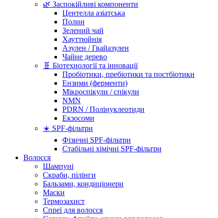
🌿 Заспокійливі компоненти
Центелла азіатська
Полин
Зелений чай
Хауттюйнія
Азулен / Гвайазулен
Чайне дерево
🧬 Біотехнології та інновації
Пробіотики, пребіотики та постбіотики
Ензими (ферменти)
Мікроспікули / спікули
NMN
PDRN / Полінуклеотиди
Екзосоми
☀️ SPF-фільтри
Фізичні SPF-фільтри
Стабільні хімічні SPF-фільтри
Волосся
Шампуні
Скраби, пілінги
Бальзами, кондиціонери
Маски
Термозахист
Спреї для волосся