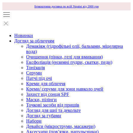
Безкоштовна доставка по всій Україні від 2000 грн
Новинки
Догляд за обличчям
Демакіяж (гідрофільні олії, бальзами, міцелярна
вода)
Очищення (пінки, гелі для вмивання)
Ексфоліація (ензимні пудри, скатки, педи)
Тонізація
Серуми
Патчі під очі
Креми для обличчя
Креми/ серуми для зони навколо очей
Захист від сонця SPF
Маски, пілінги
Точкові засоби від прищів
Догляд для шиї та декольте
Догляд за губами
Набори
Девайси (мікроструми, масажери)
Аксесуари (повʼязки, напульсники)