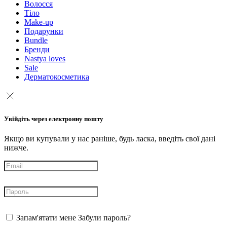
Волосся
Тіло
Make-up
Подарунки
Bundle
Бренди
Nastya loves
Sale
Дерматокосметика
Увійдіть через електронну пошту
Якщо ви купували у нас раніше, будь ласка, введіть свої дані
нижче.
Запам'ятати мене
Забули пароль?