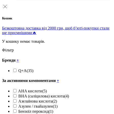
Кошик
Безкоштовна доставка від 2000 грн, щоб б’юті-покупки стали
ще приємнішими🔥
У кошику немає товарів.
Фільтр
Бренди
+
Q+A
(35)
За активними компонентами
+
AHA кислоти
(5)
BHA (саліцилова) кислота
(4)
Азелаїнова кислота
(2)
Азулен / гвайазулен
(1)
Бензоїл пероксид
(1)