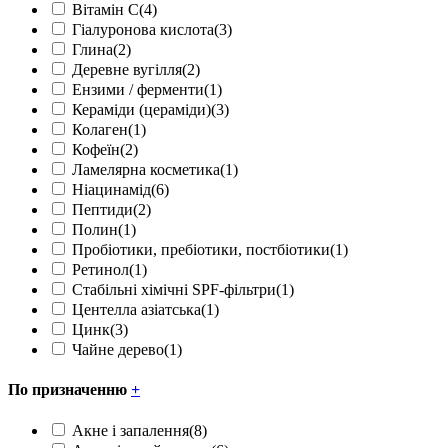
Вітамін С
(4)
Гіалуронова кислота
(3)
Глина
(2)
Деревне вугілля
(2)
Ензими / ферменти
(1)
Кераміди (цераміди)
(3)
Колаген
(1)
Кофеїн
(2)
Ламелярна косметика
(1)
Ніацинамід
(6)
Пептиди
(2)
Полин
(1)
Пробіотики, пребіотики, постбіотики
(1)
Ретинол
(1)
Стабільні хімічні SPF-фільтри
(1)
Центелла азіатська
(1)
Цинк
(3)
Чайне дерево
(1)
По призначенню
+
Акне і запалення
(8)