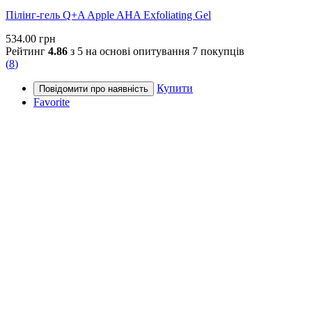
Пілінг-гель Q+A Apple AHA Exfoliating Gel
534.00
грн
Рейтинг
4.86
з 5 на основі опитування
7
покупців
(
8
)
Купити
Favorite