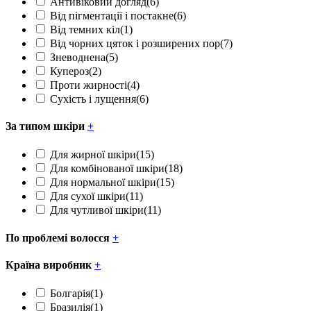
Антивіковий догляд
(6)
Від пігментації і постакне
(6)
Від темних кіл
(1)
Від чорних цяток і розширених пор
(7)
Зневоднена
(5)
Купероз
(2)
Проти жирності
(4)
Сухість і лущення
(6)
За типом шкіри
+
Для жирної шкіри
(15)
Для комбінованої шкіри
(18)
Для нормальної шкіри
(15)
Для сухої шкіри
(11)
Для чутливої шкіри
(11)
По проблемі волосся
+
Країна виробник
+
Болгарія
(1)
Бразилія
(1)