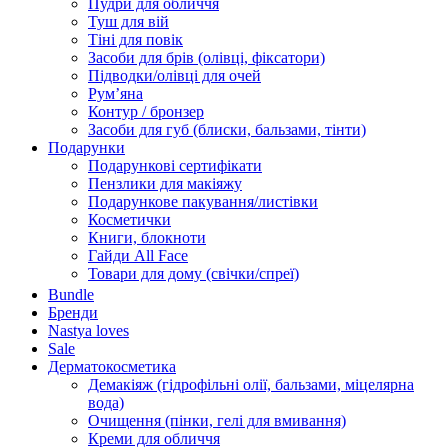
Пудри для обличчя
Туш для вій
Тіні для повік
Засоби для брів (олівці, фіксатори)
Підводки/олівці для очей
Румʼяна
Контур / бронзер
Засоби для губ (блиски, бальзами, тінти)
Подарунки
Подарункові сертифікати
Пензлики для макіяжу
Подарункове пакування/листівки
Косметички
Книги, блокноти
Гайди All Face
Товари для дому (свічки/спреї)
Bundle
Бренди
Nastya loves
Sale
Дерматокосметика
Демакіяж (гідрофільні олії, бальзами, міцелярна
вода)
Очищення (пінки, гелі для вмивання)
Креми для обличчя