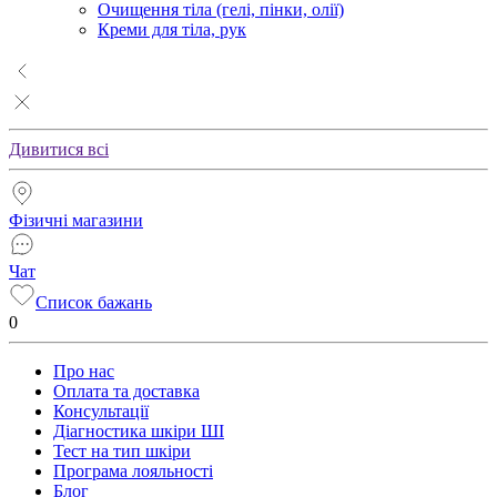
Очищення тіла (гелі, пінки, олії)
Креми для тіла, рук
Дивитися всі
Фізичні магазини
Чат
Список бажань
0
Про нас
Оплата та доставка
Консультації
Діагностика шкіри ШІ
Тест на тип шкіри
Програма лояльності
Блог