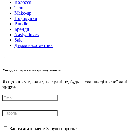
Волосся
Тіло
Make-up
Подарунки
Bundle
Бренди
Nastya loves
Sale
Дерматокосметика
Увійдіть через електронну пошту
Якщо ви купували у нас раніше, будь ласка, введіть свої дані
нижче.
Запам'ятати мене
Забули пароль?