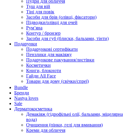
Пудри для обличчя
Туш для вій
Тіні для повік
Засоби для брів (олівці, фіксатори)
Підводки/олівці для очей
Румʼяна
Контур / бронзер
Засоби для губ (блиски, бальзами, тінти)
Подарунки
Подарункові сертифікати
Пензлики для макіяжу
Подарункове пакування/листівки
Косметички
Книги, блокноти
Гайди All Face
Товари для дому (свічки/спреї)
Bundle
Бренди
Nastya loves
Sale
Дерматокосметика
Демакіяж (гідрофільні олії, бальзами, міцелярна
вода)
Очищення (пінки, гелі для вмивання)
Креми для обличчя