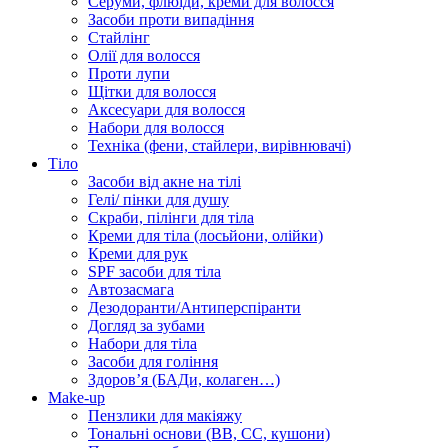
Серуми, флюїди, креми для волосся
Засоби проти випадіння
Стайлінг
Олії для волосся
Проти лупи
Щітки для волосся
Аксесуари для волосся
Набори для волосся
Техніка (фени, стайлери, вирівнювачі)
Тіло
Засоби від акне на тілі
Гелі/ пінки для душу
Скраби, пілінги для тіла
Креми для тіла (лосьйони, олійки)
Креми для рук
SPF засоби для тіла
Автозасмага
Дезодоранти/Антиперспіранти
Догляд за зубами
Набори для тіла
Засоби для гоління
Здоровʼя (БАДи, колаген…)
Make-up
Пензлики для макіяжу
Тональні основи (BB, CC, кушони)