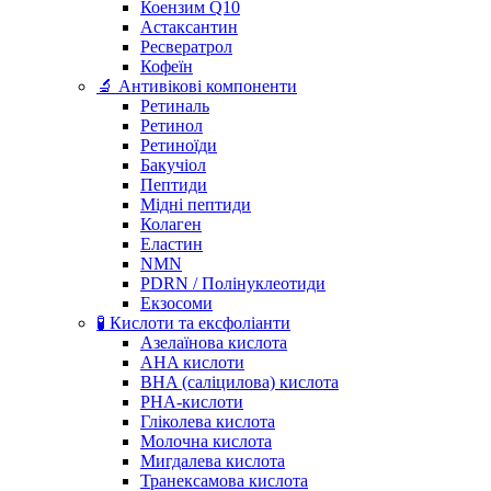
Коензим Q10
Астаксантин
Ресвератрол
Кофеїн
🔬 Антивікові компоненти
Ретиналь
Ретинол
Ретиноїди
Бакучіол
Пептиди
Мідні пептиди
Колаген
Еластин
NMN
PDRN / Полінуклеотиди
Екзосоми
🧪 Кислоти та ексфоліанти
Азелаїнова кислота
AHA кислоти
BHA (саліцилова) кислота
PHA-кислоти
Гліколева кислота
Молочна кислота
Мигдалева кислота
Транексамова кислота