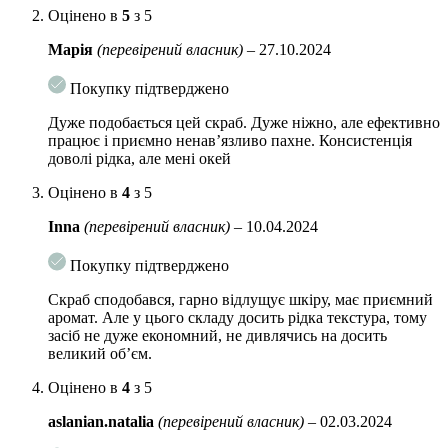
Оцінено в
5
з 5
Марія
(перевірений власник)
–
27.10.2024
Покупку підтверджено
Дуже подобається цей скраб. Дуже ніжно, але ефективно
працює і приємно ненав’язливо пахне. Консистенція
доволі рідка, але мені окей
Оцінено в
4
з 5
Inna
(перевірений власник)
–
10.04.2024
Покупку підтверджено
Скраб сподобався, гарно відлущує шкіру, має приємний
аромат. Але у цього складу досить рідка текстура, тому
засіб не дуже економний, не дивлячись на досить
великий об’єм.
Оцінено в
4
з 5
aslanian.natalia
(перевірений власник)
–
02.03.2024