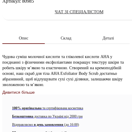
Артикул:
80985
ЧАТ ЗІ СПЕЦІАЛІСТОМ
Опис
Склад
Деталі
Чудова суміш молочної кислоти та гліколевої кислоти AHA у
поєднанні з фізичними ексфоліантами покращує текстуру шкіри та
робить шкіру м’якою та еластичною. Створений на кремоподібній
основі, наш скраб для тіла AHA Exfoliator Body Scrub достатньо
абразивний, щоб відлущувати сухі сухі ділянки, залишаючи шкіру
зволоженою та м’якою.
Дивитися більше
Активні компоненти:
AHA (альфа-гідроксикислоти)
– м’яко відлущує шкіру,
100% оригінальна
та сертифікована косметика
стимулюючи відновлення мертвої шкіри. Вони допомагають
покращити загальну структуру та м’якість шкіри, роблячи
Безкоштовна
доставка по Україні від 2000 грн
шкіру гладкішою та приємною на дотик.
Відправляємо
в день замовлення
(до 16:00)
Молочна кислота
– дуже ніжно діє, зволожує та ексфоліює