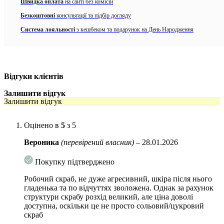
Швидка оплата
на сайті без комісій
одночасно.
Безкоштовні
консультації та підбір догляду
Гліколева кислота
– має найменший молекулярний розмір
Система лояльності
з кешбеком та подарунок на День Народження
серед усіх AHA, що означає, що вона глибоко проникає в
шкіру. Очікуйте гладкішого, яскравішого та рівномірнішого
тону шкіри!
Натуральний фізичний ексфоліант
– є достатньо
Відгуки клієнтів
абразивним, щоб забезпечити ефективний рівень
відлущування, але достатньо м’яким, щоб зберегти шкірний
Залишити відгук
бар’єр. Ми отримуємо наш ексфоліант із переробленої
Залишити відгук
кукурудзи, що робить його біорозкладним і екологічно
чистим!
Оцінено в
5
з 5
Літній насичений аромат ванілі + кокоса поєднується з нотами
Вероника
(перевірений власник)
–
28.01.2026
макадамії, папайї та медової амбри.
Покупку підтверджено
Особливості використання:
М’яко помасажуйте чисту вологу шкіру
та змийте. Для досягнення найкращих результатів використовуйте 2-3
Робочий скраб, не дуже агресивний, шкіра після нього
рази на тиждень і додайте наш зволожуючий крем після душу з
гладенька та по відчуттях зволожена. Однак за рахунок
гіалуроновою кислотою.
структури скрабу розхід великий, але ціна доволі
доступна, оскільки це не просто сольовий/цукровий
Обʼєм:
250 мл
скраб