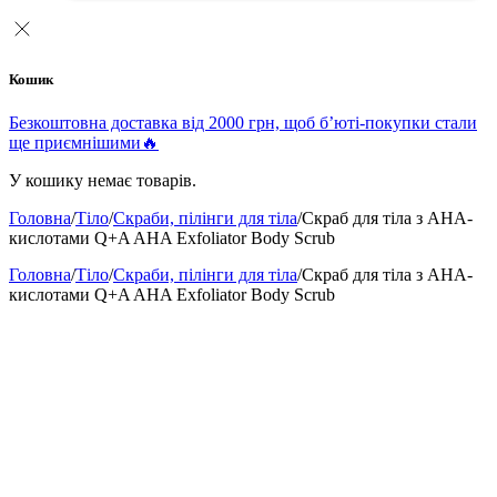
Кошик
Безкоштовна доставка від 2000 грн, щоб б’юті-покупки стали
ще приємнішими🔥
У кошику немає товарів.
Головна
/
Тіло
/
Скраби, пілінги для тіла
/
Скраб для тіла з AHA-
кислотами Q+A AHA Exfoliator Body Scrub
Головна
/
Тіло
/
Скраби, пілінги для тіла
/
Скраб для тіла з AHA-
кислотами Q+A AHA Exfoliator Body Scrub