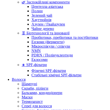
🌿 Заспокійливі компоненти
Центелла азіатська
Полин
Зелений чай
Хауттюйнія
Азулен / Гвайазулен
Чайне дерево
🧬 Біотехнології та інновації
Пробіотики, пребіотики та постбіотики
Ензими (ферменти)
Мікроспікули / спікули
NMN
PDRN / Полінуклеотиди
Екзосоми
☀️ SPF-фільтри
Фізичні SPF-фільтри
Стабільні хімічні SPF-фільтри
Волосся
Шампуні
Скраби, пілінги
Бальзами, кондиціонери
Маски
Термозахист
Спреї для волосся