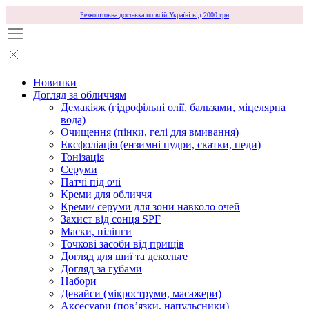
Безкоштовна доставка по всій Україні від 2000 грн
Новинки
Догляд за обличчям
Демакіяж (гідрофільні олії, бальзами, міцелярна
вода)
Очищення (пінки, гелі для вмивання)
Ексфоліація (ензимні пудри, скатки, педи)
Тонізація
Серуми
Патчі під очі
Креми для обличчя
Креми/ серуми для зони навколо очей
Захист від сонця SPF
Маски, пілінги
Точкові засоби від прищів
Догляд для шиї та декольте
Догляд за губами
Набори
Девайси (мікроструми, масажери)
Аксесуари (повʼязки, напульсники)