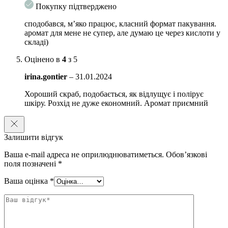
Покупку підтверджено
сподобався, м’яко працює, класний формат пакування.
аромат для мене не супер, але думаю це через кислоти у
складі)
Оцінено в
4
з 5
irina.gontier
–
31.01.2024
Хороший скраб, подобається, як відлущує і полірує
шкіру. Розхід не дуже економний. Аромат приємний
Залишити відгук
Ваша e-mail адреса не оприлюднюватиметься.
Обов’язкові
поля позначені
*
Ваша оцінка
*