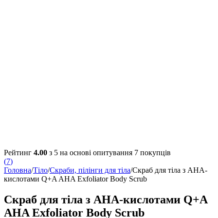
Рейтинг
4.00
з 5 на основі опитування
7
покупців
(
7
)
Головна
/
Тіло
/
Скраби, пілінги для тіла
/
Скраб для тіла з AHA-
кислотами Q+A AHA Exfoliator Body Scrub
Скраб для тіла з AHA-кислотами Q+A
AHA Exfoliator Body Scrub