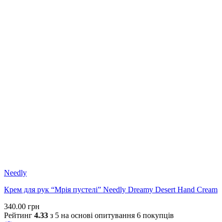
Needly
Крем для рук “Мрія пустелі” Needly Dreamy Desert Hand Cream
340.00
грн
Рейтинг
4.33
з 5 на основі опитування
6
покупців