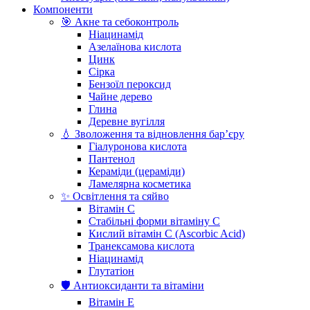
Компоненти
🎯 Акне та себоконтроль
Ніацинамід
Азелаїнова кислота
Цинк
Сірка
Бензоїл пероксид
Чайне дерево
Глина
Деревне вугілля
💧 Зволоження та відновлення бар’єру
Гіалуронова кислота
Пантенол
Кераміди (цераміди)
Ламелярна косметика
✨ Освітлення та сяйво
Вітамін С
Стабільні форми вітаміну С
Кислий вітамін С (Ascorbic Acid)
Транексамова кислота
Ніацинамід
Глутатіон
🛡️ Антиоксиданти та вітаміни
Вітамін Е