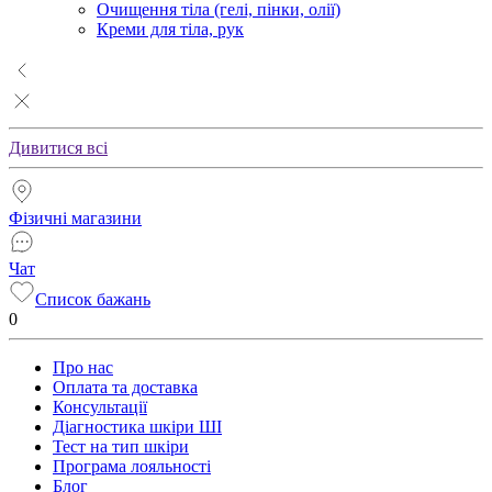
Очищення тіла (гелі, пінки, олії)
Креми для тіла, рук
Дивитися всі
Фізичні магазини
Чат
Список бажань
0
Про нас
Оплата та доставка
Консультації
Діагностика шкіри ШІ
Тест на тип шкіри
Програма лояльності
Блог