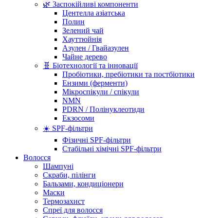
🌿 Заспокійливі компоненти
Центелла азіатська
Полин
Зелений чай
Хауттюйнія
Азулен / Гвайазулен
Чайне дерево
🧬 Біотехнології та інновації
Пробіотики, пребіотики та постбіотики
Ензими (ферменти)
Мікроспікули / спікули
NMN
PDRN / Полінуклеотиди
Екзосоми
☀️ SPF-фільтри
Фізичні SPF-фільтри
Стабільні хімічні SPF-фільтри
Волосся
Шампуні
Скраби, пілінги
Бальзами, кондиціонери
Маски
Термозахист
Спреї для волосся