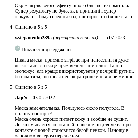
Окрім зігріваючого ефекту нічого більше не помітила.
Спосіб використання:
нанести рівний товстий шар на шкіру і
Супер результату не було, як в принципі і супер
помасажувати протягом 20-30 секунд, залишити на 10 хвилин,
очікувань. Тому середній бал, повторювати би не стала.
потім змити теплою водою.
Оцінено в
5
з 5
75 мл
v.stepanenko2395
(перевірений власник)
–
15.07.2023
Покупку підтверджено
Цікава маска, приємно зігріває при нанесенні та дуже
легко змивається-це прям величезний плюс. Гарно
зволожує, але краще використовувати у вечірній рутині,
бо помітила, що після неї шкіра трошки швидше жирніє.
Оцінено в
5
з 5
Дар’я
–
03.05.2022
Маска замечательная. Пользуюсь около полугода. В
полном восторге!
Маска очень хорошо питает кожу и вообще не сушит.
Легко смывается, огромный плюс лично для меня, при
контакте с водой становится белой пенкой. Наношу в
основном вечером перед сном.