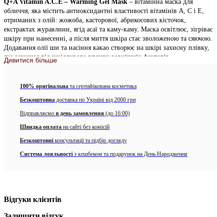
Q+A Vitamin A.C.E – Warming Gel Mask
– вітамінна маска для
обличчя, яка містить антиоксидантні властивості вітамінів A, C і E,
отриманих з олій: жожоба, касторової, абрикосових кісточок,
екстрактах журавлини, ягід асаї та каму-каму. Маска освітлює, зігріває
шкіру при нанесенні, а після миття шкіра стає зволоженою та сяючою.
Додавання олії ши та насіння какао створює на шкірі захисну плівку,
яка захищає від шкідливого впливу зовнішніх факторів.
Дивитися більше
Активні компоненти:
100% оригінальна
та сертифікована косметика
вітамін С (аскорбіл пальмітат) – освітлює шкіру та захищає
її від вільних радикалів,
Безкоштовна
доставка по Україні від 2000 грн
Відправляємо
в день замовлення
(до 16:00)
олія кісточок абрикоса – заспокоює чутливу шкіру та
зволожує її,
Швидка оплата
на сайті без комісій
Безкоштовні
олія авокадо – зволожує, тонізує, розгладжує шкіру,
консультації та підбір догляду
Система лояльності
з кешбеком та подарунок на День Народження
олія жожоба – має антибактеріальні властивості, регенерує
шкіру, робить її більш еластичною та пружною,
олія какао – створює на поверхні шкіри оклюзійний шар,
захищає шкіру від зовнішніх факторів,
Відгуки клієнтів
олія ши – запобігає втраті води з епідермісу, тим самим
Залишити відгук