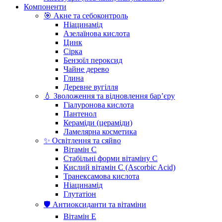
Компоненти
🎯 Акне та себоконтроль
Ніацинамід
Азелаїнова кислота
Цинк
Сірка
Бензоїл пероксид
Чайне дерево
Глина
Деревне вугілля
💧 Зволоження та відновлення бар’єру
Гіалуронова кислота
Пантенол
Кераміди (цераміди)
Ламелярна косметика
✨ Освітлення та сяйво
Вітамін С
Стабільні форми вітаміну С
Кислий вітамін С (Ascorbic Acid)
Транексамова кислота
Ніацинамід
Глутатіон
🛡️ Антиоксиданти та вітаміни
Вітамін Е