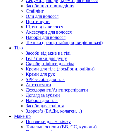
Серуми, флюїди, креми для волосся
Засоби проти випадіння
Стайлінг
Олії для волосся
Проти лупи
Щітки для волосся
Аксесуари для волосся
Набори для волосся
Техніка (фени, стайлери, вирівнювачі)
Тіло
Засоби від акне на тілі
Гелі/ пінки для душу
Скраби, пілінги для тіла
Креми для тіла (лосьйони, олійки)
Креми для рук
SPF засоби для тіла
Автозасмага
Дезодоранти/Антиперспіранти
Догляд за зубами
Набори для тіла
Засоби для гоління
Здоровʼя (БАДи, колаген…)
Make-up
Пензлики для макіяжу
Тональні основи (BB, CC, кушони)