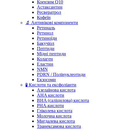
Коензим Q10
Астаксантин
Ресвератрол
Кофеїн
🔬 Антивікові компоненти
Ретиналь
Ретинол
Ретиноїди
Бакучіол
Пептиди
Мідні пептиди
Колаген
Еластин
NMN
PDRN / Полінуклеотиди
Екзосоми
🧪 Кислоти та ексфоліанти
Азелаїнова кислота
AHA кислоти
BHA (саліцилова) кислота
PHA-кислоти
Гліколева кислота
Молочна кислота
Мигдалева кислота
Транексамова кислота