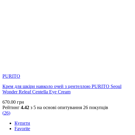
PURITO
@allface.ua
•
Follow
Крем для шкіри навколо очей з центеллою PURITO Seoul
Wonder Releaf Centella Eye Cream
670.00
грн
Продовжуємо витрачати ваші гроші… 💰💰💰 Сьогодні —
Рейтинг
4.42
з 5 на основі опитування
26
покупців
друга частина добірки небюджетної косметики, яку ми
(
26
)
справді можемо рекомендувати. Якщо вже інвестувати у
догляд, то в засоби, ефективність яких підтверджують
Купити
продумані формули, сучасні технології та результати. Усі
Favorite
засоби з добірки доступні до замовлення на нашому сайті.