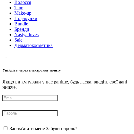
Волосся
Тіло
Make-up
Подарунки
Bundle
Бренди
Nastya loves
Sale
Дерматокосметика
Увійдіть через електронну пошту
Якщо ви купували у нас раніше, будь ласка, введіть свої дані
нижче.
Запам'ятати мене
Забули пароль?