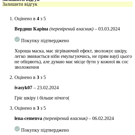
захищаючи шкіру від сухості, заспокоює подразнення та
Залишити відгук
пом’якшує шкіру,
рицинова олія – ​​запобігає розмноженню багатьох бактерій,
Оцінено в
4
з 5
вірусів, плісняви ​​та дріжджів, має протизапальні
властивості,
Вердиш Каріна
(перевірений власник)
–
03.03.2024
екстракт журавлини – має антиоксидантні та зволожуючі
Покупку підтверджено
властивості,
Хороша маска, має зігріваючий ефект, зволожує шкіру,
екстракт ягід асаї – багатий на вітаміни B1, B2, B3, C і E,
легко змивається ніби емульгуючись, не прям вау(і цього
допомагає відновити еластичність шкіри.
не обіцяють), але думаю має місце бути у кожної як сос
зволоження
екстракт ягід каму-каму – від природи багатий на вітамін С,
який освітлює шкіру, допомагає вирівняти її тон і захищає
Оцінено в
3
з 5
від вільних радикалів.
ivasyk07
–
23.02.2024
Дія засобу:
Гріє шкіру і більше нічого(
живить,
Оцінено в
3
з 5
вирівнює тон,
lena-cemenva
(перевірений власник)
–
06.02.2024
освітлює,
Покупку підтверджено
регенерує.