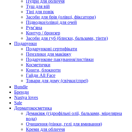
Пудри для обличчя
Туш для вій
Тіні для повік
Засоби для брів (олівці, фіксатори)
Підводки/олівці для очей
Румʼяна
Контур / бронзер
Засоби для губ (блиски, бальзами, тінти)
Подарунки
Подарункові сертифікати
Пензлики для макіяжу
Подарункове пакування/листівки
Косметички
Книги, блокноти
Гайди All Face
Товари для дому (свічки/спреї)
Bundle
Бренди
Nastya loves
Sale
Дерматокосметика
Демакіяж (гідрофільні олії, бальзами, міцелярна
вода)
Очищення (пінки, гелі для вмивання)
Креми для обличчя