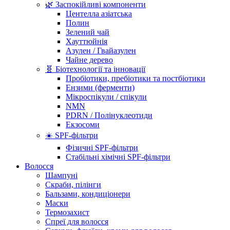
🌿 Заспокійливі компоненти
Центелла азіатська
Полин
Зелений чай
Хауттюйнія
Азулен / Гвайазулен
Чайне дерево
🧬 Біотехнології та інновації
Пробіотики, пребіотики та постбіотики
Ензими (ферменти)
Мікроспікули / спікули
NMN
PDRN / Полінуклеотиди
Екзосоми
☀️ SPF-фільтри
Фізичні SPF-фільтри
Стабільні хімічні SPF-фільтри
Волосся
Шампуні
Скраби, пілінги
Бальзами, кондиціонери
Маски
Термозахист
Спреї для волосся