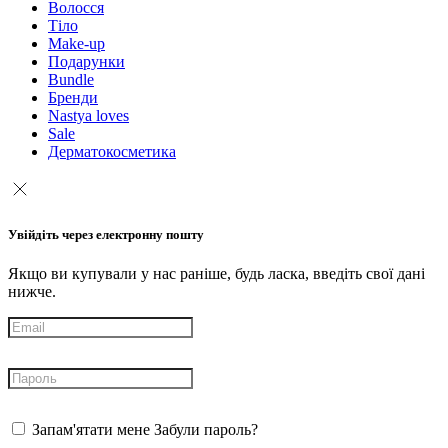
Волосся
Тіло
Make-up
Подарунки
Bundle
Бренди
Nastya loves
Sale
Дерматокосметика
Увійдіть через електронну пошту
Якщо ви купували у нас раніше, будь ласка, введіть свої дані
нижче.
Запам'ятати мене
Забули пароль?