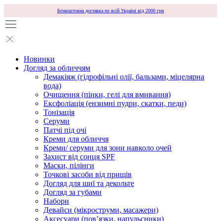
Безкоштовна доставка по всій Україні від 2000 грн
Новинки
Догляд за обличчям
Демакіяж (гідрофільні олії, бальзами, міцелярна
вода)
Очищення (пінки, гелі для вмивання)
Ексфоліація (ензимні пудри, скатки, педи)
Тонізація
Серуми
Патчі під очі
Креми для обличчя
Креми/ серуми для зони навколо очей
Захист від сонця SPF
Маски, пілінги
Точкові засоби від прищів
Догляд для шиї та декольте
Догляд за губами
Набори
Девайси (мікроструми, масажери)
Аксесуари (повʼязки, напульсники)