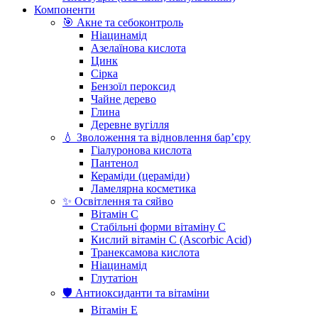
Компоненти
🎯 Акне та себоконтроль
Ніацинамід
Азелаїнова кислота
Цинк
Сірка
Бензоїл пероксид
Чайне дерево
Глина
Деревне вугілля
💧 Зволоження та відновлення бар’єру
Гіалуронова кислота
Пантенол
Кераміди (цераміди)
Ламелярна косметика
✨ Освітлення та сяйво
Вітамін С
Стабільні форми вітаміну С
Кислий вітамін С (Ascorbic Acid)
Транексамова кислота
Ніацинамід
Глутатіон
🛡️ Антиоксиданти та вітаміни
Вітамін Е