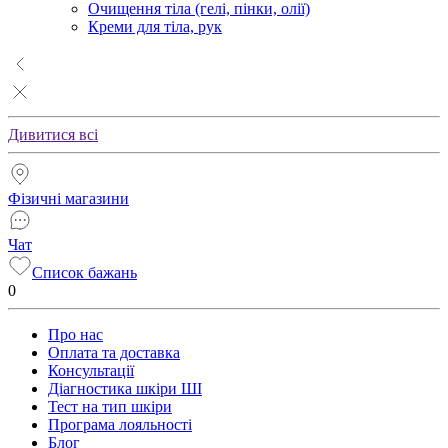
Очищення тіла (гелі, пінки, олії)
Креми для тіла, рук
Дивитися всі
Фізичні магазини
Чат
Список бажань
0
Про нас
Оплата та доставка
Консультації
Діагностика шкіри ШІ
Тест на тип шкіри
Програма лояльності
Блог