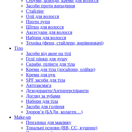
Серуми, флюїди, креми для волосся
Засоби проти випадіння
Стайлінг
Олії для волосся
Проти лупи
Щітки для волосся
Аксесуари для волосся
Набори для волосся
Техніка (фени, стайлери, вирівнювачі)
Тіло
Засоби від акне на тілі
Гелі/ пінки для душу
Скраби, пілінги для тіла
Креми для тіла (лосьйони, олійки)
Креми для рук
SPF засоби для тіла
Автозасмага
Дезодоранти/Антиперспіранти
Догляд за зубами
Набори для тіла
Засоби для гоління
Здоровʼя (БАДи, колаген…)
Make-up
Пензлики для макіяжу
Тональні основи (BB, CC, кушони)