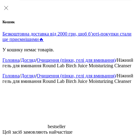
Кошик
Безкоштовна доставка від 2000 грн, щоб б’юті-покупки стали
ще приємнішими🔥
У кошику немає товарів.
Головна
/
Догляд
/
Очищення (пінки, гелі для вмивання)
/
Ніжний
гель для вмивання Round Lab Birch Juice Moisturizing Cleanser
Головна
/
Догляд
/
Очищення (пінки, гелі для вмивання)
/
Ніжний
гель для вмивання Round Lab Birch Juice Moisturizing Cleanser
bestseller
Цей засіб замовляють найчастіше