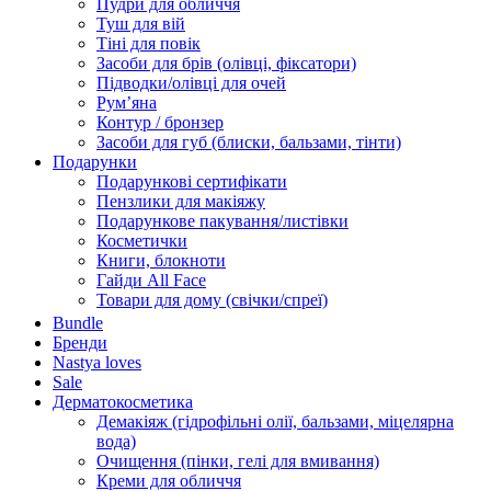
Пудри для обличчя
Туш для вій
Тіні для повік
Засоби для брів (олівці, фіксатори)
Підводки/олівці для очей
Румʼяна
Контур / бронзер
Засоби для губ (блиски, бальзами, тінти)
Подарунки
Подарункові сертифікати
Пензлики для макіяжу
Подарункове пакування/листівки
Косметички
Книги, блокноти
Гайди All Face
Товари для дому (свічки/спреї)
Bundle
Бренди
Nastya loves
Sale
Дерматокосметика
Демакіяж (гідрофільні олії, бальзами, міцелярна
вода)
Очищення (пінки, гелі для вмивання)
Креми для обличчя