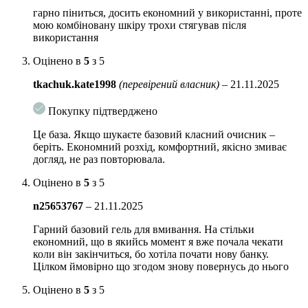
гарно піниться, досить економний у використанні, проте
мою комбіновану шкіру трохи стягував після
використання
Оцінено в
5
з 5
tkachuk.kate1998
(перевірений власник)
–
21.11.2025
Покупку підтверджено
Це база. Якщо шукаєте базовий класний очисник –
беріть. Економний розхід, комфортний, якісно змиває
догляд, не раз повторювала.
Оцінено в
5
з 5
n25653767
–
21.11.2025
Гарний базовий гель для вмивання. На стільки
економний, що в якийсь момент я вже почала чекати
коли він закінчиться, бо хотіла почати нову банку.
Цілком ймовірно що згодом знову повернусь до нього
Оцінено в
5
з 5