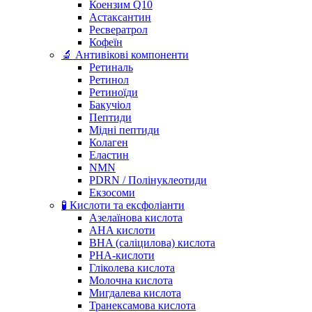
Коензим Q10
Астаксантин
Ресвератрол
Кофеїн
🔬 Антивікові компоненти
Ретиналь
Ретинол
Ретиноїди
Бакучіол
Пептиди
Мідні пептиди
Колаген
Еластин
NMN
PDRN / Полінуклеотиди
Екзосоми
🧪 Кислоти та ексфоліанти
Азелаїнова кислота
AHA кислоти
BHA (саліцилова) кислота
PHA-кислоти
Гліколева кислота
Молочна кислота
Мигдалева кислота
Транексамова кислота