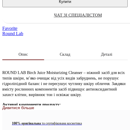
Купити
ЧАТ ЗІ СПЕЦІАЛІСТОМ
Favorite
Round Lab
Опис
Склад
Деталі
ROUND LAB Birch Juice Moisturizing Cleanser – ніжний засіб для всіх
типів шкіри, м’яко очищає від усіх видів забруднень, не порушує
гідроліпідний баланс і не пересушує чутливу шкіру обличчя. Завдяки
вмісту рослинних компонентів засіб підвищує антиоксидантний
захист клітин, вирівнює тон і освіжає шкіру.
Активні компоненти продукту:
Дивитися більше
Гіалуронова кислота – створює на шкірі невидиму плівку,
яка утримує вологу, сприяє регенерації клітин шкіри і
100% оригінальна
та сертифікована косметика
розгладжує неглибокі зморшки, викликані сухістю.