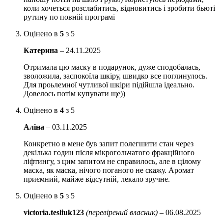
коли хочеться розслабитись, відновитись і зробити бьюті
рутину по повній програмі
Оцінено в
5
з 5
Катерина
–
24.11.2025
Отримала цю маску в подарунок, дуже сподобалась,
зволожила, заспокоїла шкіру, швидко все поглинулось.
Для проьлемної чутливої шкіри підійшла ідеально.
Довелось потім купувати ще))
Оцінено в
4
з 5
Аліна
–
03.11.2025
Конкретно в мене був запит полегшити стан через
декілька годин після мікрогольчатого фракційного
ліфтингу, з цим запитом не справилось, але в цілому
маска, як маска, нічого поганого не скажу. Аромат
приємний, майже відсутній, лекало зручне.
Оцінено в
5
з 5
victoria.tesliuk123
(перевірений власник)
–
06.08.2025