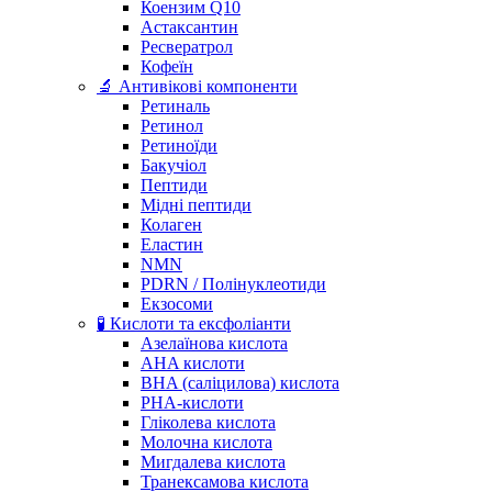
Коензим Q10
Астаксантин
Ресвератрол
Кофеїн
🔬 Антивікові компоненти
Ретиналь
Ретинол
Ретиноїди
Бакучіол
Пептиди
Мідні пептиди
Колаген
Еластин
NMN
PDRN / Полінуклеотиди
Екзосоми
🧪 Кислоти та ексфоліанти
Азелаїнова кислота
AHA кислоти
BHA (саліцилова) кислота
PHA-кислоти
Гліколева кислота
Молочна кислота
Мигдалева кислота
Транексамова кислота