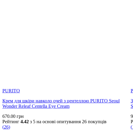
PURITO
Крем для шкіри навколо очей з центеллою PURITO Seoul
З
Wonder Releaf Centella Eye Cream
S
670.00
грн
9
Рейтинг
4.42
з 5 на основі опитування
26
покупців
(
26
)
(