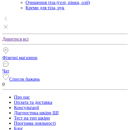
Очищення тіла (гелі, пінки, олії)
Креми для тіла, рук
Дивитися всі
Фізичні магазини
Чат
Список бажань
0
Про нас
Оплата та доставка
Консультації
Діагностика шкіри ШІ
Тест на тип шкіри
Програма лояльності
Блог