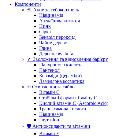
Компоненти
🎯 Акне та себоконтроль
Ніацинамід
Азелаїнова кислота
Цинк
Сірка
Бензоїл пероксид
Чайне дерево
Глина
Деревне вугілля
💧 Зволоження та відновлення бар’єру
Гіалуронова кислота
Пантенол
Кераміди (цераміди)
Ламелярна косметика
✨ Освітлення та сяйво
Вітамін С
Стабільні форми вітаміну С
Кислий вітамін С (Ascorbic Acid)
Транексамова кислота
Ніацинамід
Глутатіон
🛡️ Антиоксиданти та вітаміни
Вітамін Е