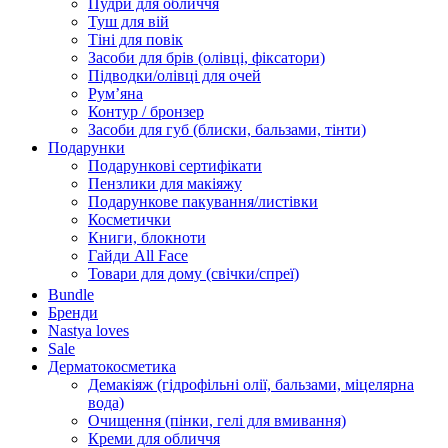
Пудри для обличчя
Туш для вій
Тіні для повік
Засоби для брів (олівці, фіксатори)
Підводки/олівці для очей
Румʼяна
Контур / бронзер
Засоби для губ (блиски, бальзами, тінти)
Подарунки
Подарункові сертифікати
Пензлики для макіяжу
Подарункове пакування/листівки
Косметички
Книги, блокноти
Гайди All Face
Товари для дому (свічки/спреї)
Bundle
Бренди
Nastya loves
Sale
Дерматокосметика
Демакіяж (гідрофільні олії, бальзами, міцелярна
вода)
Очищення (пінки, гелі для вмивання)
Креми для обличчя