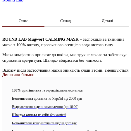
Опис
Склад
Деталі
ROUND LAB Mugwort CALMING MASK
– заспокійлива тканинна
маска з 100% котону, просоченого есенцією водянистого типу.
Маска комфортно прилягає до шкіри, має зручне лекало та забезпечує
справжній spa-ритуал. Швидко вбирається без липкості.
Відразу після застосування маски зникають сліди втоми, зменшуються
Дивитися більше
почервоніння та подразнення, підвищується рівень зволоженості
шкіри.
100% оригінальна
та сертифікована косметика
Основні компоненти:
Безкоштовна
доставка по Україні від 2000 грн
Екстракт морсього полину
з архіпелагу Геомундо багатий
Відправляємо
на вітамини А, B, бета-каротин, знімає свербіж, зменшує
в день замовлення
(до 16:00)
активність сальних залоз, надає бактерицидний та
Швидка оплата
на сайті без комісій
заспокійливий ефект.
Безкоштовні
консультації та підбір догляду
Екстракт алтею
має пом’якшувальну та протизапальну дію,