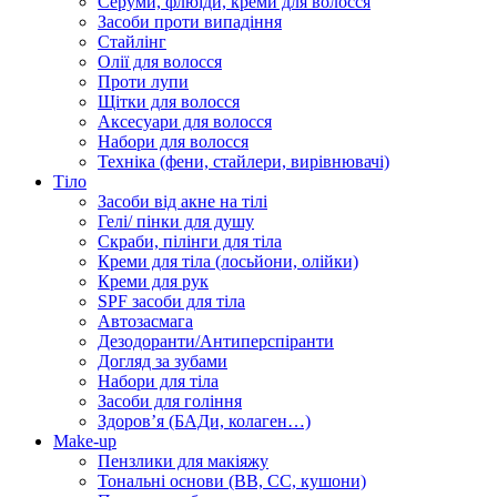
Серуми, флюїди, креми для волосся
Засоби проти випадіння
Стайлінг
Олії для волосся
Проти лупи
Щітки для волосся
Аксесуари для волосся
Набори для волосся
Техніка (фени, стайлери, вирівнювачі)
Тіло
Засоби від акне на тілі
Гелі/ пінки для душу
Скраби, пілінги для тіла
Креми для тіла (лосьйони, олійки)
Креми для рук
SPF засоби для тіла
Автозасмага
Дезодоранти/Антиперспіранти
Догляд за зубами
Набори для тіла
Засоби для гоління
Здоровʼя (БАДи, колаген…)
Make-up
Пензлики для макіяжу
Тональні основи (BB, CC, кушони)