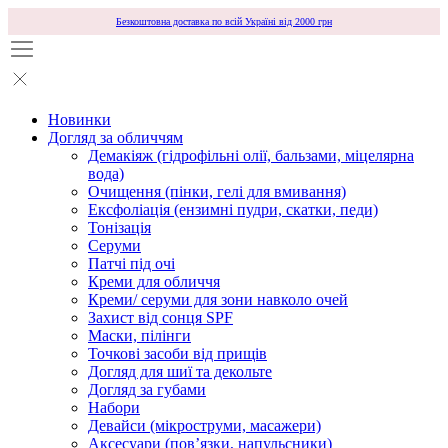
Безкоштовна доставка по всій Україні від 2000 грн
Новинки
Догляд за обличчям
Демакіяж (гідрофільні олії, бальзами, міцелярна
вода)
Очищення (пінки, гелі для вмивання)
Ексфоліація (ензимні пудри, скатки, педи)
Тонізація
Серуми
Патчі під очі
Креми для обличчя
Креми/ серуми для зони навколо очей
Захист від сонця SPF
Маски, пілінги
Точкові засоби від прищів
Догляд для шиї та декольте
Догляд за губами
Набори
Девайси (мікроструми, масажери)
Аксесуари (повʼязки, напульсники)