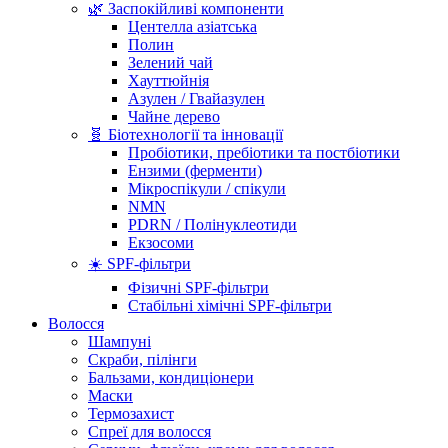
🌿 Заспокійливі компоненти
Центелла азіатська
Полин
Зелений чай
Хауттюйнія
Азулен / Гвайазулен
Чайне дерево
🧬 Біотехнології та інновації
Пробіотики, пребіотики та постбіотики
Ензими (ферменти)
Мікроспікули / спікули
NMN
PDRN / Полінуклеотиди
Екзосоми
☀️ SPF-фільтри
Фізичні SPF-фільтри
Стабільні хімічні SPF-фільтри
Волосся
Шампуні
Скраби, пілінги
Бальзами, кондиціонери
Маски
Термозахист
Спреї для волосся