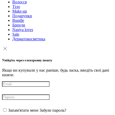
Волосся
Тіло
Make-up
Подарунки
Bundle
Бренди
Nastya loves
Sale
Дерматокосметика
Увійдіть через електронну пошту
Якщо ви купували у нас раніше, будь ласка, введіть свої дані
нижче.
Запам'ятати мене
Забули пароль?