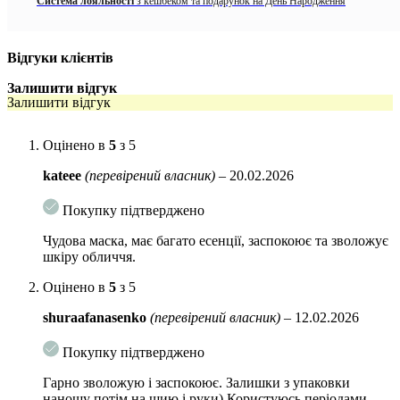
Система лояльності
з кешбеком та подарунок на День Народження
зволожує, заспокоює шкіру при подразненнях, розсмоктує
наявні рубці та пошкодження шкіри.
Мадекасосид
– чистий ізолят центели з доведеною
Відгуки клієнтів
протизапальною та регенеруючою дією.
Залишити відгук
Залишити відгук
Зволожують шкіру, сприяють загоєнню подразнень
бетаін
та аллантоін.
Оцінено в
5
з 5
Спосіб застосування:
Очистіть шкіру. Відкрийте упаковку, нанесіть
маску на обличчя та залиште на 10 хвилин. Зніміть маску, а есенцію,
kateee
(перевірений власник)
–
20.02.2026
що залишилася, вбийте у шкіру подушечками пальців.
Покупку підтверджено
Об’єм:
25 мл
Чудова маска, має багато есенції, заспокоює та зволожує
шкіру обличчя.
Оцінено в
5
з 5
shuraafanasenko
(перевірений власник)
–
12.02.2026
Покупку підтверджено
Гарно зволожую і заспокоює. Залишки з упаковки
наношу потім на шию і руки) Користуюсь періодами,