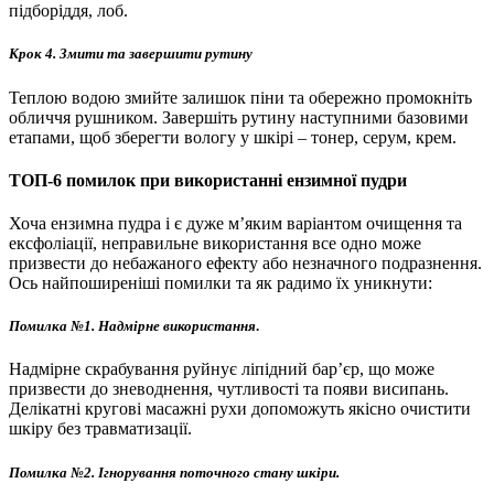
підборіддя, лоб.
Крок 4. Змити та завершити рутину
Теплою водою змийте залишок піни та обережно промокніть
обличчя рушником. Завершіть рутину наступними базовими
етапами, щоб зберегти вологу у шкірі – тонер, серум, крем.
ТОП-6 помилок при використанні ензимної пудри
Хоча ензимна пудра і є дуже м’яким варіантом очищення та
ексфоліації, неправильне використання все одно може
призвести до небажаного ефекту або незначного подразнення.
Ось найпоширеніші помилки та як радимо їх уникнути:
Помилка №1. Надмірне використання
.
Надмірне скрабування руйнує ліпідний бар’єр, що може
призвести до зневоднення, чутливості та появи висипань.
Делікатні кругові масажні рухи допоможуть якісно очистити
шкіру без травматизації.
Помилка №2. Ігнорування поточного стану шкіри.