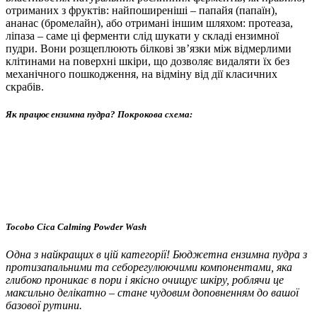
отриманих з фруктів: найпоширеніші – папайя (папаїн),
ананас (бромелайн), або отримані іншим шляхом: протеаза,
ліпаза – саме ці ферменти слід шукати у складі ензимної
пудри. Вони розщеплюють білкові зв’язки між відмерлими
клітинами на поверхні шкіри, що дозволяє видаляти їх без
механічного пошкодження, на відміну від дії класичних
скрабів.
Як працює ензимна пудра? Покрокова схема:
Tocobo Cica Calming Powder Wash
Одна з найкращих в цій категорії! Бюджетна ензимна пудра з
протизапальними та себорегулюючими компонентами, яка
глибоко проникає в пори і якісно очищує шкіру, роблячи це
максильно делікатно – стане чудовим доповненням до вашої
базової рутини.