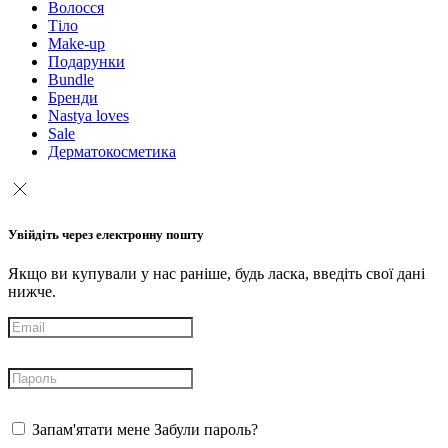
Волосся
Тіло
Make-up
Подарунки
Bundle
Бренди
Nastya loves
Sale
Дерматокосметика
Увійдіть через електронну пошту
Якщо ви купували у нас раніше, будь ласка, введіть свої дані
нижче.
Запам'ятати мене
Забули пароль?