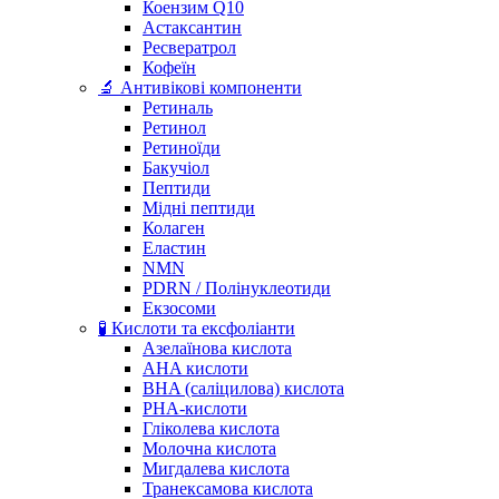
Коензим Q10
Астаксантин
Ресвератрол
Кофеїн
🔬 Антивікові компоненти
Ретиналь
Ретинол
Ретиноїди
Бакучіол
Пептиди
Мідні пептиди
Колаген
Еластин
NMN
PDRN / Полінуклеотиди
Екзосоми
🧪 Кислоти та ексфоліанти
Азелаїнова кислота
AHA кислоти
BHA (саліцилова) кислота
PHA-кислоти
Гліколева кислота
Молочна кислота
Мигдалева кислота
Транексамова кислота