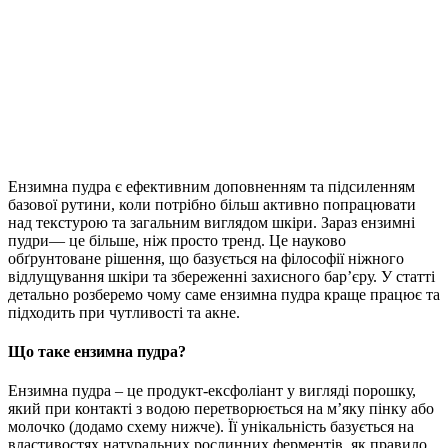
Ензимна пудра є ефективним доповненням та підсиленням
базової рутини, коли потрібно більш активно попрацювати
над текстурою та загальним виглядом шкіри. Зараз ензимні
пудри— це більше, ніж просто тренд. Це науково
обґрунтоване рішення, що базується на філософії ніжного
відлущування шкіри та збереженні захисного бар’єру. У статті
детально розберемо чому саме ензимна пудра краще працює та
підходить при чутливості та акне.
Що таке ензимна пудра?
Ензимна пудра – це продукт-ексфоліант у вигляді порошку,
який при контакті з водою перетворюється на м’яку пінку або
молочко (додамо схему нижче). Її унікальність базується на
властивостях натуральних рослинних ферментів, як правило,