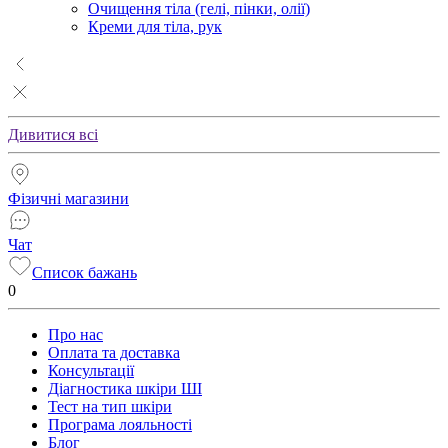
Очищення тіла (гелі, пінки, олії)
Креми для тіла, рук
Дивитися всі
Фізичні магазини
Чат
Список бажань
0
Про нас
Оплата та доставка
Консультації
Діагностика шкіри ШІ
Тест на тип шкіри
Програма лояльності
Блог