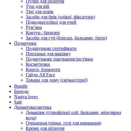
Пудри для обличчя
Туш для вій
Тіні для повік
Засоби для брів (олівці, фіксатори)
Підводки/олівці для очей
Румʼяна
Контур / бронзер
Засоби для губ (блиски, бальзами, тінти)
Подарунки
Подарункові сертифікати
Пензлики для макіяжу
Подарункове пакування/листівки
Косметички
Книги, блокноти
Гайди All Face
Товари для дому (свічки/спреї)
Bundle
Бренди
Nastya loves
Sale
Дерматокосметика
Демакіяж (гідрофільні олії, бальзами, міцелярна
вода)
Очищення (пінки, гелі для вмивання)
Креми для обличчя