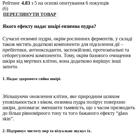
Рейтинг
4.83
з 5 на основі опитування
6
покупців
(
6
)
ПЕРЕГЛЯНУТИ ТОВАР
Якого ефекту надає шкірі ензимна пудра?
Сучасні ензимні пудри, окрім рослинних ферментів, у складі
також містять додаткові компоненти для підсилення дії –
пребіотики, антиоксиданти, заспокійливі, протизапальні та
себорегулюючі компоненти. Тому, окрім базового очищення
шкіри від мертвих клітин, вона додатково вирішує інші
запити.
1. Надає здорового сяйва шкірі.
Збільшуючи оновлення клітин, яке природним шляхом
уповільнюється з віком, ензимна пудра полірує поверхню
шкіри, допомагає зменшити тьмяність, що з часом призводить
до більш рівномірного тону та того бажаного ефекту “glass
skin”.
2. Підтримує чистоту пор та візуально звужує їх.