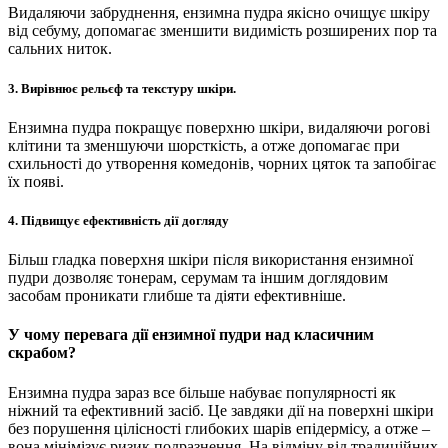
Видаляючи забруднення, ензимна пудра якісно очищує шкіру
від себуму, допомагає зменшити видимість розширених пор та
сальних ниток.
3. Вирівнює рельєф та текстуру шкіри.
Ензимна пудра покращує поверхню шкіри, видаляючи рогові
клітини та зменшуючи шорсткість, а отже допомагає при
схильності до утворення комедонів, чорних цяток та запобігає
їх появі.
4. Підвищує ефективність дії догляду
Більш гладка поверхня шкіри після використання ензимної
пудри дозволяє тонерам, серумам та іншим доглядовим
засобам проникати глибше та діяти ефективніше.
У чому перевага дії ензимної пудри над класичним
скрабом?
Ензимна пудра зараз все більше набуває популярності як
ніжний та ефективний засіб. Це завдяки дії на поверхні шкіри
без порушення цілісності глибоких шарів епідермісу, а отже –
вона мінімізує ризик подразнення. На відміну від традиційних