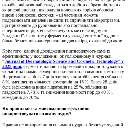
скрабів, які зазвичай складаються з дрібних абразивів, таких
як рисові висівки, шкаралупа волоських горіхів або всім
відомі абрикосові кісточки – ці частинки можуть
подразнювати запалені висипи та спричиняти мікротравми,
що призводять до рубцювання або постзапальної
гіперпігментації, хоч і забезпечують миттєве відчуття
“гладкості”. Саме тому ферменти у складі ензимної пудри є
більш безпечною альтернативою для шкіри, схильної до акне.
Крім того, клінічні дослідження підтверджують саме їх
ефективність: у дослідженні, опублікованому в журналі
“
Journal of Dermatologic Science and Cosmetic Technology” у
2025 році
,
ферменти папаїн та бромелайн використовувались
як частина надмолекулярного кислотно-ензимного комплексу.
Як результат – після 7 днів застосування збільшення сяйва на
8 %, зменшення кількості комедонів на 16 %. Через 28 днів
була зафіксована вища гідратація на 25 %, збільшення
гладкості на 7.78 % та зниження видимості пор до 40 % і
комедонів до 70 %.
Як правильно та максимально ефективно
використовувати ензимну пудру?
Правильне використання ензимної пудри забезпечує чудовий