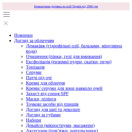
Безкоштовна доставка по всій Україні від 2000 грн
Новинки
Догляд за обличчям
Демакіяж (гідрофільні олії, бальзами, міцелярна
вода)
Очищення (пінки, гелі для вмивання)
Ексфоліація (ензимні пудри, скатки, педи)
Тонізація
Серуми
Патчі під очі
Креми для обличчя
Креми/ серуми для зони навколо очей
Захист від сонця SPF
Маски, пілінги
Точкові засоби від прищів
Догляд для шиї та декольте
Догляд за губами
Набори
Девайси (мікроструми, масажери)
Аксесуари (повʼязки, напульсники)