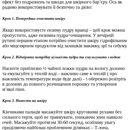
ефект без подразнень та шкоди для шкірного бар’єру. Ось як
радимо використовувати її безпечно та дієво:
Крок 1. Попередньо очистити шкіру
Якщо використовуєте ензиму пудру вранці – цей крок можна
пропустити, адже ензимна пудра=очищення. У вечірній
рутині першим етапом потрібно очистити шкіру гідрофільним
або міцелярним продуктом від залишків макіяжу, spf та себуму.
Крок 2. Відміряти потрібну кількість пудри
та емульгувати з водою
Насипте приблизно ½ чайної ложки пудри на вологу долоню
та емульгуйте у теплій воді – важливо саме в теплій ( про
важливість температури води буде далі) – і обережно розітріть
в долонях до повного розчищення порошку та утворення
м’якої піни.
Крок 3. Нанести на шкіру
Кінчиками пальців масажуйте шкіру круговими рухами без
сильного тертя, щоб не травмувати, уникаючи зони навколо
очей. Масажуйте протягом 30-60 секунд, особливу увагу
приділяючи найбільш проблемним ділянках – Т-зона,