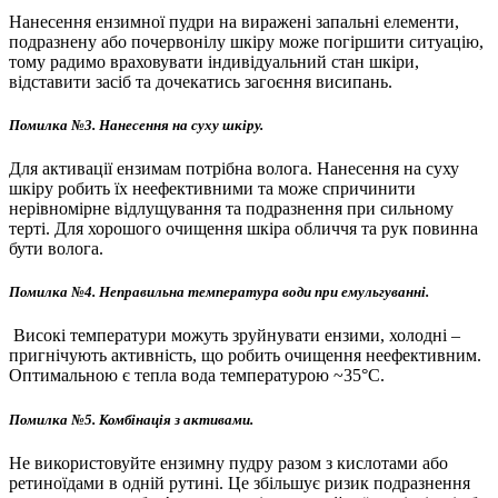
Нанесення ензимної пудри на виражені запальні елементи,
подразнену або почервонілу шкіру може погіршити ситуацію,
тому радимо враховувати індивідуальний стан шкіри,
відставити засіб та дочекатись загоєння висипань.
Помилка №3. Нанесення на суху шкіру.
Для активації ензимам потрібна волога. Нанесення на суху
шкіру робить їх неефективними та може спричинити
нерівномірне відлущування та подразнення при сильному
терті. Для хорошого очищення шкіра обличчя та рук повинна
бути волога.
Помилка №4. Неправильна температура води при емульгуванні.
Високі температури можуть зруйнувати ензими, холодні –
пригнічують активність, що робить очищення неефективним.
Оптимальною є тепла вода температурою ~35°C.
Помилка №5. Комбінація з активами.
Не використовуйте ензимну пудру разом з кислотами або
ретиноїдами в одній рутині. Це збільшує ризик подразнення