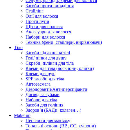
Серуми, флюїди, креми для волосся
Засоби проти випадіння
Стайлінг
Олії для волосся
Проти лупи
Щітки для волосся
Аксесуари для волосся
Набори для волосся
Техніка (фени, стайлери, вирівнювачі)
Тіло
Засоби від акне на тілі
Гелі/ пінки для душу
Скраби, пілінги для тіла
Креми для тіла (лосьйони, олійки)
Креми для рук
SPF засоби для тіла
Автозасмага
Дезодоранти/Антиперспіранти
Догляд за зубами
Набори для тіла
Засоби для гоління
Здоровʼя (БАДи, колаген…)
Make-up
Пензлики для макіяжу
Тональні основи (BB, CC, кушони)