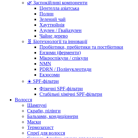
🌿 Заспокійливі компоненти
Центелла азіатська
Полин
Зелений чай
Хауттюйнія
Азулен / Гвайазулен
Чайне дерево
🧬 Біотехнології та інновації
Пробіотики, пребіотики та постбіотики
Ензими (ферменти)
Мікроспікули / спікули
NMN
PDRN / Полінуклеотиди
Екзосоми
☀️ SPF-фільтри
Фізичні SPF-фільтри
Стабільні хімічні SPF-фільтри
Волосся
Шампуні
Скраби, пілінги
Бальзами, кондиціонери
Маски
Термозахист
Спреї для волосся