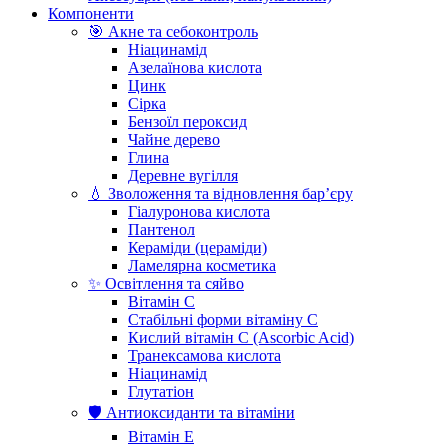
Компоненти
🎯 Акне та себоконтроль
Ніацинамід
Азелаїнова кислота
Цинк
Сірка
Бензоїл пероксид
Чайне дерево
Глина
Деревне вугілля
💧 Зволоження та відновлення бар’єру
Гіалуронова кислота
Пантенол
Кераміди (цераміди)
Ламелярна косметика
✨ Освітлення та сяйво
Вітамін С
Стабільні форми вітаміну С
Кислий вітамін С (Ascorbic Acid)
Транексамова кислота
Ніацинамід
Глутатіон
🛡️ Антиоксиданти та вітаміни
Вітамін Е