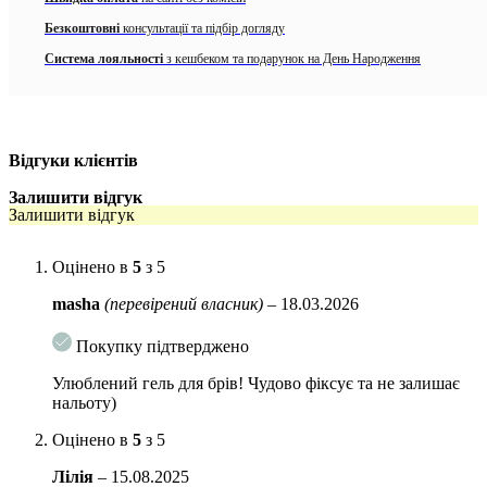
Нова зручна щіточка – дозволяє гарно прочісувати брови і
Безкоштовні
консультації та підбір догляду
фіксувати їх в потрібному напрямку на весь день
Система лояльності
з кешбеком та подарунок на День Народження
Відгуки клієнтів
Залишити відгук
Залишити відгук
Оцінено в
5
з 5
masha
(перевірений власник)
–
18.03.2026
Покупку підтверджено
Улюблений гель для брів! Чудово фіксує та не залишає
нальоту)
Оцінено в
5
з 5
Лілія
–
15.08.2025