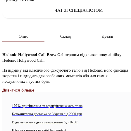
ЧАТ ЗІ СПЕЦІАЛІСТОМ
Опис
Склад
Деталі
Hedonic Hollywood Call Brow Gel
першим відкриває нову лінійку
Hedonic Hollywood Call.
На відміну від класичного фіксуючого гелю від Hedonic, його фіксація
жорстка і підходить для особливих моментів або для самих
неслухняних і густих брів.
Дивитися більше
Особливості:
Ще більш стійкий – вкладає навіть найнеслухняніші брови
100% оригінальна
та сертифікована косметика
Голлівудський ефект укладки
Безкоштовна
доставка по Україні від 2000 грн
Нова більш густа текстура + ще більше фіксуючих
Відправляємо
в день замовлення
(до 16:00)
компонентів в складі
Швидка оплата
на сайті без комісій