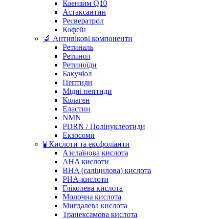
Коензим Q10
Астаксантин
Ресвератрол
Кофеїн
🔬 Антивікові компоненти
Ретиналь
Ретинол
Ретиноїди
Бакучіол
Пептиди
Мідні пептиди
Колаген
Еластин
NMN
PDRN / Полінуклеотиди
Екзосоми
🧪 Кислоти та ексфоліанти
Азелаїнова кислота
AHA кислоти
BHA (саліцилова) кислота
PHA-кислоти
Гліколева кислота
Молочна кислота
Мигдалева кислота
Транексамова кислота