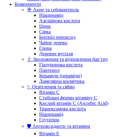
Компоненти
🎯 Акне та себоконтроль
Ніацинамід
Азелаїнова кислота
Цинк
Сірка
Бензоїл пероксид
Чайне дерево
Глина
Деревне вугілля
💧 Зволоження та відновлення бар’єру
Гіалуронова кислота
Пантенол
Кераміди (цераміди)
Ламелярна косметика
✨ Освітлення та сяйво
Вітамін С
Стабільні форми вітаміну С
Кислий вітамін С (Ascorbic Acid)
Транексамова кислота
Ніацинамід
Глутатіон
🛡️ Антиоксиданти та вітаміни
Вітамін Е