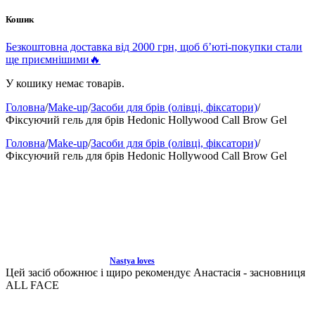
Кошик
Безкоштовна доставка від 2000 грн, щоб б’юті-покупки стали
ще приємнішими🔥
У кошику немає товарів.
Головна
/
Make-up
/
Засоби для брів (олівці, фіксатори)
/
Фіксуючий гель для брів Hedonic Hollywood Call Brow Gel
Головна
/
Make-up
/
Засоби для брів (олівці, фіксатори)
/
Фіксуючий гель для брів Hedonic Hollywood Call Brow Gel
Nastya loves
Цей засіб обожнює і щиро рекомендує Анастасія - засновниця
ALL FACE