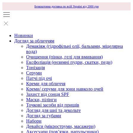
Безкоштовна доставка по всій Україні від 2000 грн
Новинки
Догляд за обличчям
Демакіяж (гідрофільні олії, бальзами, міцелярна
вода)
Очищення (пінки, гелі для вмивання)
Ексфоліація (ензимні пудри, скатки, педи)
Тонізація
Серуми
Патчі під очі
Креми для обличчя
Креми/ серуми для зони навколо очей
Захист від сонця SPF
Маски, пілінги
Точкові засоби від прищів
Догляд для шиї та декольте
Догляд за губами
Набори
Девайси (мікроструми, масажери)
Аксесуари (повʼязки, напульсники)