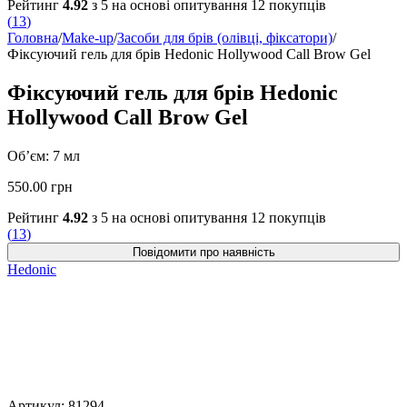
Рейтинг
4.92
з 5 на основі опитування
12
покупців
(
13
)
Головна
/
Make-up
/
Засоби для брів (олівці, фіксатори)
/
Фіксуючий гель для брів Hedonic Hollywood Call Brow Gel
Фіксуючий гель для брів Hedonic
Hollywood Call Brow Gel
Об’єм: 7 мл
550.00
грн
Рейтинг
4.92
з 5 на основі опитування
12
покупців
(
13
)
Hedonic
Артикул:
81294