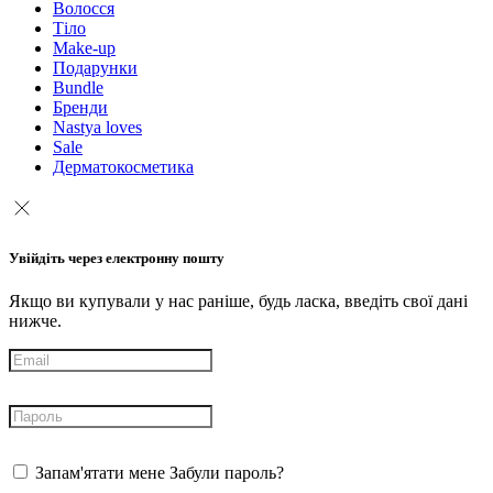
Волосся
Тіло
Make-up
Подарунки
Bundle
Бренди
Nastya loves
Sale
Дерматокосметика
Увійдіть через електронну пошту
Якщо ви купували у нас раніше, будь ласка, введіть свої дані
нижче.
Запам'ятати мене
Забули пароль?