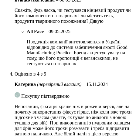
Скажіть, будь ласка, чи тестувався кінцевий продукт чи
його компоненти на тваринах і чи містить гель,
продукти тваринного походження? Дякую
All Face
–
09.05.2025
Продукція компанії виготовляється в Україні
відповідно до системи забезпечення якості Good
Manufacturing Practice. Бренд акцентує увагу на
тому, що його пропозиції є веганськими, не
тестуються на тваринах.
Оцінено в
4
з 5
Катерина
(перевірений власник)
–
15.11.2024
Покупку підтверджено
Непоганий, фіксація краще ніж в рожевій версії, але на
початку використання фіксує гірше, ніж коли вже трохи
підсохне з часом (знаєте, як буває по аналогії з новою
тушшю для вій). При використанні з пудровим олівцем
для брів може його трохи розмазати і треба підправити
ватною паличкою. Але білий наліт з цією версією