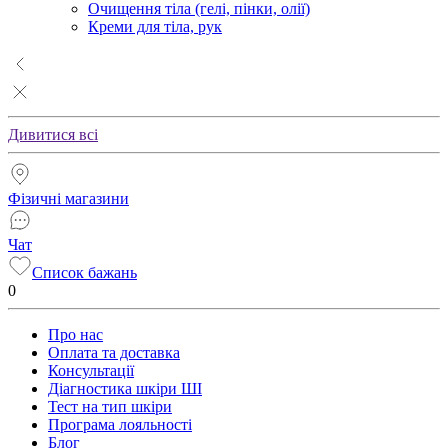
Очищення тіла (гелі, пінки, олії)
Креми для тіла, рук
Дивитися всі
Фізичні магазини
Чат
Список бажань
0
Про нас
Оплата та доставка
Консультації
Діагностика шкіри ШІ
Тест на тип шкіри
Програма лояльності
Блог