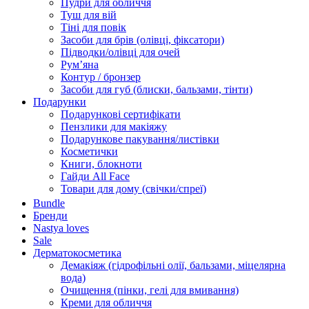
Пудри для обличчя
Туш для вій
Тіні для повік
Засоби для брів (олівці, фіксатори)
Підводки/олівці для очей
Румʼяна
Контур / бронзер
Засоби для губ (блиски, бальзами, тінти)
Подарунки
Подарункові сертифікати
Пензлики для макіяжу
Подарункове пакування/листівки
Косметички
Книги, блокноти
Гайди All Face
Товари для дому (свічки/спреї)
Bundle
Бренди
Nastya loves
Sale
Дерматокосметика
Демакіяж (гідрофільні олії, бальзами, міцелярна
вода)
Очищення (пінки, гелі для вмивання)
Креми для обличчя