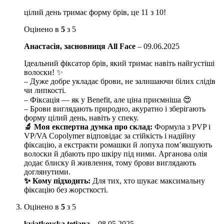
цілий день тримає форму брів, це 11 з 10!
Оцінено в
5
з 5
Анастасія, засновниця All Face
–
09.06.2025
Ідеальний фіксатор брів, який тримає навіть найгустіші
волоски! ✨
– Дуже добре укладає брови, не залишаючи білих слідів
чи липкості.
– Фіксація — як у Benefit, але ціна приємніша 😍
– Брови виглядають природно, акуратно і зберігають
форму цілий день, навіть у спеку.
🔬 Моя експертна думка про склад:
Формула з PVP і
VP/VA Copolymer відповідає за стійкість і надійну
фіксацію, а екстракти ромашки й лопуха пом’якшують
волоски й дбають про шкіру під ними. Арганова олія
додає блиску й живлення, тому брови виглядають
доглянутими.
✨ Кому підходить:
Для тих, хто шукає максимальну
фіксацію без жорсткості.
Оцінено в
5
з 5
kviatkovska.tetiana
–
08.05.2025