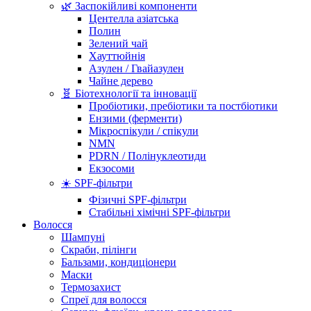
🌿 Заспокійливі компоненти
Центелла азіатська
Полин
Зелений чай
Хауттюйнія
Азулен / Гвайазулен
Чайне дерево
🧬 Біотехнології та інновації
Пробіотики, пребіотики та постбіотики
Ензими (ферменти)
Мікроспікули / спікули
NMN
PDRN / Полінуклеотиди
Екзосоми
☀️ SPF-фільтри
Фізичні SPF-фільтри
Стабільні хімічні SPF-фільтри
Волосся
Шампуні
Скраби, пілінги
Бальзами, кондиціонери
Маски
Термозахист
Спреї для волосся