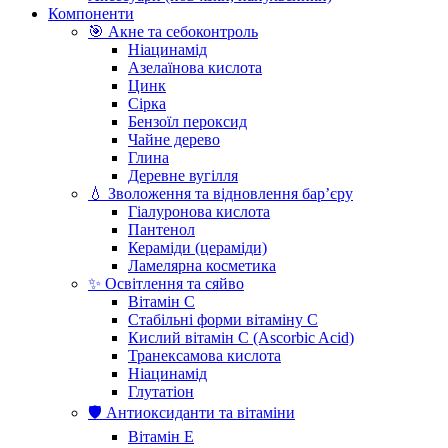
Компоненти
🎯 Акне та себоконтроль
Ніацинамід
Азелаїнова кислота
Цинк
Сірка
Бензоїл пероксид
Чайне дерево
Глина
Деревне вугілля
💧 Зволоження та відновлення бар’єру
Гіалуронова кислота
Пантенол
Кераміди (цераміди)
Ламелярна косметика
✨ Освітлення та сяйво
Вітамін С
Стабільні форми вітаміну С
Кислий вітамін С (Ascorbic Acid)
Транексамова кислота
Ніацинамід
Глутатіон
🛡️ Антиоксиданти та вітаміни
Вітамін Е