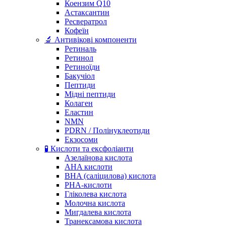
Коензим Q10
Астаксантин
Ресвератрол
Кофеїн
🔬 Антивікові компоненти
Ретиналь
Ретинол
Ретиноїди
Бакучіол
Пептиди
Мідні пептиди
Колаген
Еластин
NMN
PDRN / Полінуклеотиди
Екзосоми
🧪 Кислоти та ексфоліанти
Азелаїнова кислота
AHA кислоти
BHA (саліцилова) кислота
PHA-кислоти
Гліколева кислота
Молочна кислота
Мигдалева кислота
Транексамова кислота