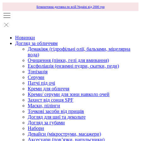
Безкоштовна доставка по всій Україні від 2000 грн
Новинки
Догляд за обличчям
Демакіяж (гідрофільні олії, бальзами, міцелярна
вода)
Очищення (пінки, гелі для вмивання)
Ексфоліація (ензимні пудри, скатки, педи)
Тонізація
Серуми
Патчі під очі
Креми для обличчя
Креми/ серуми для зони навколо очей
Захист від сонця SPF
Маски, пілінги
Точкові засоби від прищів
Догляд для шиї та декольте
Догляд за губами
Набори
Девайси (мікроструми, масажери)
Аксесуари (повʼязки, напульсники)