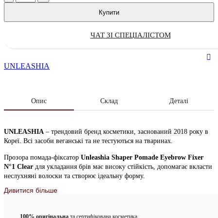
Купити
ЧАТ ЗІ СПЕЦІАЛІСТОМ
UNLEASHIA
Опис
Склад
Деталі
UNLEASHIA
– трендовий бренд косметики, заснований 2018 року в
Кореї. Всі засоби веганські та не тестуються на тваринах.
Прозора помада-фіксатор
Unleashia Shaper Pomade Eyebrow Fixer
N°1 Clear
для укладання брів має високу стійкість, допомагає вкласти
неслухняні волоски та створює ідеальну форму.
Дивитися більше
Помада не утворює грудочок, не обтяжує і не травмує волоски.
Продукт оснащений спеціальними щітками для розчісування та
100% оригінальна
та сертифікована косметика