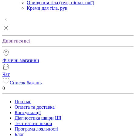
Очищення тіла (гелі, пінки, олії)
Креми для тіла, рук
Дивитися всі
Фізичні магазини
Чат
Список бажань
0
Про нас
Оплата та доставка
Консультації
Діагностика шкіри ШІ
Тест на тип шкіри
Програма лояльності
Блог