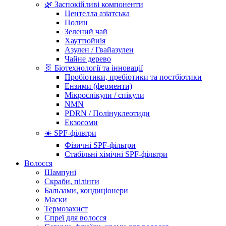
🌿 Заспокійливі компоненти
Центелла азіатська
Полин
Зелений чай
Хауттюйнія
Азулен / Гвайазулен
Чайне дерево
🧬 Біотехнології та інновації
Пробіотики, пребіотики та постбіотики
Ензими (ферменти)
Мікроспікули / спікули
NMN
PDRN / Полінуклеотиди
Екзосоми
☀️ SPF-фільтри
Фізичні SPF-фільтри
Стабільні хімічні SPF-фільтри
Волосся
Шампуні
Скраби, пілінги
Бальзами, кондиціонери
Маски
Термозахист
Спреї для волосся