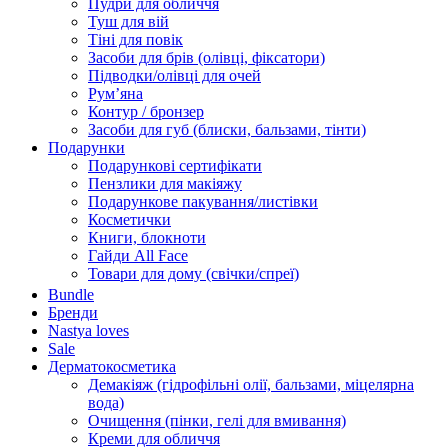
Пудри для обличчя
Туш для вій
Тіні для повік
Засоби для брів (олівці, фіксатори)
Підводки/олівці для очей
Румʼяна
Контур / бронзер
Засоби для губ (блиски, бальзами, тінти)
Подарунки
Подарункові сертифікати
Пензлики для макіяжу
Подарункове пакування/листівки
Косметички
Книги, блокноти
Гайди All Face
Товари для дому (свічки/спреї)
Bundle
Бренди
Nastya loves
Sale
Дерматокосметика
Демакіяж (гідрофільні олії, бальзами, міцелярна
вода)
Очищення (пінки, гелі для вмивання)
Креми для обличчя