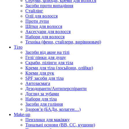
Серуми, флюїди, креми для волосся
Засоби проти випадіння
Стайлінг
Олії для волосся
Проти лупи
Щітки для волосся
Аксесуари для волосся
Набори для волосся
Техніка (фени, стайлери, вирівнювачі)
Тіло
Засоби від акне на тілі
Гелі/ пінки для душу
Скраби, пілінги для тіла
Креми для тіла (лосьйони, олійки)
Креми для рук
SPF засоби для тіла
Автозасмага
Дезодоранти/Антиперспіранти
Догляд за зубами
Набори для тіла
Засоби для гоління
Здоровʼя (БАДи, колаген…)
Make-up
Пензлики для макіяжу
Тональні основи (BB, CC, кушони)