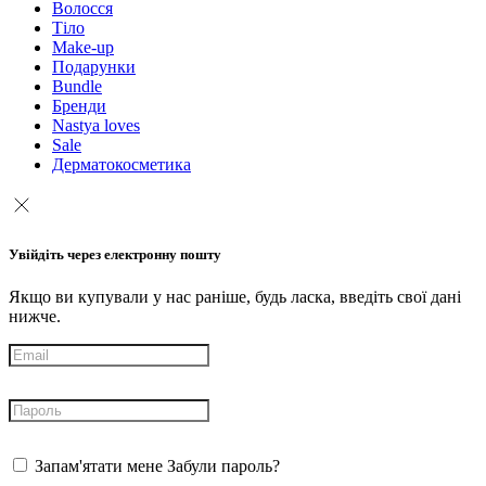
Волосся
Тіло
Make-up
Подарунки
Bundle
Бренди
Nastya loves
Sale
Дерматокосметика
Увійдіть через електронну пошту
Якщо ви купували у нас раніше, будь ласка, введіть свої дані
нижче.
Запам'ятати мене
Забули пароль?