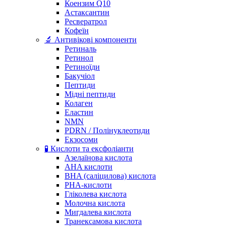
Коензим Q10
Астаксантин
Ресвератрол
Кофеїн
🔬 Антивікові компоненти
Ретиналь
Ретинол
Ретиноїди
Бакучіол
Пептиди
Мідні пептиди
Колаген
Еластин
NMN
PDRN / Полінуклеотиди
Екзосоми
🧪 Кислоти та ексфоліанти
Азелаїнова кислота
AHA кислоти
BHA (саліцилова) кислота
PHA-кислоти
Гліколева кислота
Молочна кислота
Мигдалева кислота
Транексамова кислота