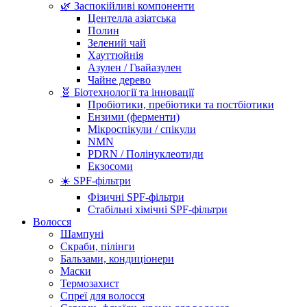
🌿 Заспокійливі компоненти
Центелла азіатська
Полин
Зелений чай
Хауттюйнія
Азулен / Гвайазулен
Чайне дерево
🧬 Біотехнології та інновації
Пробіотики, пребіотики та постбіотики
Ензими (ферменти)
Мікроспікули / спікули
NMN
PDRN / Полінуклеотиди
Екзосоми
☀️ SPF-фільтри
Фізичні SPF-фільтри
Стабільні хімічні SPF-фільтри
Волосся
Шампуні
Скраби, пілінги
Бальзами, кондиціонери
Маски
Термозахист
Спреї для волосся