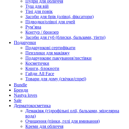
Пудри для обличчя
Туш для вій
Тіні для повік
Засоби для брів (олівці, фіксатори)
Підводки/олівці для очей
Румʼяна
Контур / бронзер
Засоби для губ (блиски, бальзами, тінти)
Подарунки
Подарункові сертифікати
Пензлики для макіяжу
Подарункове пакування/листівки
Косметички
Книги, блокноти
Гайди All Face
Товари для дому (свічки/спреї)
Bundle
Бренди
Nastya loves
Sale
Дерматокосметика
Демакіяж (гідрофільні олії, бальзами, міцелярна
вода)
Очищення (пінки, гелі для вмивання)
Креми для обличчя