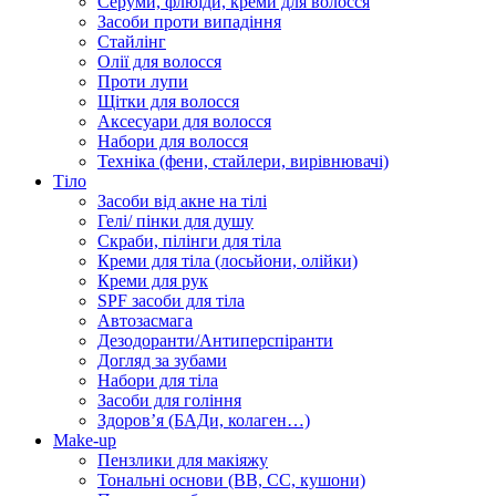
Серуми, флюїди, креми для волосся
Засоби проти випадіння
Стайлінг
Олії для волосся
Проти лупи
Щітки для волосся
Аксесуари для волосся
Набори для волосся
Техніка (фени, стайлери, вирівнювачі)
Тіло
Засоби від акне на тілі
Гелі/ пінки для душу
Скраби, пілінги для тіла
Креми для тіла (лосьйони, олійки)
Креми для рук
SPF засоби для тіла
Автозасмага
Дезодоранти/Антиперспіранти
Догляд за зубами
Набори для тіла
Засоби для гоління
Здоровʼя (БАДи, колаген…)
Make-up
Пензлики для макіяжу
Тональні основи (BB, CC, кушони)