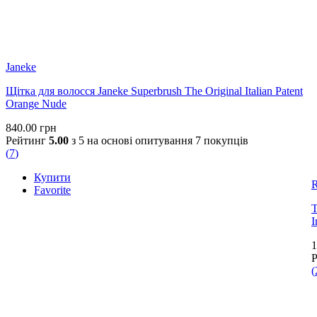
Janeke
Щітка для волосся Janeke Superbrush The Original Italian Patent
Orange Nude
840.00
грн
Рейтинг
5.00
з 5 на основі опитування
7
покупців
(
7
)
Купити
R
Favorite
Т
I
1
(