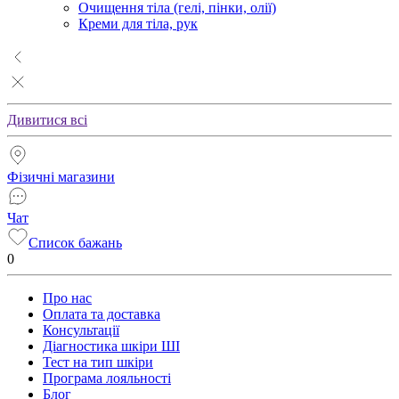
Очищення тіла (гелі, пінки, олії)
Креми для тіла, рук
Дивитися всі
Фізичні магазини
Чат
Список бажань
0
Про нас
Оплата та доставка
Консультації
Діагностика шкіри ШІ
Тест на тип шкіри
Програма лояльності
Блог