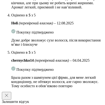
кінчики, але при цьому не робить корені жирними.
Аромат легкий, приємний і не нав’язливий.
Оцінено в
5
з 5
Holi
(перевірений власник)
–
12.08.2025
Покупку підтверджено
Дуже добре зволожує сухе волосся, після використання
м’яке і блискуче
Оцінено в
5
з 5
chernychko14
(перевірений власник)
–
04.04.2025
Покупку підтверджено
Брала разом з шампунем цієї фірми, для мене легкий
кондиціонер, не обтяжує волосся, але гарно зволожує.
Тому особисто я обовʼязково повторю
Залишити відгук