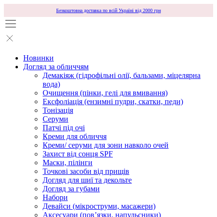
Безкоштовна доставка по всій Україні від 2000 грн
Новинки
Догляд за обличчям
Демакіяж (гідрофільні олії, бальзами, міцелярна
вода)
Очищення (пінки, гелі для вмивання)
Ексфоліація (ензимні пудри, скатки, педи)
Тонізація
Серуми
Патчі під очі
Креми для обличчя
Креми/ серуми для зони навколо очей
Захист від сонця SPF
Маски, пілінги
Точкові засоби від прищів
Догляд для шиї та декольте
Догляд за губами
Набори
Девайси (мікроструми, масажери)
Аксесуари (повʼязки, напульсники)