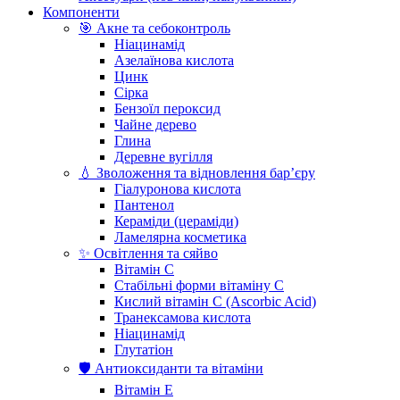
Компоненти
🎯 Акне та себоконтроль
Ніацинамід
Азелаїнова кислота
Цинк
Сірка
Бензоїл пероксид
Чайне дерево
Глина
Деревне вугілля
💧 Зволоження та відновлення бар’єру
Гіалуронова кислота
Пантенол
Кераміди (цераміди)
Ламелярна косметика
✨ Освітлення та сяйво
Вітамін С
Стабільні форми вітаміну С
Кислий вітамін С (Ascorbic Acid)
Транексамова кислота
Ніацинамід
Глутатіон
🛡️ Антиоксиданти та вітаміни
Вітамін Е