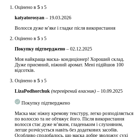
Оцінено в
5
з 5
олія моринги
підсилює блиск, захищає волосся від
шкідливого впливу сонячних променів і втрати кольору;
katyatorosyan
–
19.03.2026
екстракт квітів камелії японської
має заспокійливі
Волосся дуже м’яке і гладке після використання
властивості, дає антиоксидантний захист;
Оцінено в
5
з 5
комплекс рослинних екстрактів (екстракт мильнянки,
екстракт плодів мильного дерева, екстракт насіння
Покупку підтверджено
–
02.12.2025
морінгі, екстракт гарденії)
інтенсивно живлять волосся і
Моя найкраща маска- кондиціонер! Хороший склад.
захищають його від негативних зовнішніх факторів, роблять
Дуже приємний, ніжний аромат. Мені підійшов 100
волосся щільними, пружними і наповненими життєвою
відсотків.
силою.
Оцінено в
5
з 5
Спосіб використання:
Нанести достатню кількість кондиціонера на
попередньо вимите і просушене рушником волосся. Залишити на 3-5
LizaPodhorchuk
(перевірений власник)
–
10.09.2025
хвилин, ретельно змити теплою водою.
Покупку підтверджено
Маска має ніжну кремову текстуру, легко розподіляється
по волоссю та не обтяжує його. Після використання
волосся стає дуже м’яким, гладеньким і слухняним,
легше розчісується навіть без додаткових засобів.
Особливо сподобалось, що маска добре зволожує сухі