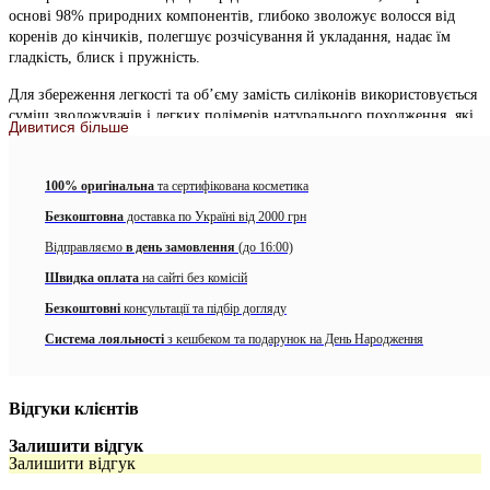
основі 98% природних компонентів, глибоко зволожує волосся від
коренів до кінчиків, полегшує розчісування й укладання, надає їм
гладкість, блиск і пружність.
Для збереження легкості та об’єму замість силіконів використовується
суміш зволожувачів і легких полімерів натурального походження, які
Дивитися більше
надають волоссю доглянутий вигляд, еластичність, зменшують
статичний ефект при розчісуванні. Комплекс з 13 масел забезпечує
необхідне живлення, відновлює посічені кінчики і запобігає
100% оригінальна
та сертифікована косметика
пошкодженню кутикули волосся. Маску можна наносити на коріння, а
Безкоштовна
доставка по Україні від 2000 грн
також використовувати для ковошінга.
Відправляємо
в день замовлення
(до 16:00)
Активні інгредієнти Dr.FORHAIR Phyto Therapy Treatment:
Швидка оплата
на сайті без комісій
бамбукова вода
насичує волосся вологою, надає блиск і
Безкоштовні
консультації та підбір догляду
гладкість по всій довжині, усуває зайву пухнастість;
Система лояльності
з кешбеком та подарунок на День Народження
олія макадамії
зміцнює і відновлює пошкоджене волосся,
робить його більш слухняними і зволоженими;
Відгуки клієнтів
олія авокадо
підтримує гідроліпідний баланс, зберігає
корінь волосини зволоженим;
Залишити відгук
Залишити відгук
олія аргани
зволожує, розгладжує, пом’якшує і підвищує
еластичність волосся;