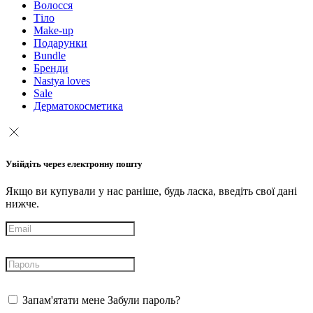
Волосся
Тіло
Make-up
Подарунки
Bundle
Бренди
Nastya loves
Sale
Дерматокосметика
Увійдіть через електронну пошту
Якщо ви купували у нас раніше, будь ласка, введіть свої дані
нижче.
Запам'ятати мене
Забули пароль?