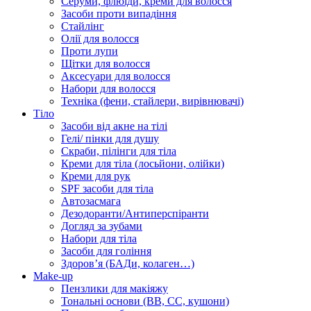
Серуми, флюїди, креми для волосся
Засоби проти випадіння
Стайлінг
Олії для волосся
Проти лупи
Щітки для волосся
Аксесуари для волосся
Набори для волосся
Техніка (фени, стайлери, вирівнювачі)
Тіло
Засоби від акне на тілі
Гелі/ пінки для душу
Скраби, пілінги для тіла
Креми для тіла (лосьйони, олійки)
Креми для рук
SPF засоби для тіла
Автозасмага
Дезодоранти/Антиперспіранти
Догляд за зубами
Набори для тіла
Засоби для гоління
Здоровʼя (БАДи, колаген…)
Make-up
Пензлики для макіяжу
Тональні основи (BB, CC, кушони)