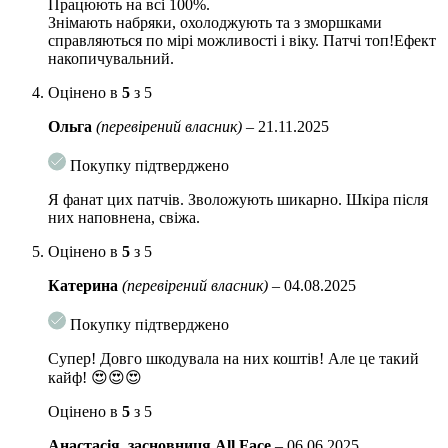
Працюють на всі 100%.
Комплекс пептидів
нормалізує вироблення колагену і
Знімають набряки, охолоджують та з зморшками
еластину, розгладжує шкіру, вирівнює рельєф. Покращує
справляються по мірі можливості і віку. Патчі топ!Ефект
колір шкіри, надає їй здорове сяйво і пружність.
накопичувальний.
Екстракт золота
прискорює процеси регенерації шкіри,
Оцінено в
5
з 5
сприяє швидкому розгладження зморшок, роблячи шкіру
пружною, сяючою і здоровою.
Ольга
(перевірений власник)
–
21.11.2025
Підходить для всіх типів шкіри.
Покупку підтверджено
Спосіб застосування
: на попередньо очищену і тонізувану шкіру
Я фанат цих патчів. Зволожують шикарно. Шкіра після
нанести гідрогелевий патч, залишити на 20-30 хвилин. Видалити
них наповнена, свіжа.
патчі, акуратно подушечками пальців розподілити залишки есенції по
шкірі навколо очей.
Оцінено в
5
з 5
Комплектація: 60 шт
Катерина
(перевірений власник)
–
04.08.2025
Покупку підтверджено
Супер! Довго шкодувала на них коштів! Але це такий
кайф! 😍😍😍
Оцінено в
5
з 5
Анастасія, засновниця All Face
–
06.06.2025