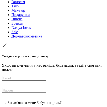
Волосся
Тіло
Make-up
Подарунки
Bundle
Бренди
Nastya loves
Sale
Дерматокосметика
Увійдіть через електронну пошту
Якщо ви купували у нас раніше, будь ласка, введіть свої дані
нижче.
Запам'ятати мене
Забули пароль?