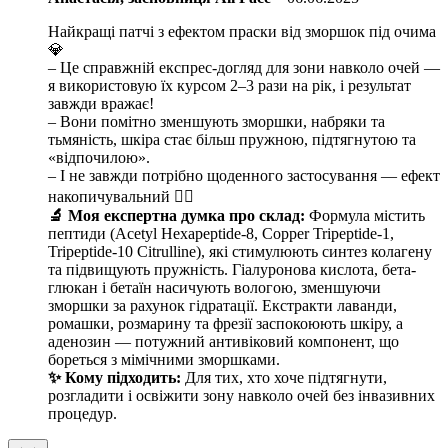
Найкращі патчі з ефектом праски від зморшок під очима
💎
– Це справжній експрес-догляд для зони навколо очей —
я використовую їх курсом 2–3 рази на рік, і результат
завжди вражає!
– Вони помітно зменшують зморшки, набряки та
тьмяність, шкіра стає більш пружною, підтягнутою та
«відпочилою».
– І не завжди потрібно щоденного застосування — ефект
накопичувальний ❤️‍🔥
🔬 Моя експертна думка про склад:
Формула містить
пептиди (Acetyl Hexapeptide-8, Copper Tripeptide-1,
Tripeptide-10 Citrulline), які стимулюють синтез колагену
та підвищують пружність. Гіалуронова кислота, бета-
глюкан і бетаїн насичують вологою, зменшуючи
зморшки за рахунок гідратації. Екстракти лаванди,
ромашки, розмарину та фрезії заспокоюють шкіру, а
аденозин — потужний антивіковий компонент, що
бореться з мімічними зморшками.
✨ Кому підходить:
Для тих, хто хоче підтягнути,
розгладити і освіжити зону навколо очей без інвазивних
процедур.