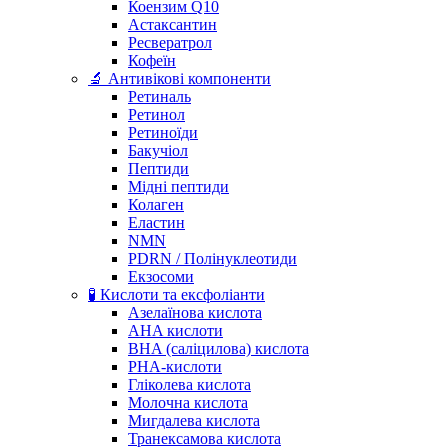
Коензим Q10
Астаксантин
Ресвератрол
Кофеїн
🔬 Антивікові компоненти
Ретиналь
Ретинол
Ретиноїди
Бакучіол
Пептиди
Мідні пептиди
Колаген
Еластин
NMN
PDRN / Полінуклеотиди
Екзосоми
🧪 Кислоти та ексфоліанти
Азелаїнова кислота
AHA кислоти
BHA (саліцилова) кислота
PHA-кислоти
Гліколева кислота
Молочна кислота
Мигдалева кислота
Транексамова кислота