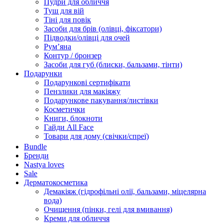
Пудри для обличчя
Туш для вій
Тіні для повік
Засоби для брів (олівці, фіксатори)
Підводки/олівці для очей
Румʼяна
Контур / бронзер
Засоби для губ (блиски, бальзами, тінти)
Подарунки
Подарункові сертифікати
Пензлики для макіяжу
Подарункове пакування/листівки
Косметички
Книги, блокноти
Гайди All Face
Товари для дому (свічки/спреї)
Bundle
Бренди
Nastya loves
Sale
Дерматокосметика
Демакіяж (гідрофільні олії, бальзами, міцелярна
вода)
Очищення (пінки, гелі для вмивання)
Креми для обличчя