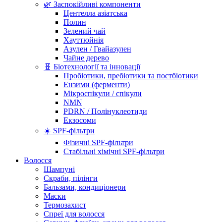
🌿 Заспокійливі компоненти
Центелла азіатська
Полин
Зелений чай
Хауттюйнія
Азулен / Гвайазулен
Чайне дерево
🧬 Біотехнології та інновації
Пробіотики, пребіотики та постбіотики
Ензими (ферменти)
Мікроспікули / спікули
NMN
PDRN / Полінуклеотиди
Екзосоми
☀️ SPF-фільтри
Фізичні SPF-фільтри
Стабільні хімічні SPF-фільтри
Волосся
Шампуні
Скраби, пілінги
Бальзами, кондиціонери
Маски
Термозахист
Спреї для волосся