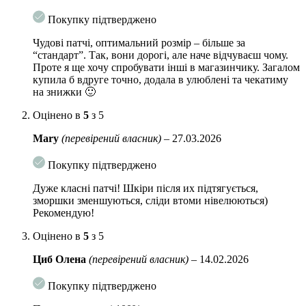
Волюфілін
– актив, що отримується з кореня анемаррени.
Покупку підтверджено
Підвищує щільність і пружність шкіри, розгладжує
Чудові патчі, оптимальний розмір – більше за
зморшки, покращує рельєф обличчя.
“стандарт”. Так, вони дорогі, але наче відчуваєш чому.
Проте я ще хочу спробувати інші в магазинчику. Загалом
Бета-глюкан
знімає запалення, усуває почервоніння,
купила б вдруге точно, додала в улюблені та чекатиму
сухість і печіння. Зменшує вираженість зморшок і шкірних
на знижки 🙂
заломів, розгладжує мікрорельєф.
Оцінено в
5
з 5
Аденозин
активно впливає на виробництво колагену і
еластину в клітинах епідермісу, знижує кількість зморшок,
Mary
(перевірений власник)
–
27.03.2026
що з’являються з віком, зменшує їх глибину. Вирівнює
рельєф шкіри, зменшує швидкість розвитку вікових
Покупку підтверджено
процесів, захищає клітини від окислення.
Дуже класні патчі! Шкіри після их підтягується,
Екстракт м’яти
освіжає і охолоджує шкіру, заспокоює,
зморшки зменшуються, сліди втоми нівелюються)
знімає роздратування. Сприяє загоєнню шкіри, пом’якшує
Рекомендую!
шкіру.
Оцінено в
5
з 5
Ацетил гексапептид-8
має ефект ботокса: надає
міорелаксуючу дію, розслаблює м’язи обличчя, роблячи
Циб Олена
(перевірений власник)
–
14.02.2026
шкірні заломи менш помітними. Розгладжує зморшки,
покращує загальний тонус шкіри, зміцнює колагенові
Покупку підтверджено
волокна.