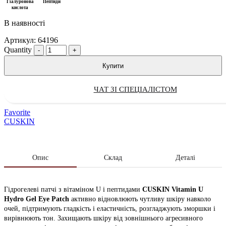
Гіалуронова
Пептиди
кислота
В наявності
Артикул:
64196
Quantity
Купити
ЧАТ ЗІ СПЕЦІАЛІСТОМ
Favorite
CUSKIN
Опис
Склад
Деталі
Гідрогелеві патчі з вітаміном U і пептидами
CUSKIN Vitamin U
Hydro Gel Eye Patch
активно відновлюють чутливу шкіру навколо
очей, підтримують гладкість і еластичність, розгладжують зморшки і
вирівнюють тон. Захищають шкіру від зовнішнього агресивного