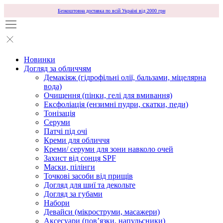
Безкоштовна доставка по всій Україні від 2000 грн
Новинки
Догляд за обличчям
Демакіяж (гідрофільні олії, бальзами, міцелярна
вода)
Очищення (пінки, гелі для вмивання)
Ексфоліація (ензимні пудри, скатки, педи)
Тонізація
Серуми
Патчі під очі
Креми для обличчя
Креми/ серуми для зони навколо очей
Захист від сонця SPF
Маски, пілінги
Точкові засоби від прищів
Догляд для шиї та декольте
Догляд за губами
Набори
Девайси (мікроструми, масажери)
Аксесуари (повʼязки, напульсники)