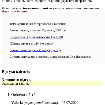
впливу, уповільнюють процеси старіння, усувають набряклість.
Патчі надають
інтенсивний anti-age вплив,
підтягують, зменшують
Дивитися більше
вираженість зморшок і шкірних заломів. Покращують колір обличчя,
зміцнюють волокна епідермісу, роблять шкіру більш щільною і
пружною. Глибоко зволожують, усувають зневоднення, підтримують
100% оригінальна
та сертифікована косметика
природний рівень зволоженості.
Безкоштовна
доставка по Україні від 2000 грн
Продукти CU Skin призначені для догляду за чутливою шкірою і
Відправляємо
в день замовлення
(до 16:00)
засновані на особливих формулах, розроблених у власних
лабораторіях бренду. У самій назві ховаються два основних
Швидка оплата
на сайті без комісій
інгредієнта коштів – вітаміни С і U.
Безкоштовні
консультації та підбір догляду
Головним діючим компонентом патчів є
вітамін U
– запатентований
Система лояльності
з кешбеком та подарунок на День Народження
актив, унікальне джерело амінокислот, здатний відновити глибоко
пошкоджену шкіру. Активно загоює ранки і опіки, розгладжує
глибокі мімічні зморшки, заспокоює запальні процеси і активізує
Відгуки клієнтів
функції відновлення і регенерації.
Залишити відгук
Додаткові діючі речовини:
Залишити відгук
Гіалуронова кислота
проникає в глибокі шари епідермісу,
активно зволожує клітини, сприяє утриманню вологи в
Оцінено в
5
з 5
шкірі. Утворює захисний шар, який не дає волозі
Valeria
(перевірений власник)
–
07.07.2026
випаруватися.