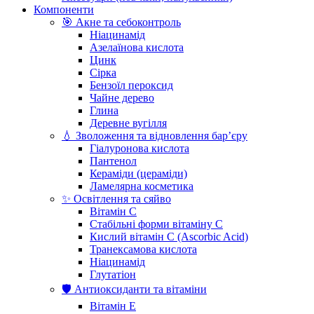
Компоненти
🎯 Акне та себоконтроль
Ніацинамід
Азелаїнова кислота
Цинк
Сірка
Бензоїл пероксид
Чайне дерево
Глина
Деревне вугілля
💧 Зволоження та відновлення бар’єру
Гіалуронова кислота
Пантенол
Кераміди (цераміди)
Ламелярна косметика
✨ Освітлення та сяйво
Вітамін С
Стабільні форми вітаміну С
Кислий вітамін С (Ascorbic Acid)
Транексамова кислота
Ніацинамід
Глутатіон
🛡️ Антиоксиданти та вітаміни
Вітамін Е