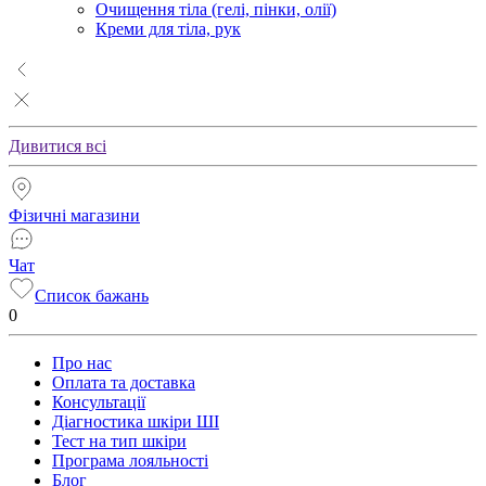
Очищення тіла (гелі, пінки, олії)
Креми для тіла, рук
Дивитися всі
Фізичні магазини
Чат
Список бажань
0
Про нас
Оплата та доставка
Консультації
Діагностика шкіри ШІ
Тест на тип шкіри
Програма лояльності
Блог