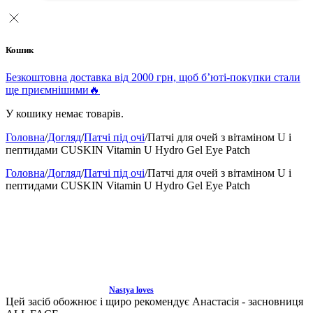
Кошик
Безкоштовна доставка від 2000 грн, щоб б’юті-покупки стали
ще приємнішими🔥
У кошику немає товарів.
Головна
/
Догляд
/
Патчі під очі
/
Патчі для очей з вітаміном U і
пептидами CUSKIN Vitamin U Hydro Gel Eye Patch
Головна
/
Догляд
/
Патчі під очі
/
Патчі для очей з вітаміном U і
пептидами CUSKIN Vitamin U Hydro Gel Eye Patch
Nastya loves
Цей засіб обожнює і щиро рекомендує Анастасія - засновниця