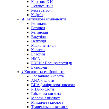
Коензим Q10
Астаксантин
Ресвератрол
Кофеїн
🔬 Антивікові компоненти
Ретиналь
Ретинол
Ретиноїди
Бакучіол
Пептиди
Мідні пептиди
Колаген
Еластин
NMN
PDRN / Полінуклеотиди
Екзосоми
🧪 Кислоти та ексфоліанти
Азелаїнова кислота
AHA кислоти
BHA (саліцилова) кислота
PHA-кислоти
Гліколева кислота
Молочна кислота
Мигдалева кислота
Транексамова кислота