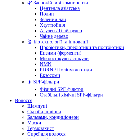
🌿 Заспокійливі компоненти
Центелла азіатська
Полин
Зелений чай
Хауттюйнія
Азулен / Гвайазулен
Чайне дерево
🧬 Біотехнології та інновації
Пробіотики, пребіотики та постбіотики
Ензими (ферменти)
Мікроспікули / спікули
NMN
PDRN / Полінуклеотиди
Екзосоми
☀️ SPF-фільтри
Фізичні SPF-фільтри
Стабільні хімічні SPF-фільтри
Волосся
Шампуні
Скраби, пілінги
Бальзами, кондиціонери
Маски
Термозахист
Спреї для волосся