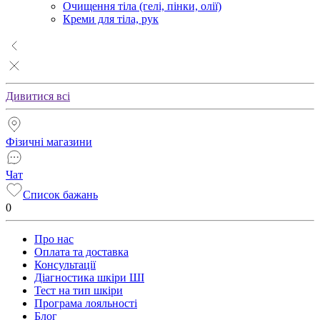
Очищення тіла (гелі, пінки, олії)
Креми для тіла, рук
Дивитися всі
Фізичні магазини
Чат
Список бажань
0
Про нас
Оплата та доставка
Консультації
Діагностика шкіри ШІ
Тест на тип шкіри
Програма лояльності
Блог