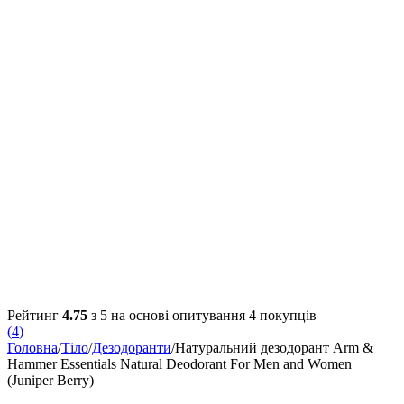
Рейтинг
4.75
з 5 на основі опитування
4
покупців
(
4
)
Головна
/
Тіло
/
Дезодоранти
/
Натуральний дезодорант Arm &
Hammer Essentials Natural Deodorant For Men and Women
(Juniper Berry)