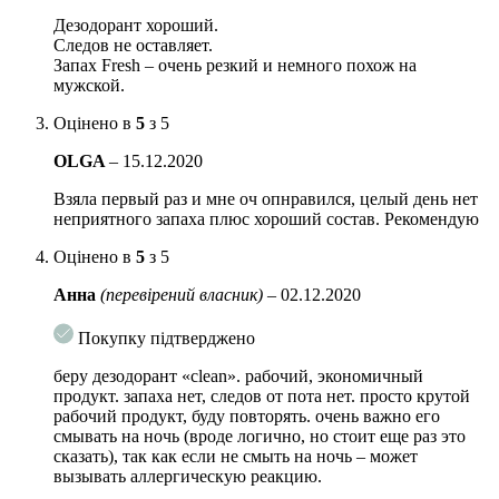
Дезодорант хороший.
Следов не оставляет.
Запах Fresh – очень резкий и немного похож на
мужской.
Оцінено в
5
з 5
OLGA
–
15.12.2020
Взяла первый раз и мне оч опнравился, целый день нет
неприятного запаха плюс хороший состав. Рекомендую
Оцінено в
5
з 5
Анна
(перевірений власник)
–
02.12.2020
Покупку підтверджено
беру дезодорант «clean». рабочий, экономичный
продукт. запаха нет, следов от пота нет. просто крутой
рабочий продукт, буду повторять. очень важно его
смывать на ночь (вроде логично, но стоит еще раз это
сказать), так как если не смыть на ночь – может
вызывать аллергическую реакцию.