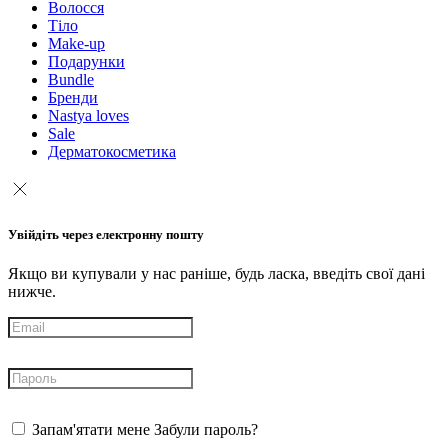
Волосся
Тіло
Make-up
Подарунки
Bundle
Бренди
Nastya loves
Sale
Дерматокосметика
Увійдіть через електронну пошту
Якщо ви купували у нас раніше, будь ласка, введіть свої дані
нижче.
Запам'ятати мене
Забули пароль?