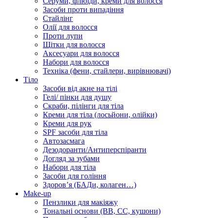
Серуми, флюїди, креми для волосся
Засоби проти випадіння
Стайлінг
Олії для волосся
Проти лупи
Щітки для волосся
Аксесуари для волосся
Набори для волосся
Техніка (фени, стайлери, вирівнювачі)
Тіло
Засоби від акне на тілі
Гелі/ пінки для душу
Скраби, пілінги для тіла
Креми для тіла (лосьйони, олійки)
Креми для рук
SPF засоби для тіла
Автозасмага
Дезодоранти/Антиперспіранти
Догляд за зубами
Набори для тіла
Засоби для гоління
Здоровʼя (БАДи, колаген…)
Make-up
Пензлики для макіяжу
Тональні основи (BB, CC, кушони)