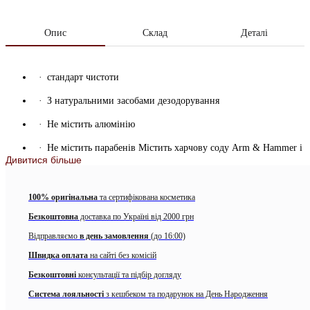
Опис
Склад
Деталі
стандарт чистоти
З натуральними засобами дезодорування
Не містить алюмінію
Не містить парабенів Містить харчову соду Arm & Hammer і
Дивитися більше
натуральні рослинні екстракти, які поглинають запахи і
запобігають їх появу.
100% оригінальна
Рекомендації по застосуванню
та сертифікована косметика
Нанесіть на область пахв.
Безкоштовна
доставка по Україні від 2000 грн
Попередження
Не наносити на пошкоджені ділянки шкіри.
При появі висипу або подразнення припиніть
Відправляємо
в день замовлення
(до 16:00)
використання.71 гр.
Швидка оплата
на сайті без комісій
Безкоштовні
консультації та підбір догляду
Система лояльності
з кешбеком та подарунок на День Народження