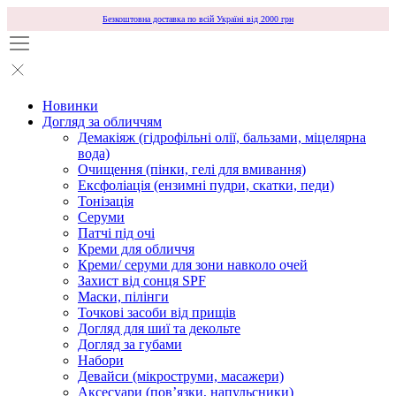
Безкоштовна доставка по всій Україні від 2000 грн
Новинки
Догляд за обличчям
Демакіяж (гідрофільні олії, бальзами, міцелярна
вода)
Очищення (пінки, гелі для вмивання)
Ексфоліація (ензимні пудри, скатки, педи)
Тонізація
Серуми
Патчі під очі
Креми для обличчя
Креми/ серуми для зони навколо очей
Захист від сонця SPF
Маски, пілінги
Точкові засоби від прищів
Догляд для шиї та декольте
Догляд за губами
Набори
Девайси (мікроструми, масажери)
Аксесуари (повʼязки, напульсники)