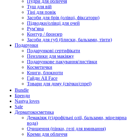
Пудри для обличчя
Туш для вій
Тіні для повік
Засоби для брів (олівці, фіксатори)
Підводки/олівці для очей
Румʼяна
Контур / бронзер
Засоби для губ (блиски, бальзами, тінти)
Подарунки
Подарункові сертифікати
Пензлики для макіяжу
Подарункове пакування/листівки
Косметички
Книги, блокноти
Гайди All Face
Товари для дому (свічки/спреї)
Bundle
Бренди
Nastya loves
Sale
Дерматокосметика
Демакіяж (гідрофільні олії, бальзами, міцелярна
вода)
Очищення (пінки, гелі для вмивання)
Креми для обличчя