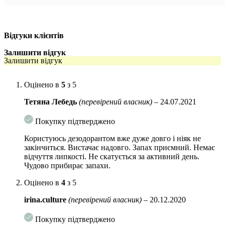
Відгуки клієнтів
Залишити відгук
Залишити відгук
Оцінено в
5
з 5
Тетяна Лебедь
(перевірений власник)
–
24.07.2021
Покупку підтверджено
Користуюсь дезодорантом вже дуже довго і ніяк не
закінчиться. Вистачає надовго. Запах приємний. Немає
відчуття липкості. Не скатується за активний день.
Чудово прибирає запахи.
Оцінено в
4
з 5
irina.culture
(перевірений власник)
–
20.12.2020
Покупку підтверджено