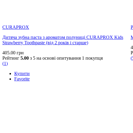
CURAPROX
P
Дитяча зубна паста з ароматом полуниці CURAPROX Kids
М
Strawberry Toothpaste (від 2 років і старше)
4
405.00
грн
Рейтинг
5.00
з 5 на основі опитування
1
покупця
(
(
1
)
Купити
Favorite