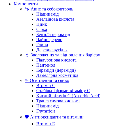
Компоненти
🎯 Акне та себоконтроль
Ніацинамід
Азелаїнова кислота
Цинк
Сірка
Бензоїл пероксид
Чайне дерево
Глина
Деревне вугілля
💧 Зволоження та відновлення бар’єру
Гіалуронова кислота
Пантенол
Кераміди (цераміди)
Ламелярна косметика
✨ Освітлення та сяйво
Вітамін С
Стабільні форми вітаміну С
Кислий вітамін С (Ascorbic Acid)
Транексамова кислота
Ніацинамід
Глутатіон
🛡️ Антиоксиданти та вітаміни
Вітамін Е