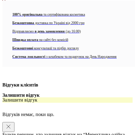
швидко сохне, легко вбирається
складається з натуральних компонентів
100% оригінальна
та сертифікована косметика
Безкоштовна
доставка по Україні від 2000 грн
підходить для всіх типів шкіри
Відправляємо
в день замовлення
(до 16:00)
це чарівне сяюче масло Bali Body ідеально підходить для
Швидка оплата
на сайті без комісій
вечірнього виходу
Безкоштовні
консультації та підбір догляду
До складу входить кокосове масло, масло жожоба, масло з
виноградних кісточок, мерехтливий пил (слюда).
Система лояльності
з кешбеком та подарунок на День Народження
Спосіб застосування:
Струсіть масло перед застосуванням. Для оптимального зволоження
шкіри нанесіть відразу після душу і зачекайте 5 хвилин, щоб масло
Відгуки клієнтів
вбралося та висохло.
Залишити відгук
Насолоджуйтесь в будь-який час дня і ночі розкішною сяючою
Залишити відгук
шкірою.
Відгуків немає, поки що.
Компанія Bali Body виготовляє 100% веганські продукти, що
складаються з натуральних компонентів.
Об’єм:
100 мл
Будьте першим, хто залишив відгук на “Мерехтлива олійка