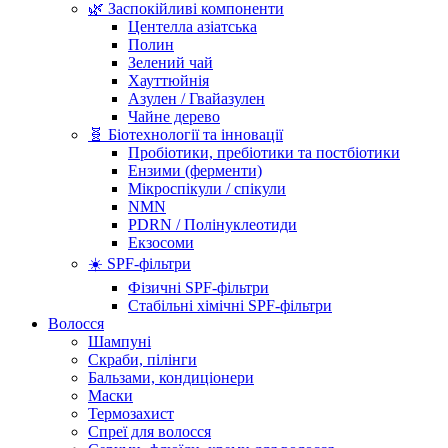
🌿 Заспокійливі компоненти
Центелла азіатська
Полин
Зелений чай
Хауттюйнія
Азулен / Гвайазулен
Чайне дерево
🧬 Біотехнології та інновації
Пробіотики, пребіотики та постбіотики
Ензими (ферменти)
Мікроспікули / спікули
NMN
PDRN / Полінуклеотиди
Екзосоми
☀️ SPF-фільтри
Фізичні SPF-фільтри
Стабільні хімічні SPF-фільтри
Волосся
Шампуні
Скраби, пілінги
Бальзами, кондиціонери
Маски
Термозахист
Спреї для волосся