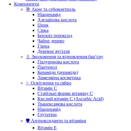
Компоненти
🎯 Акне та себоконтроль
Ніацинамід
Азелаїнова кислота
Цинк
Сірка
Бензоїл пероксид
Чайне дерево
Глина
Деревне вугілля
💧 Зволоження та відновлення бар’єру
Гіалуронова кислота
Пантенол
Кераміди (цераміди)
Ламелярна косметика
✨ Освітлення та сяйво
Вітамін С
Стабільні форми вітаміну С
Кислий вітамін С (Ascorbic Acid)
Транексамова кислота
Ніацинамід
Глутатіон
🛡️ Антиоксиданти та вітаміни
Вітамін Е