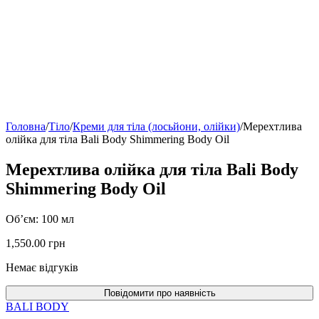
Головна
/
Тіло
/
Креми для тіла (лосьйони, олійки)
/
Мерехтлива
олійка для тіла Bali Body Shimmering Body Oil
Мерехтлива олійка для тіла Bali Body
Shimmering Body Oil
Об’єм: 100 мл
1,550.00
грн
Немає відгуків
BALI BODY