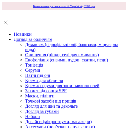
Безкоштовна доставка по всій Україні від 2000 грн
Новинки
Догляд за обличчям
Демакіяж (гідрофільні олії, бальзами, міцелярна
вода)
Очищення (пінки, гелі для вмивання)
Ексфоліація (ензимні пудри, скатки, педи)
Тонізація
Серуми
Патчі під очі
Креми для обличчя
Креми/ серуми для зони навколо очей
Захист від сонця SPF
Маски, пілінги
Точкові засоби від прищів
Догляд для шиї та декольте
Догляд за губами
Набори
Девайси (мікроструми, масажери)
Аксесуари (повʼязки, напульсники)