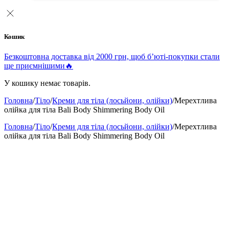
Кошик
Безкоштовна доставка від 2000 грн, щоб б’юті-покупки стали
ще приємнішими🔥
У кошику немає товарів.
Головна
/
Тіло
/
Креми для тіла (лосьйони, олійки)
/
Мерехтлива
олійка для тіла Bali Body Shimmering Body Oil
Головна
/
Тіло
/
Креми для тіла (лосьйони, олійки)
/
Мерехтлива
олійка для тіла Bali Body Shimmering Body Oil