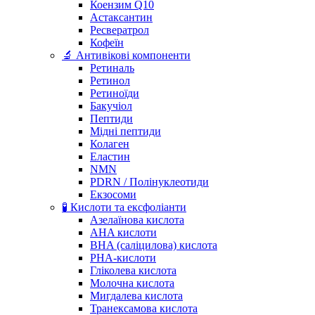
Коензим Q10
Астаксантин
Ресвератрол
Кофеїн
🔬 Антивікові компоненти
Ретиналь
Ретинол
Ретиноїди
Бакучіол
Пептиди
Мідні пептиди
Колаген
Еластин
NMN
PDRN / Полінуклеотиди
Екзосоми
🧪 Кислоти та ексфоліанти
Азелаїнова кислота
AHA кислоти
BHA (саліцилова) кислота
PHA-кислоти
Гліколева кислота
Молочна кислота
Мигдалева кислота
Транексамова кислота