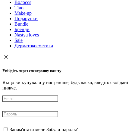
Волосся
Тіло
Make-up
Подарунки
Bundle
Бренди
Nastya loves
Sale
Дерматокосметика
Увійдіть через електронну пошту
Якщо ви купували у нас раніше, будь ласка, введіть свої дані
нижче.
Запам'ятати мене
Забули пароль?