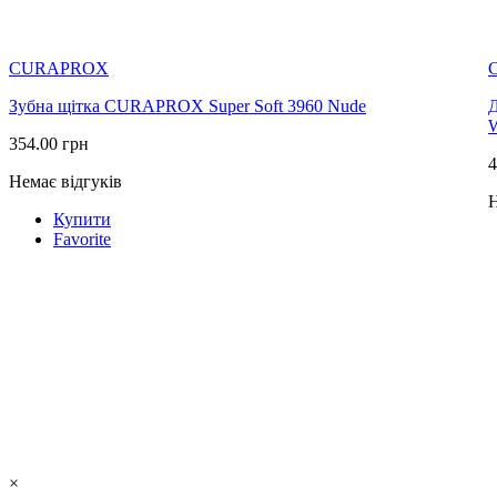
CURAPROX
Зубна щітка CURAPROX Super Soft 3960 Nude
Д
W
354.00
грн
4
Немає відгуків
Н
Купити
Favorite
×