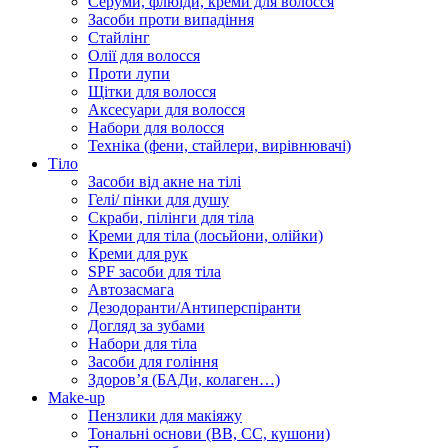
Серуми, флюїди, креми для волосся
Засоби проти випадіння
Стайлінг
Олії для волосся
Проти лупи
Щітки для волосся
Аксесуари для волосся
Набори для волосся
Техніка (фени, стайлери, вирівнювачі)
Тіло
Засоби від акне на тілі
Гелі/ пінки для душу
Скраби, пілінги для тіла
Креми для тіла (лосьйони, олійки)
Креми для рук
SPF засоби для тіла
Автозасмага
Дезодоранти/Антиперспіранти
Догляд за зубами
Набори для тіла
Засоби для гоління
Здоровʼя (БАДи, колаген…)
Make-up
Пензлики для макіяжу
Тональні основи (BB, CC, кушони)