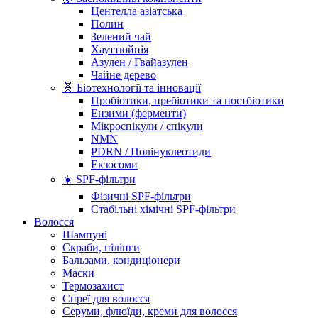
Центелла азіатська
Полин
Зелений чай
Хауттюйнія
Азулен / Гвайазулен
Чайне дерево
🧬 Біотехнології та інновації
Пробіотики, пребіотики та постбіотики
Ензими (ферменти)
Мікроспікули / спікули
NMN
PDRN / Полінуклеотиди
Екзосоми
☀️ SPF-фільтри
Фізичні SPF-фільтри
Стабільні хімічні SPF-фільтри
Волосся
Шампуні
Скраби, пілінги
Бальзами, кондиціонери
Маски
Термозахист
Спреї для волосся
Серуми, флюїди, креми для волосся