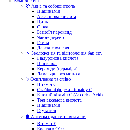
Компоненти
🎯 Акне та себоконтроль
Ніацинамід
Азелаїнова кислота
Цинк
Сірка
Бензоїл пероксид
Чайне дерево
Глина
Деревне вугілля
💧 Зволоження та відновлення бар’єру
Гіалуронова кислота
Пантенол
Кераміди (цераміди)
Ламелярна косметика
✨ Освітлення та сяйво
Вітамін С
Стабільні форми вітаміну С
Кислий вітамін С (Ascorbic Acid)
Транексамова кислота
Ніацинамід
Глутатіон
🛡️ Антиоксиданти та вітаміни
Вітамін Е
Коензим Q10