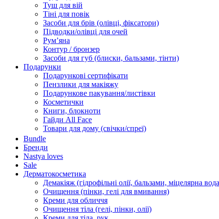
Туш для вій
Тіні для повік
Засоби для брів (олівці, фіксатори)
Підводки/олівці для очей
Румʼяна
Контур / бронзер
Засоби для губ (блиски, бальзами, тінти)
Подарунки
Подарункові сертифікати
Пензлики для макіяжу
Подарункове пакування/листівки
Косметички
Книги, блокноти
Гайди All Face
Товари для дому (свічки/спреї)
Bundle
Бренди
Nastya loves
Sale
Дерматокосметика
Демакіяж (гідрофільні олії, бальзами, міцелярна вода
Очищення (пінки, гелі для вмивання)
Креми для обличчя
Очищення тіла (гелі, пінки, олії)
Креми для тіла, рук