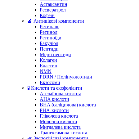
Астаксантин
Ресвератрол
Кофеїн
🔬 Антивікові компоненти
Ретиналь
Ретинол
Ретиноїди
Бакучіол
Пептиди
Мідні пептиди
Колаген
Еластин
NMN
PDRN / Полінуклеотиди
Екзосоми
🧪 Кислоти та ексфоліанти
Азелаїнова кислота
AHA кислоти
BHA (саліцилова) кислота
PHA-кислоти
Гліколева кислота
Молочна кислота
Мигдалева кислота
Транексамова кислота
🌿 Заспокійливі компоненти