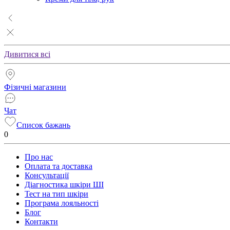
Дивитися всі
Фізичні магазини
Чат
Список бажань
0
Про нас
Оплата та доставка
Консультації
Діагностика шкіри ШІ
Тест на тип шкіри
Програма лояльності
Блог
Контакти