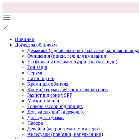
Новинки
Догляд за обличчям
Демакіяж (гідрофільні олії, бальзами, міцелярна вода
Очищення (пінки, гелі для вмивання)
Ексфоліація (ензимні пудри, скатки, педи)
Тонізація
Серуми
Патчі під очі
Креми для обличчя
Креми/ серуми для зони навколо очей
Захист від сонця SPF
Маски, пілінги
Точкові засоби від прищів
Догляд для шиї та декольте
Догляд за губами
Набори
Девайси (мікроструми, масажери)
Аксесуари (повʼязки, напульсники)