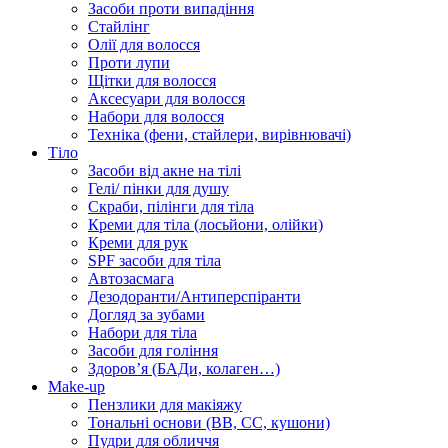
Засоби проти випадіння
Стайлінг
Олії для волосся
Проти лупи
Щітки для волосся
Аксесуари для волосся
Набори для волосся
Техніка (фени, стайлери, вирівнювачі)
Тіло
Засоби від акне на тілі
Гелі/ пінки для душу
Скраби, пілінги для тіла
Креми для тіла (лосьйони, олійки)
Креми для рук
SPF засоби для тіла
Автозасмага
Дезодоранти/Антиперспіранти
Догляд за зубами
Набори для тіла
Засоби для гоління
Здоровʼя (БАДи, колаген…)
Make-up
Пензлики для макіяжу
Тональні основи (BB, CC, кушони)
Пудри для обличчя