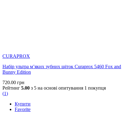
CURAPROX
Набір ультра м’яких зубних щіток Curaprox 5460 Fox and
Bunny Edition
720.00
грн
Рейтинг
5.00
з 5 на основі опитування
1
покупця
(
1
)
Купити
Favorite