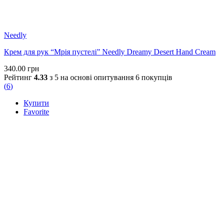
Needly
Крем для рук “Мрія пустелі” Needly Dreamy Desert Hand Cream
340.00
грн
Рейтинг
4.33
з 5 на основі опитування
6
покупців
(
6
)
Купити
Favorite