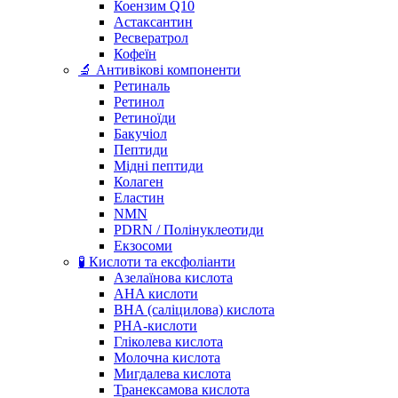
Коензим Q10
Астаксантин
Ресвератрол
Кофеїн
🔬 Антивікові компоненти
Ретиналь
Ретинол
Ретиноїди
Бакучіол
Пептиди
Мідні пептиди
Колаген
Еластин
NMN
PDRN / Полінуклеотиди
Екзосоми
🧪 Кислоти та ексфоліанти
Азелаїнова кислота
AHA кислоти
BHA (саліцилова) кислота
PHA-кислоти
Гліколева кислота
Молочна кислота
Мигдалева кислота
Транексамова кислота