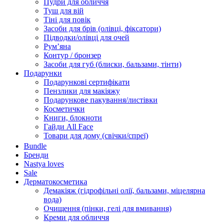
Пудри для обличчя
Туш для вій
Тіні для повік
Засоби для брів (олівці, фіксатори)
Підводки/олівці для очей
Румʼяна
Контур / бронзер
Засоби для губ (блиски, бальзами, тінти)
Подарунки
Подарункові сертифікати
Пензлики для макіяжу
Подарункове пакування/листівки
Косметички
Книги, блокноти
Гайди All Face
Товари для дому (свічки/спреї)
Bundle
Бренди
Nastya loves
Sale
Дерматокосметика
Демакіяж (гідрофільні олії, бальзами, міцелярна
вода)
Очищення (пінки, гелі для вмивання)
Креми для обличчя