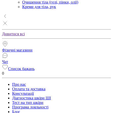
Очищення тіла (гелі, пінки, олії)
Креми для тіла, рук
Дивитися всі
Фізичні магазини
Чат
Список бажань
0
Про нас
Оплата та доставка
Консультації
Діагностика шкіри ШІ
Тест на тип шкіри
Програма лояльності
Блог