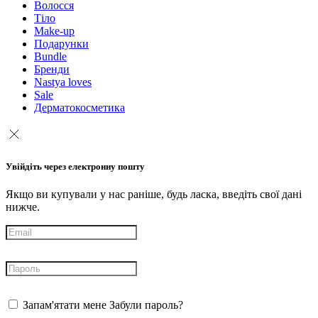
Волосся
Тіло
Make-up
Подарунки
Bundle
Бренди
Nastya loves
Sale
Дерматокосметика
Увійдіть через електронну пошту
Якщо ви купували у нас раніше, будь ласка, введіть свої дані
нижче.
Запам'ятати мене
Забули пароль?