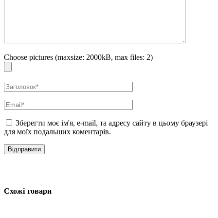
слизової оболонки порожнини рота.
Гарантує природний догляд за зубами, що дає
довготривалий ефект чистоти.
Низький індекс абразивності зубної пасти (RDA = 30).
Choose pictures (maxsize: 2000kB, max files: 2)
Мінеральні низькоабразивні частки м’яко видаляють зубний
наліт.
Не містить цукру і смакових добавок. М’який смак зубної
пасти нейтральний, і, використовуючи її, можна бути
впевненим в тому, що смак улюблених страв і напоїв буде
натуральним, без спотворення.
Зберегти моє ім'я, e-mail, та адресу сайту в цьому браузері
Не містить агресивних хімічних речовин (детергентів,
для моїх подальших коментарів.
парабенів, барвників і т.д.), які можуть потрапити
всередину організму.
Не містить SLS (лаурилсульфат натрію). Тому не викликає
роздратування, знижує ризик виникнення афтозних
виразок, не викликає інтоксикації клітин, не перешкоджає
Схожі товари
лікувальному ефекту хлоргексидину.