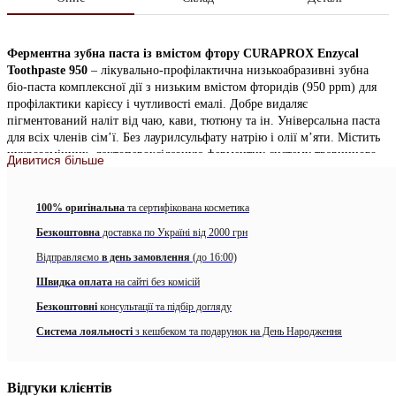
Ферментна зубна паста із вмістом фтору CURAPROX Enzycal
Toothpaste 950
– лікувально-профілактична низькоабразивні зубна
біо-паста комплексної дії з низьким вмістом фторидів (950 ppm) для
профілактики карієсу і чутливості емалі. Добре видаляє
пігментований наліт від чаю, кави, тютюну та ін. Універсальна паста
для всіх членів сім’ї. Без лаурилсульфату натрію і олії м’яти. Містить
цукрозамінник, лактопероксідазную ферментну систему тваринного
Дивитися більше
походження, властиву слині людини. Активна в присутності води.
Чинить протимікробну, очищає, відновлює, ранозагоювальну дію.
Чудово підходить для використання зі звуковими щітками.
100% оригінальна
та сертифікована косметика
Безкоштовна
доставка по Україні від 2000 грн
Показання до застосування:
Відправляємо
в день замовлення
(до 16:00)
Для профілактики карієсу.
Швидка оплата
на сайті без комісій
Для профілактики і під час лікування хронічних стоматитів
Безкоштовні
консультації та підбір догляду
(афтозні, герпетичні і т.д.).
Система лояльності
з кешбеком та подарунок на День Народження
Для профілактики і при лікуванні хронічних травм губи і
слизової порожнини рота (тріщини, заїди і т.п.).
Відгуки клієнтів
При ксеростомии (цукровий діабет, імунодефіцит,