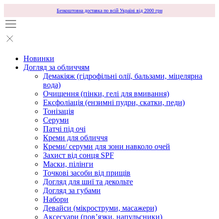
Безкоштовна доставка по всій Україні від 2000 грн
Новинки
Догляд за обличчям
Демакіяж (гідрофільні олії, бальзами, міцелярна
вода)
Очищення (пінки, гелі для вмивання)
Ексфоліація (ензимні пудри, скатки, педи)
Тонізація
Серуми
Патчі під очі
Креми для обличчя
Креми/ серуми для зони навколо очей
Захист від сонця SPF
Маски, пілінги
Точкові засоби від прищів
Догляд для шиї та декольте
Догляд за губами
Набори
Девайси (мікроструми, масажери)
Аксесуари (повʼязки, напульсники)