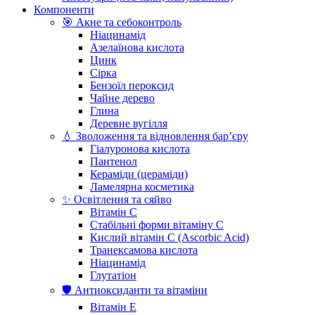
Компоненти
🎯 Акне та себоконтроль
Ніацинамід
Азелаїнова кислота
Цинк
Сірка
Бензоїл пероксид
Чайне дерево
Глина
Деревне вугілля
💧 Зволоження та відновлення бар’єру
Гіалуронова кислота
Пантенол
Кераміди (цераміди)
Ламелярна косметика
✨ Освітлення та сяйво
Вітамін С
Стабільні форми вітаміну С
Кислий вітамін С (Ascorbic Acid)
Транексамова кислота
Ніацинамід
Глутатіон
🛡️ Антиоксиданти та вітаміни
Вітамін Е