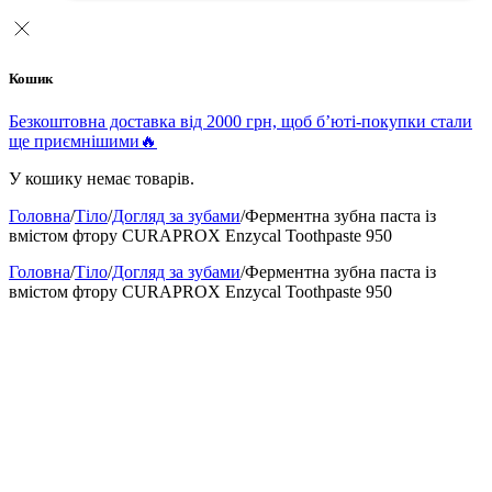
Кошик
Безкоштовна доставка від 2000 грн, щоб б’юті-покупки стали
ще приємнішими🔥
У кошику немає товарів.
Головна
/
Тіло
/
Догляд за зубами
/
Ферментна зубна паста із
вмістом фтору CURAPROX Enzycal Toothpaste 950
Головна
/
Тіло
/
Догляд за зубами
/
Ферментна зубна паста із
вмістом фтору CURAPROX Enzycal Toothpaste 950