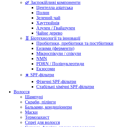
🌿 Заспокійливі компоненти
Центелла азіатська
Полин
Зелений чай
Хауттюйнія
Азулен / Гвайазулен
Чайне дерево
🧬 Біотехнології та інновації
Пробіотики, пребіотики та постбіотики
Ензими (ферменти)
Мікроспікули / спікули
NMN
PDRN / Полінуклеотиди
Екзосоми
☀️ SPF-фільтри
Фізичні SPF-фільтри
Стабільні хімічні SPF-фільтри
Волосся
Шампуні
Скраби, пілінги
Бальзами, кондиціонери
Маски
Термозахист
Спреї для волосся